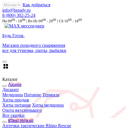
Как добраться
info@bready.ru
8 (800) 302-25-24
00
00
00
00
00
00
Пн 09
- 18
| Вт-Пт 09
- 20
| Сб 10
- 18
Будь Готов
.
Магазин походного снаряжения
все для туризма, охоты, рыбалки
Каталог
Акции
Дисконт
Медицина
Питание
Термосы
Хиты продаж
Хиты питание
Хиты медицина
Охота вкусненького
Все скидки
Rhino Rescue
Аптечки тактические Rhino Rescue