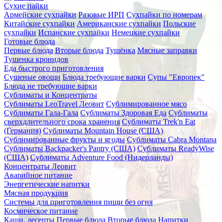
Сухие пайки
Армейские сухпайки
Разовые ИРП
Сухпайки по номерам
Китайские сухпайки
Американские сухпайки
Польские
сухпайки
Испанские сухпайки
Немецкие сухпайки
Готовые блюда
Первые блюда
Вторые блюда
Тушёнка
Мясные заправки
Тушенка кронидов
Еда быстрого приготовления
Сушеные овощи
Блюда требующие варки
Супы "Европек"
Блюда не требующие варки
Сублиматы и Концентраты
Сублиматы LeoTravel Леовит
Сублимированное мясо
Сублиматы Гала-Гала
Сублиматы Здоровая Еда
Сублиматы
сверхдлительного срока хранения
Сублиматы Trek'n Eat
(Германия)
Сублиматы Mountain House (США)
Сублимированные фрукты и ягоды
Сублиматы Cabra Montana
Сублиматы Backpacker's Pantry (США)
Сублиматы ReadyWise
(США)
Сублиматы Adventure Food (Нидерланды)
Концентраты Леовит
Аварийное питание
Энергетические напитки
Мясная продукция
Системы для приготовления пищи без огня
Космическое питание
Каши, десерты
Первые блюда
Вторые блюда
Напитки