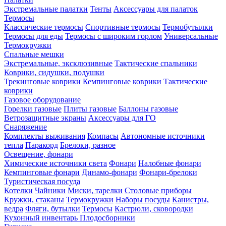
Экстремальные палатки
Тенты
Аксессуары для палаток
Термосы
Классические термосы
Спортивные термосы
Термобутылки
Термосы для еды
Термосы с широким горлом
Универсальные
Термокружки
Спальные мешки
Экстремальные, эксклюзивные
Тактические спальники
Коврики, сидушки, подушки
Трекинговые коврики
Кемпинговые коврики
Тактические
коврики
Газовое оборудование
Горелки газовые
Плиты газовые
Баллоны газовые
Ветрозащитные экраны
Аксессуары для ГО
Снаряжение
Комплекты выживания
Компасы
Автономные источники
тепла
Паракорд
Брелоки, разное
Освещение, фонари
Химические источники света
Фонари
Налобные фонари
Кемпинговые фонари
Динамо-фонари
Фонари-брелоки
Туристическая посуда
Котелки
Чайники
Миски, тарелки
Столовые приборы
Кружки, стаканы
Термокружки
Наборы посуды
Канистры,
ведра
Фляги, бутылки
Термосы
Кастрюли, сковородки
Кухонный инвентарь
Плодосборники