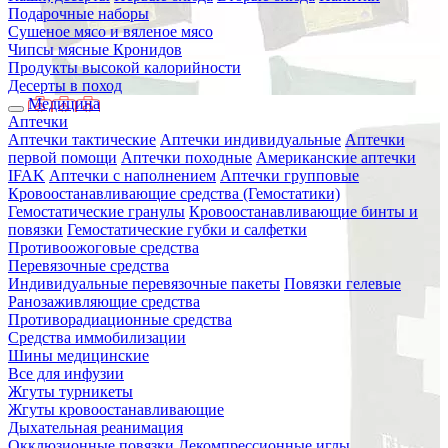
Подарочные наборы
Сушеное мясо и вяленое мясо
Чипсы мясные Кронидов
Продукты высокой калорийности
Десерты в поход
Медицина
Аптечки
Аптечки тактические
Аптечки индивидуальные
Аптечки
первой помощи
Аптечки походные
Американские аптечки
IFAK
Аптечки с наполнением
Аптечки групповые
Кровоостанавливающие средства (Гемостатики)
Гемостатические гранулы
Кровоостанавливающие бинты и
повязки
Гемостатические губки и салфетки
Противоожоговые средства
Перевязочные средства
Индивидуальные перевязочные пакеты
Повязки гелевые
Ранозаживляющие средства
Противорадиационные средства
Средства иммобилизации
Шины медицинские
Все для инфузии
Жгуты турникеты
Жгуты кровоостанавливающие
Дыхательная реанимация
Окклюзионные повязки
Декомпрессионные иглы