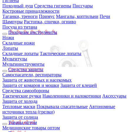
Гигиена
Походный душ
Средства гигиены
Писсуары
Костровые принадлежности
Таганки, треноги
Примус
Мангалы, коптильни
Печи
Шампуры
Растопка, спички, огниво
Посуда из титана
Походные инструменты
Ножи
Складные ножи
Лопаты
Складные лопаты
Тактические лопаты
Мультитулы
Мультиинструменты
Средства защиты
Самоспасатели, респираторы
Защита от животных и насекомых
Защита от комаров и мошки
Защита от клещей
Средства самообороны
Тактические ручки
Наколенники и налокотники
Аксессуары
Защита от холода
Тепловые маски
Покрывала спасательные
Автономные
источники тепла (грелки)
Защита от солнца
Товары оптом
Медицинские товары оптом