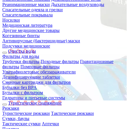
Реанимационные маски
Дыхательные воздуховоды
Спасательные одеяла и грелки
Спасательные покрывала
Носилки
Медицинская литература
Другие медицинские товары
Когезивные бинты
Антивирусные (бактерицидные) маски
Подсумки медицинские
Очистка воды
Фильтры для воды
Трубочки фильтры
Походные фильтры
Гравитационные
фильтры
Помповые фильтры
Ультрафиолетовые обеззараживатели
Дезинфицирующие таблетки
Сменные картриджи для фильтров
Бутылки без BPA
Бутылки с фильтром
Гидраторы и питьевые системы
Туристическое снаряжение
Рюкзаки
Туристические рюкзаки
Тактические рюкзаки
Сумки, баулы
Тактические сумки
Аптечки
Палатки