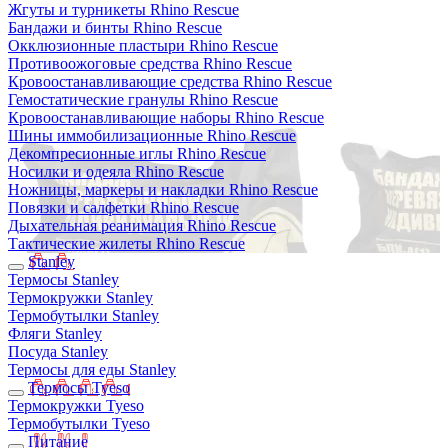
Жгуты и турникеты Rhino Rescue
Бандажи и бинты Rhino Rescue
Окклюзионные пластыри Rhino Rescue
Противоожоговые средства Rhino Rescue
Кровоостанавливающие средства Rhino Rescue
Гемостатические гранулы Rhino Rescue
Кровоостанавливающие наборы Rhino Rescue
Шины иммобилизационные Rhino Rescue
Декомпресионные иглы Rhino Rescue
Носилки и одеяла Rhino Rescue
Ножницы, маркеры и накладки Rhino Rescue
Повязки и салфетки Rhino Rescue
Дыхательная реанимация Rhino Rescue
Тактические жилеты Rhino Rescue
Stanley
Термосы Stanley
Термокружки Stanley
Термобутылки Stanley
Фляги Stanley
Посуда Stanley
Термосы для еды Stanley
Термосы Tyeso
Термокружки Tyeso
Термобутылки Tyeso
Питание