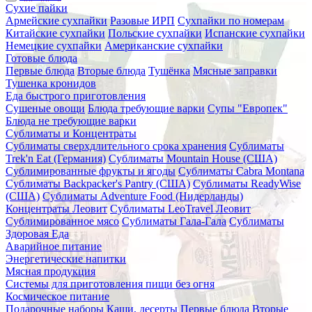
Сухие пайки
Армейские сухпайки
Разовые ИРП
Сухпайки по номерам
Китайские сухпайки
Польские сухпайки
Испанские сухпайки
Немецкие сухпайки
Американские сухпайки
Готовые блюда
Первые блюда
Вторые блюда
Тушёнка
Мясные заправки
Тушенка кронидов
Еда быстрого приготовления
Сушеные овощи
Блюда требующие варки
Супы "Европек"
Блюда не требующие варки
Сублиматы и Концентраты
Сублиматы сверхдлительного срока хранения
Сублиматы
Trek'n Eat (Германия)
Сублиматы Mountain House (США)
Сублимированные фрукты и ягоды
Сублиматы Cabra Montana
Сублиматы Backpacker's Pantry (США)
Сублиматы ReadyWise
(США)
Сублиматы Adventure Food (Нидерланды)
Концентраты Леовит
Сублиматы LeoTravel Леовит
Сублимированное мясо
Сублиматы Гала-Гала
Сублиматы
Здоровая Еда
Аварийное питание
Энергетические напитки
Мясная продукция
Системы для приготовления пищи без огня
Космическое питание
Подарочные наборы
Каши, десерты
Первые блюда
Вторые