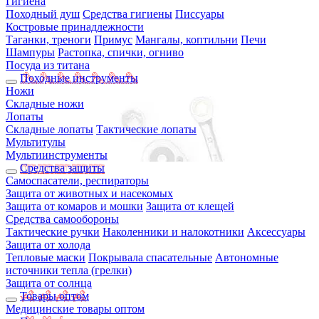
Гигиена
Походный душ
Средства гигиены
Писсуары
Костровые принадлежности
Таганки, треноги
Примус
Мангалы, коптильни
Печи
Шампуры
Растопка, спички, огниво
Посуда из титана
Походные инструменты
Ножи
Складные ножи
Лопаты
Складные лопаты
Тактические лопаты
Мультитулы
Мультиинструменты
Средства защиты
Самоспасатели, респираторы
Защита от животных и насекомых
Защита от комаров и мошки
Защита от клещей
Средства самообороны
Тактические ручки
Наколенники и налокотники
Аксессуары
Защита от холода
Тепловые маски
Покрывала спасательные
Автономные
источники тепла (грелки)
Защита от солнца
Товары оптом
Медицинские товары оптом