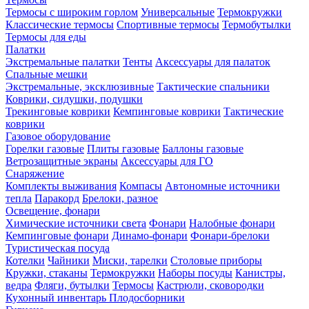
Термосы с широким горлом
Универсальные
Термокружки
Классические термосы
Спортивные термосы
Термобутылки
Термосы для еды
Палатки
Экстремальные палатки
Тенты
Аксессуары для палаток
Спальные мешки
Экстремальные, эксклюзивные
Тактические спальники
Коврики, сидушки, подушки
Трекинговые коврики
Кемпинговые коврики
Тактические
коврики
Газовое оборудование
Горелки газовые
Плиты газовые
Баллоны газовые
Ветрозащитные экраны
Аксессуары для ГО
Снаряжение
Комплекты выживания
Компасы
Автономные источники
тепла
Паракорд
Брелоки, разное
Освещение, фонари
Химические источники света
Фонари
Налобные фонари
Кемпинговые фонари
Динамо-фонари
Фонари-брелоки
Туристическая посуда
Котелки
Чайники
Миски, тарелки
Столовые приборы
Кружки, стаканы
Термокружки
Наборы посуды
Канистры,
ведра
Фляги, бутылки
Термосы
Кастрюли, сковородки
Кухонный инвентарь
Плодосборники