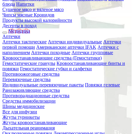
блюда
Напитки
Сушеное мясо и вяленое мясо
Чипсы мясные Кронидов
Продукты высокой калорийности
Десерты в поход
Медицина
Аптечки
Аптечки тактические
Аптечки индивидуальные
Аптечки
первой помощи
Американские аптечки IFAK
Аптечки с
наполнением
Аптечки походные
Аптечки групповые
Кровоостанавливающие средства (Гемостатики)
Гемостатические гранулы
Кровоостанавливающие бинты и
повязки
Гемостатические губки и салфетки
Противоожоговые средства
Перевязочные средства
Индивидуальные перевязочные пакеты
Повязки гелевые
Ранозаживляющие средства
Противорадиационные средства
Средства иммобилизации
Шины медицинские
Все для инфузии
Жгуты турникеты
Жгуты кровоостанавливающие
Дыхательная реанимация
Окклюзионные повязки
Декомпрессионные иглы