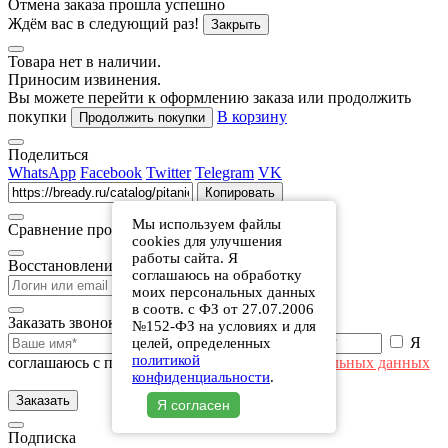
Отмена заказа прошла успешно
Ждём вас в следующий раз!
Закрыть
Товара нет в наличии.
Приносим извинения.
Вы можете перейти к оформлению заказа или продолжить
покупки
В корзину
Продолжить покупки
Поделиться
WhatsApp
Facebook
Twitter
Telegram
VK
Копировать
Мы используем файлы
Сравнение производителей готовых блюд
cookies для улучшения
работы сайта. Я
Восстановление пароля
соглашаюсь на обработку
Восстановить
моих персональных данных
в соотв. с ФЗ от 27.07.2006
Заказать звонок
№152-ФЗ на условиях и для
Я
целей, определенных
политикой
соглашаюсь с политикой
в отношении персональных данных
конфиденциальности
.
Заказать
Я согласен
Подписка