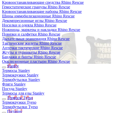
Кровоостанавливающие средства Rhino Rescue
Гемостатические гранулы Rhino Rescue
Кровоостанавливающие наборы Rhino Rescue
Шины иммобилизационные Rhino Rescue
Декомпресионные иглы Rhino Rescue
Носилки и одеяла Rhino Rescue
Ножницы, маркеры и накладки Rhino Rescue
Повязки и салфетки Rhino Rescue
Дыхательная реанимация Rhino Rescue
Тактические жилеты Rhino Rescue
Аптечки тактические Rhino Rescue
Жгуты и турникеты Rhino Rescue
Бандажи и бинты Rhino Rescue
Окклюзионные пластыри Rhino Rescue
Stanley
Термосы Stanley
Термокружки Stanley
Термобутылки Stanley
Фляги Stanley
Посуда Stanley
Термосы для еды Stanley
Термосы Tyeso
Термокружки Tyeso
Термобутылки Tyeso
Питание