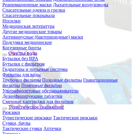
Реанимационные маски
Дыхательные воздуховоды
Спасательные одеяла и грелки
Спасательные покрывала
Носилки
Медицинская литература
Другие медицинские товары
Антивирусные (бактерицидные) маски
Подсумки медицинские
Когезивные бинты
Очистка воды
Бутылки без BPA
Бутылки с фильтром
Гидраторы и питьевые системы
Фильтры для воды
Трубочки фильтры
Походные фильтры
Гравитационные
фильтры
Помповые фильтры
Ультрафиолетовые обеззараживатели
Дезинфицирующие таблетки
Сменные картриджи для фильтров
Туристическое снаряжение
Рюкзаки
Туристические рюкзаки
Тактические рюкзаки
Сумки, баулы
Тактические сумки
Аптечки
Термосы