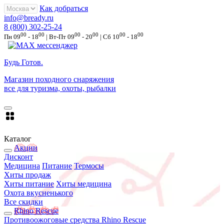
Как добраться
info@bready.ru
8 (800) 302-25-24
00
00
00
00
00
00
Пн 09
- 18
| Вт-Пт 09
- 20
| Сб 10
- 18
Будь Готов
.
Магазин походного снаряжения
все для туризма, охоты, рыбалки
Каталог
Акции
Дисконт
Медицина
Питание
Термосы
Хиты продаж
Хиты питание
Хиты медицина
Охота вкусненького
Все скидки
Rhino Rescue
Противоожоговые средства Rhino Rescue