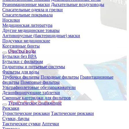
Реанимационные маски
Дыхательные воздуховоды
Спасательные одеяла и грелки
Спасательные покрывала
Носилки
Медицинская литература
Другие медицинские товары
Антивирусные (бактерицидные) маски
Подсумки медицинские
Когезивные бинты
Очистка воды
Бутылки без BPA
Бутылки с фильтром
Гидраторы и питьевые системы
Фильтры для воды
Трубочки фильтры
Походные фильтры
Гравитационные
фильтры
Помповые фильтры
Ультрафиолетовые обеззараживатели
Дезинфицирующие таблетки
Сменные картриджи для фильтров
Туристическое снаряжение
Рюкзаки
Туристические рюкзаки
Тактические рюкзаки
Сумки, баулы
Тактические сумки
Аптечки
Термосы