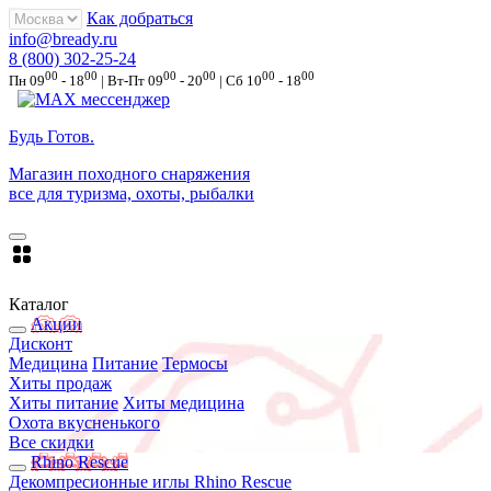
Как добраться
info@bready.ru
8 (800) 302-25-24
00
00
00
00
00
00
Пн 09
- 18
| Вт-Пт 09
- 20
| Сб 10
- 18
Будь Готов
.
Магазин походного снаряжения
все для туризма, охоты, рыбалки
Каталог
Акции
Дисконт
Медицина
Питание
Термосы
Хиты продаж
Хиты питание
Хиты медицина
Охота вкусненького
Все скидки
Rhino Rescue
Декомпресионные иглы Rhino Rescue