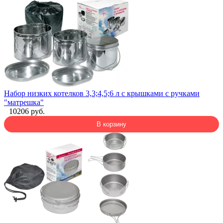
Набор низких котелков 3,3;4,5;6 л с крышками с ручками
"матрешка"
10206 руб.
В корзину