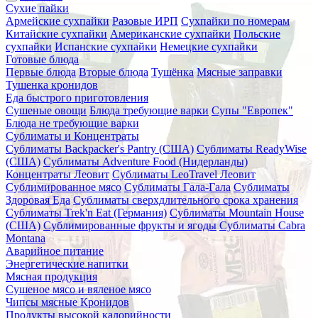
Сухие пайки
Армейские сухпайки
Разовые ИРП
Сухпайки по номерам
Китайские сухпайки
Американские сухпайки
Польские
сухпайки
Испанские сухпайки
Немецкие сухпайки
Готовые блюда
Первые блюда
Вторые блюда
Тушёнка
Мясные заправки
Тушенка кронидов
Еда быстрого приготовления
Сушеные овощи
Блюда требующие варки
Супы "Европек"
Блюда не требующие варки
Сублиматы и Концентраты
Сублиматы Backpacker's Pantry (США)
Сублиматы ReadyWise
(США)
Сублиматы Adventure Food (Нидерланды)
Концентраты Леовит
Сублиматы LeoTravel Леовит
Сублимированное мясо
Сублиматы Гала-Гала
Сублиматы
Здоровая Еда
Сублиматы сверхдлительного срока хранения
Сублиматы Trek'n Eat (Германия)
Сублиматы Mountain House
(США)
Сублимированные фрукты и ягоды
Сублиматы Cabra
Montana
Аварийное питание
Энергетические напитки
Мясная продукция
Сушеное мясо и вяленое мясо
Чипсы мясные Кронидов
Продукты высокой калорийности