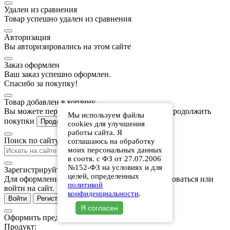
Удален из сравнения
Товар успешно удален из сравнения
Авторизация
Вы авторизировались на этом сайте
Заказ оформлен
Ваш заказ успешно оформлен.
Спасибо за покупку!
Товар добавлен в корзину
Вы можете перейти к оформлению заказа или продолжить
Мы используем файлы
покупки
В корзину
Продолжить покупки
cookies для улучшения
работы сайта. Я
Поиск по сайту
соглашаюсь на обработку
моих персональных данных
в соотв. с ФЗ от 27.07.2006
№152-ФЗ на условиях и для
Зарегистрируйтесь или войдите
целей, определенных
Для оформления предзаказа нужно зарегистрироваться или
политикой
войти на сайт.
конфиденциальности
.
Войти
Регистрация
Я согласен
Оформить предзаказ
Продукт: