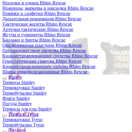
Носилки и одеяла Rhino Rescue
Ножницы, маркеры и накладки Rhino Rescue
Повязки и салфетки Rhino Rescue
Дыхательная реанимация Rhino Rescue
Тактические жилеты Rhino Rescue
Аптечки тактические Rhino Rescue
Жгуты и турникеты Rhino Rescue
Бандажи и бинты Rhino Rescue
Окклюзионные пластыри Rhino Rescue
Противоожоговые средства Rhino Rescue
Кровоостанавливающие средства Rhino Rescue
Гемостатические гранулы Rhino Rescue
Кровоостанавливающие наборы Rhino Rescue
Шины иммобилизационные Rhino Rescue
Stanley
Термосы Stanley
Термокружки Stanley
Термобутылки Stanley
Фляги Stanley
Посуда Stanley
Термосы для еды Stanley
Термосы Tyeso
Термокружки Tyeso
Термобутылки Tyeso
Питание