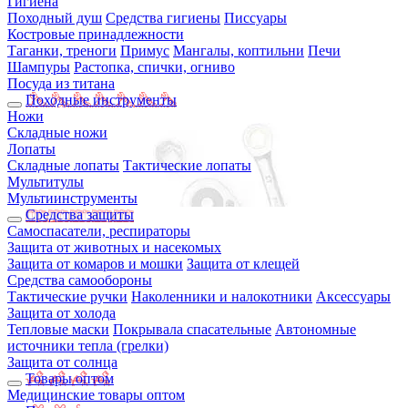
Гигиена
Походный душ
Средства гигиены
Писсуары
Костровые принадлежности
Таганки, треноги
Примус
Мангалы, коптильни
Печи
Шампуры
Растопка, спички, огниво
Посуда из титана
Походные инструменты
Ножи
Складные ножи
Лопаты
Складные лопаты
Тактические лопаты
Мультитулы
Мультиинструменты
Средства защиты
Самоспасатели, респираторы
Защита от животных и насекомых
Защита от комаров и мошки
Защита от клещей
Средства самообороны
Тактические ручки
Наколенники и налокотники
Аксессуары
Защита от холода
Тепловые маски
Покрывала спасательные
Автономные
источники тепла (грелки)
Защита от солнца
Товары оптом
Медицинские товары оптом