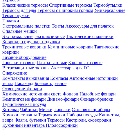
Классические термосы
Спортивные термосы
Термобутылки
Термосы для еды
Термосы с широким горлом
Универсальные
Термокружки
Палатки
Экстремальные палатки
Тенты
Аксессуары для палаток
Спальные мешки
Экстремальные, эксклюзивные
Тактические спальники
Коврики, сидушки, подушки
Трекинговые коврики
Кемпинговые коврики
Тактические
коврики
Газовое оборудование
Горелки газовые
Плиты газовые
Баллоны газовые
Ветрозащитные экраны
Аксессуары для ГО
Снаряжение
Комплекты выживания
Компасы
Автономные источники
тепла
Паракорд
Брелоки, разное
Освещение, фонари
Химические источники света
Фонари
Налобные фонари
Кемпинговые фонари
Динамо-фонари
Фонари-брелоки
Туристическая посуда
Котелки
Чайники
Миски, тарелки
Столовые приборы
Кружки, стаканы
Термокружки
Наборы посуды
Канистры,
ведра
Фляги, бутылки
Термосы
Кастрюли, сковородки
Кухонный инвентарь
Плодосборники