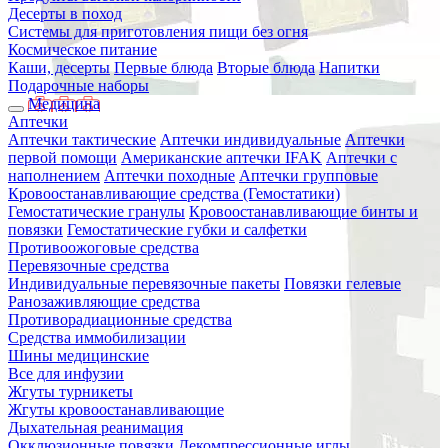
Десерты в поход
Системы для приготовления пищи без огня
Космическое питание
Каши, десерты
Первые блюда
Вторые блюда
Напитки
Подарочные наборы
Медицина
Аптечки
Аптечки тактические
Аптечки индивидуальные
Аптечки
первой помощи
Американские аптечки IFAK
Аптечки с
наполнением
Аптечки походные
Аптечки групповые
Кровоостанавливающие средства (Гемостатики)
Гемостатические гранулы
Кровоостанавливающие бинты и
повязки
Гемостатические губки и салфетки
Противоожоговые средства
Перевязочные средства
Индивидуальные перевязочные пакеты
Повязки гелевые
Ранозаживляющие средства
Противорадиационные средства
Средства иммобилизации
Шины медицинские
Все для инфузии
Жгуты турникеты
Жгуты кровоостанавливающие
Дыхательная реанимация
Окклюзионные повязки
Декомпрессионные иглы