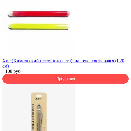
Хис (Химический источник света): палочка светящаяся (L20
см)
108 руб.
Предзаказ