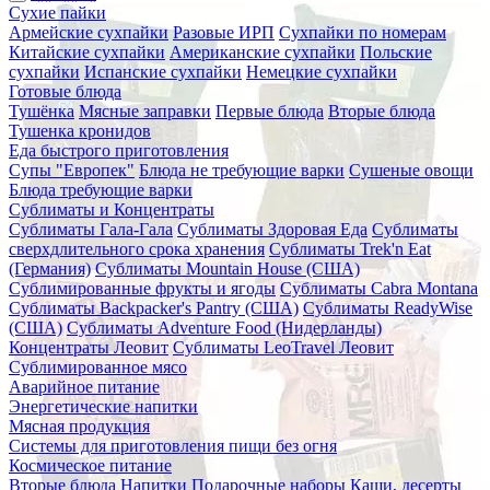
Сухие пайки
Армейские сухпайки
Разовые ИРП
Сухпайки по номерам
Китайские сухпайки
Американские сухпайки
Польские
сухпайки
Испанские сухпайки
Немецкие сухпайки
Готовые блюда
Тушёнка
Мясные заправки
Первые блюда
Вторые блюда
Тушенка кронидов
Еда быстрого приготовления
Супы "Европек"
Блюда не требующие варки
Сушеные овощи
Блюда требующие варки
Сублиматы и Концентраты
Сублиматы Гала-Гала
Сублиматы Здоровая Еда
Сублиматы
сверхдлительного срока хранения
Сублиматы Trek'n Eat
(Германия)
Сублиматы Mountain House (США)
Сублимированные фрукты и ягоды
Сублиматы Cabra Montana
Сублиматы Backpacker's Pantry (США)
Сублиматы ReadyWise
(США)
Сублиматы Adventure Food (Нидерланды)
Концентраты Леовит
Сублиматы LeoTravel Леовит
Сублимированное мясо
Аварийное питание
Энергетические напитки
Мясная продукция
Системы для приготовления пищи без огня
Космическое питание
Вторые блюда
Напитки
Подарочные наборы
Каши, десерты