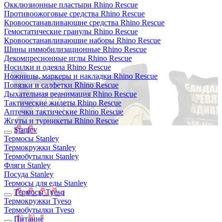
Окклюзионные пластыри Rhino Rescue
Противоожоговые средства Rhino Rescue
Кровоостанавливающие средства Rhino Rescue
Гемостатические гранулы Rhino Rescue
Кровоостанавливающие наборы Rhino Rescue
Шины иммобилизационные Rhino Rescue
Декомпресионные иглы Rhino Rescue
Носилки и одеяла Rhino Rescue
Ножницы, маркеры и накладки Rhino Rescue
Повязки и салфетки Rhino Rescue
Дыхательная реанимация Rhino Rescue
Тактические жилеты Rhino Rescue
Аптечки тактические Rhino Rescue
Жгуты и турникеты Rhino Rescue
Stanley
Термосы Stanley
Термокружки Stanley
Термобутылки Stanley
Фляги Stanley
Посуда Stanley
Термосы для еды Stanley
Термосы Tyeso
Термокружки Tyeso
Термобутылки Tyeso
Питание