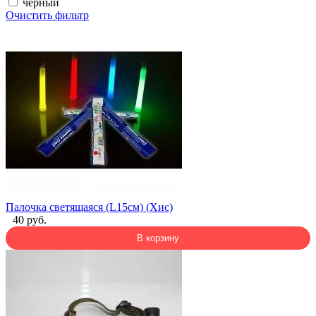
черный
Очистить фильтр
Палочка светящаяся (L15см) (Хис)
40 руб.
В корзину