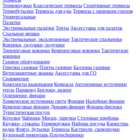
Термокружки
Классические термосы
Спортивные термосы
Термобутылки
Термосы для еды
Термосы с широким горлом
Универсальные
Палатки
Экстремальные палатки
Тенты
Аксессуары для палаток
Спальные мешки
Экстремальные, эксклюзивные
Тактические спальники
Коврики, сидушки, подушки
Трекинговые коврики
Кемпинговые коврики
Тактические
коврики
Газовое оборудование
Горелки газовые
Плиты газовые
Баллоны газовые
Ветрозащитные экраны
Аксессуары для ГО
Снаряжение
Комплекты выживания
Компасы
Автономные источники
тепла
Паракорд
Брелоки, разное
Освещение, фонари
Химические источники света
Фонари
Налобные фонари
Кемпинговые фонари
Динамо-фонари
Фонари-брелоки
Туристическая посуда
Котелки
Чайники
Миски, тарелки
Столовые приборы
Кружки, стаканы
Термокружки
Наборы посуды
Канистры,
ведра
Фляги, бутылки
Термосы
Кастрюли, сковородки
Кухонный инвентарь
Плодосборники