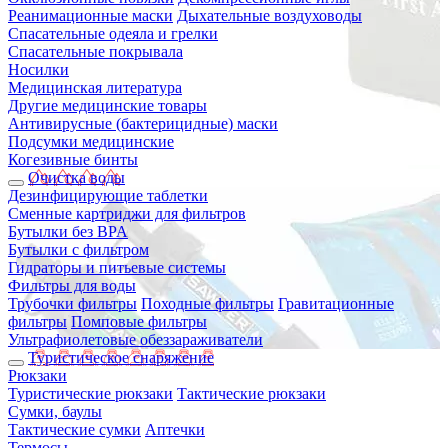
Реанимационные маски
Дыхательные воздуховоды
Спасательные одеяла и грелки
Спасательные покрывала
Носилки
Медицинская литература
Другие медицинские товары
Антивирусные (бактерицидные) маски
Подсумки медицинские
Когезивные бинты
Очистка воды
Дезинфицирующие таблетки
Сменные картриджи для фильтров
Бутылки без BPA
Бутылки с фильтром
Гидраторы и питьевые системы
Фильтры для воды
Трубочки фильтры
Походные фильтры
Гравитационные
фильтры
Помповые фильтры
Ультрафиолетовые обеззараживатели
Туристическое снаряжение
Рюкзаки
Туристические рюкзаки
Тактические рюкзаки
Сумки, баулы
Тактические сумки
Аптечки
Термосы