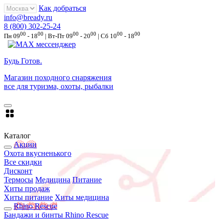
Как добраться
info@bready.ru
8 (800) 302-25-24
00
00
00
00
00
00
Пн 09
- 18
| Вт-Пт 09
- 20
| Сб 10
- 18
Будь Готов
.
Магазин походного снаряжения
все для туризма, охоты, рыбалки
Каталог
Акции
Охота вкусненького
Все скидки
Дисконт
Термосы
Медицина
Питание
Хиты продаж
Хиты питание
Хиты медицина
Rhino Rescue
Бандажи и бинты Rhino Rescue