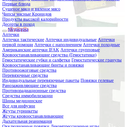
Первые блюда
Сушеное мясо и вяленое мясо
Чипсы мясные Кронидов
Продукты высокой калорийности
Десерты в поход
Медицина
Аптечки
Аптечки тактические
Аптечки индивидуальные
Аптечки
первой помощи
Аптечки с наполнением
Аптечки походные
Американские аптечки IFAK
Аптечки групповые
Кровоостанавливающие средства (Гемостатики)
Гемостатические губки и салфетки
Гемостатические гранулы
Кровоостанавливающие бинты и повязки
Противоожоговые средства
Перевязочные средства
Индивидуальные перевязочные пакеты
Повязки гелевые
Ранозаживляющие средства
Противорадиационные средства
Средства иммобилизации
Шины медицинские
Все для инфузии
Жгуты турникеты
Жгуты кровоостанавливающие
Дыхательная реанимация
Окклюзионные повязки
Декомпрессионные иглы