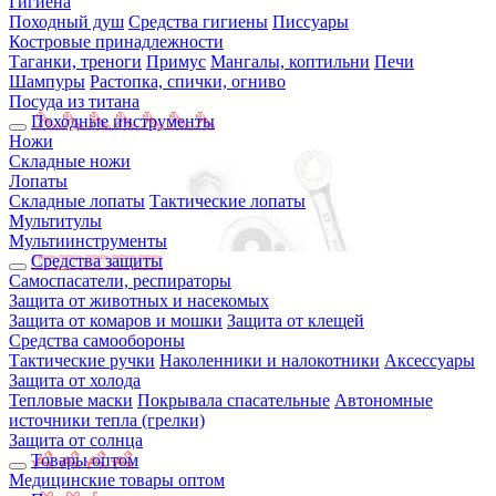
Гигиена
Походный душ
Средства гигиены
Писсуары
Костровые принадлежности
Таганки, треноги
Примус
Мангалы, коптильни
Печи
Шампуры
Растопка, спички, огниво
Посуда из титана
Походные инструменты
Ножи
Складные ножи
Лопаты
Складные лопаты
Тактические лопаты
Мультитулы
Мультиинструменты
Средства защиты
Самоспасатели, респираторы
Защита от животных и насекомых
Защита от комаров и мошки
Защита от клещей
Средства самообороны
Тактические ручки
Наколенники и налокотники
Аксессуары
Защита от холода
Тепловые маски
Покрывала спасательные
Автономные
источники тепла (грелки)
Защита от солнца
Товары оптом
Медицинские товары оптом