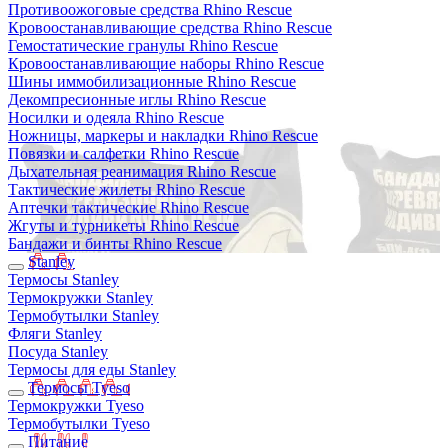
Противоожоговые средства Rhino Rescue
Кровоостанавливающие средства Rhino Rescue
Гемостатические гранулы Rhino Rescue
Кровоостанавливающие наборы Rhino Rescue
Шины иммобилизационные Rhino Rescue
Декомпресионные иглы Rhino Rescue
Носилки и одеяла Rhino Rescue
Ножницы, маркеры и накладки Rhino Rescue
Повязки и салфетки Rhino Rescue
Дыхательная реанимация Rhino Rescue
Тактические жилеты Rhino Rescue
Аптечки тактические Rhino Rescue
Жгуты и турникеты Rhino Rescue
Бандажи и бинты Rhino Rescue
Stanley
Термосы Stanley
Термокружки Stanley
Термобутылки Stanley
Фляги Stanley
Посуда Stanley
Термосы для еды Stanley
Термосы Tyeso
Термокружки Tyeso
Термобутылки Tyeso
Питание