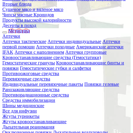
Вторые блюда
Сушеное мясо и вяленое мясо
Чипсы мясные Кронидов
Продукты высокой калорийности
Десерты в поход
Медицина
Аптечки
Аптечки тактические
Аптечки индивидуальные
Аптечки
первой помощи
Аптечки походные
Американские аптечки
IFAK
Аптечки с наполнением
Аптечки групповые
Кровоостанавливающие средства (Гемостатики)
Гемостатические гранулы
Кровоостанавливающие бинты и
повязки
Гемостатические губки и салфетки
Противоожоговые средства
Перевязочные средства
Индивидуальные перевязочные пакеты
Повязки гелевые
Ранозаживляющие средства
Противорадиационные средства
Средства иммобилизации
Шины медицинские
Все для инфузии
Жгуты турникеты
Жгуты кровоостанавливающие
Дыхательная реанимация
Окклюзионные повязки
Дыхательные воздуховоды