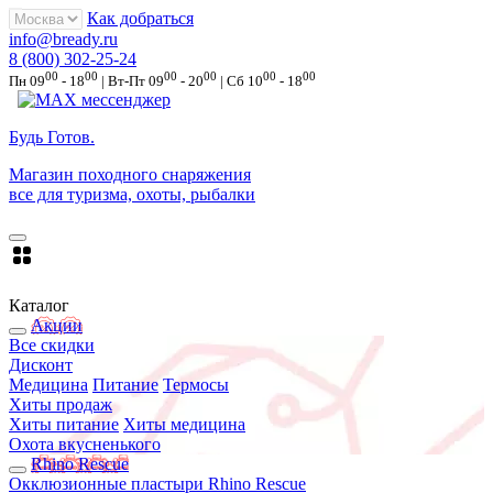
Как добраться
info@bready.ru
8 (800) 302-25-24
00
00
00
00
00
00
Пн 09
- 18
| Вт-Пт 09
- 20
| Сб 10
- 18
Будь Готов
.
Магазин походного снаряжения
все для туризма, охоты, рыбалки
Каталог
Акции
Все скидки
Дисконт
Медицина
Питание
Термосы
Хиты продаж
Хиты питание
Хиты медицина
Охота вкусненького
Rhino Rescue
Окклюзионные пластыри Rhino Rescue