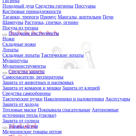
Гигиена
Походный душ
Средства гигиены
Писсуары
Костровые принадлежности
Таганки, треноги
Примус
Мангалы, коптильни
Печи
Шампуры
Растопка, спички, огниво
Посуда из титана
Походные инструменты
Ножи
Складные ножи
Лопаты
Складные лопаты
Тактические лопаты
Мультитулы
Мультиинструменты
Средства защиты
Самоспасатели, респираторы
Защита от животных и насекомых
Защита от комаров и мошки
Защита от клещей
Средства самообороны
Тактические ручки
Наколенники и налокотники
Аксессуары
Защита от холода
Тепловые маски
Покрывала спасательные
Автономные
источники тепла (грелки)
Защита от солнца
Товары оптом
Медицинские товары оптом