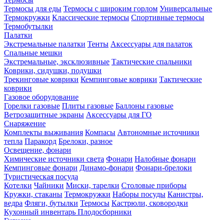
Термосы для еды
Термосы с широким горлом
Универсальные
Термокружки
Классические термосы
Спортивные термосы
Термобутылки
Палатки
Экстремальные палатки
Тенты
Аксессуары для палаток
Спальные мешки
Экстремальные, эксклюзивные
Тактические спальники
Коврики, сидушки, подушки
Трекинговые коврики
Кемпинговые коврики
Тактические
коврики
Газовое оборудование
Горелки газовые
Плиты газовые
Баллоны газовые
Ветрозащитные экраны
Аксессуары для ГО
Снаряжение
Комплекты выживания
Компасы
Автономные источники
тепла
Паракорд
Брелоки, разное
Освещение, фонари
Химические источники света
Фонари
Налобные фонари
Кемпинговые фонари
Динамо-фонари
Фонари-брелоки
Туристическая посуда
Котелки
Чайники
Миски, тарелки
Столовые приборы
Кружки, стаканы
Термокружки
Наборы посуды
Канистры,
ведра
Фляги, бутылки
Термосы
Кастрюли, сковородки
Кухонный инвентарь
Плодосборники