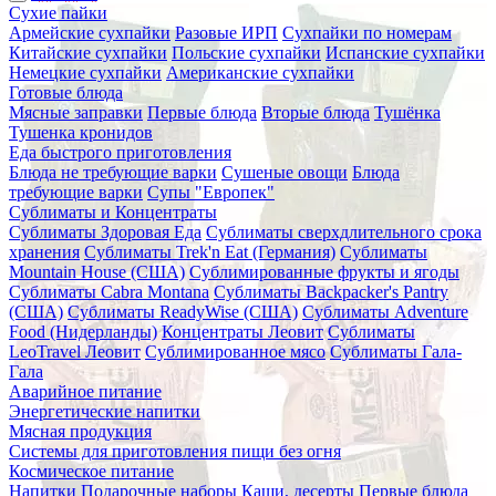
Сухие пайки
Армейские сухпайки
Разовые ИРП
Сухпайки по номерам
Китайские сухпайки
Польские сухпайки
Испанские сухпайки
Немецкие сухпайки
Американские сухпайки
Готовые блюда
Мясные заправки
Первые блюда
Вторые блюда
Тушёнка
Тушенка кронидов
Еда быстрого приготовления
Блюда не требующие варки
Сушеные овощи
Блюда
требующие варки
Супы "Европек"
Сублиматы и Концентраты
Сублиматы Здоровая Еда
Сублиматы сверхдлительного срока
хранения
Сублиматы Trek'n Eat (Германия)
Сублиматы
Mountain House (США)
Сублимированные фрукты и ягоды
Сублиматы Cabra Montana
Сублиматы Backpacker's Pantry
(США)
Сублиматы ReadyWise (США)
Сублиматы Adventure
Food (Нидерланды)
Концентраты Леовит
Сублиматы
LeoTravel Леовит
Сублимированное мясо
Сублиматы Гала-
Гала
Аварийное питание
Энергетические напитки
Мясная продукция
Системы для приготовления пищи без огня
Космическое питание
Напитки
Подарочные наборы
Каши, десерты
Первые блюда