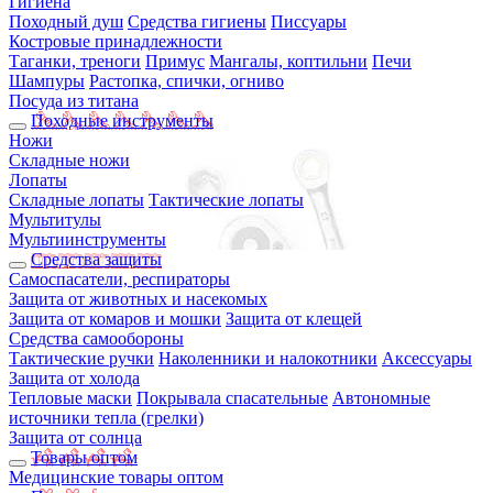
Гигиена
Походный душ
Средства гигиены
Писсуары
Костровые принадлежности
Таганки, треноги
Примус
Мангалы, коптильни
Печи
Шампуры
Растопка, спички, огниво
Посуда из титана
Походные инструменты
Ножи
Складные ножи
Лопаты
Складные лопаты
Тактические лопаты
Мультитулы
Мультиинструменты
Средства защиты
Самоспасатели, респираторы
Защита от животных и насекомых
Защита от комаров и мошки
Защита от клещей
Средства самообороны
Тактические ручки
Наколенники и налокотники
Аксессуары
Защита от холода
Тепловые маски
Покрывала спасательные
Автономные
источники тепла (грелки)
Защита от солнца
Товары оптом
Медицинские товары оптом