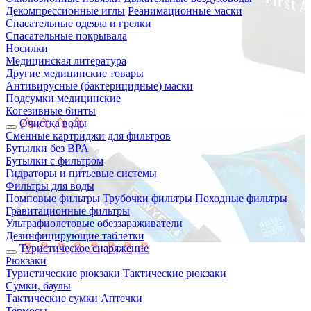
Декомпрессионные иглы
Реанимационные маски
Спасательные одеяла и грелки
Спасательные покрывала
Носилки
Медицинская литература
Другие медицинские товары
Антивирусные (бактерицидные) маски
Подсумки медицинские
Когезивные бинты
Очистка воды
Сменные картриджи для фильтров
Бутылки без BPA
Бутылки с фильтром
Гидраторы и питьевые системы
Фильтры для воды
Помповые фильтры
Трубочки фильтры
Походные фильтры
Гравитационные фильтры
Ультрафиолетовые обеззараживатели
Дезинфицирующие таблетки
Туристическое снаряжение
Рюкзаки
Туристические рюкзаки
Тактические рюкзаки
Сумки, баулы
Тактические сумки
Аптечки
Термосы