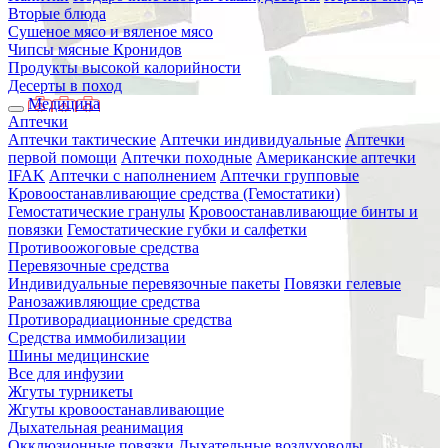
Вторые блюда
Сушеное мясо и вяленое мясо
Чипсы мясные Кронидов
Продукты высокой калорийности
Десерты в поход
Медицина
Аптечки
Аптечки тактические
Аптечки индивидуальные
Аптечки
первой помощи
Аптечки походные
Американские аптечки
IFAK
Аптечки с наполнением
Аптечки групповые
Кровоостанавливающие средства (Гемостатики)
Гемостатические гранулы
Кровоостанавливающие бинты и
повязки
Гемостатические губки и салфетки
Противоожоговые средства
Перевязочные средства
Индивидуальные перевязочные пакеты
Повязки гелевые
Ранозаживляющие средства
Противорадиационные средства
Средства иммобилизации
Шины медицинские
Все для инфузии
Жгуты турникеты
Жгуты кровоостанавливающие
Дыхательная реанимация
Окклюзионные повязки
Дыхательные воздуховоды