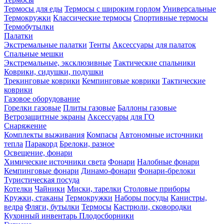
Термосы для еды
Термосы с широким горлом
Универсальные
Термокружки
Классические термосы
Спортивные термосы
Термобутылки
Палатки
Экстремальные палатки
Тенты
Аксессуары для палаток
Спальные мешки
Экстремальные, эксклюзивные
Тактические спальники
Коврики, сидушки, подушки
Трекинговые коврики
Кемпинговые коврики
Тактические
коврики
Газовое оборудование
Горелки газовые
Плиты газовые
Баллоны газовые
Ветрозащитные экраны
Аксессуары для ГО
Снаряжение
Комплекты выживания
Компасы
Автономные источники
тепла
Паракорд
Брелоки, разное
Освещение, фонари
Химические источники света
Фонари
Налобные фонари
Кемпинговые фонари
Динамо-фонари
Фонари-брелоки
Туристическая посуда
Котелки
Чайники
Миски, тарелки
Столовые приборы
Кружки, стаканы
Термокружки
Наборы посуды
Канистры,
ведра
Фляги, бутылки
Термосы
Кастрюли, сковородки
Кухонный инвентарь
Плодосборники