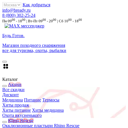
Как добраться
info@bready.ru
8 (800) 302-25-24
00
00
00
00
00
00
Пн 09
- 18
| Вт-Пт 09
- 20
| Сб 10
- 18
Будь Готов
.
Магазин походного снаряжения
все для туризма, охоты, рыбалки
Каталог
Акции
Все скидки
Дисконт
Медицина
Питание
Термосы
Хиты продаж
Хиты питание
Хиты медицина
Охота вкусненького
Rhino Rescue
Окклюзионные пластыри Rhino Rescue