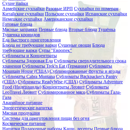
Сухие пайки
Армейские сухпайки
Разовые ИРП
Сухпайки по номерам
Китайские сухпайки
Польские сухпайки
Испанские сухпайки
Немецкие сухпайки
Американские сухпайки
Готовые блюда
Мясные заправки
Первые блюда
Вторые блюда
Тушёнка
Тушенка кронидов
Еда быстрого приготовления
Блюда не требующие варки
Сушеные овощи
Блюда
требующие варки
Супы "Европек"
Сублиматы и Концентраты
Сублиматы Здоровая Еда
Сублиматы сверхдлительного срока
хранения
Сублиматы Trek'n Eat (Германия)
Сублиматы
Mountain House (США)
Сублимированные фрукты и ягоды
Сублиматы Cabra Montana
Сублиматы Backpacker's Pantry
(США)
Сублиматы ReadyWise (США)
Сублиматы Adventure
Food (Нидерланды)
Концентраты Леовит
Сублиматы
LeoTravel Леовит
Сублимированное мясо
Сублиматы Гала-
Гала
Аварийное питание
Энергетические напитки
Мясная продукция
Системы для приготовления пищи без огня
Космическое питание
Напитки
Подарочные наборы
Каши, десерты
Первые блюда