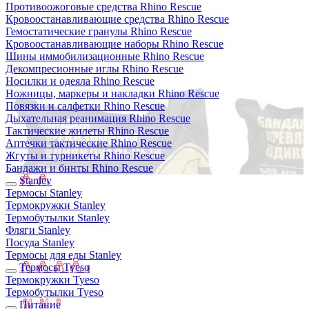
Противоожоговые средства Rhino Rescue
Кровоостанавливающие средства Rhino Rescue
Гемостатические гранулы Rhino Rescue
Кровоостанавливающие наборы Rhino Rescue
Шины иммобилизационные Rhino Rescue
Декомпресионные иглы Rhino Rescue
Носилки и одеяла Rhino Rescue
Ножницы, маркеры и накладки Rhino Rescue
Повязки и салфетки Rhino Rescue
Дыхательная реанимация Rhino Rescue
Тактические жилеты Rhino Rescue
Аптечки тактические Rhino Rescue
Жгуты и турникеты Rhino Rescue
Бандажи и бинты Rhino Rescue
Stanley
Термосы Stanley
Термокружки Stanley
Термобутылки Stanley
Фляги Stanley
Посуда Stanley
Термосы для еды Stanley
Термосы Tyeso
Термокружки Tyeso
Термобутылки Tyeso
Питание