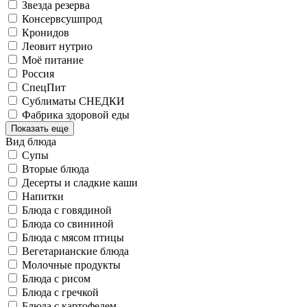
Звезда резерва
Консервсушпрод
Кронидов
Леовит нутрио
Моё питание
Россия
СпецПит
Сублиматы СНЕДКИ
Фабрика здоровой еды
Показать еще
Вид блюда
Супы
Вторые блюда
Десерты и сладкие каши
Напитки
Блюда с говядиной
Блюда со свининой
Блюда с мясом птицы
Вегетарианские блюда
Молочные продукты
Блюда с рисом
Блюда с гречкой
Блюда с картофелем