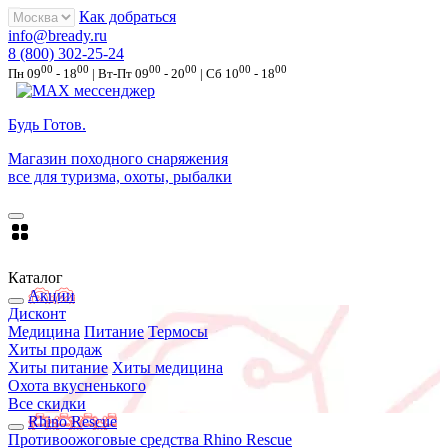
Как добраться
info@bready.ru
8 (800) 302-25-24
00
00
00
00
00
00
Пн 09
- 18
| Вт-Пт 09
- 20
| Сб 10
- 18
Будь Готов
.
Магазин походного снаряжения
все для туризма, охоты, рыбалки
Каталог
Акции
Дисконт
Медицина
Питание
Термосы
Хиты продаж
Хиты питание
Хиты медицина
Охота вкусненького
Все скидки
Rhino Rescue
Противоожоговые средства Rhino Rescue