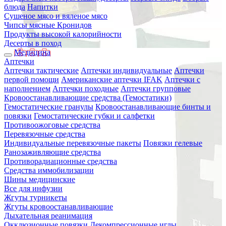
блюда
Напитки
Сушеное мясо и вяленое мясо
Чипсы мясные Кронидов
Продукты высокой калорийности
Десерты в поход
Медицина
Аптечки
Аптечки тактические
Аптечки индивидуальные
Аптечки
первой помощи
Американские аптечки IFAK
Аптечки с
наполнением
Аптечки походные
Аптечки групповые
Кровоостанавливающие средства (Гемостатики)
Гемостатические гранулы
Кровоостанавливающие бинты и
повязки
Гемостатические губки и салфетки
Противоожоговые средства
Перевязочные средства
Индивидуальные перевязочные пакеты
Повязки гелевые
Ранозаживляющие средства
Противорадиационные средства
Средства иммобилизации
Шины медицинские
Все для инфузии
Жгуты турникеты
Жгуты кровоостанавливающие
Дыхательная реанимация
Окклюзионные повязки
Декомпрессионные иглы