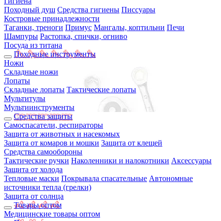
Гигиена
Походный душ
Средства гигиены
Писсуары
Костровые принадлежности
Таганки, треноги
Примус
Мангалы, коптильни
Печи
Шампуры
Растопка, спички, огниво
Посуда из титана
Походные инструменты
Ножи
Складные ножи
Лопаты
Складные лопаты
Тактические лопаты
Мультитулы
Мультиинструменты
Средства защиты
Самоспасатели, респираторы
Защита от животных и насекомых
Защита от комаров и мошки
Защита от клещей
Средства самообороны
Тактические ручки
Наколенники и налокотники
Аксессуары
Защита от холода
Тепловые маски
Покрывала спасательные
Автономные
источники тепла (грелки)
Защита от солнца
Товары оптом
Медицинские товары оптом