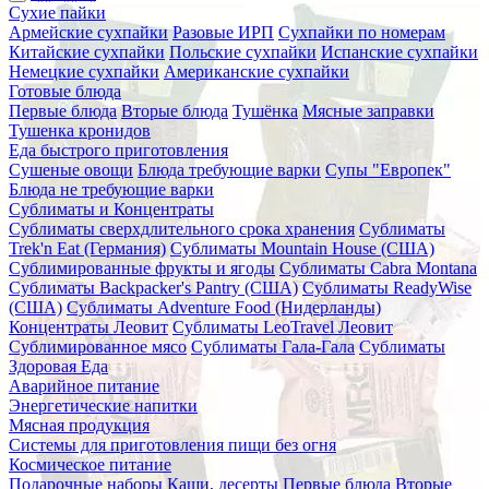
Сухие пайки
Армейские сухпайки
Разовые ИРП
Сухпайки по номерам
Китайские сухпайки
Польские сухпайки
Испанские сухпайки
Немецкие сухпайки
Американские сухпайки
Готовые блюда
Первые блюда
Вторые блюда
Тушёнка
Мясные заправки
Тушенка кронидов
Еда быстрого приготовления
Сушеные овощи
Блюда требующие варки
Супы "Европек"
Блюда не требующие варки
Сублиматы и Концентраты
Сублиматы сверхдлительного срока хранения
Сублиматы
Trek'n Eat (Германия)
Сублиматы Mountain House (США)
Сублимированные фрукты и ягоды
Сублиматы Cabra Montana
Сублиматы Backpacker's Pantry (США)
Сублиматы ReadyWise
(США)
Сублиматы Adventure Food (Нидерланды)
Концентраты Леовит
Сублиматы LeoTravel Леовит
Сублимированное мясо
Сублиматы Гала-Гала
Сублиматы
Здоровая Еда
Аварийное питание
Энергетические напитки
Мясная продукция
Системы для приготовления пищи без огня
Космическое питание
Подарочные наборы
Каши, десерты
Первые блюда
Вторые