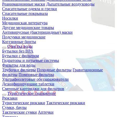
Реанимационные маски
Дыхательные воздуховоды
Спасательные одеяла и грелки
Спасательные покрывала
Носилки
Медицинская литература
Другие медицинские товары
Антивирусные (бактерицидные) маски
Подсумки медицинские
Когезивные бинты
Очистка воды
Бутылки без BPA
Бутылки с фильтром
Гидраторы и питьевые системы
Фильтры для воды
Трубочки фильтры
Походные фильтры
Гравитационные
фильтры
Помповые фильтры
Ультрафиолетовые обеззараживатели
Дезинфицирующие таблетки
Сменные картриджи для фильтров
Туристическое снаряжение
Рюкзаки
Туристические рюкзаки
Тактические рюкзаки
Сумки, баулы
Тактические сумки
Аптечки
Термосы