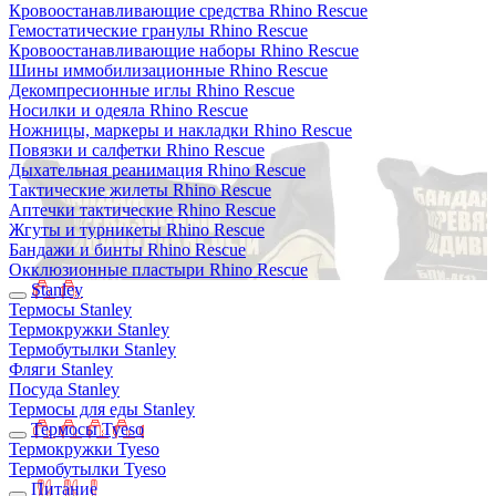
Кровоостанавливающие средства Rhino Rescue
Гемостатические гранулы Rhino Rescue
Кровоостанавливающие наборы Rhino Rescue
Шины иммобилизационные Rhino Rescue
Декомпресионные иглы Rhino Rescue
Носилки и одеяла Rhino Rescue
Ножницы, маркеры и накладки Rhino Rescue
Повязки и салфетки Rhino Rescue
Дыхательная реанимация Rhino Rescue
Тактические жилеты Rhino Rescue
Аптечки тактические Rhino Rescue
Жгуты и турникеты Rhino Rescue
Бандажи и бинты Rhino Rescue
Окклюзионные пластыри Rhino Rescue
Stanley
Термосы Stanley
Термокружки Stanley
Термобутылки Stanley
Фляги Stanley
Посуда Stanley
Термосы для еды Stanley
Термосы Tyeso
Термокружки Tyeso
Термобутылки Tyeso
Питание