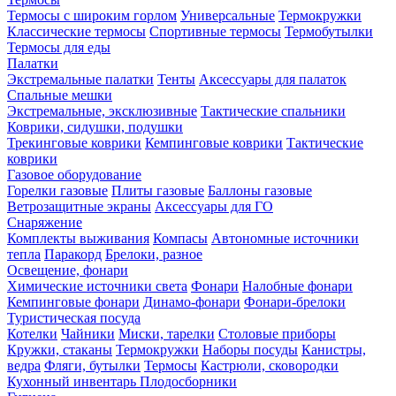
Термосы с широким горлом
Универсальные
Термокружки
Классические термосы
Спортивные термосы
Термобутылки
Термосы для еды
Палатки
Экстремальные палатки
Тенты
Аксессуары для палаток
Спальные мешки
Экстремальные, эксклюзивные
Тактические спальники
Коврики, сидушки, подушки
Трекинговые коврики
Кемпинговые коврики
Тактические
коврики
Газовое оборудование
Горелки газовые
Плиты газовые
Баллоны газовые
Ветрозащитные экраны
Аксессуары для ГО
Снаряжение
Комплекты выживания
Компасы
Автономные источники
тепла
Паракорд
Брелоки, разное
Освещение, фонари
Химические источники света
Фонари
Налобные фонари
Кемпинговые фонари
Динамо-фонари
Фонари-брелоки
Туристическая посуда
Котелки
Чайники
Миски, тарелки
Столовые приборы
Кружки, стаканы
Термокружки
Наборы посуды
Канистры,
ведра
Фляги, бутылки
Термосы
Кастрюли, сковородки
Кухонный инвентарь
Плодосборники