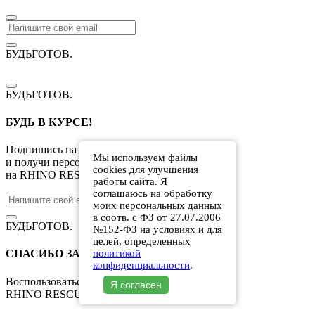
БУДЬГОТОВ
.
БУДЬГОТОВ
.
БУДЬ В КУРСЕ!
Подпишись на рассылку
Мы используем файлы
и получи персональную скидку
20%
cookies для улучшения
на
RHINO RESCUE
работы сайта. Я
соглашаюсь на обработку
За скидкой 20%
моих персональных данных
в соотв. с ФЗ от 27.07.2006
БУДЬГОТОВ
.
№152-ФЗ на условиях и для
целей, определенных
политикой
СПАСИБО ЗА ПОДПИСКУ!
конфиденциальности
.
Воспользоваться скидкой
20%
на
Я согласен
RHINO RESCUE
можно по промокоду