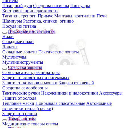
Гигиена
Походный душ
Средства гигиены
Писсуары
Костровые принадлежности
Таганки, треноги
Примус
Мангалы, коптильни
Печи
Шампуры
Растопка, спички, огниво
Посуда из титана
Походные инструменты
Ножи
Складные ножи
Лопаты
Складные лопаты
Тактические лопаты
Мультитулы
Мультиинструменты
Средства защиты
Самоспасатели, респираторы
Защита от животных и насекомых
Защита от комаров и мошки
Защита от клещей
Средства самообороны
Тактические ручки
Наколенники и налокотники
Аксессуары
Защита от холода
Тепловые маски
Покрывала спасательные
Автономные
источники тепла (грелки)
Защита от солнца
Товары оптом
Медицинские товары оптом