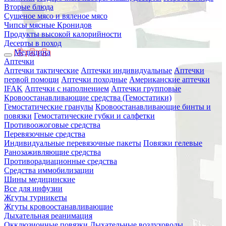
Вторые блюда
Сушеное мясо и вяленое мясо
Чипсы мясные Кронидов
Продукты высокой калорийности
Десерты в поход
Медицина
Аптечки
Аптечки тактические
Аптечки индивидуальные
Аптечки
первой помощи
Аптечки походные
Американские аптечки
IFAK
Аптечки с наполнением
Аптечки групповые
Кровоостанавливающие средства (Гемостатики)
Гемостатические гранулы
Кровоостанавливающие бинты и
повязки
Гемостатические губки и салфетки
Противоожоговые средства
Перевязочные средства
Индивидуальные перевязочные пакеты
Повязки гелевые
Ранозаживляющие средства
Противорадиационные средства
Средства иммобилизации
Шины медицинские
Все для инфузии
Жгуты турникеты
Жгуты кровоостанавливающие
Дыхательная реанимация
Окклюзионные повязки
Дыхательные воздуховоды