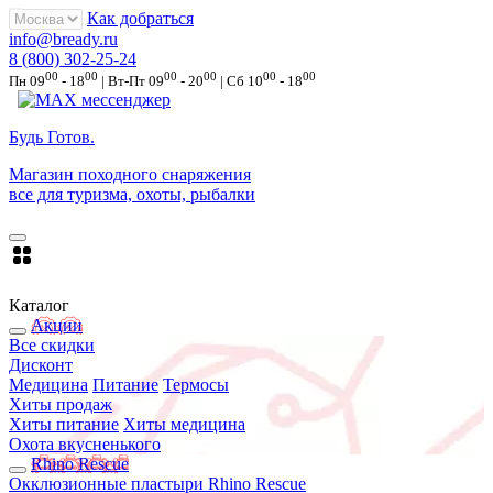
Как добраться
info@bready.ru
8 (800) 302-25-24
00
00
00
00
00
00
Пн 09
- 18
| Вт-Пт 09
- 20
| Сб 10
- 18
Будь Готов
.
Магазин походного снаряжения
все для туризма, охоты, рыбалки
Каталог
Акции
Все скидки
Дисконт
Медицина
Питание
Термосы
Хиты продаж
Хиты питание
Хиты медицина
Охота вкусненького
Rhino Rescue
Окклюзионные пластыри Rhino Rescue