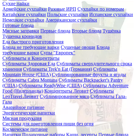
Сухие пайки
Армейские сухпайки
Разовые ИРП
Сухпайки по номерам
Китайские сухпайки
Польские сухпайки
Испанские сухпайки
Немецкие сухпайки
Американские сухпайки
Готовые блюда
Мясные заправки
Первые блюда
Вторые блюда
Тушёнка
Тушенка кронидов
Еда быстрого приготовления
Блюда не требующие варки
Сушеные овощи
Блюда
требующие варки
Супы "Европек"
Сублиматы и Концентраты
Сублиматы Здоровая Еда
Сублиматы сверхдлительного срока
хранения
Сублиматы Trek'n Eat (Германия)
Сублиматы
Mountain House (США)
Сублимированные фрукты и ягоды
Сублиматы Cabra Montana
Сублиматы Backpacker's Pantry
(США)
Сублиматы ReadyWise (США)
Сублиматы Adventure
Food (Нидерланды)
Концентраты Леовит
Сублиматы
LeoTravel Леовит
Сублимированное мясо
Сублиматы Гала-
Гала
Аварийное питание
Энергетические напитки
Мясная продукция
Системы для приготовления пищи без огня
Космическое питание
Напитки
Подарочные наборы
Каши, десерты
Первые блюда