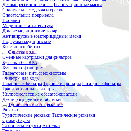
Декомпрессионные иглы
Реанимационные маски
Спасательные одеяла и грелки
Спасательные покрывала
Носилки
Медицинская литература
Другие медицинские товары
Антивирусные (бактерицидные) маски
Подсумки медицинские
Когезивные бинты
Очистка воды
Сменные картриджи для фильтров
Бутылки без BPA
Бутылки с фильтром
Гидраторы и питьевые системы
Фильтры для воды
Помповые фильтры
Трубочки фильтры
Походные фильтры
Гравитационные фильтры
Ультрафиолетовые обеззараживатели
Дезинфицирующие таблетки
Туристическое снаряжение
Рюкзаки
Туристические рюкзаки
Тактические рюкзаки
Сумки, баулы
Тактические сумки
Аптечки
Термосы