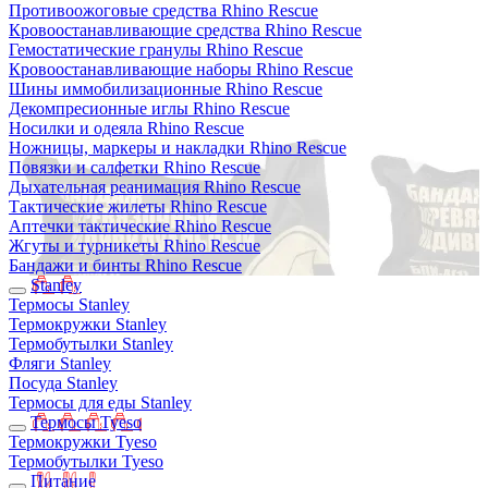
Противоожоговые средства Rhino Rescue
Кровоостанавливающие средства Rhino Rescue
Гемостатические гранулы Rhino Rescue
Кровоостанавливающие наборы Rhino Rescue
Шины иммобилизационные Rhino Rescue
Декомпресионные иглы Rhino Rescue
Носилки и одеяла Rhino Rescue
Ножницы, маркеры и накладки Rhino Rescue
Повязки и салфетки Rhino Rescue
Дыхательная реанимация Rhino Rescue
Тактические жилеты Rhino Rescue
Аптечки тактические Rhino Rescue
Жгуты и турникеты Rhino Rescue
Бандажи и бинты Rhino Rescue
Stanley
Термосы Stanley
Термокружки Stanley
Термобутылки Stanley
Фляги Stanley
Посуда Stanley
Термосы для еды Stanley
Термосы Tyeso
Термокружки Tyeso
Термобутылки Tyeso
Питание