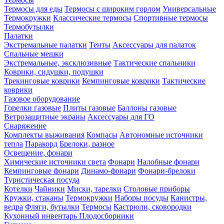
Термосы для еды
Термосы с широким горлом
Универсальные
Термокружки
Классические термосы
Спортивные термосы
Термобутылки
Палатки
Экстремальные палатки
Тенты
Аксессуары для палаток
Спальные мешки
Экстремальные, эксклюзивные
Тактические спальники
Коврики, сидушки, подушки
Трекинговые коврики
Кемпинговые коврики
Тактические
коврики
Газовое оборудование
Горелки газовые
Плиты газовые
Баллоны газовые
Ветрозащитные экраны
Аксессуары для ГО
Снаряжение
Комплекты выживания
Компасы
Автономные источники
тепла
Паракорд
Брелоки, разное
Освещение, фонари
Химические источники света
Фонари
Налобные фонари
Кемпинговые фонари
Динамо-фонари
Фонари-брелоки
Туристическая посуда
Котелки
Чайники
Миски, тарелки
Столовые приборы
Кружки, стаканы
Термокружки
Наборы посуды
Канистры,
ведра
Фляги, бутылки
Термосы
Кастрюли, сковородки
Кухонный инвентарь
Плодосборники