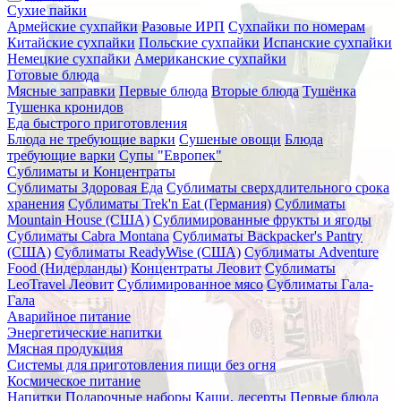
Сухие пайки
Армейские сухпайки
Разовые ИРП
Сухпайки по номерам
Китайские сухпайки
Польские сухпайки
Испанские сухпайки
Немецкие сухпайки
Американские сухпайки
Готовые блюда
Мясные заправки
Первые блюда
Вторые блюда
Тушёнка
Тушенка кронидов
Еда быстрого приготовления
Блюда не требующие варки
Сушеные овощи
Блюда
требующие варки
Супы "Европек"
Сублиматы и Концентраты
Сублиматы Здоровая Еда
Сублиматы сверхдлительного срока
хранения
Сублиматы Trek'n Eat (Германия)
Сублиматы
Mountain House (США)
Сублимированные фрукты и ягоды
Сублиматы Cabra Montana
Сублиматы Backpacker's Pantry
(США)
Сублиматы ReadyWise (США)
Сублиматы Adventure
Food (Нидерланды)
Концентраты Леовит
Сублиматы
LeoTravel Леовит
Сублимированное мясо
Сублиматы Гала-
Гала
Аварийное питание
Энергетические напитки
Мясная продукция
Системы для приготовления пищи без огня
Космическое питание
Напитки
Подарочные наборы
Каши, десерты
Первые блюда