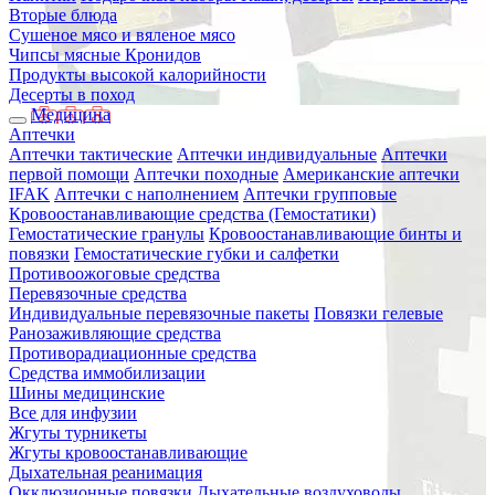
Вторые блюда
Сушеное мясо и вяленое мясо
Чипсы мясные Кронидов
Продукты высокой калорийности
Десерты в поход
Медицина
Аптечки
Аптечки тактические
Аптечки индивидуальные
Аптечки
первой помощи
Аптечки походные
Американские аптечки
IFAK
Аптечки с наполнением
Аптечки групповые
Кровоостанавливающие средства (Гемостатики)
Гемостатические гранулы
Кровоостанавливающие бинты и
повязки
Гемостатические губки и салфетки
Противоожоговые средства
Перевязочные средства
Индивидуальные перевязочные пакеты
Повязки гелевые
Ранозаживляющие средства
Противорадиационные средства
Средства иммобилизации
Шины медицинские
Все для инфузии
Жгуты турникеты
Жгуты кровоостанавливающие
Дыхательная реанимация
Окклюзионные повязки
Дыхательные воздуховоды