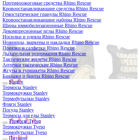
Противоожоговые средства Rhino Rescue
Кровоостанавливающие средства Rhino Rescue
Гемостатические гранулы Rhino Rescue
Кровоостанавливающие наборы Rhino Rescue
Шины иммобилизационные Rhino Rescue
Декомпресионные иглы Rhino Rescue
Носилки и одеяла Rhino Rescue
Ножницы, маркеры и накладки Rhino Rescue
Повязки и салфетки Rhino Rescue
Дыхательная реанимация Rhino Rescue
Тактические жилеты Rhino Rescue
Аптечки тактические Rhino Rescue
Жгуты и турникеты Rhino Rescue
Бандажи и бинты Rhino Rescue
Stanley
Термосы Stanley
Термокружки Stanley
Термобутылки Stanley
Фляги Stanley
Посуда Stanley
Термосы для еды Stanley
Термосы Tyeso
Термокружки Tyeso
Термобутылки Tyeso
Питание