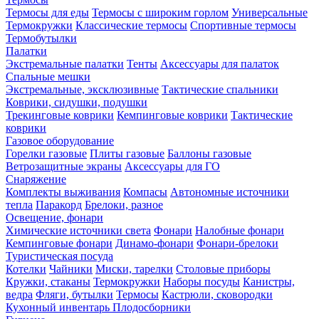
Термосы для еды
Термосы с широким горлом
Универсальные
Термокружки
Классические термосы
Спортивные термосы
Термобутылки
Палатки
Экстремальные палатки
Тенты
Аксессуары для палаток
Спальные мешки
Экстремальные, эксклюзивные
Тактические спальники
Коврики, сидушки, подушки
Трекинговые коврики
Кемпинговые коврики
Тактические
коврики
Газовое оборудование
Горелки газовые
Плиты газовые
Баллоны газовые
Ветрозащитные экраны
Аксессуары для ГО
Снаряжение
Комплекты выживания
Компасы
Автономные источники
тепла
Паракорд
Брелоки, разное
Освещение, фонари
Химические источники света
Фонари
Налобные фонари
Кемпинговые фонари
Динамо-фонари
Фонари-брелоки
Туристическая посуда
Котелки
Чайники
Миски, тарелки
Столовые приборы
Кружки, стаканы
Термокружки
Наборы посуды
Канистры,
ведра
Фляги, бутылки
Термосы
Кастрюли, сковородки
Кухонный инвентарь
Плодосборники