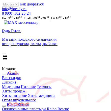
Как добраться
info@bready.ru
8 (800) 302-25-24
00
00
00
00
00
00
Пн 09
- 18
| Вт-Пт 09
- 20
| Сб 10
- 18
Будь Готов
.
Магазин походного снаряжения
все для туризма, охоты, рыбалки
Каталог
Акции
Все скидки
Дисконт
Медицина
Питание
Термосы
Хиты продаж
Хиты питание
Хиты медицина
Охота вкусненького
Rhino Rescue
Окклюзионные пластыри Rhino Rescue