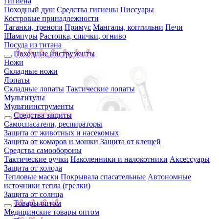
Гигиена
Походный душ
Средства гигиены
Писсуары
Костровые принадлежности
Таганки, треноги
Примус
Мангалы, коптильни
Печи
Шампуры
Растопка, спички, огниво
Посуда из титана
Походные инструменты
Ножи
Складные ножи
Лопаты
Складные лопаты
Тактические лопаты
Мультитулы
Мультиинструменты
Средства защиты
Самоспасатели, респираторы
Защита от животных и насекомых
Защита от комаров и мошки
Защита от клещей
Средства самообороны
Тактические ручки
Наколенники и налокотники
Аксессуары
Защита от холода
Тепловые маски
Покрывала спасательные
Автономные
источники тепла (грелки)
Защита от солнца
Товары оптом
Медицинские товары оптом