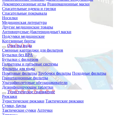
Декомпрессионные иглы
Реанимационные маски
Спасательные одеяла и грелки
Спасательные покрывала
Носилки
Медицинская литература
Другие медицинские товары
Антивирусные (бактерицидные) маски
Подсумки медицинские
Когезивные бинты
Очистка воды
Сменные картриджи для фильтров
Бутылки без BPA
Бутылки с фильтром
Гидраторы и питьевые системы
Фильтры для воды
Помповые фильтры
Трубочки фильтры
Походные фильтры
Гравитационные фильтры
Ультрафиолетовые обеззараживатели
Дезинфицирующие таблетки
Туристическое снаряжение
Рюкзаки
Туристические рюкзаки
Тактические рюкзаки
Сумки, баулы
Тактические сумки
Аптечки
Термосы