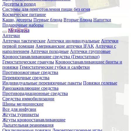
Десерты в поход
Системы для приготовления пищи без огня
Космическое питание
Каши, десерты
Первые блюда
Вторые блюда
Напитки
Подарочные наборы
Медицина
Аптечки
Аптечки тактические
Аптечки индивидуальные
Аптечки
первой помощи
Американские аптечки IFAK
Аптечки с
наполнением
Аптечки походные
Аптечки групповые
Кровоостанавливающие средства (Гемостатики)
Гемостатические гранулы
Кровоостанавливающие бинты и
повязки
Гемостатические губки и салфетки
Противоожоговые средства
Перевязочные средства
Индивидуальные перевязочные пакеты
Повязки гелевые
Ранозаживляющие средства
Противорадиационные средства
Средства иммобилизации
Шины медицинские
Все для инфузии
Жгуты турникеты
Жгуты кровоостанавливающие
Дыхательная реанимация
Окклюзионные повязки
Декомпрессионные иглы