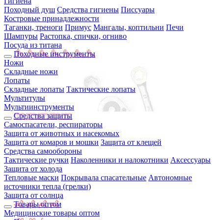
Гигиена
Походный душ
Средства гигиены
Писсуары
Костровые принадлежности
Таганки, треноги
Примус
Мангалы, коптильни
Печи
Шампуры
Растопка, спички, огниво
Посуда из титана
Походные инструменты
Ножи
Складные ножи
Лопаты
Складные лопаты
Тактические лопаты
Мультитулы
Мультиинструменты
Средства защиты
Самоспасатели, респираторы
Защита от животных и насекомых
Защита от комаров и мошки
Защита от клещей
Средства самообороны
Тактические ручки
Наколенники и налокотники
Аксессуары
Защита от холода
Тепловые маски
Покрывала спасательные
Автономные
источники тепла (грелки)
Защита от солнца
Товары оптом
Медицинские товары оптом