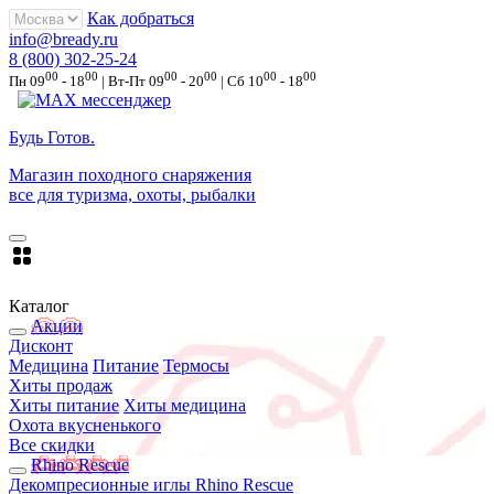
Как добраться
info@bready.ru
8 (800) 302-25-24
00
00
00
00
00
00
Пн 09
- 18
| Вт-Пт 09
- 20
| Сб 10
- 18
Будь Готов
.
Магазин походного снаряжения
все для туризма, охоты, рыбалки
Каталог
Акции
Дисконт
Медицина
Питание
Термосы
Хиты продаж
Хиты питание
Хиты медицина
Охота вкусненького
Все скидки
Rhino Rescue
Декомпресионные иглы Rhino Rescue