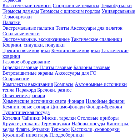
Классические термосы
Спортивные термосы
Термобутылки
Термосы для еды
Термосы с широким горлом
Универсальные
Термокружки
Палатки
Экстремальные палатки
Тенты
Аксессуары для палаток
Спальные мешки
Экстремальные, эксклюзивные
Тактические спальники
Коврики, сидушки, подушки
Трекинговые коврики
Кемпинговые коврики
Тактические
коврики
Газовое оборудование
Горелки газовые
Плиты газовые
Баллоны газовые
Ветрозащитные экраны
Аксессуары для ГО
Снаряжение
Комплекты выживания
Компасы
Автономные источники
тепла
Паракорд
Брелоки, разное
Освещение, фонари
Химические источники света
Фонари
Налобные фонари
Кемпинговые фонари
Динамо-фонари
Фонари-брелоки
Туристическая посуда
Котелки
Чайники
Миски, тарелки
Столовые приборы
Кружки, стаканы
Термокружки
Наборы посуды
Канистры,
ведра
Фляги, бутылки
Термосы
Кастрюли, сковородки
Кухонный инвентарь
Плодосборники