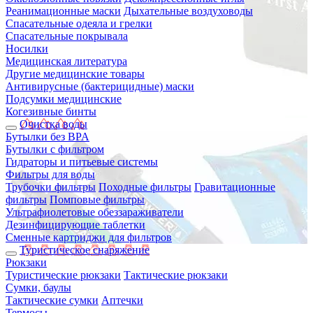
Реанимационные маски
Дыхательные воздуховоды
Спасательные одеяла и грелки
Спасательные покрывала
Носилки
Медицинская литература
Другие медицинские товары
Антивирусные (бактерицидные) маски
Подсумки медицинские
Когезивные бинты
Очистка воды
Бутылки без BPA
Бутылки с фильтром
Гидраторы и питьевые системы
Фильтры для воды
Трубочки фильтры
Походные фильтры
Гравитационные
фильтры
Помповые фильтры
Ультрафиолетовые обеззараживатели
Дезинфицирующие таблетки
Сменные картриджи для фильтров
Туристическое снаряжение
Рюкзаки
Туристические рюкзаки
Тактические рюкзаки
Сумки, баулы
Тактические сумки
Аптечки
Термосы