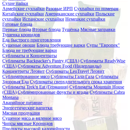
Сухие пайки
Армейские сухпайки
Разовые ИРП
Сухпайки по номерам
Китайские сухпайки
Американские сухпайки
Польские
сухпайки
Испанские сухпайки
Немецкие сухпайки
Готовые блюда
Первые блюда
Вторые блюда
Тушёнка
Мясные заправки
Тушенка кронидов
Еда быстрого приготовления
Сушеные овощи
Блюда требующие варки
Супы "Европек"
Блюда не требующие варки
Сублиматы и Концентраты
Сублиматы Backpacker's Pantry (США)
Сублиматы ReadyWise
(США)
Сублиматы Adventure Food (Нидерланды)
Концентраты Леовит
Сублиматы LeoTravel Леовит
Сублимированное мясо
Сублиматы Гала-Гала
Сублиматы
Здоровая Еда
Сублиматы сверхдлительного срока хранения
Сублиматы Trek'n Eat (Германия)
Сублиматы Mountain House
(США)
Сублимированные фрукты и ягоды
Сублиматы Cabra
Montana
Аварийное питание
Энергетические напитки
Мясная продукция
Сушеное мясо и вяленое мясо
Чипсы мясные Кронидов
Продукты высокой калорийности