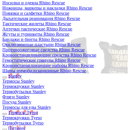
Носилки и одеяла Rhino Rescue
Ножницы, маркеры и накладки Rhino Rescue
Повязки и салфетки Rhino Rescue
Дыхательная реанимация Rhino Rescue
Тактические жилеты Rhino Rescue
Аптечки тактические Rhino Rescue
Жгуты и турникеты Rhino Rescue
Бандажи и бинты Rhino Rescue
Окклюзионные пластыри Rhino Rescue
Противоожоговые средства Rhino Rescue
Кровоостанавливающие средства Rhino Rescue
Гемостатические гранулы Rhino Rescue
Кровоостанавливающие наборы Rhino Rescue
Шины иммобилизационные Rhino Rescue
Stanley
Термосы Stanley
Термокружки Stanley
Термобутылки Stanley
Фляги Stanley
Посуда Stanley
Термосы для еды Stanley
Термосы Tyeso
Термокружки Tyeso
Термобутылки Tyeso
Питание