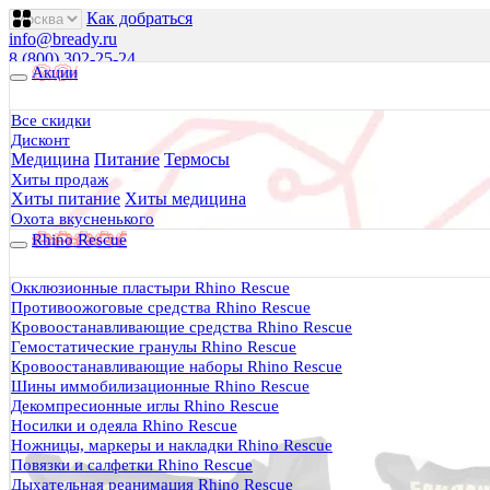
Как добраться
info@bready.ru
8 (800) 302-25-24
Акции
00
00
00
00
00
00
Пн 09
- 18
| Вт-Пт 09
- 20
| Сб 10
- 18
Все скидки
Дисконт
Будь Готов
.
Медицина
Питание
Термосы
Магазин походного снаряжения
Хиты продаж
все для туризма, охоты, рыбалки
Хиты питание
Хиты медицина
Охота вкусненького
Rhino Rescue
Каталог
0 руб.
Окклюзионные пластыри Rhino Rescue
0
Противоожоговые средства Rhino Rescue
Кровоостанавливающие средства Rhino Rescue
Гемостатические гранулы Rhino Rescue
Кровоостанавливающие наборы Rhino Rescue
Шины иммобилизационные Rhino Rescue
Декомпресионные иглы Rhino Rescue
0
Носилки и одеяла Rhino Rescue
Ножницы, маркеры и накладки Rhino Rescue
Тактическая медицина
Повязки и салфетки Rhino Rescue
Еда в дорогу
Дыхательная реанимация Rhino Rescue