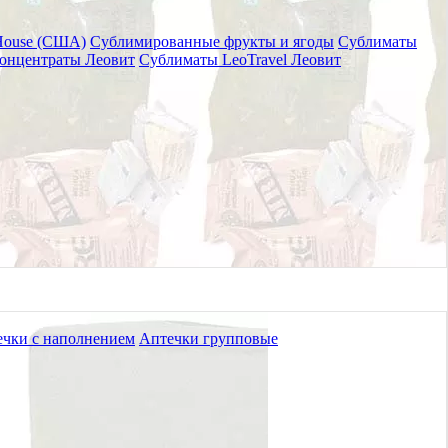
House (США)
Сублимированные фрукты и ягоды
Сублиматы
онцентраты Леовит
Сублиматы LeoTravel Леовит
чки с наполнением
Аптечки групповые