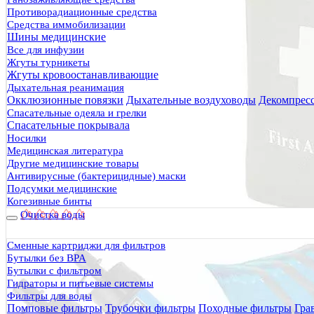
Противорадиационные средства
Средства иммобилизации
Шины медицинские
Все для инфузии
Жгуты турникеты
Жгуты кровоостанавливающие
Дыхательная реанимация
Окклюзионные повязки
Дыхательные воздуховоды
Декомпрес
Спасательные одеяла и грелки
Спасательные покрывала
Носилки
Медицинская литература
Другие медицинские товары
Антивирусные (бактерицидные) маски
Подсумки медицинские
29.03.2021
Когезивные бинты
Очистка воды
Комментарии: 10
Просмотры: 2619
Сменные картриджи для фильтров
Бутылки без BPA
Фильтры. Фильтрующая сред
Бутылки с фильтром
Гидраторы и питьевые системы
Фильтры для воды
Фильтр предварительной очистки (пре
Помповые фильтры
Трубочки фильтры
Походные фильтры
Гра