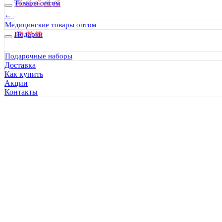
Товары оптом
←
Предыдущая
Следующая
→
Медицинские товары оптом
Подарки
Все статьи
Все про тактическую медицину
Подарочные наборы
Все про термосы Stanley
Доставка
Как купить
Акции
Контакты