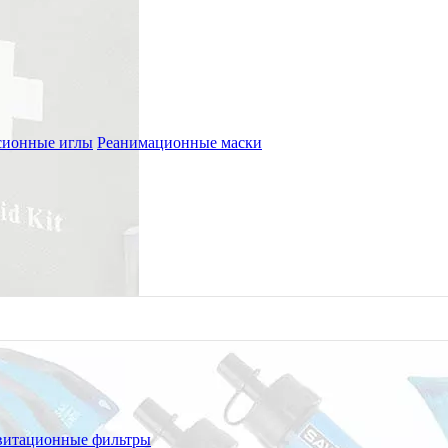
сионные иглы
Реанимационные маски
а
фильтр)
витационные фильтры