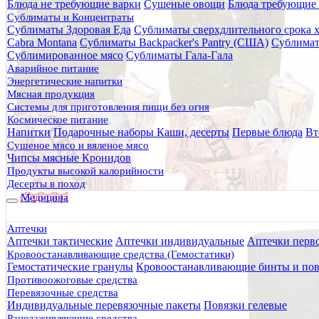
Блюда не требующие варки
Сушеные овощи
Блюда требующие 
Сублиматы и Концентраты
Сублиматы Здоровая Еда
Сублиматы сверхдлительного срока 
Главная
Cabra Montana
Сублиматы Backpacker's Pantry (США)
Сублимат
Статьи
Сублимированное мясо
Сублиматы Гала-Гала
Фильтры. Фильтрующая среда
Аварийное питание
Энергетические напитки
Мясная продукция
Системы для приготовления пищи без огня
Космическое питание
Напитки
Подарочные наборы
Каши, десерты
Первые блюда
Вт
Сушеное мясо и вяленое мясо
Чипсы мясные Кронидов
Продукты высокой калорийности
Десерты в поход
Медицина
Аптечки
Аптечки тактические
Аптечки индивидуальные
Аптечки перв
Кровоостанавливающие средства (Гемостатики)
Гемостатические гранулы
Кровоостанавливающие бинты и пов
Противоожоговые средства
Перевязочные средства
Индивидуальные перевязочные пакеты
Повязки гелевые
Ранозаживляющие средства