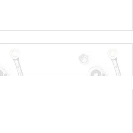
сурсом и легко поддаются очистке. Используются
и заморозке или сильном ударе. Степень фильтрации при
е частицы. Задерживают таких паразитов и возбудителей как:
 Тончайшие поры диаметром до 0,02 микрон (мкм) способны
дезинфекции. Ресурс фильтра из тончайших полых волокон может
ilter.
ет молекулы воды размером 0,28 нм, но задерживают грязь и
, что кипятить ее не нужно. Однако стопроцентной гарантии