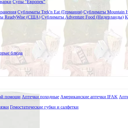
варки
Супы "Европек"
хранения
Сублиматы Trek'n Eat (Германия)
Сублиматы Mountain 
ы ReadyWise (США)
Сублиматы Adventure Food (Нидерланды)
К
орые блюда
ой помощи
Аптечки походные
Американские аптечки IFAK
Апте
язки
Гемостатические губки и салфетки