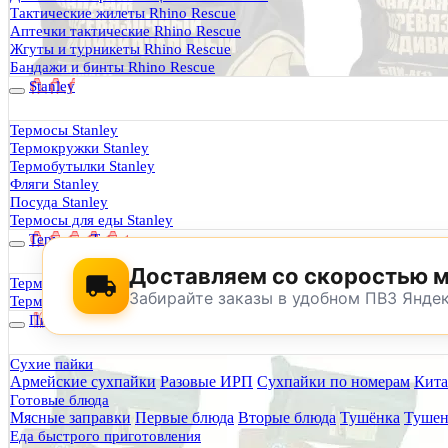
Термосы Stanley
Тактические жилеты Rhino Rescue
Фильтры для воды
Аптечки тактические Rhino Rescue
Оплата и доставка
Жгуты и турникеты Rhino Rescue
Гарантия и возврат
Бандажи и бинты Rhino Rescue
Оптовикам
Stanley
Контакты
Термосы Stanley
Термокружки Stanley
Будь Готов
.
Термобутылки Stanley
Фляги Stanley
0
Посуда Stanley
Термосы для еды Stanley
Термосы Tyeso
Доставляем со скоростью 
Термокружки Tyeso
Забирайте заказы в удобном ПВЗ Янде
Термобутылки Tyeso
Питание
Сухие пайки
Армейские сухпайки
Разовые ИРП
Сухпайки по номерам
Кита
По техническим причинам магазин не буд
Готовые блюда
Заранее корректируйте дату и время посещения магазина.
Мясные заправки
Первые блюда
Вторые блюда
Тушёнка
Тушен
Еда быстрого приготовления