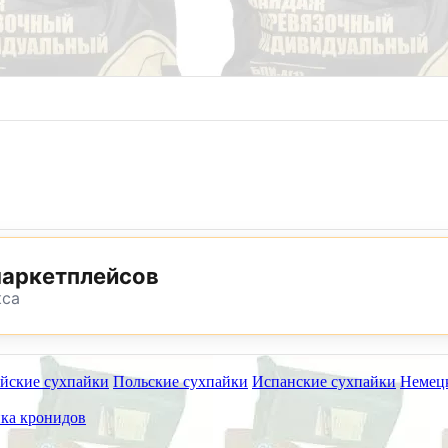
8 (800) 302-25-24
8 (495) 782-73-32
маркетплейсов
кса
йские сухпайки
Польские сухпайки
Испанские сухпайки
Немец
ет работать на самовывоз в субботу 8 и 15 августа.
ка кронидов