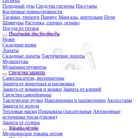
Гигиена
Походный душ
Средства гигиены
Писсуары
Костровые принадлежности
Таганки, треноги
Примус
Мангалы, коптильни
Печи
Шампуры
Растопка, спички, огниво
Посуда из титана
Походные инструменты
Ножи
Складные ножи
Лопаты
Складные лопаты
Тактические лопаты
Мультитулы
Мультиинструменты
Средства защиты
Самоспасатели, респираторы
Защита от животных и насекомых
Защита от комаров и мошки
Защита от клещей
Средства самообороны
Тактические ручки
Наколенники и налокотники
Аксессуары
Защита от холода
Тепловые маски
Покрывала спасательные
Автономные
источники тепла (грелки)
Защита от солнца
Товары оптом
Медицинские товары оптом