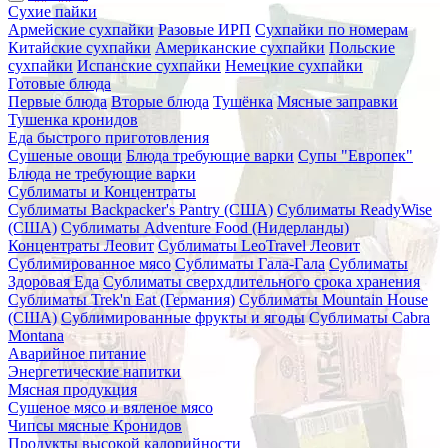
Сухие пайки
Армейские сухпайки
Разовые ИРП
Сухпайки по номерам
Китайские сухпайки
Американские сухпайки
Польские
сухпайки
Испанские сухпайки
Немецкие сухпайки
Готовые блюда
Первые блюда
Вторые блюда
Тушёнка
Мясные заправки
Тушенка кронидов
Еда быстрого приготовления
Сушеные овощи
Блюда требующие варки
Супы "Европек"
Блюда не требующие варки
Сублиматы и Концентраты
Сублиматы Backpacker's Pantry (США)
Сублиматы ReadyWise
(США)
Сублиматы Adventure Food (Нидерланды)
Концентраты Леовит
Сублиматы LeoTravel Леовит
Сублимированное мясо
Сублиматы Гала-Гала
Сублиматы
Здоровая Еда
Сублиматы сверхдлительного срока хранения
Сублиматы Trek'n Eat (Германия)
Сублиматы Mountain House
(США)
Сублимированные фрукты и ягоды
Сублиматы Cabra
Montana
Аварийное питание
Энергетические напитки
Мясная продукция
Сушеное мясо и вяленое мясо
Чипсы мясные Кронидов
Продукты высокой калорийности