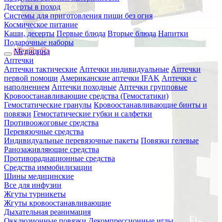
Десерты в поход
Системы для приготовления пищи без огня
Космическое питание
Каши, десерты
Первые блюда
Вторые блюда
Напитки
Подарочные наборы
Медицина
Аптечки
Аптечки тактические
Аптечки индивидуальные
Аптечки
первой помощи
Американские аптечки IFAK
Аптечки с
наполнением
Аптечки походные
Аптечки групповые
Кровоостанавливающие средства (Гемостатики)
Гемостатические гранулы
Кровоостанавливающие бинты и
повязки
Гемостатические губки и салфетки
Противоожоговые средства
Перевязочные средства
Индивидуальные перевязочные пакеты
Повязки гелевые
Ранозаживляющие средства
Противорадиационные средства
Средства иммобилизации
Шины медицинские
Все для инфузии
Жгуты турникеты
Жгуты кровоостанавливающие
Дыхательная реанимация
Окклюзионные повязки
Декомпрессионные иглы