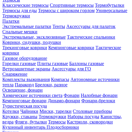
Классические термосы
Спортивные термосы
Термобутылки
Термосы для еды
Термосы с широким горлом
Универсальные
Термокружки
Палатки
Экстремальные палатки
Тенты
Аксессуары для палаток
Спальные мешки
Экстремальные, эксклюзивные
Тактические спальники
Коврики, сидушки, подушки
Трекинговые коврики
Кемпинговые коврики
Тактические
коврики
Газовое оборудование
Горелки газовые
Плиты газовые
Баллоны газовые
Ветрозащитные экраны
Аксессуары для ГО
Снаряжение
Комплекты выживания
Компасы
Автономные источники
тепла
Паракорд
Брелоки, разное
Освещение, фонари
Химические источники света
Фонари
Налобные фонари
Кемпинговые фонари
Динамо-фонари
Фонари-брелоки
Туристическая посуда
Котелки
Чайники
Миски, тарелки
Столовые приборы
Кружки, стаканы
Термокружки
Наборы посуды
Канистры,
ведра
Фляги, бутылки
Термосы
Кастрюли, сковородки
Кухонный инвентарь
Плодосборники