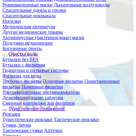
Реанимационные маски
Дыхательные воздуховоды
Спасательные одеяла и грелки
Спасательные покрывала
Носилки
Медицинская литература
Другие медицинские товары
Антивирусные (бактерицидные) маски
Подсумки медицинские
Когезивные бинты
Очистка воды
Бутылки без BPA
Бутылки с фильтром
Гидраторы и питьевые системы
Фильтры для воды
Трубочки фильтры
Походные фильтры
Гравитационные
фильтры
Помповые фильтры
Ультрафиолетовые обеззараживатели
Дезинфицирующие таблетки
Сменные картриджи для фильтров
Туристическое снаряжение
Рюкзаки
Туристические рюкзаки
Тактические рюкзаки
Сумки, баулы
Тактические сумки
Аптечки
Термосы