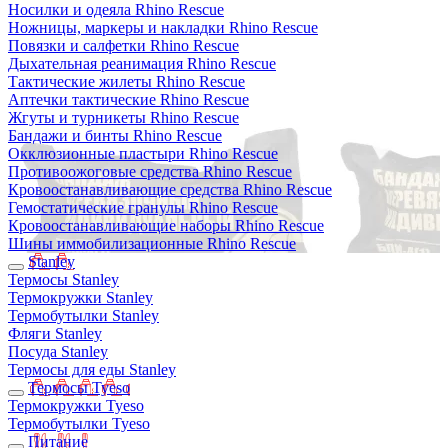
Носилки и одеяла Rhino Rescue
Ножницы, маркеры и накладки Rhino Rescue
Повязки и салфетки Rhino Rescue
Дыхательная реанимация Rhino Rescue
Тактические жилеты Rhino Rescue
Аптечки тактические Rhino Rescue
Жгуты и турникеты Rhino Rescue
Бандажи и бинты Rhino Rescue
Окклюзионные пластыри Rhino Rescue
Противоожоговые средства Rhino Rescue
Кровоостанавливающие средства Rhino Rescue
Гемостатические гранулы Rhino Rescue
Кровоостанавливающие наборы Rhino Rescue
Шины иммобилизационные Rhino Rescue
Stanley
Термосы Stanley
Термокружки Stanley
Термобутылки Stanley
Фляги Stanley
Посуда Stanley
Термосы для еды Stanley
Термосы Tyeso
Термокружки Tyeso
Термобутылки Tyeso
Питание