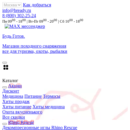
Как добраться
info@bready.ru
8 (800) 302-25-24
00
00
00
00
00
00
Пн 09
- 18
| Вт-Пт 09
- 20
| Сб 10
- 18
Будь Готов
.
Магазин походного снаряжения
все для туризма, охоты, рыбалки
Каталог
Акции
Дисконт
Медицина
Питание
Термосы
Хиты продаж
Хиты питание
Хиты медицина
Охота вкусненького
Все скидки
Rhino Rescue
Декомпресионные иглы Rhino Rescue