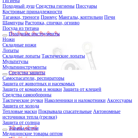
Гигиена
Походный душ
Средства гигиены
Писсуары
Костровые принадлежности
Таганки, треноги
Примус
Мангалы, коптильни
Печи
Шампуры
Растопка, спички, огниво
Посуда из титана
Походные инструменты
Ножи
Складные ножи
Лопаты
Складные лопаты
Тактические лопаты
Мультитулы
Мультиинструменты
Средства защиты
Самоспасатели, респираторы
Защита от животных и насекомых
Защита от комаров и мошки
Защита от клещей
Средства самообороны
Тактические ручки
Наколенники и налокотники
Аксессуары
Защита от холода
Тепловые маски
Покрывала спасательные
Автономные
источники тепла (грелки)
Защита от солнца
Товары оптом
Медицинские товары оптом