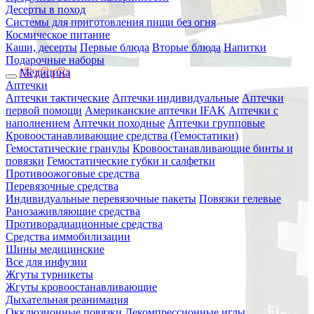
Десерты в поход
Системы для приготовления пищи без огня
Космическое питание
Каши, десерты
Первые блюда
Вторые блюда
Напитки
Подарочные наборы
Медицина
Аптечки
Аптечки тактические
Аптечки индивидуальные
Аптечки
первой помощи
Американские аптечки IFAK
Аптечки с
наполнением
Аптечки походные
Аптечки групповые
Кровоостанавливающие средства (Гемостатики)
Гемостатические гранулы
Кровоостанавливающие бинты и
повязки
Гемостатические губки и салфетки
Противоожоговые средства
Перевязочные средства
Индивидуальные перевязочные пакеты
Повязки гелевые
Ранозаживляющие средства
Противорадиационные средства
Средства иммобилизации
Шины медицинские
Все для инфузии
Жгуты турникеты
Жгуты кровоостанавливающие
Дыхательная реанимация
Окклюзионные повязки
Декомпрессионные иглы