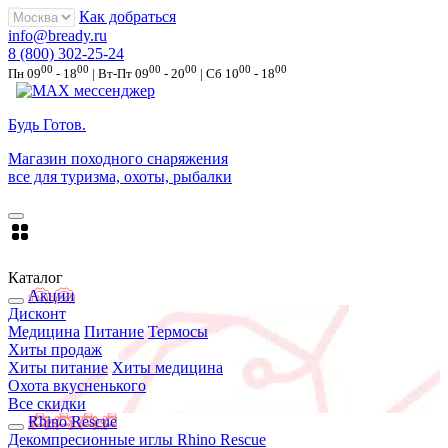
Как добраться
info@bready.ru
8 (800) 302-25-24
00
00
00
00
00
00
Пн 09
- 18
| Вт-Пт 09
- 20
| Сб 10
- 18
Будь Готов
.
Магазин походного снаряжения
все для туризма, охоты, рыбалки
Каталог
Акции
Дисконт
Медицина
Питание
Термосы
Хиты продаж
Хиты питание
Хиты медицина
Охота вкусненького
Все скидки
Rhino Rescue
Декомпресионные иглы Rhino Rescue