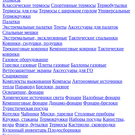
Классические термосы
Спортивные термосы
Термобутылки
Термосы для еды
Термосы с широким горлом
Универсальные
Термокружки
Палатки
Экстремальные палатки
Тенты
Аксессуары для палаток
Спальные мешки
Экстремальные, эксклюзивные
Тактические спальники
Коврики, сидушки, подушки
Трекинговые коврики
Кемпинговые коврики
Тактические
коврики
Газовое оборудование
Горелки газовые
Плиты газовые
Баллоны газовые
Ветрозащитные экраны
Аксессуары для ГО
Снаряжение
Комплекты выживания
Компасы
Автономные источники
тепла
Паракорд
Брелоки, разное
Освещение, фонари
Химические источники света
Фонари
Налобные фонари
Кемпинговые фонари
Динамо-фонари
Фонари-брелоки
Туристическая посуда
Котелки
Чайники
Миски, тарелки
Столовые приборы
Кружки, стаканы
Термокружки
Наборы посуды
Канистры,
ведра
Фляги, бутылки
Термосы
Кастрюли, сковородки
Кухонный инвентарь
Плодосборники