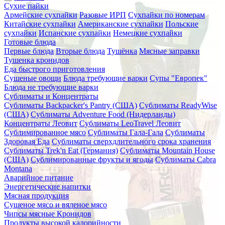
Сухие пайки
Армейские сухпайки
Разовые ИРП
Сухпайки по номерам
Китайские сухпайки
Американские сухпайки
Польские
сухпайки
Испанские сухпайки
Немецкие сухпайки
Готовые блюда
Первые блюда
Вторые блюда
Тушёнка
Мясные заправки
Тушенка кронидов
Еда быстрого приготовления
Сушеные овощи
Блюда требующие варки
Супы "Европек"
Блюда не требующие варки
Сублиматы и Концентраты
Сублиматы Backpacker's Pantry (США)
Сублиматы ReadyWise
(США)
Сублиматы Adventure Food (Нидерланды)
Концентраты Леовит
Сублиматы LeoTravel Леовит
Сублимированное мясо
Сублиматы Гала-Гала
Сублиматы
Здоровая Еда
Сублиматы сверхдлительного срока хранения
Сублиматы Trek'n Eat (Германия)
Сублиматы Mountain House
(США)
Сублимированные фрукты и ягоды
Сублиматы Cabra
Montana
Аварийное питание
Энергетические напитки
Мясная продукция
Сушеное мясо и вяленое мясо
Чипсы мясные Кронидов
Продукты высокой калорийности