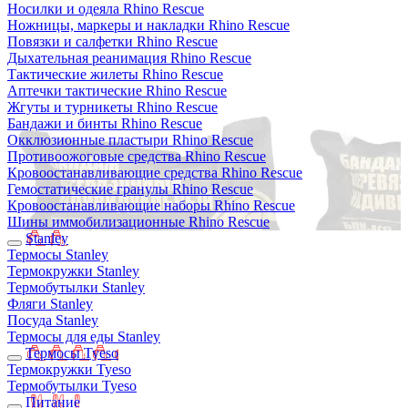
Носилки и одеяла Rhino Rescue
Ножницы, маркеры и накладки Rhino Rescue
Повязки и салфетки Rhino Rescue
Дыхательная реанимация Rhino Rescue
Тактические жилеты Rhino Rescue
Аптечки тактические Rhino Rescue
Жгуты и турникеты Rhino Rescue
Бандажи и бинты Rhino Rescue
Окклюзионные пластыри Rhino Rescue
Противоожоговые средства Rhino Rescue
Кровоостанавливающие средства Rhino Rescue
Гемостатические гранулы Rhino Rescue
Кровоостанавливающие наборы Rhino Rescue
Шины иммобилизационные Rhino Rescue
Stanley
Термосы Stanley
Термокружки Stanley
Термобутылки Stanley
Фляги Stanley
Посуда Stanley
Термосы для еды Stanley
Термосы Tyeso
Термокружки Tyeso
Термобутылки Tyeso
Питание