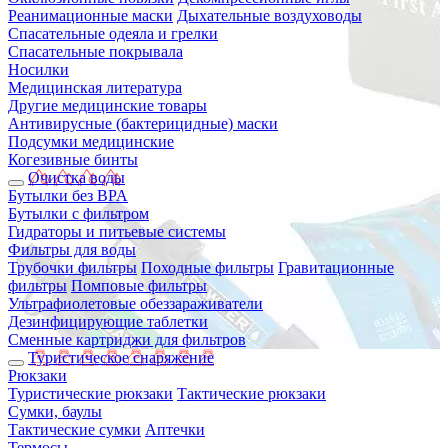
Реанимационные маски
Дыхательные воздуховоды
Спасательные одеяла и грелки
Спасательные покрывала
Носилки
Медицинская литература
Другие медицинские товары
Антивирусные (бактерицидные) маски
Подсумки медицинские
Когезивные бинты
Очистка воды
Бутылки без BPA
Бутылки с фильтром
Гидраторы и питьевые системы
Фильтры для воды
Трубочки фильтры
Походные фильтры
Гравитационные
фильтры
Помповые фильтры
Ультрафиолетовые обеззараживатели
Дезинфицирующие таблетки
Сменные картриджи для фильтров
Туристическое снаряжение
Рюкзаки
Туристические рюкзаки
Тактические рюкзаки
Сумки, баулы
Тактические сумки
Аптечки
Термосы