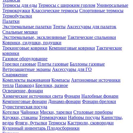
Термосы для еды
Термосы с широким горлом
Универсальные
Термокружки
Классические термосы
Спортивные термосы
Термобутылки
Палатки
Экстремальные палатки
Тенты
Аксессуары для палаток
Спальные мешки
Экстремальные, эксклюзивные
Тактические спальники
Коврики, сидушки, подушки
Трекинговые коврики
Кемпинговые коврики
Тактические
коврики
Газовое оборудование
Горелки газовые
Плиты газовые
Баллоны газовые
Ветрозащитные экраны
Аксессуары для ГО
Снаряжение
Комплекты выживания
Компасы
Автономные источники
тепла
Паракорд
Брелоки, разное
Освещение, фонари
Химические источники света
Фонари
Налобные фонари
Кемпинговые фонари
Динамо-фонари
Фонари-брелоки
Туристическая посуда
Котелки
Чайники
Миски, тарелки
Столовые приборы
Кружки, стаканы
Термокружки
Наборы посуды
Канистры,
ведра
Фляги, бутылки
Термосы
Кастрюли, сковородки
Кухонный инвентарь
Плодосборники