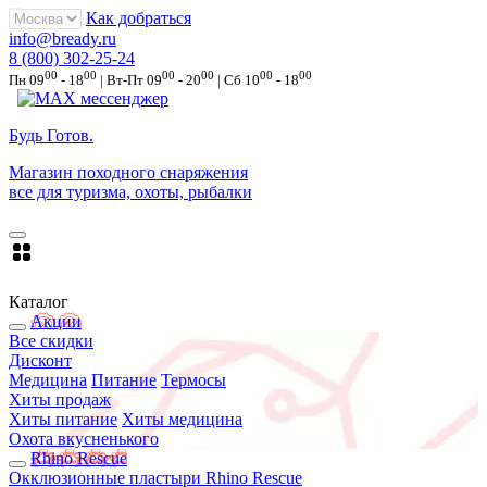
Как добраться
info@bready.ru
8 (800) 302-25-24
00
00
00
00
00
00
Пн 09
- 18
| Вт-Пт 09
- 20
| Сб 10
- 18
Будь Готов
.
Магазин походного снаряжения
все для туризма, охоты, рыбалки
Каталог
Акции
Все скидки
Дисконт
Медицина
Питание
Термосы
Хиты продаж
Хиты питание
Хиты медицина
Охота вкусненького
Rhino Rescue
Окклюзионные пластыри Rhino Rescue