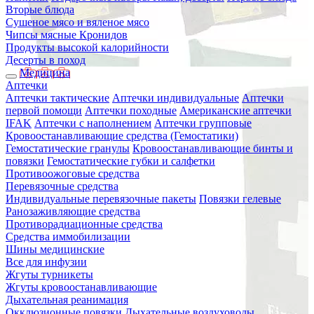
Вторые блюда
Сушеное мясо и вяленое мясо
Чипсы мясные Кронидов
Продукты высокой калорийности
Десерты в поход
Медицина
Аптечки
Аптечки тактические
Аптечки индивидуальные
Аптечки
первой помощи
Аптечки походные
Американские аптечки
IFAK
Аптечки с наполнением
Аптечки групповые
Кровоостанавливающие средства (Гемостатики)
Гемостатические гранулы
Кровоостанавливающие бинты и
повязки
Гемостатические губки и салфетки
Противоожоговые средства
Перевязочные средства
Индивидуальные перевязочные пакеты
Повязки гелевые
Ранозаживляющие средства
Противорадиационные средства
Средства иммобилизации
Шины медицинские
Все для инфузии
Жгуты турникеты
Жгуты кровоостанавливающие
Дыхательная реанимация
Окклюзионные повязки
Дыхательные воздуховоды