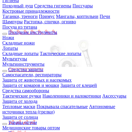
Гигиена
Походный душ
Средства гигиены
Писсуары
Костровые принадлежности
Таганки, треноги
Примус
Мангалы, коптильни
Печи
Шампуры
Растопка, спички, огниво
Посуда из титана
Походные инструменты
Ножи
Складные ножи
Лопаты
Складные лопаты
Тактические лопаты
Мультитулы
Мультиинструменты
Средства защиты
Самоспасатели, респираторы
Защита от животных и насекомых
Защита от комаров и мошки
Защита от клещей
Средства самообороны
Тактические ручки
Наколенники и налокотники
Аксессуары
Защита от холода
Тепловые маски
Покрывала спасательные
Автономные
источники тепла (грелки)
Защита от солнца
Товары оптом
Медицинские товары оптом