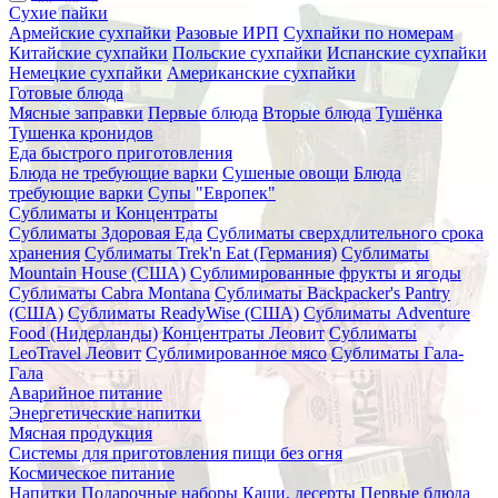
Сухие пайки
Армейские сухпайки
Разовые ИРП
Сухпайки по номерам
Китайские сухпайки
Польские сухпайки
Испанские сухпайки
Немецкие сухпайки
Американские сухпайки
Готовые блюда
Мясные заправки
Первые блюда
Вторые блюда
Тушёнка
Тушенка кронидов
Еда быстрого приготовления
Блюда не требующие варки
Сушеные овощи
Блюда
требующие варки
Супы "Европек"
Сублиматы и Концентраты
Сублиматы Здоровая Еда
Сублиматы сверхдлительного срока
хранения
Сублиматы Trek'n Eat (Германия)
Сублиматы
Mountain House (США)
Сублимированные фрукты и ягоды
Сублиматы Cabra Montana
Сублиматы Backpacker's Pantry
(США)
Сублиматы ReadyWise (США)
Сублиматы Adventure
Food (Нидерланды)
Концентраты Леовит
Сублиматы
LeoTravel Леовит
Сублимированное мясо
Сублиматы Гала-
Гала
Аварийное питание
Энергетические напитки
Мясная продукция
Системы для приготовления пищи без огня
Космическое питание
Напитки
Подарочные наборы
Каши, десерты
Первые блюда