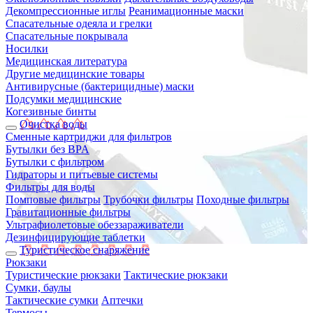
Декомпрессионные иглы
Реанимационные маски
Спасательные одеяла и грелки
Спасательные покрывала
Носилки
Медицинская литература
Другие медицинские товары
Антивирусные (бактерицидные) маски
Подсумки медицинские
Когезивные бинты
Очистка воды
Сменные картриджи для фильтров
Бутылки без BPA
Бутылки с фильтром
Гидраторы и питьевые системы
Фильтры для воды
Помповые фильтры
Трубочки фильтры
Походные фильтры
Гравитационные фильтры
Ультрафиолетовые обеззараживатели
Дезинфицирующие таблетки
Туристическое снаряжение
Рюкзаки
Туристические рюкзаки
Тактические рюкзаки
Сумки, баулы
Тактические сумки
Аптечки
Термосы