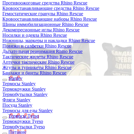
Противоожоговые средства Rhino Rescue
Кровоостанавливающие средства Rhino Rescue
Гемостатические гранулы Rhino Rescue
Кровоостанавливающие наборы Rhino Rescue
Шины иммобилизационные Rhino Rescue
Декомпресионные иглы Rhino Rescue
Носилки и одеяла Rhino Rescue
Ножницы, маркеры и накладки Rhino Rescue
Повязки и салфетки Rhino Rescue
Дыхательная реанимация Rhino Rescue
Тактические жилеты Rhino Rescue
Аптечки тактические Rhino Rescue
Жгуты и турникеты Rhino Rescue
Бандажи и бинты Rhino Rescue
Stanley
Термосы Stanley
Термокружки Stanley
Термобутылки Stanley
Фляги Stanley
Посуда Stanley
Термосы для еды Stanley
Термосы Tyeso
Термокружки Tyeso
Термобутылки Tyeso
Питание