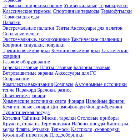
Термосы с широким горлом
Универсальные
Термокружки
Классические термосы
Спортивные термосы
Термобутылки
Термосы для еды
Палатки
Экстремальные палатки
Тенты
Аксессуары для палаток
Спальные мешки
Экстремальные, эксклюзивные
Тактические спальники
Коврики, сидушки, подушки
Трекинговые коврики
Кемпинговые коврики
Тактические
коврики
Газовое оборудование
Горелки газовые
Плиты газовые
Баллоны газовые
Ветрозащитные экраны
Аксессуары для ГО
Снаряжение
Комплекты выживания
Компасы
Автономные источники
тепла
Паракорд
Брелоки, разное
Освещение, фонари
Химические источники света
Фонари
Налобные фонари
Кемпинговые фонари
Динамо-фонари
Фонари-брелоки
Туристическая посуда
Котелки
Чайники
Миски, тарелки
Столовые приборы
Кружки, стаканы
Термокружки
Наборы посуды
Канистры,
ведра
Фляги, бутылки
Термосы
Кастрюли, сковородки
Кухонный инвентарь
Плодосборники