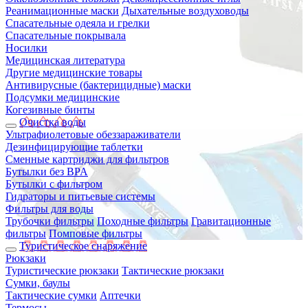
Реанимационные маски
Дыхательные воздуховоды
Спасательные одеяла и грелки
Спасательные покрывала
Носилки
Медицинская литература
Другие медицинские товары
Антивирусные (бактерицидные) маски
Подсумки медицинские
Когезивные бинты
Очистка воды
Ультрафиолетовые обеззараживатели
Дезинфицирующие таблетки
Сменные картриджи для фильтров
Бутылки без BPA
Бутылки с фильтром
Гидраторы и питьевые системы
Фильтры для воды
Трубочки фильтры
Походные фильтры
Гравитационные
фильтры
Помповые фильтры
Туристическое снаряжение
Рюкзаки
Туристические рюкзаки
Тактические рюкзаки
Сумки, баулы
Тактические сумки
Аптечки
Термосы