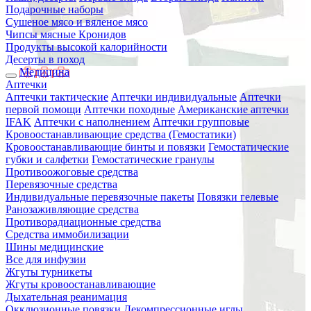
Подарочные наборы
Сушеное мясо и вяленое мясо
Чипсы мясные Кронидов
Продукты высокой калорийности
Десерты в поход
Медицина
Аптечки
Аптечки тактические
Аптечки индивидуальные
Аптечки
первой помощи
Аптечки походные
Американские аптечки
IFAK
Аптечки с наполнением
Аптечки групповые
Кровоостанавливающие средства (Гемостатики)
Кровоостанавливающие бинты и повязки
Гемостатические
губки и салфетки
Гемостатические гранулы
Противоожоговые средства
Перевязочные средства
Индивидуальные перевязочные пакеты
Повязки гелевые
Ранозаживляющие средства
Противорадиационные средства
Средства иммобилизации
Шины медицинские
Все для инфузии
Жгуты турникеты
Жгуты кровоостанавливающие
Дыхательная реанимация
Окклюзионные повязки
Декомпрессионные иглы