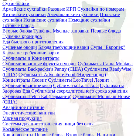
Сухие пайки
Армейские сухпайки
Разовые ИРП
Сухпайки по номерам
Китайские сухпайки
Американские сухпайки
Польские
сухпайки
Испанские сухпайки
Немецкие сухпайки
Готовые блюда
Вторые блюда
Тушёнка
Мясные заправки
Первые блюда
Тушенка кронидов
Еда быстрого приготовления
Сушеные овощи
Блюда требующие варки
Супы "Европек"
Блюда не требующие варки
Сублиматы и Концентраты
Сублимированные фрукты и ягоды
Сублиматы Cabra Montana
Сублиматы Backpacker's Pantry (США)
Сублиматы ReadyWise
(США)
Сублиматы Adventure Food (Нидерланды)
Концентраты Леовит
Сублиматы LeoTravel Леовит
Сублимированное мясо
Сублиматы Гала-Гала
Сублиматы
Здоровая Еда
Сублиматы сверхдлительного срока хранения
Сублиматы Trek'n Eat (Германия)
Сублиматы Mountain House
(США)
Аварийное питание
Энергетические напитки
Мясная продукция
Системы для приготовления пищи без огня
Космическое питание
Каши, десерты
Первые блюда
Вторые блюда
Напитки