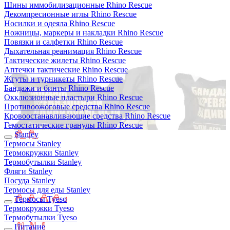
Шины иммобилизационные Rhino Rescue
Декомпресионные иглы Rhino Rescue
Носилки и одеяла Rhino Rescue
Ножницы, маркеры и накладки Rhino Rescue
Повязки и салфетки Rhino Rescue
Дыхательная реанимация Rhino Rescue
Тактические жилеты Rhino Rescue
Аптечки тактические Rhino Rescue
Жгуты и турникеты Rhino Rescue
Бандажи и бинты Rhino Rescue
Окклюзионные пластыри Rhino Rescue
Противоожоговые средства Rhino Rescue
Кровоостанавливающие средства Rhino Rescue
Гемостатические гранулы Rhino Rescue
Stanley
Термосы Stanley
Термокружки Stanley
Термобутылки Stanley
Фляги Stanley
Посуда Stanley
Термосы для еды Stanley
Термосы Tyeso
Термокружки Tyeso
Термобутылки Tyeso
Питание