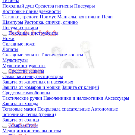
Гигиена
Походный душ
Средства гигиены
Писсуары
Костровые принадлежности
Таганки, треноги
Примус
Мангалы, коптильни
Печи
Шампуры
Растопка, спички, огниво
Посуда из титана
Походные инструменты
Ножи
Складные ножи
Лопаты
Складные лопаты
Тактические лопаты
Мультитулы
Мультиинструменты
Средства защиты
Самоспасатели, респираторы
Защита от животных и насекомых
Защита от комаров и мошки
Защита от клещей
Средства самообороны
Тактические ручки
Наколенники и налокотники
Аксессуары
Защита от холода
Тепловые маски
Покрывала спасательные
Автономные
источники тепла (грелки)
Защита от солнца
Товары оптом
Медицинские товары оптом