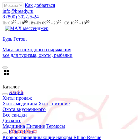
Как добраться
info@bready.ru
8 (800) 302-25-24
00
00
00
00
00
00
Пн 09
- 18
| Вт-Пт 09
- 20
| Сб 10
- 18
Будь Готов
.
Магазин походного снаряжения
все для туризма, охоты, рыбалки
Каталог
Акции
Хиты продаж
Хиты медицина
Хиты питание
Охота вкусненького
Все скидки
Дисконт
Медицина
Питание
Термосы
Rhino Rescue
Кровоостанавливающие наборы Rhino Rescue