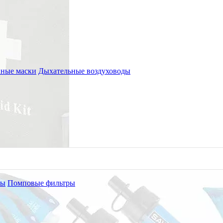
ные маски
Дыхательные воздуховоды
мости дыхательных путей
Предзаказ
ры
Помповые фильтры