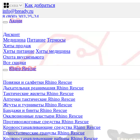
Как добраться
info@bready.ru
8 (800) 302-25-24
Акции
00
00
00
00
00
00
Пн 09
- 18
| Вт-Пт 09
- 20
| Сб 10
- 18
Дисконт
Медицина
Питание
Термосы
Будь Готов
.
Хиты продаж
Хиты питание
Хиты медицина
Магазин походного снаряжения
все для туризма, охоты, рыбалки
Охота вкусненького
Все скидки
Rhino Rescue
Каталог
0 руб.
Повязки и салфетки Rhino Rescue
0
Дыхательная реанимация Rhino Rescue
Тактические жилеты Rhino Rescue
Аптечки тактические Rhino Rescue
Жгуты и турникеты Rhino Rescue
Бандажи и бинты Rhino Rescue
Окклюзионные пластыри Rhino Rescue
0
Противоожоговые средства Rhino Rescue
Кровоостанавливающие средства Rhino Rescue
Тактическая медицина
Гемостатические гранулы Rhino Rescue
Еда в дорогу
Кровоостанавливающие наборы Rhino Rescue