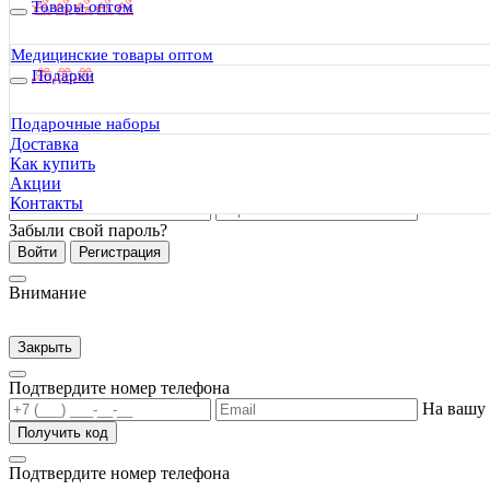
Товары оптом
Медицинские товары оптом
Регистрация
Подарки
*
Я соглашаюсь с политикой
в отношении персональных дан
Подарочные наборы
Доставка
Регистрация
Как купить
Акции
Вход
Контакты
Забыли свой пароль?
Войти
Регистрация
Внимание
Закрыть
Подтвердите номер телефона
На вашу
Получить код
Подтвердите номер телефона