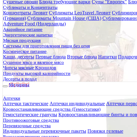
Сушеные овощи
Блюда требующие варки
Супы "Европек"
Блю
Главная
Сублиматы и Концентраты
Каталог брендов
Концентраты Леовит
Сублиматы LeoTravel Леовит
Сублимиров
Ирландия
(Германия)
Сублиматы Mountain House (США)
Сублимированн
Adventure Food (Нидерланды)
Ирландия
Аварийное питание
Энергетические напитки
Мясная продукция
Системы для приготовления пищи без огня
Космическое питание
Каши, десерты
Первые блюда
Вторые блюда
Напитки
Подароч
Сушеное мясо и вяленое мясо
Чипсы мясные Кронидов
Продукты высокой калорийности
Сортировать:
Десерты в поход
Фильтры
Медицина
Аптечки
Сортировка
Аптечки тактические
Аптечки индивидуальные
Аптечки перв
Кровоостанавливающие средства (Гемостатики)
сначала дешёвые
Гемостатические гранулы
Кровоостанавливающие бинты и пов
сначала дорогие
Противоожоговые средства
Перевязочные средства
сначала популярные
Индивидуальные перевязочные пакеты
Повязки гелевые
Ранозаживляющие средства