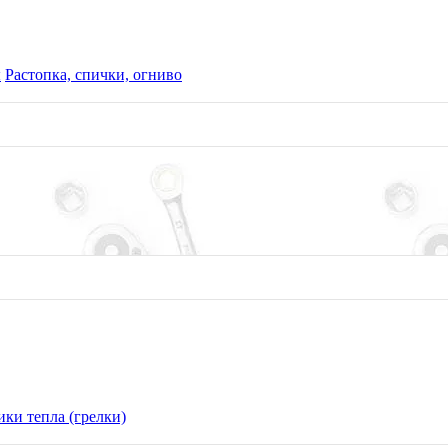
ы
Растопка, спички, огниво
разрешены к публикации только с активной ссылкой на сайт
аряжение, все для туризма, охоты и рыбалки.
ки тепла (грелки)