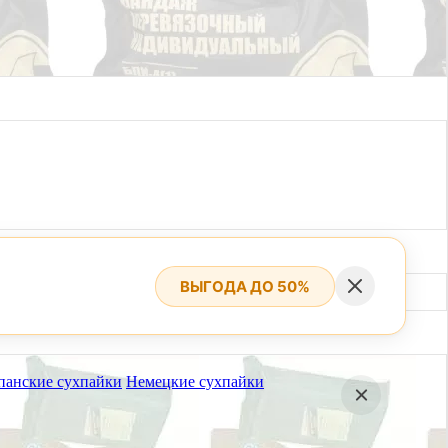
ВЫГОДА ДО 50%
панские сухпайки
Немецкие сухпайки
вгуста.