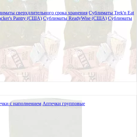
иматы сверхдлительного срока хранения
Сублиматы Trek'n Eat
cker's Pantry (США)
Сублиматы ReadyWise (США)
Сублиматы
чки с наполнением
Аптечки групповые