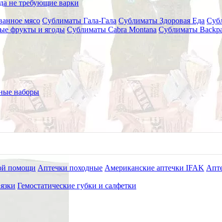
да не требующие варки
анное мясо
Сублиматы Гала-Гала
Сублиматы Здоровая Еда
Субл
ые фрукты и ягоды
Сублиматы Cabra Montana
Сублиматы Backpa
ные наборы
ой помощи
Аптечки походные
Американские аптечки IFAK
Апте
язки
Гемостатические губки и салфетки