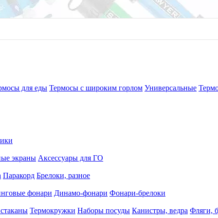
рмосы для еды
Термосы с широким горлом
Универсальные
Терм
рики
ные экраны
Аксессуары для ГО
а
Паракорд
Брелоки, разное
нговые фонари
Динамо-фонари
Фонари-брелоки
 стаканы
Термокружки
Наборы посуды
Канистры, ведра
Фляги, 