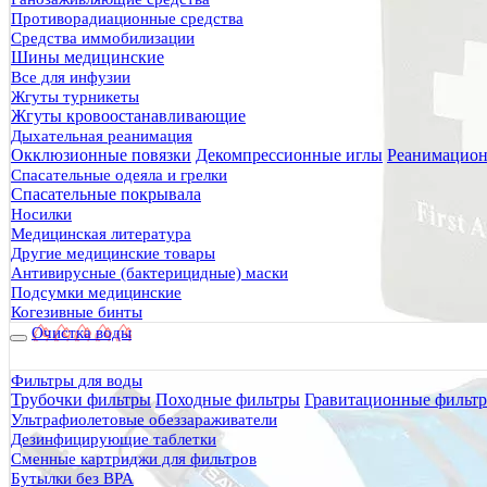
Противорадиационные средства
Средства иммобилизации
Шины медицинские
Все для инфузии
Жгуты турникеты
Жгуты кровоостанавливающие
Дыхательная реанимация
Окклюзионные повязки
Декомпрессионные иглы
Реанимацион
Спасательные одеяла и грелки
Спасательные покрывала
Носилки
Медицинская литература
Другие медицинские товары
Назофарингеальный воздуховод Robertazzi (оригинал)
Антивирусные (бактерицидные) маски
Вводится через носовые отверстия для обеспечения проходи
Подсумки медицинские
1020 руб.
Когезивные бинты
Очистка воды
Фильтры для воды
Трубочки фильтры
Походные фильтры
Гравитационные фильт
1
Ультрафиолетовые обеззараживатели
Дезинфицирующие таблетки
Фильтр категорий
Сменные картриджи для фильтров
Дыхательные воздуховоды (1)
Бутылки без BPA
Хотите получать выгодные