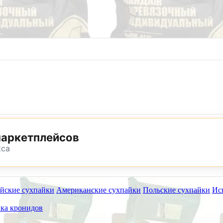
8 (800) 302-25-24
8 (495) 782-73-32
маркетплейсов
кса
йские сухпайки
Американские сухпайки
Польские сухпайки
Ис
ет работать на самовывоз в субботу 25 июля, 8 и 15 а
ка кронидов