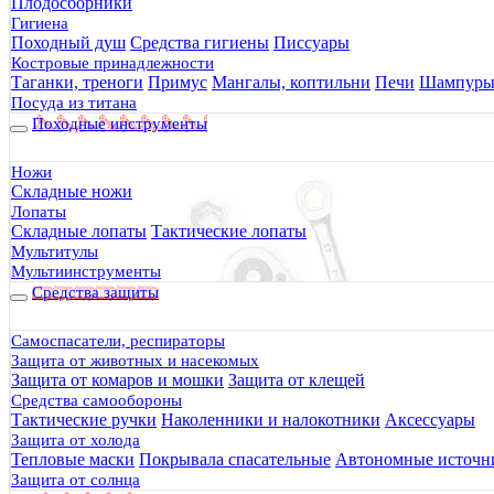
Плодосборники
Мы в социальных сетях
Гигиена
Походный душ
Средства гигиены
Писсуары
Костровые принадлежности
Таганки, треноги
Примус
Мангалы, коптильни
Печи
Шампур
Посуда из титана
Походные инструменты
Ножи
8 (800) 302-25-24
Складные ножи
00
00
ПН 09
- 18
(МСК)
Лопаты
Складные лопаты
Тактические лопаты
00
00
ВТ-ПТ 09
- 20
(МСК)
Мультитулы
00
00
СБ 10
- 18
(МСК)
Мультиинструменты
Средства защиты
ВС - выходной
г. Москва, 4-й Сыромятнический переулок, 3/5с5
info@bready.ru
Самоспасатели, респираторы
Защита от животных и насекомых
Все материалы на сайте являются собственностью владельца и 
Защита от комаров и мошки
Защита от клещей
Средства самообороны
Тактические ручки
Наколенники и налокотники
Аксессуары
© Будь готов, 2011 - 2026. Товары для выживания, походное сн
Защита от холода
Тепловые маски
Покрывала спасательные
Автономные источни
© Будь готов,
2011 - 2026.
Защита от солнца
Политика конфиденциальности