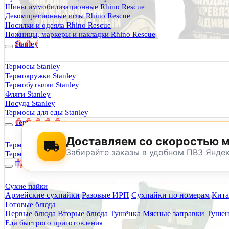
Термосы Stanley
Шины иммобилизационные Rhino Rescue
Фильтры для воды
Декомпресионные иглы Rhino Rescue
Оплата и доставка
Носилки и одеяла Rhino Rescue
Гарантия и возврат
Ножницы, маркеры и накладки Rhino Rescue
Оптовикам
Stanley
Контакты
Термосы Stanley
Термокружки Stanley
Будь Готов
.
Термобутылки Stanley
Фляги Stanley
0
Посуда Stanley
Термосы для еды Stanley
Термосы Tyeso
Доставляем со скоростью 
Термокружки Tyeso
Забирайте заказы в удобном ПВЗ Янде
Термобутылки Tyeso
Питание
Сухие пайки
Армейские сухпайки
Разовые ИРП
Сухпайки по номерам
Кита
По техническим причинам магазин не буд
Готовые блюда
Заранее корректируйте дату и время посещения магазина.
Первые блюда
Вторые блюда
Тушёнка
Мясные заправки
Тушен
Еда быстрого приготовления