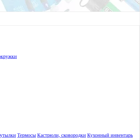
окружки
бутылки
Термосы
Кастрюли, сковородки
Кухонный инвентарь