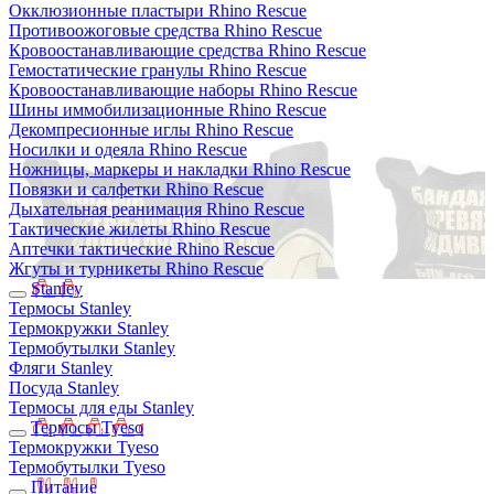
Окклюзионные пластыри Rhino Rescue
Противоожоговые средства Rhino Rescue
Кровоостанавливающие средства Rhino Rescue
Гемостатические гранулы Rhino Rescue
Кровоостанавливающие наборы Rhino Rescue
Шины иммобилизационные Rhino Rescue
Декомпресионные иглы Rhino Rescue
Носилки и одеяла Rhino Rescue
Ножницы, маркеры и накладки Rhino Rescue
Повязки и салфетки Rhino Rescue
Дыхательная реанимация Rhino Rescue
Тактические жилеты Rhino Rescue
Аптечки тактические Rhino Rescue
Жгуты и турникеты Rhino Rescue
Stanley
Термосы Stanley
Термокружки Stanley
Термобутылки Stanley
Фляги Stanley
Посуда Stanley
Термосы для еды Stanley
Термосы Tyeso
Термокружки Tyeso
Термобутылки Tyeso
Питание