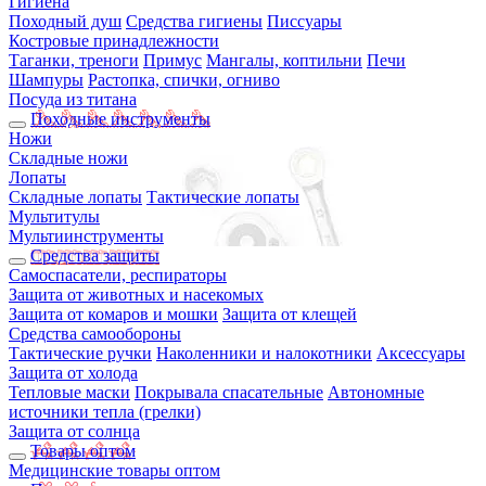
Гигиена
Походный душ
Средства гигиены
Писсуары
Костровые принадлежности
Таганки, треноги
Примус
Мангалы, коптильни
Печи
Шампуры
Растопка, спички, огниво
Посуда из титана
Походные инструменты
Ножи
Складные ножи
Лопаты
Складные лопаты
Тактические лопаты
Мультитулы
Мультиинструменты
Средства защиты
Самоспасатели, респираторы
Защита от животных и насекомых
Защита от комаров и мошки
Защита от клещей
Средства самообороны
Тактические ручки
Наколенники и налокотники
Аксессуары
Защита от холода
Тепловые маски
Покрывала спасательные
Автономные
источники тепла (грелки)
Защита от солнца
Товары оптом
Медицинские товары оптом