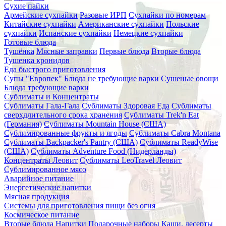
Сухие пайки
Армейские сухпайки
Разовые ИРП
Сухпайки по номерам
Китайские сухпайки
Американские сухпайки
Польские
сухпайки
Испанские сухпайки
Немецкие сухпайки
Готовые блюда
Тушёнка
Мясные заправки
Первые блюда
Вторые блюда
Тушенка кронидов
Еда быстрого приготовления
Супы "Европек"
Блюда не требующие варки
Сушеные овощи
Блюда требующие варки
Сублиматы и Концентраты
Сублиматы Гала-Гала
Сублиматы Здоровая Еда
Сублиматы
сверхдлительного срока хранения
Сублиматы Trek'n Eat
(Германия)
Сублиматы Mountain House (США)
Сублимированные фрукты и ягоды
Сублиматы Cabra Montana
Сублиматы Backpacker's Pantry (США)
Сублиматы ReadyWise
(США)
Сублиматы Adventure Food (Нидерланды)
Концентраты Леовит
Сублиматы LeoTravel Леовит
Сублимированное мясо
Аварийное питание
Энергетические напитки
Мясная продукция
Системы для приготовления пищи без огня
Космическое питание
Вторые блюда
Напитки
Подарочные наборы
Каши, десерты