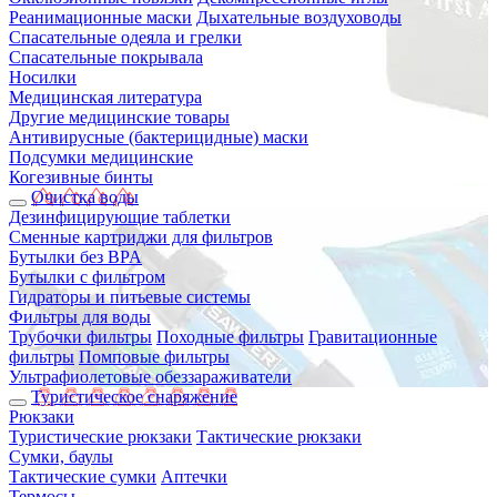
Реанимационные маски
Дыхательные воздуховоды
Спасательные одеяла и грелки
Спасательные покрывала
Носилки
Медицинская литература
Другие медицинские товары
Антивирусные (бактерицидные) маски
Подсумки медицинские
Когезивные бинты
Очистка воды
Дезинфицирующие таблетки
Сменные картриджи для фильтров
Бутылки без BPA
Бутылки с фильтром
Гидраторы и питьевые системы
Фильтры для воды
Трубочки фильтры
Походные фильтры
Гравитационные
фильтры
Помповые фильтры
Ультрафиолетовые обеззараживатели
Туристическое снаряжение
Рюкзаки
Туристические рюкзаки
Тактические рюкзаки
Сумки, баулы
Тактические сумки
Аптечки
Термосы