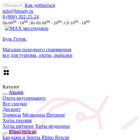
Как добраться
info@bready.ru
8 (800) 302-25-24
00
00
00
00
00
00
Пн 09
- 18
| Вт-Пт 09
- 20
| Сб 10
- 18
Будь Готов
.
Магазин походного снаряжения
все для туризма, охоты, рыбалки
Каталог
Акции
Охота вкусненького
Все скидки
Дисконт
Термосы
Медицина
Питание
Хиты продаж
Хиты питание
Хиты медицина
Rhino Rescue
Бандажи и бинты Rhino Rescue