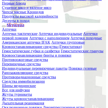
Первые блюда
Сушеное мясо и вяленое мясо
Чипсы мясные Кронидов
Продукты высокой калорийности
Десерты в поход
Медицина
Аптечки
Аптечки тактические
Аптечки индивидуальные
Аптечки
первой помощи
Аптечки с наполнением
Аптечки походные
Американские аптечки IFAK
Аптечки групповые
Кровоостанавливающие средства (Гемостатики)
Гемостатические губки и салфетки
Гемостатические гранулы
Кровоостанавливающие бинты и повязки
Противоожоговые средства
Перевязочные средства
Индивидуальные перевязочные пакеты
Повязки гелевые
Ранозаживляющие средства
Противорадиационные средства
Средства иммобилизации
Шины медицинские
Все для инфузии
Жгуты турникеты
Жгуты кровоостанавливающие
Дыхательная реанимация
Окклюзионные повязки
Декомпрессионные иглы