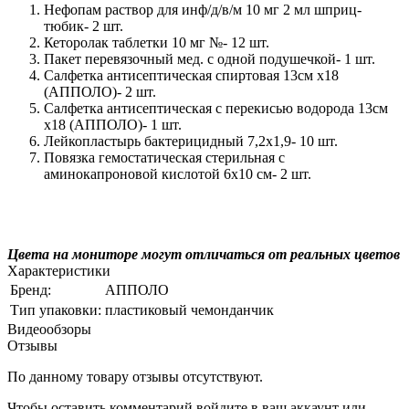
Нефопам раствор для инф/д/в/м 10 мг 2 мл шприц-
тюбик- 2 шт.
Кеторолак таблетки 10 мг №- 12 шт.
Пакет перевязочный мед. с одной подушечкой- 1 шт.
Салфетка антисептическая спиртовая 13см x18
(АППОЛО)- 2 шт.
Салфетка антисептическая с перекисью водорода 13см
x18 (АППОЛО)- 1 шт.
Лейкопластырь бактерицидный 7,2x1,9- 10 шт.
Повязка гемостатическая стерильная с
аминокапроновой кислотой 6x10 см- 2 шт.
Цвета на мониторе могут отличаться от реальных цветов
Характеристики
Бренд:
АППОЛО
Тип упаковки:
пластиковый чемонданчик
Видеообзоры
Отзывы
По данному товару отзывы отсутствуют.
Чтобы оставить комментарий
войдите
в ваш аккаунт или