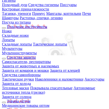
Гигиена
Походный душ
Средства гигиены
Писсуары
Костровые принадлежности
Таганки, треноги
Примус
Мангалы, коптильни
Печи
Шампуры
Растопка, спички, огниво
Посуда из титана
Походные инструменты
Ножи
Складные ножи
Лопаты
Складные лопаты
Тактические лопаты
Мультитулы
Мультиинструменты
Средства защиты
Самоспасатели, респираторы
Защита от животных и насекомых
Защита от комаров и мошки
Защита от клещей
Средства самообороны
Тактические ручки
Наколенники и налокотники
Аксессуары
Защита от холода
Тепловые маски
Покрывала спасательные
Автономные
источники тепла (грелки)
Защита от солнца
Товары оптом
Медицинские товары оптом