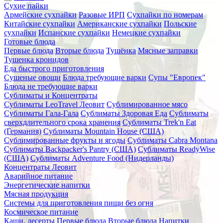
Сухие пайки
Армейские сухпайки
Разовые ИРП
Сухпайки по номерам
Китайские сухпайки
Американские сухпайки
Польские
сухпайки
Испанские сухпайки
Немецкие сухпайки
Готовые блюда
Первые блюда
Вторые блюда
Тушёнка
Мясные заправки
Тушенка кронидов
Еда быстрого приготовления
Сушеные овощи
Блюда требующие варки
Супы "Европек"
Блюда не требующие варки
Сублиматы и Концентраты
Сублиматы LeoTravel Леовит
Сублимированное мясо
Сублиматы Гала-Гала
Сублиматы Здоровая Еда
Сублиматы
сверхдлительного срока хранения
Сублиматы Trek'n Eat
(Германия)
Сублиматы Mountain House (США)
Сублимированные фрукты и ягоды
Сублиматы Cabra Montana
Сублиматы Backpacker's Pantry (США)
Сублиматы ReadyWise
(США)
Сублиматы Adventure Food (Нидерланды)
Концентраты Леовит
Аварийное питание
Энергетические напитки
Мясная продукция
Системы для приготовления пищи без огня
Космическое питание
Каши, десерты
Первые блюда
Вторые блюда
Напитки