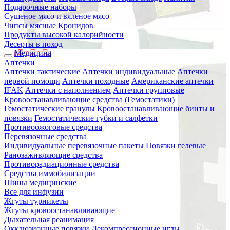
Подарочные наборы
Сушеное мясо и вяленое мясо
Чипсы мясные Кронидов
Продукты высокой калорийности
Десерты в поход
Медицина
Аптечки
Аптечки тактические
Аптечки индивидуальные
Аптечки
первой помощи
Аптечки походные
Американские аптечки
IFAK
Аптечки с наполнением
Аптечки групповые
Кровоостанавливающие средства (Гемостатики)
Гемостатические гранулы
Кровоостанавливающие бинты и
повязки
Гемостатические губки и салфетки
Противоожоговые средства
Перевязочные средства
Индивидуальные перевязочные пакеты
Повязки гелевые
Ранозаживляющие средства
Противорадиационные средства
Средства иммобилизации
Шины медицинские
Все для инфузии
Жгуты турникеты
Жгуты кровоостанавливающие
Дыхательная реанимация
Окклюзионные повязки
Декомпрессионные иглы