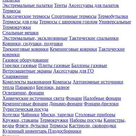
Экстремальные палатки
Тенты
Аксессуары для палаток
Термосы
Классические термосы
Спортивные термосы
Термобутылки
Термосы для еды
Термосы с широким горлом
Универсальные
Термокружки
Спальные мешки
Экстремальные, эксклюзивные
Тактические спальники
Коврики, сидушки, подушки
Трекинговые коврики
Кемпинговые коврики
Тактические
коврики
Газовое оборудование
Горелки газовые
Плиты газовые
Баллоны газовые
Ветрозащитные экраны
Аксессуары для ГО
Снаряжение
Комплекты выживания
Компасы
Автономные источники
тепла
Паракорд
Брелоки, разное
Освещение, фонари
Химические источники света
Фонари
Налобные фонари
Кемпинговые фонари
Динамо-фонари
Фонари-брелоки
Туристическая посуда
Котелки
Чайники
Миски, тарелки
Столовые приборы
Кружки, стаканы
Термокружки
Наборы посуды
Канистры,
ведра
Фляги, бутылки
Термосы
Кастрюли, сковородки
Кухонный инвентарь
Плодосборники