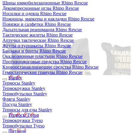
Шины иммобилизационные Rhino Rescue
Декомпресионные иглы Rhino Rescue
Носилки и одеяла Rhino Rescue
Ножницы, маркеры и накладки Rhino Rescue
Повязки и салфетки Rhino Rescue
Дыхательная реанимация Rhino Rescue
Тактические жилеты Rhino Rescue
Аптечки тактические Rhino Rescue
Жгуты и турникеты Rhino Rescue
Бандажи и бинты Rhino Rescue
Окклюзионные пластыри Rhino Rescue
Противоожоговые средства Rhino Rescue
Кровоостанавливающие средства Rhino Rescue
Гемостатические гранулы Rhino Rescue
Stanley
Термосы Stanley
Термокружки Stanley
Термобутылки Stanley
Фляги Stanley
Посуда Stanley
Термосы для еды Stanley
Термосы Tyeso
Термокружки Tyeso
Термобутылки Tyeso
Питание