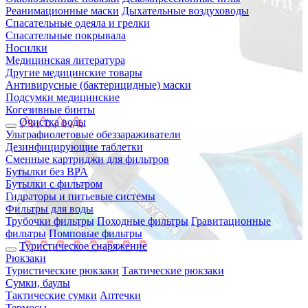
Реанимационные маски
Дыхательные воздуховоды
Спасательные одеяла и грелки
Спасательные покрывала
Носилки
Медицинская литература
Другие медицинские товары
Антивирусные (бактерицидные) маски
Подсумки медицинские
Когезивные бинты
Очистка воды
Ультрафиолетовые обеззараживатели
Дезинфицирующие таблетки
Сменные картриджи для фильтров
Бутылки без BPA
Бутылки с фильтром
Гидраторы и питьевые системы
Фильтры для воды
Трубочки фильтры
Походные фильтры
Гравитационные
фильтры
Помповые фильтры
Туристическое снаряжение
Рюкзаки
Туристические рюкзаки
Тактические рюкзаки
Сумки, баулы
Тактические сумки
Аптечки
Термосы