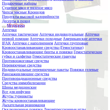
Подарочные наборы
Сушеное мясо и вяленое мясо
Чипсы мясные Кронидов
Продукты высокой калорийности
Десерты в поход
Медицина
Аптечки
Аптечки тактические
Аптечки индивидуальные
Аптечки
первой помощи
Аптечки походные
Американские аптечки
IFAK
Аптечки с наполнением
Аптечки групповые
Кровоостанавливающие средства (Гемостатики)
Кровоостанавливающие бинты и повязки
Гемостатические
губки и салфетки
Гемостатические гранулы
Противоожоговые средства
Перевязочные средства
Индивидуальные перевязочные пакеты
Повязки гелевые
Ранозаживляющие средства
Противорадиационные средства
Средства иммобилизации
Шины медицинские
Все для инфузии
Жгуты турникеты
Жгуты кровоостанавливающие
Дыхательная реанимация
Окклюзионные повязки
Декомпрессионные иглы