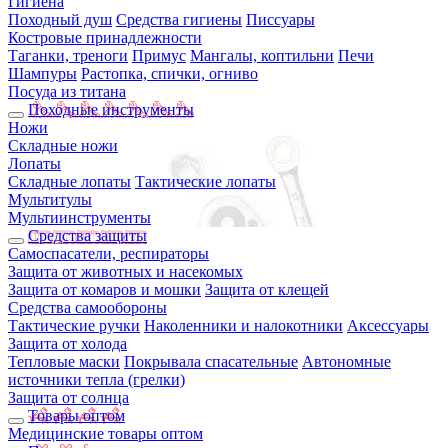
Гигиена
Походный душ
Средства гигиены
Писсуары
Костровые принадлежности
Таганки, треноги
Примус
Мангалы, коптильни
Печи
Шампуры
Растопка, спички, огниво
Посуда из титана
Походные инструменты
Ножи
Складные ножи
Лопаты
Складные лопаты
Тактические лопаты
Мультитулы
Мультиинструменты
Средства защиты
Самоспасатели, респираторы
Защита от животных и насекомых
Защита от комаров и мошки
Защита от клещей
Средства самообороны
Тактические ручки
Наколенники и налокотники
Аксессуары
Защита от холода
Тепловые маски
Покрывала спасательные
Автономные
источники тепла (грелки)
Защита от солнца
Товары оптом
Медицинские товары оптом