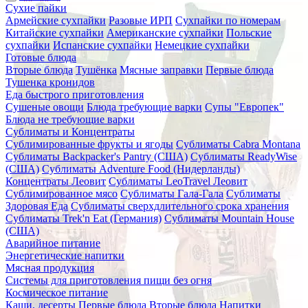
Сухие пайки
Армейские сухпайки
Разовые ИРП
Сухпайки по номерам
Китайские сухпайки
Американские сухпайки
Польские
сухпайки
Испанские сухпайки
Немецкие сухпайки
Готовые блюда
Вторые блюда
Тушёнка
Мясные заправки
Первые блюда
Тушенка кронидов
Еда быстрого приготовления
Сушеные овощи
Блюда требующие варки
Супы "Европек"
Блюда не требующие варки
Сублиматы и Концентраты
Сублимированные фрукты и ягоды
Сублиматы Cabra Montana
Сублиматы Backpacker's Pantry (США)
Сублиматы ReadyWise
(США)
Сублиматы Adventure Food (Нидерланды)
Концентраты Леовит
Сублиматы LeoTravel Леовит
Сублимированное мясо
Сублиматы Гала-Гала
Сублиматы
Здоровая Еда
Сублиматы сверхдлительного срока хранения
Сублиматы Trek'n Eat (Германия)
Сублиматы Mountain House
(США)
Аварийное питание
Энергетические напитки
Мясная продукция
Системы для приготовления пищи без огня
Космическое питание
Каши, десерты
Первые блюда
Вторые блюда
Напитки