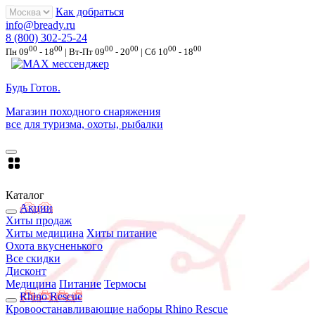
Как добраться
info@bready.ru
8 (800) 302-25-24
00
00
00
00
00
00
Пн 09
- 18
| Вт-Пт 09
- 20
| Сб 10
- 18
Будь Готов
.
Магазин походного снаряжения
все для туризма, охоты, рыбалки
Каталог
Акции
Хиты продаж
Хиты медицина
Хиты питание
Охота вкусненького
Все скидки
Дисконт
Медицина
Питание
Термосы
Rhino Rescue
Кровоостанавливающие наборы Rhino Rescue