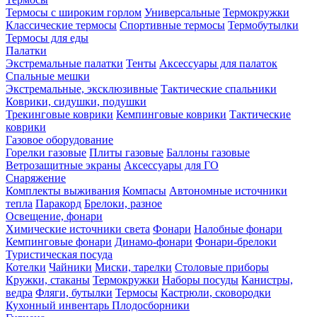
Термосы с широким горлом
Универсальные
Термокружки
Классические термосы
Спортивные термосы
Термобутылки
Термосы для еды
Палатки
Экстремальные палатки
Тенты
Аксессуары для палаток
Спальные мешки
Экстремальные, эксклюзивные
Тактические спальники
Коврики, сидушки, подушки
Трекинговые коврики
Кемпинговые коврики
Тактические
коврики
Газовое оборудование
Горелки газовые
Плиты газовые
Баллоны газовые
Ветрозащитные экраны
Аксессуары для ГО
Снаряжение
Комплекты выживания
Компасы
Автономные источники
тепла
Паракорд
Брелоки, разное
Освещение, фонари
Химические источники света
Фонари
Налобные фонари
Кемпинговые фонари
Динамо-фонари
Фонари-брелоки
Туристическая посуда
Котелки
Чайники
Миски, тарелки
Столовые приборы
Кружки, стаканы
Термокружки
Наборы посуды
Канистры,
ведра
Фляги, бутылки
Термосы
Кастрюли, сковородки
Кухонный инвентарь
Плодосборники