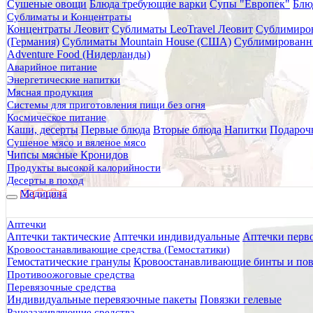
Сушеные овощи
Блюда требующие варки
Супы "Европек"
Блю
Главная
Сублиматы и Концентраты
Каталог товаров
Концентраты Леовит
Сублиматы LeoTravel Леовит
Сублимиров
Туристическое снаряжение
(Германия)
Сублиматы Mountain House (США)
Сублимированн
Снаряжение
Adventure Food (Нидерланды)
Автономные источники тепла
Аварийное питание
Автономный источник тепла грелка для перевозки животн
Энергетические напитки
Мясная продукция
Автономный источник тепла г
Системы для приготовления пищи без огня
Космическое питание
часа)
Каши, десерты
Первые блюда
Вторые блюда
Напитки
Подароч
Сушеное мясо и вяленое мясо
Чипсы мясные Кронидов
Продукты высокой калорийности
Десерты в поход
Медицина
Аптечки
Аптечки тактические
Аптечки индивидуальные
Аптечки перв
Кровоостанавливающие средства (Гемостатики)
Гемостатические гранулы
Кровоостанавливающие бинты и пов
Противоожоговые средства
Перевязочные средства
Индивидуальные перевязочные пакеты
Повязки гелевые
Ранозаживляющие средства