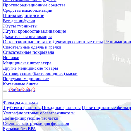
Противорадиационные средства
Средства иммобилизации
Шины медицинские
Все для инфузии
Жгуты турникеты
Жгуты кровоостанавливающие
Дыхательная реанимация
Окклюзионные повязки
Декомпрессионные иглы
Реанимацион
Спасательные одеяла и грелки
Спасательные покрывала
Носилки
Медицинская литература
Другие медицинские товары
Антивирусные (бактерицидные) маски
Подсумки медицинские
Когезивные бинты
Очистка воды
Фильтры для воды
Трубочки фильтры
Походные фильтры
Гравитационные фильт
Ультрафиолетовые обеззараживатели
Дезинфицирующие таблетки
Сменные картриджи для фильтров
Бутылки без BPA