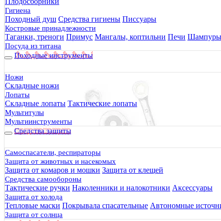
Плодосборники
Гигиена
Походный душ
Средства гигиены
Писсуары
Костровые принадлежности
Таганки, треноги
Примус
Мангалы, коптильни
Печи
Шампур
Посуда из титана
Походные инструменты
Ножи
Складные ножи
Лопаты
Складные лопаты
Тактические лопаты
Мультитулы
Мультиинструменты
Средства защиты
Самоспасатели, респираторы
Защита от животных и насекомых
Защита от комаров и мошки
Защита от клещей
Средства самообороны
Тактические ручки
Наколенники и налокотники
Аксессуары
Защита от холода
Тепловые маски
Покрывала спасательные
Автономные источни
Защита от солнца