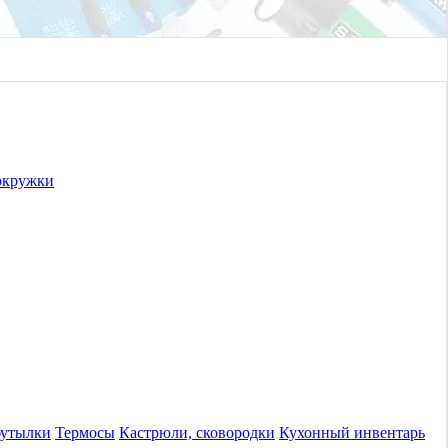
окружки
бутылки
Термосы
Кастрюли, сковородки
Кухонный инвентарь