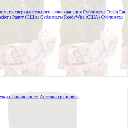
иматы сверхдлительного срока хранения
Сублиматы Trek'n Eat
cker's Pantry (США)
Сублиматы ReadyWise (США)
Сублиматы
 и насекомых Грелтек (72
чки с наполнением
Аптечки групповые