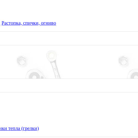
ы
Растопка, спички, огниво
ки тепла (грелки)