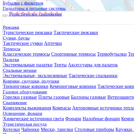
Бутылки с фильтром
Гидраторы и питьевые системы
Туристическое снаряжение
Рюкзаки
Туристические рюкзаки
Тактические рюкзаки
Сумки, баулы
Тактические сумки
Аптечки
Термосы
Классические термосы
Спортивные термосы
Термобутылки
Те
Палатки
Экстремальные палатки
Тенты
Аксессуары для палаток
Спальные мешки
Экстремальные, эксклюзивные
Тактические спальники
Коврики, сидушки, подушки
Трекинговые коврики
Кемпинговые коврики
Тактические ков
Газовое оборудование
Горелки газовые
Плиты газовые
Баллоны газовые
Ветрозащит
Снаряжение
Комплекты выживания
Компасы
Автономные источники тепл
Освещение, фонари
Химические источники света
Фонари
Налобные фонари
Кемпи
Туристическая посуда
Котелки
Чайники
Миски, тарелки
Столовые приборы
Кружки,