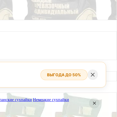
ВЫГОДА ДО 50%
панские сухпайки
Немецкие сухпайки
вгуста.