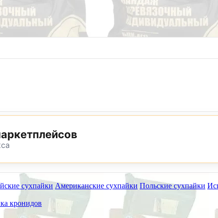
8 (800) 302-25-24
8 (495) 782-73-32
маркетплейсов
кса
йские сухпайки
Американские сухпайки
Польские сухпайки
Ис
ет работать на самовывоз в субботу 25 июля, 8 и 15 а
ка кронидов