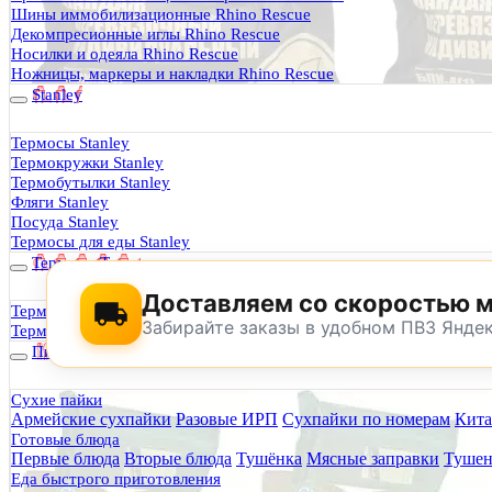
Термосы Stanley
Шины иммобилизационные Rhino Rescue
Фильтры для воды
Декомпресионные иглы Rhino Rescue
Оплата и доставка
Носилки и одеяла Rhino Rescue
Гарантия и возврат
Ножницы, маркеры и накладки Rhino Rescue
Оптовикам
Stanley
Контакты
Термосы Stanley
Термокружки Stanley
Будь Готов
.
Термобутылки Stanley
Фляги Stanley
0
Посуда Stanley
Термосы для еды Stanley
Термосы Tyeso
Доставляем со скоростью 
Термокружки Tyeso
Забирайте заказы в удобном ПВЗ Янде
Термобутылки Tyeso
Питание
Сухие пайки
Армейские сухпайки
Разовые ИРП
Сухпайки по номерам
Кита
По техническим причинам магазин не буд
Готовые блюда
Заранее корректируйте дату и время посещения магазина.
Первые блюда
Вторые блюда
Тушёнка
Мясные заправки
Тушен
Еда быстрого приготовления