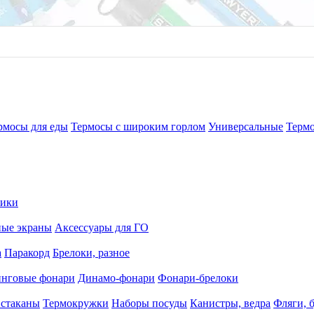
рмосы для еды
Термосы с широким горлом
Универсальные
Терм
рики
ные экраны
Аксессуары для ГО
а
Паракорд
Брелоки, разное
нговые фонари
Динамо-фонари
Фонари-брелоки
 стаканы
Термокружки
Наборы посуды
Канистры, ведра
Фляги, 