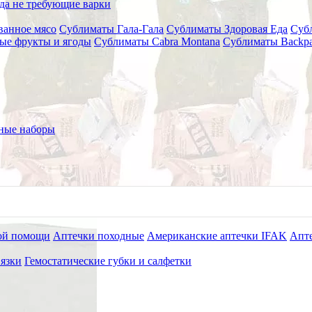
да не требующие варки
анное мясо
Сублиматы Гала-Гала
Сублиматы Здоровая Еда
Субл
ые фрукты и ягоды
Сублиматы Cabra Montana
Сублиматы Backpa
ых и насекомых Грелтек (72 часа)
релка для перевозки животных
ные наборы
ой помощи
Аптечки походные
Американские аптечки IFAK
Апте
язки
Гемостатические губки и салфетки