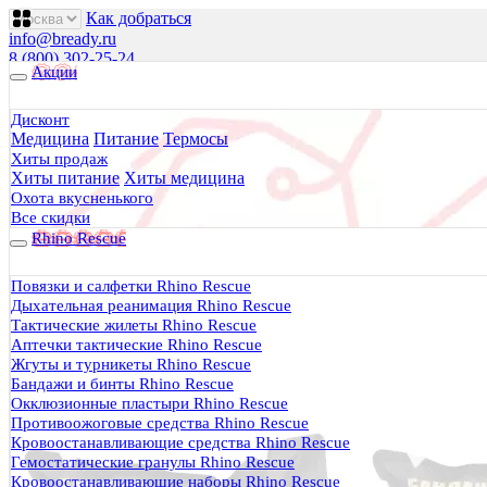
Как добраться
info@bready.ru
8 (800) 302-25-24
Акции
00
00
00
00
00
00
Пн 09
- 18
| Вт-Пт 09
- 20
| Сб 10
- 18
Дисконт
Медицина
Питание
Термосы
Будь Готов
.
Хиты продаж
Хиты питание
Хиты медицина
Магазин походного снаряжения
все для туризма, охоты, рыбалки
Охота вкусненького
Все скидки
Rhino Rescue
Каталог
0 руб.
Повязки и салфетки Rhino Rescue
0
Дыхательная реанимация Rhino Rescue
Тактические жилеты Rhino Rescue
Аптечки тактические Rhino Rescue
Жгуты и турникеты Rhino Rescue
Бандажи и бинты Rhino Rescue
Окклюзионные пластыри Rhino Rescue
0
Противоожоговые средства Rhino Rescue
Кровоостанавливающие средства Rhino Rescue
Тактическая медицина
Гемостатические гранулы Rhino Rescue
Еда в дорогу
Кровоостанавливающие наборы Rhino Rescue