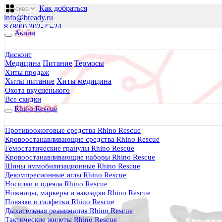
Как добраться
info@bready.ru
8 (800) 302-25-24
Акции
00
00
00
00
00
00
Пн 09
- 18
| Вт-Пт 09
- 20
| Сб 10
- 18
Дисконт
Медицина
Питание
Термосы
Будь Готов
.
Хиты продаж
Хиты питание
Хиты медицина
Магазин походного снаряжения
все для туризма, охоты, рыбалки
Охота вкусненького
Все скидки
Rhino Rescue
Каталог
0 руб.
Противоожоговые средства Rhino Rescue
0
Кровоостанавливающие средства Rhino Rescue
Гемостатические гранулы Rhino Rescue
Кровоостанавливающие наборы Rhino Rescue
Шины иммобилизационные Rhino Rescue
Декомпресионные иглы Rhino Rescue
Носилки и одеяла Rhino Rescue
0
Ножницы, маркеры и накладки Rhino Rescue
Повязки и салфетки Rhino Rescue
Тактическая медицина
Дыхательная реанимация Rhino Rescue
Еда в дорогу
Тактические жилеты Rhino Rescue