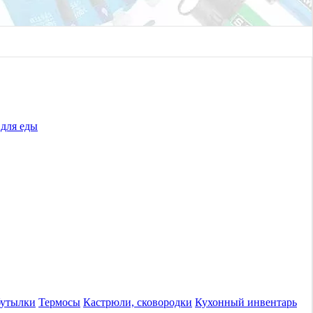
для еды
бутылки
Термосы
Кастрюли, сковородки
Кухонный инвентарь