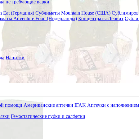
да не требующие варки
n Eat (Германия)
Сублиматы Mountain House (США)
Сублимиров
маты Adventure Food (Нидерланды)
Концентраты Леовит
Субли
еплоид (3 часа)
да
Напитки
ой помощи
Американские аптечки IFAK
Аптечки с наполнением
язки
Гемостатические губки и салфетки