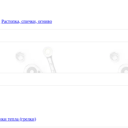
ы
Растопка, спички, огниво
ки тепла (грелки)