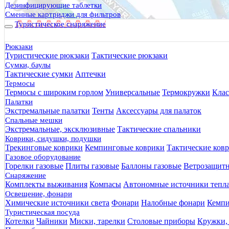
Дезинфицирующие таблетки
Сменные картриджи для фильтров
Туристическое снаряжение
Рюкзаки
Туристические рюкзаки
Тактические рюкзаки
Сумки, баулы
Тактические сумки
Аптечки
Термосы
Термосы с широким горлом
Универсальные
Термокружки
Клас
Палатки
Экстремальные палатки
Тенты
Аксессуары для палаток
Спальные мешки
Экстремальные, эксклюзивные
Тактические спальники
Коврики, сидушки, подушки
Трекинговые коврики
Кемпинговые коврики
Тактические ков
Газовое оборудование
Горелки газовые
Плиты газовые
Баллоны газовые
Ветрозащит
Снаряжение
Комплекты выживания
Компасы
Автономные источники тепл
Освещение, фонари
Химические источники света
Фонари
Налобные фонари
Кемпи
Туристическая посуда
Котелки
Чайники
Миски, тарелки
Столовые приборы
Кружки,