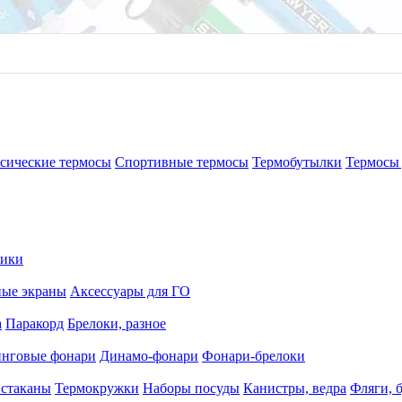
сические термосы
Спортивные термосы
Термобутылки
Термосы 
рики
ные экраны
Аксессуары для ГО
а
Паракорд
Брелоки, разное
нговые фонари
Динамо-фонари
Фонари-брелоки
 стаканы
Термокружки
Наборы посуды
Канистры, ведра
Фляги, 