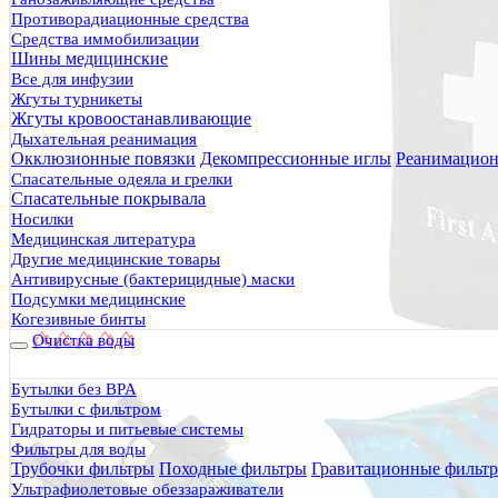
Противорадиационные средства
Средства иммобилизации
Шины медицинские
Все для инфузии
Жгуты турникеты
Жгуты кровоостанавливающие
Дыхательная реанимация
Окклюзионные повязки
Декомпрессионные иглы
Реанимацион
Спасательные одеяла и грелки
Спасательные покрывала
Носилки
Медицинская литература
Другие медицинские товары
Антивирусные (бактерицидные) маски
Подсумки медицинские
Когезивные бинты
Очистка воды
Бутылки без BPA
Бутылки с фильтром
Гидраторы и питьевые системы
Фильтры для воды
Трубочки фильтры
Походные фильтры
Гравитационные фильт
Ультрафиолетовые обеззараживатели