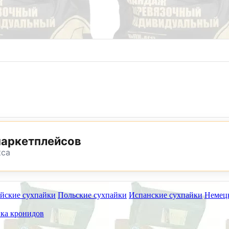
8 (800) 302-25-24
8 (495) 782-73-32
маркетплейсов
кса
йские сухпайки
Польские сухпайки
Испанские сухпайки
Немец
ет работать на самовывоз в субботу 8 и 15 августа.
ка кронидов