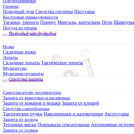
Плодосборники
Гигиена
Походный душ
Средства гигиены
Писсуары
Костровые принадлежности
Таганки, треноги
Примус
Мангалы, коптильни
Печи
Шампур
Посуда из титана
Походные инструменты
Ножи
Складные ножи
Лопаты
Складные лопаты
Тактические лопаты
Мультитулы
Мультиинструменты
Средства защиты
Самоспасатели, респираторы
Защита от животных и насекомых
Защита от комаров и мошки
Защита от клещей
Средства самообороны
Тактические ручки
Наколенники и налокотники
Аксессуары
Защита от холода
Тепловые маски
Покрывала спасательные
Автономные источни
Защита от солнца