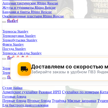
Термосы Stanley
Аптечки тактические Rhino Rescue
Фильтры для воды
Жгуты и турникеты Rhino Rescue
Оплата и доставка
Бандажи и бинты Rhino Rescue
Гарантия и возврат
Окклюзионные пластыри Rhino Rescue
Оптовикам
Stanley
Контакты
Термосы Stanley
Термокружки Stanley
Будь Готов
.
Термобутылки Stanley
Фляги Stanley
0
Посуда Stanley
Термосы для еды Stanley
Термосы Tyeso
Доставляем со скоростью 
Термокружки Tyeso
Забирайте заказы в удобном ПВЗ Янде
Термобутылки Tyeso
Питание
Сухие пайки
Армейские сухпайки
Разовые ИРП
Сухпайки по номерам
Кита
По техническим причинам магазин не буд
Готовые блюда
Заранее корректируйте дату и время посещения магазина.
Первые блюда
Вторые блюда
Тушёнка
Мясные заправки
Тушен
Еда быстрого приготовления