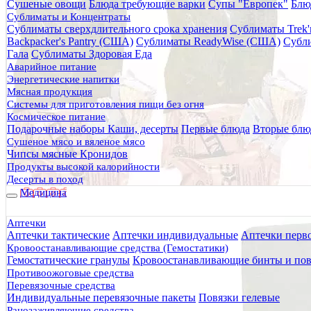
Сушеные овощи
Блюда требующие варки
Супы "Европек"
Блю
Главная
Сублиматы и Концентраты
Каталог товаров
Сублиматы сверхдлительного срока хранения
Сублиматы Trek'
Туристическое снаряжение
Backpacker's Pantry (США)
Сублиматы ReadyWise (США)
Субли
Снаряжение
Гала
Сублиматы Здоровая Еда
Автономные источники тепла
Аварийное питание
Автономный источник тепла Теплоид (3 часа)
Энергетические напитки
Мясная продукция
Автономный источник тепла Т
Системы для приготовления пищи без огня
Космическое питание
Подарочные наборы
Каши, десерты
Первые блюда
Вторые блю
Сушеное мясо и вяленое мясо
Чипсы мясные Кронидов
Продукты высокой калорийности
Десерты в поход
Медицина
Аптечки
Аптечки тактические
Аптечки индивидуальные
Аптечки перв
Кровоостанавливающие средства (Гемостатики)
Гемостатические гранулы
Кровоостанавливающие бинты и пов
Противоожоговые средства
Перевязочные средства
Индивидуальные перевязочные пакеты
Повязки гелевые
Ранозаживляющие средства