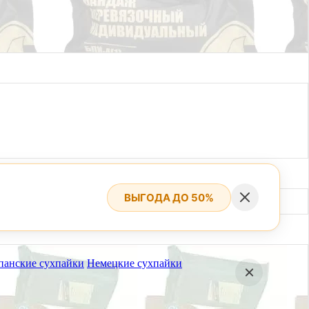
ВЫГОДА ДО 50%
панские сухпайки
Немецкие сухпайки