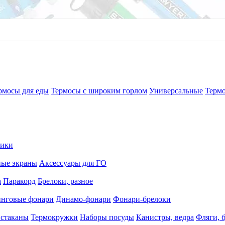
рмосы для еды
Термосы с широким горлом
Универсальные
Терм
рики
ные экраны
Аксессуары для ГО
а
Паракорд
Брелоки, разное
нговые фонари
Динамо-фонари
Фонари-брелоки
 стаканы
Термокружки
Наборы посуды
Канистры, ведра
Фляги, 