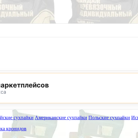
8 (800) 302-25-24
8 (495) 782-73-32
маркетплейсов
кса
йские сухпайки
Американские сухпайки
Польские сухпайки
Ис
ет работать на самовывоз в субботу 8 и 15 августа.
ка кронидов