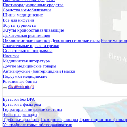
Противорадиационные средства
Средства иммобилизации
Шины медицинские
Все для инфузии
Жгуты турникеты
Жгуты кровоостанавливающие
Дыхательная реанимация
Окклюзионные повязки
Декомпрессионные иглы
Реанимацион
Спасательные одеяла и грелки
Спасательные покрывала
Носилки
Медицинская литература
Другие медицинские товары
Антивирусные (бактерицидные) маски
Подсумки медицинские
Когезивные бинты
Очистка воды
Бутылки без BPA
Бутылки с фильтром
Гидраторы и питьевые системы
Фильтры для воды
Трубочки фильтры
Походные фильтры
Гравитационные фильт
Ультрафиолетовые обеззараживатели