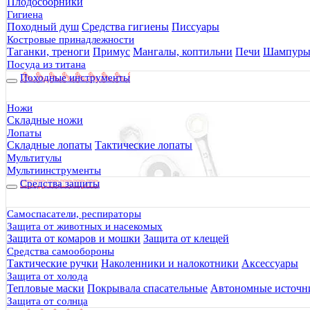
Плодосборники
Гигиена
Походный душ
Средства гигиены
Писсуары
Костровые принадлежности
Таганки, треноги
Примус
Мангалы, коптильни
Печи
Шампур
Посуда из титана
Походные инструменты
Ножи
Складные ножи
Лопаты
Складные лопаты
Тактические лопаты
Мультитулы
Мультиинструменты
Средства защиты
Самоспасатели, респираторы
Защита от животных и насекомых
Защита от комаров и мошки
Защита от клещей
Средства самообороны
Тактические ручки
Наколенники и налокотники
Аксессуары
Защита от холода
Тепловые маски
Покрывала спасательные
Автономные источни
Защита от солнца