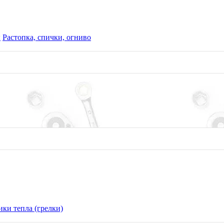
ы
Растопка, спички, огниво
ки тепла (грелки)