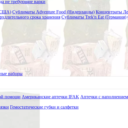
да не требующие варки
(США)
Сублиматы Adventure Food (Нидерланды)
Концентраты Л
рхдлительного срока хранения
Сублиматы Trek'n Eat (Германия)
15 одна подушка, АППОЛО
й индивидуальный) ППИ-Э-15 
ные наборы
ой помощи
Американские аптечки IFAK
Аптечки с наполнением
язки
Гемостатические губки и салфетки