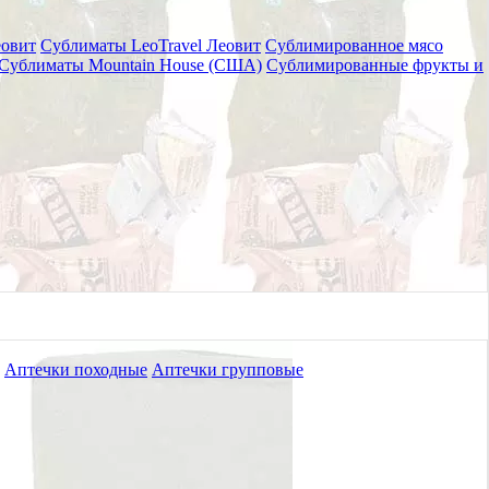
еовит
Сублиматы LeoTravel Леовит
Сублимированное мясо
Сублиматы Mountain House (США)
Сублимированные фрукты и
одна подушка, АППОЛО
Аптечки походные
Аптечки групповые