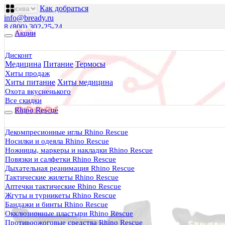
Как добраться
info@bready.ru
8 (800) 302-25-24
Акции
00
00
00
00
00
00
Пн 09
- 18
| Вт-Пт 09
- 20
| Сб 10
- 18
Дисконт
Медицина
Питание
Термосы
Будь Готов
.
Хиты продаж
Хиты питание
Хиты медицина
Магазин походного снаряжения
все для туризма, охоты, рыбалки
Охота вкусненького
Все скидки
Rhino Rescue
Каталог
0 руб.
Декомпресионные иглы Rhino Rescue
0
Носилки и одеяла Rhino Rescue
Ножницы, маркеры и накладки Rhino Rescue
Повязки и салфетки Rhino Rescue
Дыхательная реанимация Rhino Rescue
Тактические жилеты Rhino Rescue
Аптечки тактические Rhino Rescue
0
Жгуты и турникеты Rhino Rescue
Бандажи и бинты Rhino Rescue
Тактическая медицина
Окклюзионные пластыри Rhino Rescue
Еда в дорогу
Противоожоговые средства Rhino Rescue