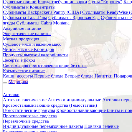
Сушеные овощи
Блюда требующие варки
Супы "Европек"
Блю
Главная
Сублиматы и Концентраты
Каталог товаров
Сублиматы Backpacker's Pantry (США)
Сублиматы ReadyWise 
Медицина
Сублиматы Гала-Гала
Сублиматы Здоровая Еда
Сублиматы све
Перевязочные средства
ягоды
Сублиматы Cabra Montana
Индивидуальные перевязочные пакеты
Аварийное питание
Бандаж (Пакет перевязочный индивидуальный) ППИ-Э-
Энергетические напитки
Мясная продукция
Бандаж (Пакет перевязочны
Сушеное мясо и вяленое мясо
Чипсы мясные Кронидов
Продукты высокой калорийности
Десерты в поход
Системы для приготовления пищи без огня
Космическое питание
Каши, десерты
Первые блюда
Вторые блюда
Напитки
Подароч
Медицина
Аптечки
Аптечки тактические
Аптечки индивидуальные
Аптечки перв
Кровоостанавливающие средства (Гемостатики)
Гемостатические гранулы
Кровоостанавливающие бинты и пов
Противоожоговые средства
Перевязочные средства
Индивидуальные перевязочные пакеты
Повязки гелевые
Ранозаживляющие средства