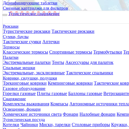
Дезинфицирующие таблетки
Сменные картриджи для фильтров
Туристическое снаряжение
Рюкзаки
Туристические рюкзаки
Тактические рюкзаки
Сумки, баулы
Тактические сумки
Аптечки
Термосы
Классические термосы
Спортивные термосы
Термобутылки
Те
Палатки
Экстремальные палатки
Тенты
Аксессуары для палаток
Спальные мешки
Экстремальные, эксклюзивные
Тактические спальники
Коврики, сидушки, подушки
Трекинговые коврики
Кемпинговые коврики
Тактические ков
Газовое оборудование
Горелки газовые
Плиты газовые
Баллоны газовые
Ветрозащит
Снаряжение
Комплекты выживания
Компасы
Автономные источники тепл
Освещение, фонари
Химические источники света
Фонари
Налобные фонари
Кемпи
Туристическая посуда
Котелки
Чайники
Миски, тарелки
Столовые приборы
Кружки,