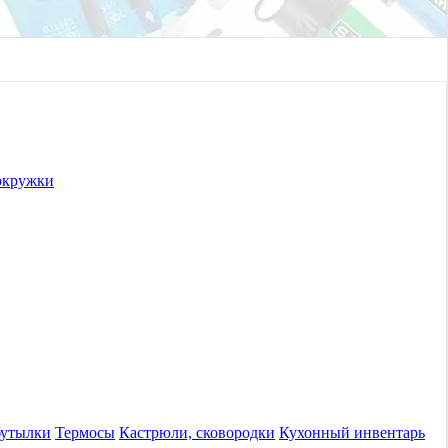
окружки
бутылки
Термосы
Кастрюли, сковородки
Кухонный инвентарь