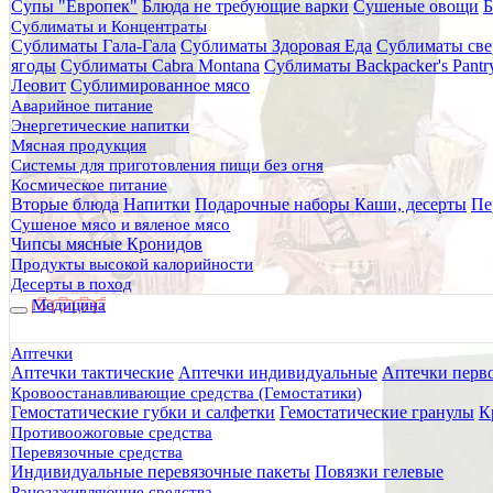
Супы "Европек"
Блюда не требующие варки
Сушеные овощи
Б
Главная
Сублиматы и Концентраты
Каталог товаров
Сублиматы Гала-Гала
Сублиматы Здоровая Еда
Сублиматы све
Медицина
ягоды
Сублиматы Cabra Montana
Сублиматы Backpacker's Pant
Кровоостанавливающие средства (Гемостатики)
Леовит
Сублимированное мясо
Кровоостанавливающие бинты и повязки
Аварийное питание
Бинт кровоостанавливающий MEDCLOT Hemostatic Combat
Энергетические напитки
Мясная продукция
Бинт кровоостанавливающий 
Системы для приготовления пищи без огня
Космическое питание
Вторые блюда
Напитки
Подарочные наборы
Каши, десерты
Пе
Сушеное мясо и вяленое мясо
Чипсы мясные Кронидов
Продукты высокой калорийности
Десерты в поход
Медицина
Аптечки
Аптечки тактические
Аптечки индивидуальные
Аптечки перв
Кровоостанавливающие средства (Гемостатики)
Гемостатические губки и салфетки
Гемостатические гранулы
К
Противоожоговые средства
Перевязочные средства
Индивидуальные перевязочные пакеты
Повязки гелевые
Ранозаживляющие средства