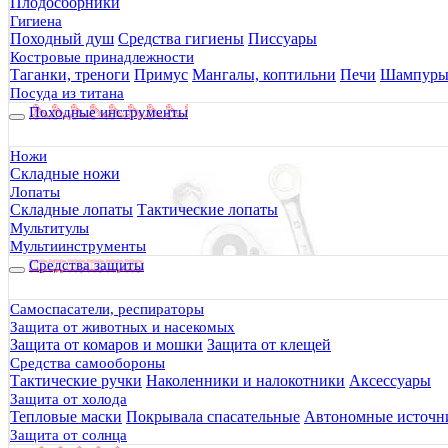
Плодосборники
Гигиена
Походный душ
Средства гигиены
Писсуары
Костровые принадлежности
Таганки, треноги
Примус
Мангалы, коптильни
Печи
Шампур
Посуда из титана
Походные инструменты
Ножи
Складные ножи
Лопаты
Складные лопаты
Тактические лопаты
Мультитулы
Мультиинструменты
Средства защиты
Самоспасатели, респираторы
Защита от животных и насекомых
Защита от комаров и мошки
Защита от клещей
Средства самообороны
Тактические ручки
Наколенники и налокотники
Аксессуары
Защита от холода
Тепловые маски
Покрывала спасательные
Автономные источни
Защита от солнца