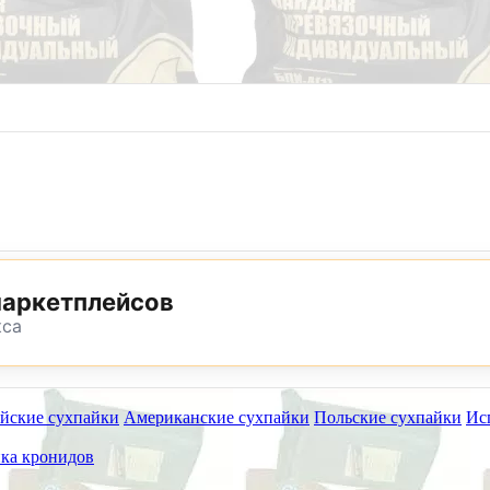
8 (800) 302-25-24
8 (495) 782-73-32
маркетплейсов
кса
йские сухпайки
Американские сухпайки
Польские сухпайки
Ис
ет работать на самовывоз в субботу 8 и 15 августа.
ка кронидов