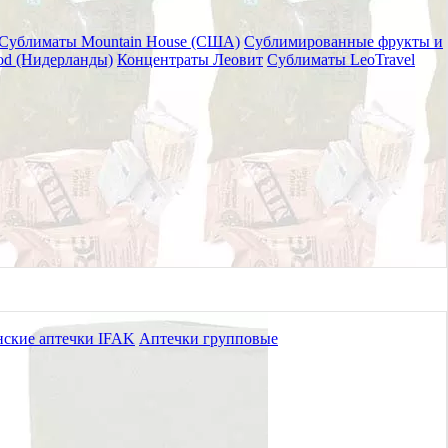
Сублиматы Mountain House (США)
Сублимированные фрукты и
od (Нидерланды)
Концентраты Леовит
Сублиматы LeoTravel
uze Z-fold 7,5*370 см
ские аптечки IFAK
Аптечки групповые