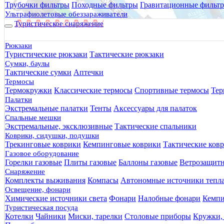
Трубочки фильтры
Походные фильтры
Гравитационные фильт
Ультрафиолетовые обеззараживатели
Туристическое снаряжение
Рюкзаки
Туристические рюкзаки
Тактические рюкзаки
Сумки, баулы
Тактические сумки
Аптечки
Термосы
Термокружки
Классические термосы
Спортивные термосы
Тер
Палатки
Экстремальные палатки
Тенты
Аксессуары для палаток
Спальные мешки
Экстремальные, эксклюзивные
Тактические спальники
Коврики, сидушки, подушки
Трекинговые коврики
Кемпинговые коврики
Тактические ков
Газовое оборудование
Горелки газовые
Плиты газовые
Баллоны газовые
Ветрозащит
Снаряжение
Комплекты выживания
Компасы
Автономные источники тепл
Освещение, фонари
Химические источники света
Фонари
Налобные фонари
Кемпи
Туристическая посуда
Котелки
Чайники
Миски, тарелки
Столовые приборы
Кружки,