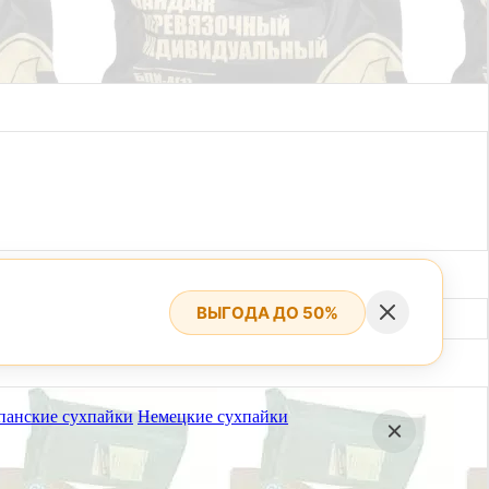
ВЫГОДА ДО 50%
панские сухпайки
Немецкие сухпайки