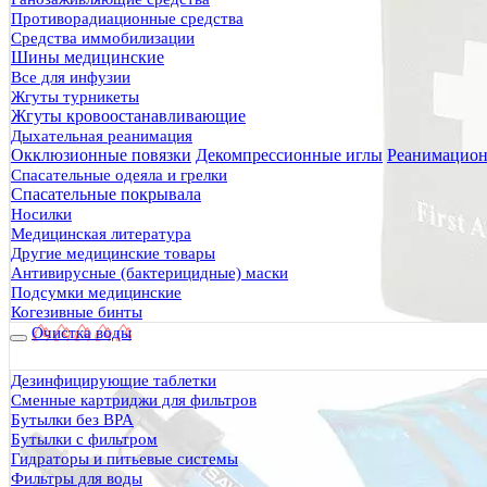
Противорадиационные средства
Средства иммобилизации
Шины медицинские
Все для инфузии
Жгуты турникеты
Жгуты кровоостанавливающие
Дыхательная реанимация
Окклюзионные повязки
Декомпрессионные иглы
Реанимацион
Спасательные одеяла и грелки
Спасательные покрывала
Носилки
Медицинская литература
Другие медицинские товары
Антивирусные (бактерицидные) маски
Подсумки медицинские
Когезивные бинты
Очистка воды
Дезинфицирующие таблетки
Сменные картриджи для фильтров
Бутылки без BPA
Бутылки с фильтром
Гидраторы и питьевые системы
Фильтры для воды