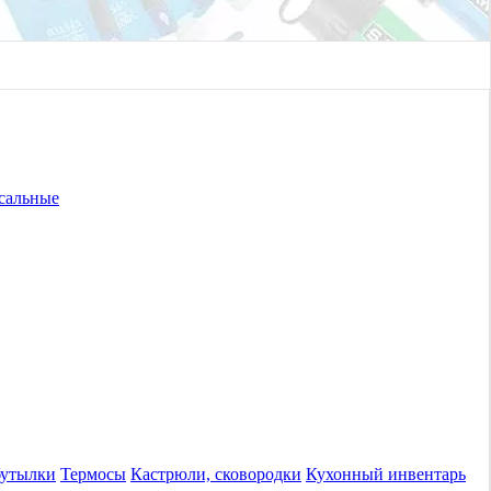
сальные
бутылки
Термосы
Кастрюли, сковородки
Кухонный инвентарь