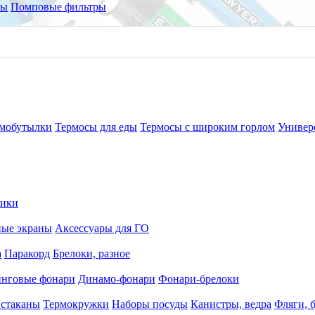
ры
Помповые фильтры
мобутылки
Термосы для еды
Термосы с широким горлом
Универ
рики
ные экраны
Аксессуары для ГО
а
Паракорд
Брелоки, разное
нговые фонари
Динамо-фонари
Фонари-брелоки
 стаканы
Термокружки
Наборы посуды
Канистры, ведра
Фляги, 