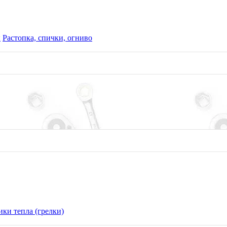
ы
Растопка, спички, огниво
ки тепла (грелки)