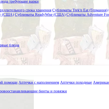
люда требующие варки
рхдлительного срока хранения
Сублиматы Trek'n Eat (Германия)
ry (США)
Сублиматы ReadyWise (США)
Сублиматы Adventure Fo
 Gauze Z-fold 7,5*370 см
MEDCLOT Hemostatic Combat Ga
рвые блюда
ой помощи
Аптечки с наполнением
Аптечки походные
Американ
ровоостанавливающие бинты и повязки