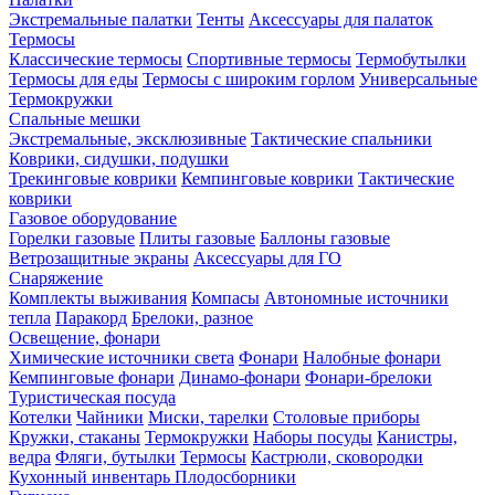
Экстремальные палатки
Тенты
Аксессуары для палаток
Термосы
Классические термосы
Спортивные термосы
Термобутылки
Термосы для еды
Термосы с широким горлом
Универсальные
Термокружки
Спальные мешки
Экстремальные, эксклюзивные
Тактические спальники
Коврики, сидушки, подушки
Трекинговые коврики
Кемпинговые коврики
Тактические
коврики
Газовое оборудование
Горелки газовые
Плиты газовые
Баллоны газовые
Ветрозащитные экраны
Аксессуары для ГО
Снаряжение
Комплекты выживания
Компасы
Автономные источники
тепла
Паракорд
Брелоки, разное
Освещение, фонари
Химические источники света
Фонари
Налобные фонари
Кемпинговые фонари
Динамо-фонари
Фонари-брелоки
Туристическая посуда
Котелки
Чайники
Миски, тарелки
Столовые приборы
Кружки, стаканы
Термокружки
Наборы посуды
Канистры,
ведра
Фляги, бутылки
Термосы
Кастрюли, сковородки
Кухонный инвентарь
Плодосборники