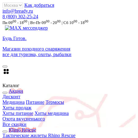
Как добраться
info@bready.ru
8 (800) 302-25-24
00
00
00
00
00
00
Пн 09
- 18
| Вт-Пт 09
- 20
| Сб 10
- 18
Будь Готов
.
Магазин походного снаряжения
все для туризма, охоты, рыбалки
Каталог
Акции
Дисконт
Медицина
Питание
Термосы
Хиты продаж
Хиты питание
Хиты медицина
Охота вкусненького
Все скидки
Rhino Rescue
Тактические жилеты Rhino Rescue