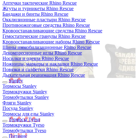
Аптечки тактические Rhino Rescue
Жгуты и турникеты Rhino Rescue
Бандажи и бинты Rhino Rescue
Окклюзионные пластыри Rhino Rescue
Противоожоговые средства Rhino Rescue
Кровоостанавливающие средства Rhino Rescue
Гемостатические гранулы Rhino Rescue
Кровоостанавливающие наборы Rhino Rescue
Шины иммобилизационные Rhino Rescue
Декомпресионные иглы Rhino Rescue
Носилки и одеяла Rhino Rescue
Ножницы, маркеры и накладки Rhino Rescue
Повязки и салфетки Rhino Rescue
Дыхательная реанимация Rhino Rescue
Stanley
Термосы Stanley
Термокружки Stanley
Термобутылки Stanley
Фляги Stanley
Посуда Stanley
Термосы для еды Stanley
Термосы Tyeso
Термокружки Tyeso
Термобутылки Tyeso
Питание