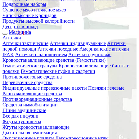
Подарочные наборы
Сушеное мясо и вяленое мясо
Чипсы мясные Кронидов
Продукты высокой калорийности
Десерты в поход
Медицина
Аптечки
Аптечки тактические
Аптечки индивидуальные
Аптечки
первой помощи
Аптечки походные
Американские аптечки
IFAK
Аптечки с наполнением
Аптечки групповые
Кровоостанавливающие средства (Гемостатики)
Гемостатические гранулы
Кровоостанавливающие бинты и
повязки
Гемостатические губки и салфетки
Противоожоговые средства
Перевязочные средства
Индивидуальные перевязочные пакеты
Повязки гелевые
Ранозаживляющие средства
Противорадиационные средства
Средства иммобилизации
Шины медицинские
Все для инфузии
Жгуты турникеты
Жгуты кровоостанавливающие
Дыхательная реанимация
Окклюзионные повязки
Декомпрессионные иглы