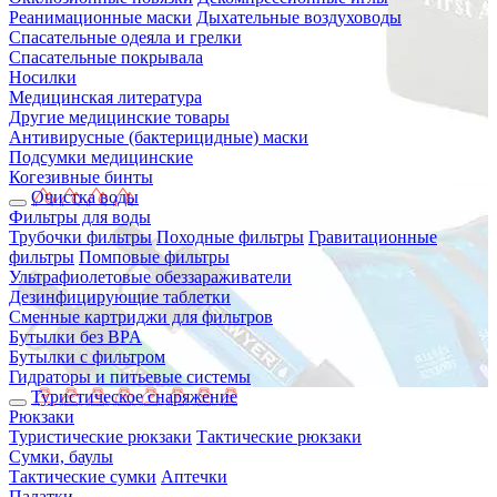
Реанимационные маски
Дыхательные воздуховоды
Спасательные одеяла и грелки
Спасательные покрывала
Носилки
Медицинская литература
Другие медицинские товары
Антивирусные (бактерицидные) маски
Подсумки медицинские
Когезивные бинты
Очистка воды
Фильтры для воды
Трубочки фильтры
Походные фильтры
Гравитационные
фильтры
Помповые фильтры
Ультрафиолетовые обеззараживатели
Дезинфицирующие таблетки
Сменные картриджи для фильтров
Бутылки без BPA
Бутылки с фильтром
Гидраторы и питьевые системы
Туристическое снаряжение
Рюкзаки
Туристические рюкзаки
Тактические рюкзаки
Сумки, баулы
Тактические сумки
Аптечки
Палатки