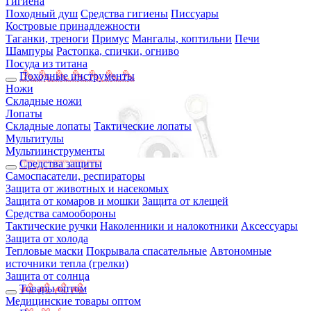
Гигиена
Походный душ
Средства гигиены
Писсуары
Костровые принадлежности
Таганки, треноги
Примус
Мангалы, коптильни
Печи
Шампуры
Растопка, спички, огниво
Посуда из титана
Походные инструменты
Ножи
Складные ножи
Лопаты
Складные лопаты
Тактические лопаты
Мультитулы
Мультиинструменты
Средства защиты
Самоспасатели, респираторы
Защита от животных и насекомых
Защита от комаров и мошки
Защита от клещей
Средства самообороны
Тактические ручки
Наколенники и налокотники
Аксессуары
Защита от холода
Тепловые маски
Покрывала спасательные
Автономные
источники тепла (грелки)
Защита от солнца
Товары оптом
Медицинские товары оптом