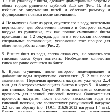
3. Сняв упаковку с бинта, сделайте диаметральные разрезы с
обоих торцов рулончика глубиной 3...5 мм (Рис. 1). Это
избавит от запутывания нитей и облегчит размотку и
формирование повязки после замачивания.
4. Не выпуская бинт из руки, опустите его в воду, желательно
вертикально, для обеспечения полного и быстрого выхода
воздуха из рулончика, так как полное смачивание бинта
происходит за 1-2 секунды, для чего в его состав включены
специальные составляющие, ускоряющие этот процесс для
облегчения работы с ним (Рис. 2).
5. Выньте бинт из воды, слегка отжав его, не опасаясь что
гипсовая смесь будет вытекать. Необходимое количество
гипса все равно останется на бинте.
6. Время сгущения, после которого моделирование и
добавление воды недопустимо составляет 1,5...2 мин. после
замачивания. Первичная прочность наступает уже через 2...4
мин. для быстросхватывающихся бинтов и через 5...10 минут
для типовых бинтов. Спустя 30 мин. достигается основная
прочность для влажной гипсовой повязки. Окончательная
прочность наступает после полного высыхания воды из
гипсовой повязки, что соответствует разрушающей нагрузке
2,2 кгс по образцу (по ГОСТ 31626-2012 нагрузка 1,4 кгс).
Время полного высыхания зависит от параметров