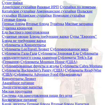
Сухие пайки
Армейские сухпайки
Разовые ИРП
Сухпайки по номерам
Китайские сухпайки
Американские сухпайки
Польские
сухпайки
Испанские сухпайки
Немецкие сухпайки
Готовые блюда
Первые блюда
Вторые блюда
Тушёнка
Мясные заправки
Тушенка кронидов
Еда быстрого приготовления
Сушеные овощи
Блюда требующие варки
Супы "Европек"
Блюда не требующие варки
Сублиматы и Концентраты
Сублиматы LeoTravel Леовит
Сублимированное мясо
Сублиматы Гала-Гала
Сублиматы Здоровая Еда
Сублиматы
сверхдлительного срока хранения
Сублиматы Trek'n Eat
(Германия)
Сублиматы Mountain House (США)
Сублимированные фрукты и ягоды
Сублиматы Cabra Montana
Сублиматы Backpacker's Pantry (США)
Сублиматы ReadyWise
(США)
Сублиматы Adventure Food (Нидерланды)
Концентраты Леовит
Аварийное питание
Энергетические напитки
Мясная продукция
Системы для приготовления пищи без огня
Космическое питание
Каши, десерты
Первые блюда
Вторые блюда
Напитки