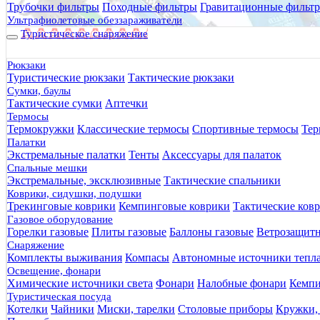
Трубочки фильтры
Походные фильтры
Гравитационные фильт
Ультрафиолетовые обеззараживатели
Туристическое снаряжение
Рюкзаки
Туристические рюкзаки
Тактические рюкзаки
Сумки, баулы
Тактические сумки
Аптечки
Термосы
Термокружки
Классические термосы
Спортивные термосы
Тер
Палатки
Экстремальные палатки
Тенты
Аксессуары для палаток
Спальные мешки
Экстремальные, эксклюзивные
Тактические спальники
Коврики, сидушки, подушки
Трекинговые коврики
Кемпинговые коврики
Тактические ков
Газовое оборудование
Горелки газовые
Плиты газовые
Баллоны газовые
Ветрозащит
Снаряжение
Комплекты выживания
Компасы
Автономные источники тепл
Освещение, фонари
Химические источники света
Фонари
Налобные фонари
Кемпи
Туристическая посуда
Котелки
Чайники
Миски, тарелки
Столовые приборы
Кружки,