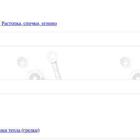
ы
Растопка, спички, огниво
ки тепла (грелки)