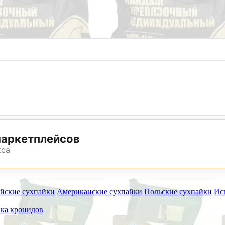
8 (800) 302-25-24
8 (495) 782-73-32
маркетплейсов
кса
йские сухпайки
Американские сухпайки
Польские сухпайки
Ис
ет работать на самовывоз в субботу 8 и 15 августа.
ка кронидов