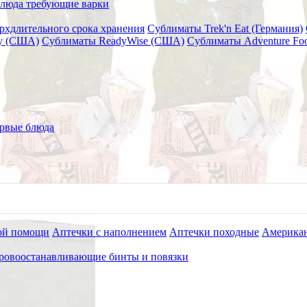
люда требующие варки
рхдлительного срока хранения
Сублиматы Trek'n Eat (Германия)
ry (США)
Сублиматы ReadyWise (США)
Сублиматы Adventure Fo
 350 гр СНЕДКИ
рвые блюда
ой помощи
Аптечки с наполнением
Аптечки походные
Американ
ровоостанавливающие бинты и повязки