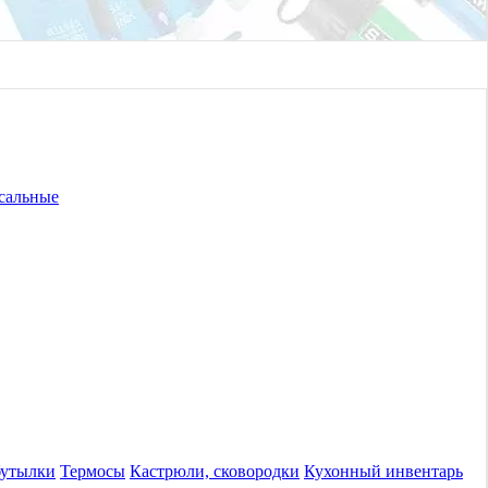
сальные
бутылки
Термосы
Кастрюли, сковородки
Кухонный инвентарь