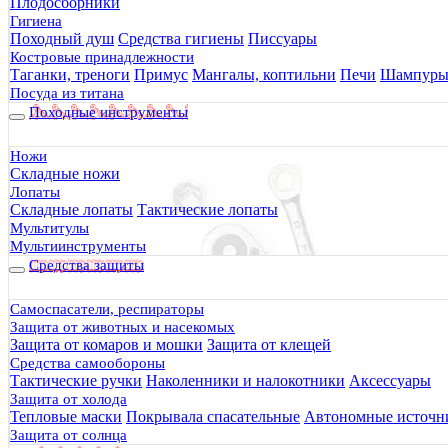
Плодосборники
Гигиена
Походный душ
Средства гигиены
Писсуары
Костровые принадлежности
Таганки, треноги
Примус
Мангалы, коптильни
Печи
Шампур
Посуда из титана
Походные инструменты
Ножи
Складные ножи
Лопаты
Складные лопаты
Тактические лопаты
Мультитулы
Мультиинструменты
Средства защиты
Самоспасатели, респираторы
Защита от животных и насекомых
Защита от комаров и мошки
Защита от клещей
Средства самообороны
Тактические ручки
Наколенники и налокотники
Аксессуары
Защита от холода
Тепловые маски
Покрывала спасательные
Автономные источни
Защита от солнца