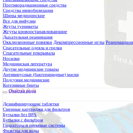
Противорадиационные средства
Средства иммобилизации
Шины медицинские
Все для инфузии
Жгуты турникеты
Жгуты кровоостанавливающие
Дыхательная реанимация
Окклюзионные повязки
Декомпрессионные иглы
Реанимацион
Спасательные одеяла и грелки
Спасательные покрывала
Носилки
Медицинская литература
Другие медицинские товары
Антивирусные (бактерицидные) маски
Подсумки медицинские
Когезивные бинты
Очистка воды
Дезинфицирующие таблетки
Сменные картриджи для фильтров
Бутылки без BPA
Бутылки с фильтром
Гидраторы и питьевые системы
Фильтры для воды