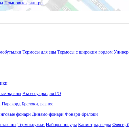
ры
Помповые фильтры
мобутылки
Термосы для еды
Термосы с широким горлом
Универ
рики
ные экраны
Аксессуары для ГО
а
Паракорд
Брелоки, разное
нговые фонари
Динамо-фонари
Фонари-брелоки
 стаканы
Термокружки
Наборы посуды
Канистры, ведра
Фляги, 