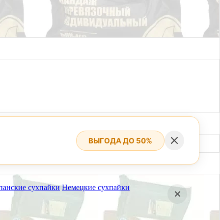
ВЫГОДА ДО 50%
панские сухпайки
Немецкие сухпайки