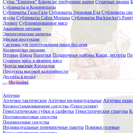
Супы "Европек"
Блюда не требующие варки
Сушеные овощи
Б
Главная
Сублиматы и Концентраты
Каталог товаров
Сублиматы Гала-Гала
Сублиматы Здоровая Еда
Сублиматы све
Питание
ягоды
Сублиматы Cabra Montana
Сублиматы Backpacker's Pant
Готовые блюда
Леовит
Сублимированное мясо
Первые блюда
Аварийное питание
Борщ с говядиной и фасолью 350 гр СНЕДКИ
Энергетические напитки
Мясная продукция
Борщ с говядиной и фасолью
Системы для приготовления пищи без огня
Космическое питание
Вторые блюда
Напитки
Подарочные наборы
Каши, десерты
Пе
Сушеное мясо и вяленое мясо
Чипсы мясные Кронидов
Продукты высокой калорийности
Десерты в поход
Медицина
Аптечки
Аптечки тактические
Аптечки индивидуальные
Аптечки перв
Кровоостанавливающие средства (Гемостатики)
Гемостатические губки и салфетки
Гемостатические гранулы
К
Противоожоговые средства
Перевязочные средства
Индивидуальные перевязочные пакеты
Повязки гелевые
Ранозаживляющие средства