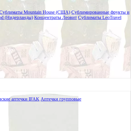
Сублиматы Mountain House (США)
Сублимированные фрукты и
od (Нидерланды)
Концентраты Леовит
Сублиматы LeoTravel
ские аптечки IFAK
Аптечки групповые