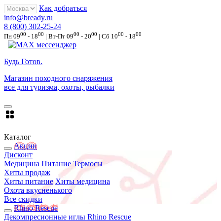
Как добраться
info@bready.ru
8 (800) 302-25-24
00
00
00
00
00
00
Пн 09
- 18
| Вт-Пт 09
- 20
| Сб 10
- 18
Будь Готов
.
Магазин походного снаряжения
все для туризма, охоты, рыбалки
Каталог
Акции
Дисконт
Медицина
Питание
Термосы
Хиты продаж
Хиты питание
Хиты медицина
Охота вкусненького
Все скидки
Rhino Rescue
Декомпресионные иглы Rhino Rescue