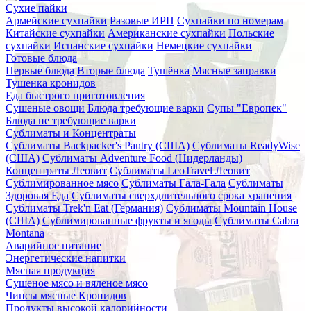
Сухие пайки
Армейские сухпайки
Разовые ИРП
Сухпайки по номерам
Китайские сухпайки
Американские сухпайки
Польские
сухпайки
Испанские сухпайки
Немецкие сухпайки
Готовые блюда
Первые блюда
Вторые блюда
Тушёнка
Мясные заправки
Тушенка кронидов
Еда быстрого приготовления
Сушеные овощи
Блюда требующие варки
Супы "Европек"
Блюда не требующие варки
Сублиматы и Концентраты
Сублиматы Backpacker's Pantry (США)
Сублиматы ReadyWise
(США)
Сублиматы Adventure Food (Нидерланды)
Концентраты Леовит
Сублиматы LeoTravel Леовит
Сублимированное мясо
Сублиматы Гала-Гала
Сублиматы
Здоровая Еда
Сублиматы сверхдлительного срока хранения
Сублиматы Trek'n Eat (Германия)
Сублиматы Mountain House
(США)
Сублимированные фрукты и ягоды
Сублиматы Cabra
Montana
Аварийное питание
Энергетические напитки
Мясная продукция
Сушеное мясо и вяленое мясо
Чипсы мясные Кронидов
Продукты высокой калорийности