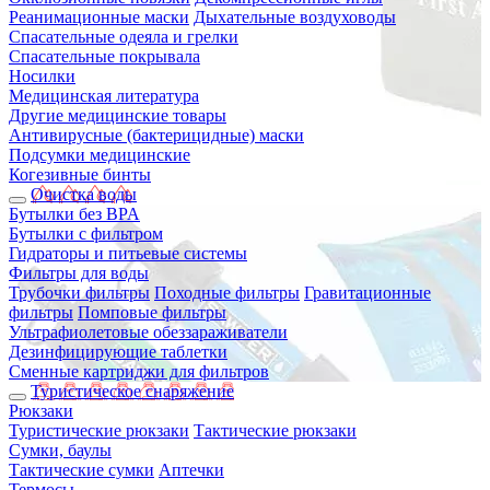
Реанимационные маски
Дыхательные воздуховоды
Спасательные одеяла и грелки
Спасательные покрывала
Носилки
Медицинская литература
Другие медицинские товары
Антивирусные (бактерицидные) маски
Подсумки медицинские
Когезивные бинты
Очистка воды
Бутылки без BPA
Бутылки с фильтром
Гидраторы и питьевые системы
Фильтры для воды
Трубочки фильтры
Походные фильтры
Гравитационные
фильтры
Помповые фильтры
Ультрафиолетовые обеззараживатели
Дезинфицирующие таблетки
Сменные картриджи для фильтров
Туристическое снаряжение
Рюкзаки
Туристические рюкзаки
Тактические рюкзаки
Сумки, баулы
Тактические сумки
Аптечки
Термосы