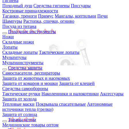
Гигиена
Походный душ
Средства гигиены
Писсуары
Костровые принадлежности
Таганки, треноги
Примус
Мангалы, коптильни
Печи
Шампуры
Растопка, спички, огниво
Посуда из титана
Походные инструменты
Ножи
Складные ножи
Лопаты
Складные лопаты
Тактические лопаты
Мультитулы
Мультиинструменты
Средства защиты
Самоспасатели, респираторы
Защита от животных и насекомых
Защита от комаров и мошки
Защита от клещей
Средства самообороны
Тактические ручки
Наколенники и налокотники
Аксессуары
Защита от холода
Тепловые маски
Покрывала спасательные
Автономные
источники тепла (грелки)
Защита от солнца
Товары оптом
Медицинские товары оптом