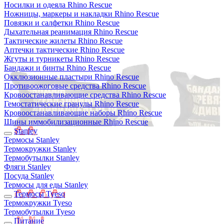
Носилки и одеяла Rhino Rescue
Ножницы, маркеры и накладки Rhino Rescue
Повязки и салфетки Rhino Rescue
Дыхательная реанимация Rhino Rescue
Тактические жилеты Rhino Rescue
Аптечки тактические Rhino Rescue
Жгуты и турникеты Rhino Rescue
Бандажи и бинты Rhino Rescue
Окклюзионные пластыри Rhino Rescue
Противоожоговые средства Rhino Rescue
Кровоостанавливающие средства Rhino Rescue
Гемостатические гранулы Rhino Rescue
Кровоостанавливающие наборы Rhino Rescue
Шины иммобилизационные Rhino Rescue
Stanley
Термосы Stanley
Термокружки Stanley
Термобутылки Stanley
Фляги Stanley
Посуда Stanley
Термосы для еды Stanley
Термосы Tyeso
Термокружки Tyeso
Термобутылки Tyeso
Питание