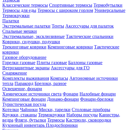
Классические термосы
Спортивные термосы
Термобутылки
Термосы для еды
Термосы с широким горлом
Универсальные
Термокружки
Палатки
Экстремальные палатки
Тенты
Аксессуары для палаток
Спальные мешки
Экстремальные, эксклюзивные
Тактические спальники
Коврики, сидушки, подушки
Трекинговые коврики
Кемпинговые коврики
Тактические
коврики
Газовое оборудование
Горелки газовые
Плиты газовые
Баллоны газовые
Ветрозащитные экраны
Аксессуары для ГО
Снаряжение
Комплекты выживания
Компасы
Автономные источники
тепла
Паракорд
Брелоки, разное
Освещение, фонари
Химические источники света
Фонари
Налобные фонари
Кемпинговые фонари
Динамо-фонари
Фонари-брелоки
Туристическая посуда
Котелки
Чайники
Миски, тарелки
Столовые приборы
Кружки, стаканы
Термокружки
Наборы посуды
Канистры,
ведра
Фляги, бутылки
Термосы
Кастрюли, сковородки
Кухонный инвентарь
Плодосборники