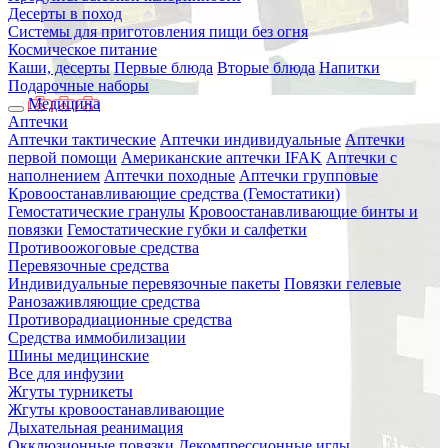
Десерты в поход
Системы для приготовления пищи без огня
Космическое питание
Каши, десерты
Первые блюда
Вторые блюда
Напитки
Подарочные наборы
Медицина
Аптечки
Аптечки тактические
Аптечки индивидуальные
Аптечки
первой помощи
Американские аптечки IFAK
Аптечки с
наполнением
Аптечки походные
Аптечки групповые
Кровоостанавливающие средства (Гемостатики)
Гемостатические гранулы
Кровоостанавливающие бинты и
повязки
Гемостатические губки и салфетки
Противоожоговые средства
Перевязочные средства
Индивидуальные перевязочные пакеты
Повязки гелевые
Ранозаживляющие средства
Противорадиационные средства
Средства иммобилизации
Шины медицинские
Все для инфузии
Жгуты турникеты
Жгуты кровоостанавливающие
Дыхательная реанимация
Окклюзионные повязки
Декомпрессионные иглы