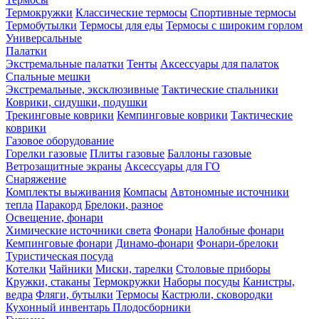
Термокружки
Классические термосы
Спортивные термосы
Термобутылки
Термосы для еды
Термосы с широким горлом
Универсальные
Палатки
Экстремальные палатки
Тенты
Аксессуары для палаток
Спальные мешки
Экстремальные, эксклюзивные
Тактические спальники
Коврики, сидушки, подушки
Трекинговые коврики
Кемпинговые коврики
Тактические
коврики
Газовое оборудование
Горелки газовые
Плиты газовые
Баллоны газовые
Ветрозащитные экраны
Аксессуары для ГО
Снаряжение
Комплекты выживания
Компасы
Автономные источники
тепла
Паракорд
Брелоки, разное
Освещение, фонари
Химические источники света
Фонари
Налобные фонари
Кемпинговые фонари
Динамо-фонари
Фонари-брелоки
Туристическая посуда
Котелки
Чайники
Миски, тарелки
Столовые приборы
Кружки, стаканы
Термокружки
Наборы посуды
Канистры,
ведра
Фляги, бутылки
Термосы
Кастрюли, сковородки
Кухонный инвентарь
Плодосборники