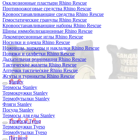
Окклюзионные пластыри Rhino Rescue
Противоожоговые средства Rhino Rescue
Кровоостанавливающие средства Rhino Rescue
Гемостатические гранулы Rhino Rescue
Кровоостанавливающие наборы Rhino Rescue
Шины иммобилизационные Rhino Rescue
Декомпресионные иглы Rhino Rescue
Носилки и одеяла Rhino Rescue
Ножницы, маркеры и накладки Rhino Rescue
Повязки и салфетки Rhino Rescue
Дыхательная реанимация Rhino Rescue
Тактические жилеты Rhino Rescue
Аптечки тактические Rhino Rescue
Жгуты и турникеты Rhino Rescue
Stanley
Термосы Stanley
Термокружки Stanley
Термобутылки Stanley
Фляги Stanley
Посуда Stanley
Термосы для еды Stanley
Термосы Tyeso
Термокружки Tyeso
Термобутылки Tyeso
Питание