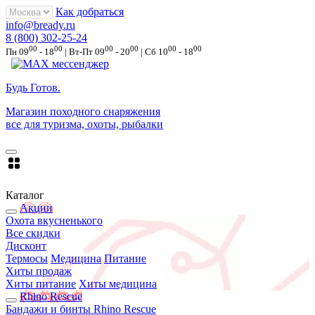
Как добраться
info@bready.ru
8 (800) 302-25-24
00
00
00
00
00
00
Пн 09
- 18
| Вт-Пт 09
- 20
| Сб 10
- 18
Будь Готов
.
Магазин походного снаряжения
все для туризма, охоты, рыбалки
Каталог
Акции
Охота вкусненького
Все скидки
Дисконт
Термосы
Медицина
Питание
Хиты продаж
Хиты питание
Хиты медицина
Rhino Rescue
Бандажи и бинты Rhino Rescue