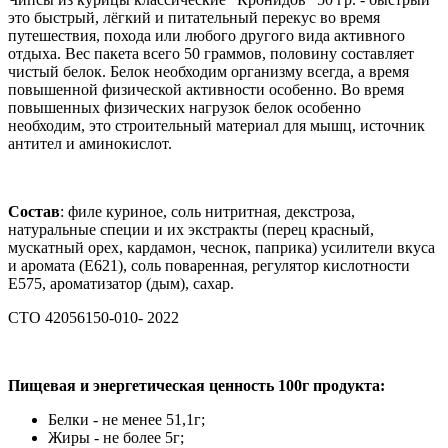
это быстрый, лёгкий и питательный перекус во время
путешествия, похода или любого другого вида активного
отдыха. Вес пакета всего 50 граммов, половину составляет
чистый белок. Белок необходим организму всегда, а время
повышенной физической активности особенно. Во время
повышенных физических нагрузок белок особенно
необходим, это строительный материал для мышц, источник
антител и аминокислот.
Состав
: филе куриное, соль нитритная, декстроза,
натуральные специи и их экстракты (перец красный,
мускатный орех, кардамон, чеснок, паприка) усилители вкуса
и аромата (Е621), соль поваренная, регулятор кислотности
Е575, ароматизатор (дым), сахар.
СТО 42056150-010- 2022
Пищевая и энергетическая ценность 100г продукта:
Белки - не менее 51,1г;
Жиры - не более 5г;