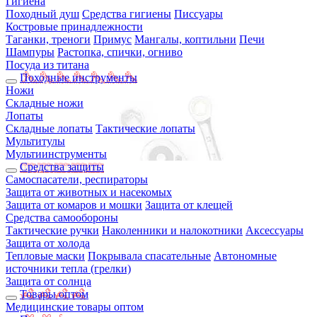
Гигиена
Походный душ
Средства гигиены
Писсуары
Костровые принадлежности
Таганки, треноги
Примус
Мангалы, коптильни
Печи
Шампуры
Растопка, спички, огниво
Посуда из титана
Походные инструменты
Ножи
Складные ножи
Лопаты
Складные лопаты
Тактические лопаты
Мультитулы
Мультиинструменты
Средства защиты
Самоспасатели, респираторы
Защита от животных и насекомых
Защита от комаров и мошки
Защита от клещей
Средства самообороны
Тактические ручки
Наколенники и налокотники
Аксессуары
Защита от холода
Тепловые маски
Покрывала спасательные
Автономные
источники тепла (грелки)
Защита от солнца
Товары оптом
Медицинские товары оптом