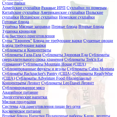
Сухие пайки
Армейские сухпайки
Разовые ИРП
Сухпайки по номерам
Китайские сухпайки
Американские сухпайки
Польские
сухпайки
Испанские сухпайки
Немецкие сухпайки
Готовые блюда
Тушёнка
Мясные заправки
Первые блюда
Вторые блюда
Тушенка кронидов
Еда быстрого приготовления
Супы "Европек"
Блюда не требующие варки
Сушеные овощи
Блюда требующие варки
Сублиматы и Концентраты
Сублиматы Гала-Гала
Сублиматы Здоровая Еда
Сублиматы
сверхдлительного срока хранения
Сублиматы Trek'n Eat
(Германия)
Сублиматы Mountain House (США)
Сублимированные фрукты и ягоды
Сублиматы Cabra Montana
Сублиматы Backpacker's Pantry (США)
Сублиматы ReadyWise
(США)
Сублиматы Adventure Food (Нидерланды)
Концентраты Леовит
Сублиматы LeoTravel Леовит
Сублимированное мясо
Аварийное питание
Энергетические напитки
Мясная продукция
Системы для приготовления пищи без огня
Космическое питание
Вторые блюда
Напитки
Подарочные наборы
Каши, десерты