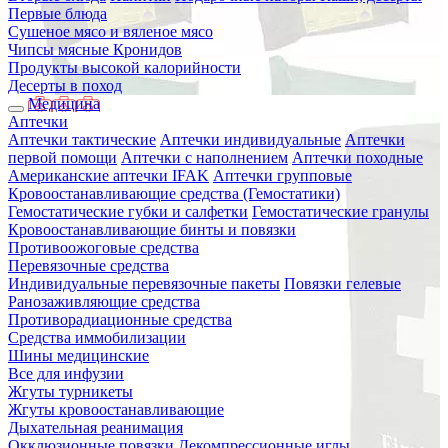
Первые блюда
Сушеное мясо и вяленое мясо
Чипсы мясные Кронидов
Продукты высокой калорийности
Десерты в поход
Медицина
Аптечки
Аптечки тактические
Аптечки индивидуальные
Аптечки
первой помощи
Аптечки с наполнением
Аптечки походные
Американские аптечки IFAK
Аптечки групповые
Кровоостанавливающие средства (Гемостатики)
Гемостатические губки и салфетки
Гемостатические гранулы
Кровоостанавливающие бинты и повязки
Противоожоговые средства
Перевязочные средства
Индивидуальные перевязочные пакеты
Повязки гелевые
Ранозаживляющие средства
Противорадиационные средства
Средства иммобилизации
Шины медицинские
Все для инфузии
Жгуты турникеты
Жгуты кровоостанавливающие
Дыхательная реанимация
Окклюзионные повязки
Декомпрессионные иглы