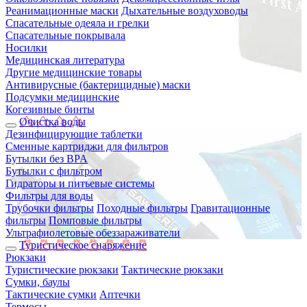
Реанимационные маски
Дыхательные воздуховоды
Спасательные одеяла и грелки
Спасательные покрывала
Носилки
Медицинская литература
Другие медицинские товары
Антивирусные (бактерицидные) маски
Подсумки медицинские
Когезивные бинты
Очистка воды
Дезинфицирующие таблетки
Сменные картриджи для фильтров
Бутылки без BPA
Бутылки с фильтром
Гидраторы и питьевые системы
Фильтры для воды
Трубочки фильтры
Походные фильтры
Гравитационные
фильтры
Помповые фильтры
Ультрафиолетовые обеззараживатели
Туристическое снаряжение
Рюкзаки
Туристические рюкзаки
Тактические рюкзаки
Сумки, баулы
Тактические сумки
Аптечки
Термосы