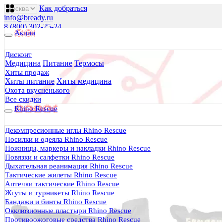
Как добраться
info@bready.ru
8 (800) 302-25-24
Акции
00
00
00
00
00
00
Пн 09
- 18
| Вт-Пт 09
- 20
| Сб 10
- 18
Дисконт
Медицина
Питание
Термосы
Будь Готов
.
Хиты продаж
Хиты питание
Хиты медицина
Магазин походного снаряжения
все для туризма, охоты, рыбалки
Охота вкусненького
Все скидки
Rhino Rescue
Каталог
0 руб.
Декомпресионные иглы Rhino Rescue
0
Носилки и одеяла Rhino Rescue
Ножницы, маркеры и накладки Rhino Rescue
Повязки и салфетки Rhino Rescue
Дыхательная реанимация Rhino Rescue
Тактические жилеты Rhino Rescue
Аптечки тактические Rhino Rescue
0
Жгуты и турникеты Rhino Rescue
Бандажи и бинты Rhino Rescue
Тактическая медицина
Окклюзионные пластыри Rhino Rescue
Еда в дорогу
Противоожоговые средства Rhino Rescue