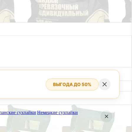
ВЫГОДА ДО 50%
панские сухпайки
Немецкие сухпайки