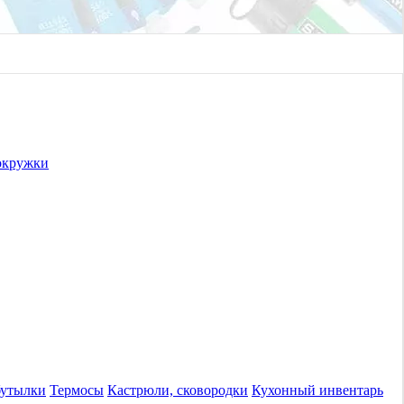
окружки
бутылки
Термосы
Кастрюли, сковородки
Кухонный инвентарь