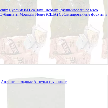
еовит
Сублиматы LeoTravel Леовит
Сублимированное мясо
Сублиматы Mountain House (США)
Сублимированные фрукты и
Аптечки походные
Аптечки групповые