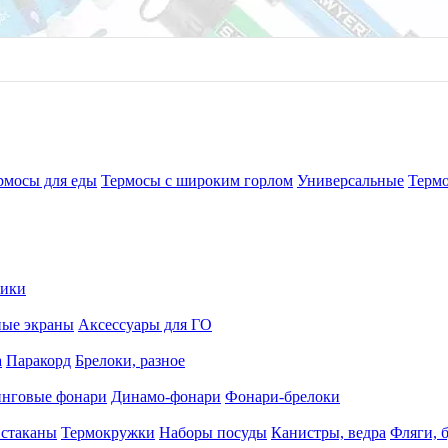
рмосы для еды
Термосы с широким горлом
Универсальные
Терм
рики
ные экраны
Аксессуары для ГО
а
Паракорд
Брелоки, разное
нговые фонари
Динамо-фонари
Фонари-брелоки
 стаканы
Термокружки
Наборы посуды
Канистры, ведра
Фляги, 