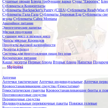
Сушеные овощи
Блюда требующие варки
Супы "Европек"
Блю
Главная
Сублиматы и Концентраты
Каталог товаров
Сублиматы Backpacker's Pantry (США)
Сублиматы ReadyWise 
Питание
Сублиматы Гала-Гала
Сублиматы Здоровая Еда
Сублиматы све
Десерты в поход
ягоды
Сублиматы Cabra Montana
Чурчхела яблочная с семечкой "ЖИВЫЕ СНЕКИ", 90г.
Аварийное питание
Энергетические напитки
Чурчхела яблочная с семечк
Мясная продукция
Сушеное мясо и вяленое мясо
Чипсы мясные Кронидов
Продукты высокой калорийности
Десерты в поход
Системы для приготовления пищи без огня
Космическое питание
Каши, десерты
Первые блюда
Вторые блюда
Напитки
Подароч
Медицина
Аптечки
Аптечки тактические
Аптечки индивидуальные
Аптечки перв
Кровоостанавливающие средства (Гемостатики)
Гемостатические гранулы
Кровоостанавливающие бинты и пов
Противоожоговые средства
Перевязочные средства
Индивидуальные перевязочные пакеты
Повязки гелевые
Ранозаживляющие средства