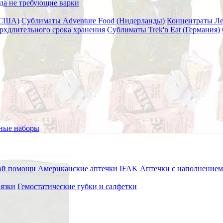
да не требующие варки
(США)
Сублиматы Adventure Food (Нидерланды)
Концентраты Л
рхдлительного срока хранения
Сублиматы Trek'n Eat (Германия)
ой "ЖИВЫЕ СНЕКИ", 90г.
ные наборы
ой помощи
Американские аптечки IFAK
Аптечки с наполнением
язки
Гемостатические губки и салфетки