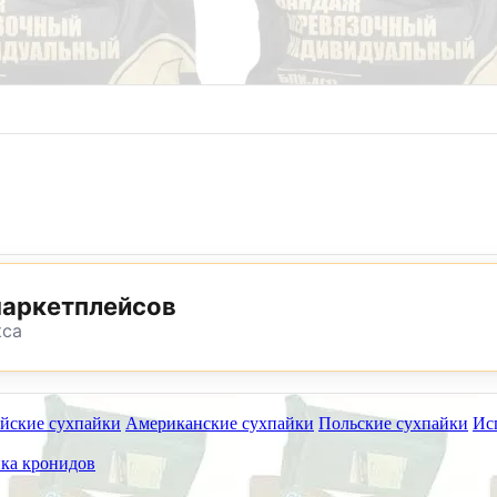
8 (800) 302-25-24
8 (495) 782-73-32
маркетплейсов
кса
йские сухпайки
Американские сухпайки
Польские сухпайки
Ис
ет работать на самовывоз в субботу 8 и 15 августа.
ка кронидов