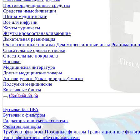
Противорадиационные средства
Средства иммобилизации
Шины медицинские
Все для инфузии
Жгуты турникеты
Жгуты кровоостанавливающие
Дыхательная реанимация
Окклюзионные повязки
Декомпрессионные иглы
Реанимацион
Спасательные одеяла и грелки
Спасательные покрывала
Носилки
Медицинская литература
Другие медицинские товары
Антивирусные (бактерицидные) маски
Подсумки медицинские
Когезивные бинты
Очистка воды
Бутылки без BPA
Бутылки с фильтром
Гидраторы и питьевые системы
Фильтры для воды
Трубочки фильтры
Походные фильтры
Гравитационные фильт
Ультрафиолетовые обеззараживатели