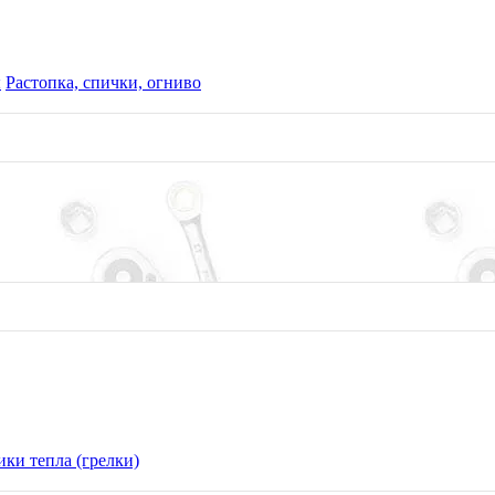
ы
Растопка, спички, огниво
ки тепла (грелки)