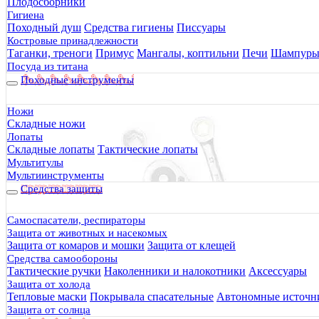
Плодосборники
Гигиена
Походный душ
Средства гигиены
Писсуары
Костровые принадлежности
Таганки, треноги
Примус
Мангалы, коптильни
Печи
Шампур
Посуда из титана
Походные инструменты
Ножи
Складные ножи
Лопаты
Складные лопаты
Тактические лопаты
Мультитулы
Мультиинструменты
Средства защиты
Самоспасатели, респираторы
Защита от животных и насекомых
Защита от комаров и мошки
Защита от клещей
Средства самообороны
Тактические ручки
Наколенники и налокотники
Аксессуары
Защита от холода
Тепловые маски
Покрывала спасательные
Автономные источни
Защита от солнца