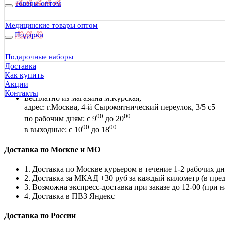
Товары оптом
Медицинские товары оптом
Подарки
35400
Подарочные наборы
Доставка и самовывоз
Доставка
Как купить
Самовывоз в Москве
Акции
Контакты
Бесплатно из магазина м.Курская,
адрес: г.Москва, 4-й Сыромятнический переулок, 3/5 с5
00
00
по рабочим дням: с 9
до 20
00
00
в выходные: с 10
до 18
Доставка по Москве и МО
1. Доставка по Москве курьером в течение 1-2 рабочих дн
2. Доставка за МКАД +30 руб за каждый километр (в пр
3. Возможна экспресс-доставка при заказе до 12-00 (при 
4. Доставка в ПВЗ Яндекс
Доставка по России