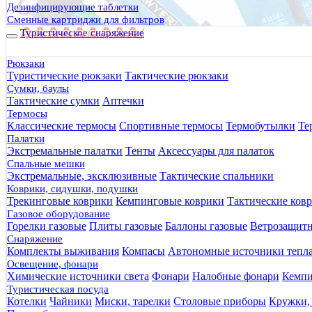
Дезинфицирующие таблетки
Сменные картриджи для фильтров
Туристическое снаряжение
Рюкзаки
Туристические рюкзаки
Тактические рюкзаки
Сумки, баулы
Тактические сумки
Аптечки
Термосы
Классические термосы
Спортивные термосы
Термобутылки
Те
Палатки
Экстремальные палатки
Тенты
Аксессуары для палаток
Спальные мешки
Экстремальные, эксклюзивные
Тактические спальники
Коврики, сидушки, подушки
Трекинговые коврики
Кемпинговые коврики
Тактические ков
Газовое оборудование
400.00 руб.
Горелки газовые
Плиты газовые
Баллоны газовые
Ветрозащит
280 руб.
Снаряжение
Комплекты выживания
Компасы
Автономные источники тепл
Освещение, фонари
Химические источники света
Фонари
Налобные фонари
Кемпи
Туристическая посуда
Котелки
Чайники
Миски, тарелки
Столовые приборы
Кружки,