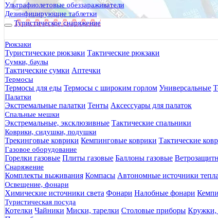
Ультрафиолетовые обеззараживатели
Дезинфицирующие таблетки
Туристическое снаряжение
Рюкзаки
Туристические рюкзаки
Тактические рюкзаки
Сумки, баулы
Тактические сумки
Аптечки
Термосы
Термосы для еды
Термосы с широким горлом
Универсальные
Т
Палатки
Экстремальные палатки
Тенты
Аксессуары для палаток
Спальные мешки
Экстремальные, эксклюзивные
Тактические спальники
Коврики, сидушки, подушки
Трекинговые коврики
Кемпинговые коврики
Тактические ков
Газовое оборудование
Горелки газовые
Плиты газовые
Баллоны газовые
Ветрозащит
Снаряжение
Комплекты выживания
Компасы
Автономные источники тепл
Освещение, фонари
Химические источники света
Фонари
Налобные фонари
Кемпи
Туристическая посуда
Котелки
Чайники
Миски, тарелки
Столовые приборы
Кружки,