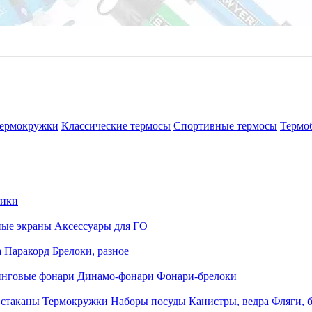
ермокружки
Классические термосы
Спортивные термосы
Термо
рики
ные экраны
Аксессуары для ГО
а
Паракорд
Брелоки, разное
нговые фонари
Динамо-фонари
Фонари-брелоки
 стаканы
Термокружки
Наборы посуды
Канистры, ведра
Фляги, 