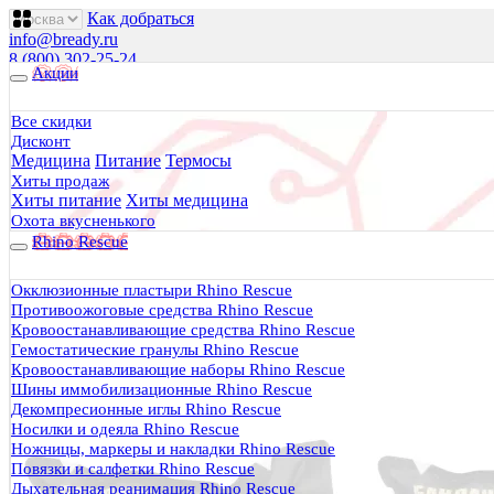
Как добраться
info@bready.ru
8 (800) 302-25-24
Акции
00
00
00
00
00
00
Пн 09
- 18
| Вт-Пт 09
- 20
| Сб 10
- 18
Все скидки
Дисконт
Будь Готов
.
Медицина
Питание
Термосы
Магазин походного снаряжения
Хиты продаж
все для туризма, охоты, рыбалки
Хиты питание
Хиты медицина
Охота вкусненького
Rhino Rescue
Каталог
0 руб.
Окклюзионные пластыри Rhino Rescue
0
Противоожоговые средства Rhino Rescue
Кровоостанавливающие средства Rhino Rescue
Гемостатические гранулы Rhino Rescue
Кровоостанавливающие наборы Rhino Rescue
Шины иммобилизационные Rhino Rescue
Декомпресионные иглы Rhino Rescue
0
Носилки и одеяла Rhino Rescue
Ножницы, маркеры и накладки Rhino Rescue
Тактическая медицина
Повязки и салфетки Rhino Rescue
Еда в дорогу
Дыхательная реанимация Rhino Rescue