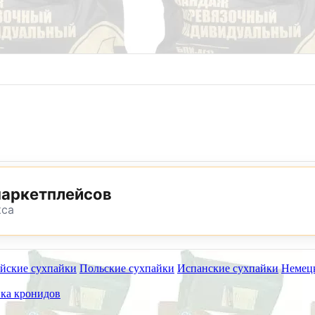
8 (800) 302-25-24
8 (495) 782-73-32
маркетплейсов
кса
йские сухпайки
Польские сухпайки
Испанские сухпайки
Немец
ет работать на самовывоз в субботу 8 и 15 августа.
ка кронидов