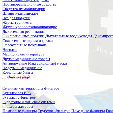
Противорадиационные средства
Средства иммобилизации
Шины медицинские
Все для инфузии
Жгуты турникеты
Жгуты кровоостанавливающие
Дыхательная реанимация
Окклюзионные повязки
Дыхательные воздуховоды
Декомпрес
Спасательные одеяла и грелки
Спасательные покрывала
Носилки
Медицинская литература
Другие медицинские товары
Антивирусные (бактерицидные) маски
Подсумки медицинские
Когезивные бинты
Очистка воды
Сменные картриджи для фильтров
Бутылки без BPA
Бутылки с фильтром
Гидраторы и питьевые системы
Фильтры для воды
Помповые фильтры
Трубочки фильтры
Походные фильтры
Гра