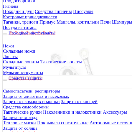
Плодосборники
Гигиена
Походный душ
Средства гигиены
Писсуары
Костровые принадлежности
Таганки, треноги
Примус
Мангалы, коптильни
Печи
Шампур
Посуда из титана
Походные инструменты
Ножи
Складные ножи
Лопаты
Складные лопаты
Тактические лопаты
Мультитулы
Мультиинструменты
Средства защиты
Самоспасатели, респираторы
Защита от животных и насекомых
Защита от комаров и мошки
Защита от клещей
Средства самообороны
Тактические ручки
Наколенники и налокотники
Аксессуары
Защита от холода
Тепловые маски
Покрывала спасательные
Автономные источни
Защита от солнца