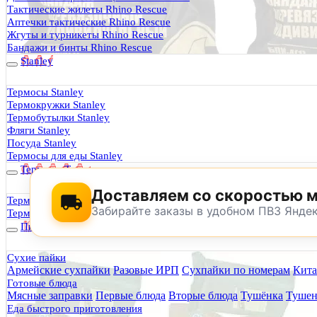
Термосы Stanley
Тактические жилеты Rhino Rescue
Фильтры для воды
Аптечки тактические Rhino Rescue
Оплата и доставка
Жгуты и турникеты Rhino Rescue
Гарантия и возврат
Бандажи и бинты Rhino Rescue
Оптовикам
Stanley
Контакты
Термосы Stanley
Термокружки Stanley
Будь Готов
.
Термобутылки Stanley
Фляги Stanley
0
Посуда Stanley
Термосы для еды Stanley
Термосы Tyeso
Доставляем со скоростью 
Термокружки Tyeso
Забирайте заказы в удобном ПВЗ Янде
Термобутылки Tyeso
Питание
Сухие пайки
Армейские сухпайки
Разовые ИРП
Сухпайки по номерам
Кита
По техническим причинам магазин не буд
Готовые блюда
Заранее корректируйте дату и время посещения магазина.
Мясные заправки
Первые блюда
Вторые блюда
Тушёнка
Тушен
Еда быстрого приготовления