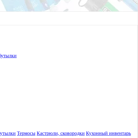
бутылки
бутылки
Термосы
Кастрюли, сковородки
Кухонный инвентарь