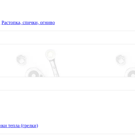
ы
Растопка, спички, огниво
ки тепла (грелки)