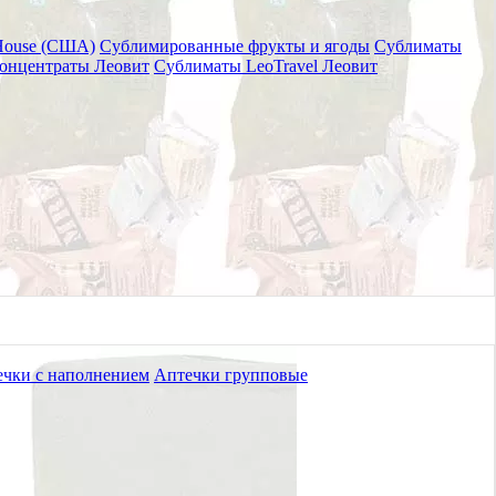
House (США)
Сублимированные фрукты и ягоды
Сублиматы
онцентраты Леовит
Сублиматы LeoTravel Леовит
чки с наполнением
Аптечки групповые