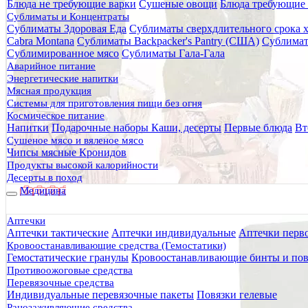
Блюда не требующие варки
Сушеные овощи
Блюда требующие 
Главная
Сублиматы и Концентраты
Каталог товаров
Сублиматы Здоровая Еда
Сублиматы сверхдлительного срока 
Медицина
Cabra Montana
Сублиматы Backpacker's Pantry (США)
Сублимат
Дыхательная реанимация
Сублимированное мясо
Сублиматы Гала-Гала
Декомпрессионные иглы
Аварийное питание
Декомпрессионная игла для пневмоторакса 14G Китай
Энергетические напитки
Мясная продукция
Декомпрессионная игла для п
Системы для приготовления пищи без огня
Космическое питание
Напитки
Подарочные наборы
Каши, десерты
Первые блюда
Вт
Сушеное мясо и вяленое мясо
Чипсы мясные Кронидов
Продукты высокой калорийности
Десерты в поход
Медицина
Аптечки
Аптечки тактические
Аптечки индивидуальные
Аптечки перв
Кровоостанавливающие средства (Гемостатики)
Гемостатические гранулы
Кровоостанавливающие бинты и пов
Противоожоговые средства
Перевязочные средства
Индивидуальные перевязочные пакеты
Повязки гелевые
Ранозаживляющие средства