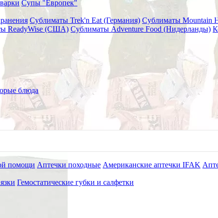
варки
Супы "Европек"
хранения
Сублиматы Trek'n Eat (Германия)
Сублиматы Mountain 
ы ReadyWise (США)
Сублиматы Adventure Food (Нидерланды)
К
невмоторакса 14G Китай
орые блюда
ой помощи
Аптечки походные
Американские аптечки IFAK
Апте
язки
Гемостатические губки и салфетки