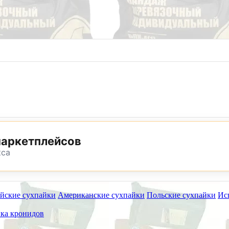
8 (800) 302-25-24
8 (495) 782-73-32
маркетплейсов
кса
йские сухпайки
Американские сухпайки
Польские сухпайки
Ис
ет работать на самовывоз в субботу 8 и 15 августа.
ка кронидов