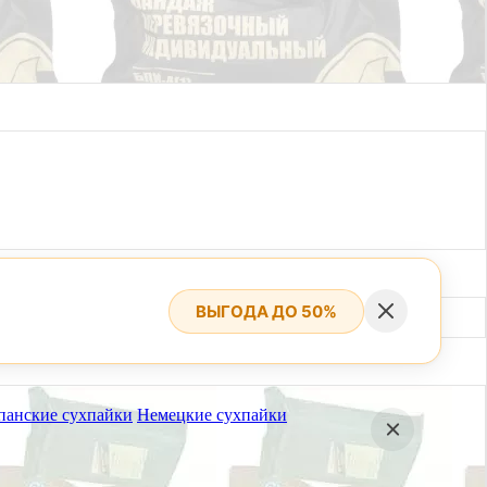
ВЫГОДА ДО 50%
панские сухпайки
Немецкие сухпайки