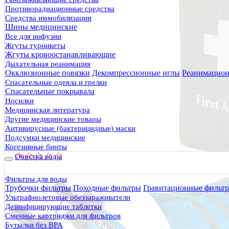
Противорадиационные средства
Средства иммобилизации
Шины медицинские
Все для инфузии
Жгуты турникеты
Жгуты кровоостанавливающие
Дыхательная реанимация
Окклюзионные повязки
Декомпрессионные иглы
Реанимацион
Спасательные одеяла и грелки
Спасательные покрывала
Носилки
Медицинская литература
Другие медицинские товары
Антивирусные (бактерицидные) маски
Подсумки медицинские
Когезивные бинты
Очистка воды
Фильтры для воды
Трубочки фильтры
Походные фильтры
Гравитационные фильт
Ультрафиолетовые обеззараживатели
Дезинфицирующие таблетки
Сменные картриджи для фильтров
Бутылки без BPA