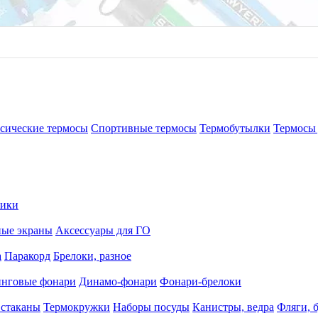
сические термосы
Спортивные термосы
Термобутылки
Термосы 
рики
ные экраны
Аксессуары для ГО
а
Паракорд
Брелоки, разное
нговые фонари
Динамо-фонари
Фонари-брелоки
 стаканы
Термокружки
Наборы посуды
Канистры, ведра
Фляги, 