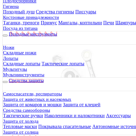
Плодосборники
Гигиена
Походный душ
Средства гигиены
Писсуары
Костровые принадлежности
Таганки, треноги
Примус
Мангалы, коптильни
Печи
Шампур
Посуда из титана
Походные инструменты
Ножи
Складные ножи
Лопаты
Складные лопаты
Тактические лопаты
Мультитулы
Мультиинструменты
Средства защиты
Самоспасатели, респираторы
Защита от животных и насекомых
Защита от комаров и мошки
Защита от клещей
Средства самообороны
Тактические ручки
Наколенники и налокотники
Аксессуары
Защита от холода
Тепловые маски
Покрывала спасательные
Автономные источни
Защита от солнца