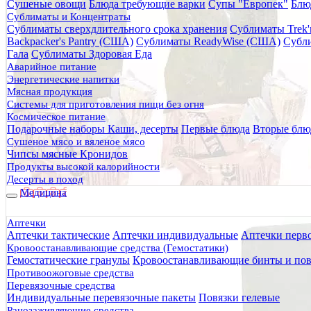
Сушеные овощи
Блюда требующие варки
Супы "Европек"
Блю
Главная
Сублиматы и Концентраты
Каталог товаров
Сублиматы сверхдлительного срока хранения
Сублиматы Trek'
Очистка воды
Backpacker's Pantry (США)
Сублиматы ReadyWise (США)
Субли
Фильтры для воды
Гала
Сублиматы Здоровая Еда
Походные фильтры
Аварийное питание
Фильтр для воды Katadyn VARIO Катадин Варио
Энергетические напитки
Мясная продукция
Фильтр для воды Katadyn VA
Системы для приготовления пищи без огня
Космическое питание
Подарочные наборы
Каши, десерты
Первые блюда
Вторые блю
Сушеное мясо и вяленое мясо
Чипсы мясные Кронидов
Продукты высокой калорийности
Десерты в поход
Медицина
Аптечки
Аптечки тактические
Аптечки индивидуальные
Аптечки перв
Кровоостанавливающие средства (Гемостатики)
Гемостатические гранулы
Кровоостанавливающие бинты и пов
Противоожоговые средства
Перевязочные средства
Индивидуальные перевязочные пакеты
Повязки гелевые
Ранозаживляющие средства