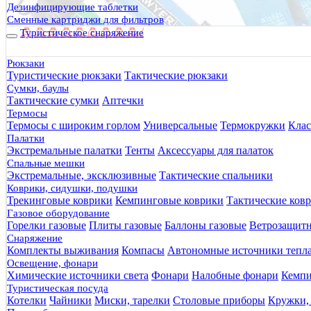
Дезинфицирующие таблетки
Сменные картриджи для фильтров
Туристическое снаряжение
Рюкзаки
Туристические рюкзаки
Тактические рюкзаки
Сумки, баулы
Тактические сумки
Аптечки
Термосы
Термосы с широким горлом
Универсальные
Термокружки
Клас
Палатки
Экстремальные палатки
Тенты
Аксессуары для палаток
Спальные мешки
Экстремальные, эксклюзивные
Тактические спальники
Коврики, сидушки, подушки
Трекинговые коврики
Кемпинговые коврики
Тактические ков
Газовое оборудование
Горелки газовые
Плиты газовые
Баллоны газовые
Ветрозащит
Снаряжение
Комплекты выживания
Компасы
Автономные источники тепл
Освещение, фонари
Химические источники света
Фонари
Налобные фонари
Кемпи
Туристическая посуда
Котелки
Чайники
Миски, тарелки
Столовые приборы
Кружки,