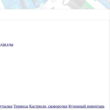
для еды
бутылки
Термосы
Кастрюли, сковородки
Кухонный инвентарь