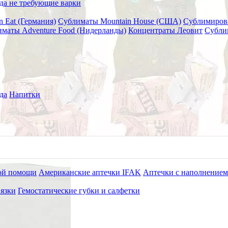
да не требующие варки
n Eat (Германия)
Сублиматы Mountain House (США)
Сублимиров
маты Adventure Food (Нидерланды)
Концентраты Леовит
Субли
RIO Катадин Варио
да
Напитки
ой помощи
Американские аптечки IFAK
Аптечки с наполнением
язки
Гемостатические губки и салфетки