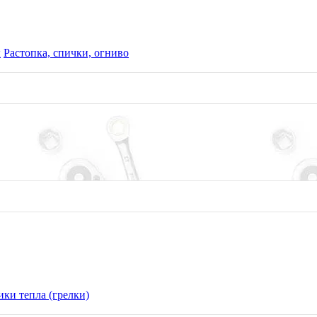
ы
Растопка, спички, огниво
ки тепла (грелки)