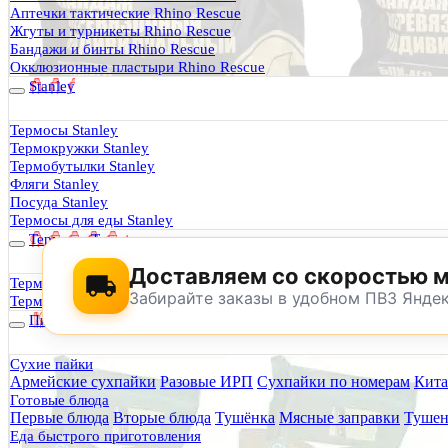
Термосы Stanley
Аптечки тактические Rhino Rescue
Фильтры для воды
Жгуты и турникеты Rhino Rescue
Оплата и доставка
Бандажи и бинты Rhino Rescue
Гарантия и возврат
Окклюзионные пластыри Rhino Rescue
Оптовикам
Stanley
Контакты
Термосы Stanley
Термокружки Stanley
Будь Готов
.
Термобутылки Stanley
Фляги Stanley
0
Посуда Stanley
Термосы для еды Stanley
Термосы Tyeso
Доставляем со скоростью 
Термокружки Tyeso
Забирайте заказы в удобном ПВЗ Янде
Термобутылки Tyeso
Питание
Сухие пайки
Армейские сухпайки
Разовые ИРП
Сухпайки по номерам
Кита
По техническим причинам магазин не буд
Готовые блюда
Заранее корректируйте дату и время посещения магазина.
Первые блюда
Вторые блюда
Тушёнка
Мясные заправки
Тушен
Еда быстрого приготовления