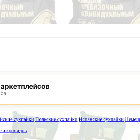
8 (800) 302-25-24
8 (495) 782-73-32
маркетплейсов
кса
йские сухпайки
Польские сухпайки
Испанские сухпайки
Немец
ет работать на самовывоз в субботу 8 и 15 августа.
ка кронидов