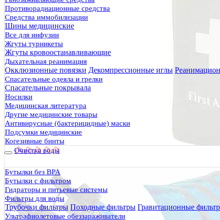
Противорадиационные средства
Средства иммобилизации
Шины медицинские
Все для инфузии
Жгуты турникеты
Жгуты кровоостанавливающие
Дыхательная реанимация
Окклюзионные повязки
Декомпрессионные иглы
Реанимацион
Спасательные одеяла и грелки
Спасательные покрывала
Носилки
Медицинская литература
Другие медицинские товары
Антивирусные (бактерицидные) маски
Подсумки медицинские
Когезивные бинты
Очистка воды
Бутылки без BPA
Бутылки с фильтром
Гидраторы и питьевые системы
Фильтры для воды
Трубочки фильтры
Походные фильтры
Гравитационные фильт
Ультрафиолетовые обеззараживатели