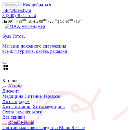
Как добраться
info@bready.ru
8 (800) 302-25-24
00
00
00
00
00
00
Пн 09
- 18
| Вт-Пт 09
- 20
| Сб 10
- 18
Будь Готов
.
Магазин походного снаряжения
все для туризма, охоты, рыбалки
Каталог
Акции
Дисконт
Медицина
Питание
Термосы
Хиты продаж
Хиты питание
Хиты медицина
Охота вкусненького
Все скидки
Rhino Rescue
Противоожоговые средства Rhino Rescue