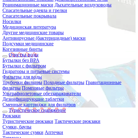
Реанимационные маски
Дыхательные воздуховоды
Спасательные одеяла и грелки
Спасательные покрывала
Носилки
Медицинская литература
Другие медицинские товары
Антивирусные (бактерицидные) маски
Подсумки медицинские
Когезивные бинты
Очистка воды
Бутылки без BPA
Бутылки с фильтром
Гидраторы и питьевые системы
Фильтры для воды
Трубочки фильтры
Походные фильтры
Гравитационные
фильтры
Помповые фильтры
Ультрафиолетовые обеззараживатели
Дезинфицирующие таблетки
Сменные картриджи для фильтров
Туристическое снаряжение
Рюкзаки
Туристические рюкзаки
Тактические рюкзаки
Сумки, баулы
Тактические сумки
Аптечки
Термосы