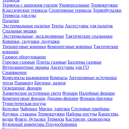
Термосы с широким горлом
Универсальные
Термокружки
Классические термосы
Спортивные термосы
Термобутылки
Термосы для еды
Палатки
Экстремальные палатки
Тенты
Аксессуары для палаток
Спальные мешки
Экстремальные, эксклюзивные
Тактические спальники
Коврики, сидушки, подушки
Трекинговые коврики
Кемпинговые коврики
Тактические
коврики
Газовое оборудование
Горелки газовые
Плиты газовые
Баллоны газовые
Ветрозащитные экраны
Аксессуары для ГО
Снаряжение
Комплекты выживания
Компасы
Автономные источники
тепла
Паракорд
Брелоки, разное
Освещение, фонари
Химические источники света
Фонари
Налобные фонари
Кемпинговые фонари
Динамо-фонари
Фонари-брелоки
Туристическая посуда
Котелки
Чайники
Миски, тарелки
Столовые приборы
Кружки, стаканы
Термокружки
Наборы посуды
Канистры,
ведра
Фляги, бутылки
Термосы
Кастрюли, сковородки
Кухонный инвентарь
Плодосборники