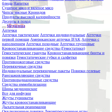
блюда
Напитки
Сушеное мясо и вяленое мясо
Чипсы мясные Кронидов
Продукты высокой калорийности
Десерты в поход
Медицина
Аптечки
Аптечки тактические
Аптечки индивидуальные
Аптечки
первой помощи
Американские аптечки IFAK
Аптечки с
наполнением
Аптечки походные
Аптечки групповые
Кровоостанавливающие средства (Гемостатики)
Гемостатические гранулы
Кровоостанавливающие бинты и
повязки
Гемостатические губки и салфетки
Противоожоговые средства
Перевязочные средства
Индивидуальные перевязочные пакеты
Повязки гелевые
Ранозаживляющие средства
Противорадиационные средства
Средства иммобилизации
Шины медицинские
Все для инфузии
Жгуты турникеты
Жгуты кровоостанавливающие
Дыхательная реанимация
Окклюзионные повязки
Декомпрессионные иглы