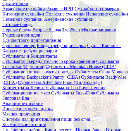
Сухие пайки
Армейские сухпайки
Разовые ИРП
Сухпайки по номерам
Китайские сухпайки
Польские сухпайки
Испанские сухпайки
Немецкие сухпайки
Американские сухпайки
Готовые блюда
Первые блюда
Вторые блюда
Тушёнка
Мясные заправки
Тушенка кронидов
Еда быстрого приготовления
Сушеные овощи
Блюда требующие варки
Супы "Европек"
Блюда не требующие варки
Сублиматы и Концентраты
Сублиматы сверхдлительного срока хранения
Сублиматы
Trek'n Eat (Германия)
Сублиматы Mountain House (США)
Сублимированные фрукты и ягоды
Сублиматы Cabra Montana
Сублиматы Backpacker's Pantry (США)
Сублиматы ReadyWise
(США)
Сублиматы Adventure Food (Нидерланды)
Концентраты Леовит
Сублиматы LeoTravel Леовит
Сублимированное мясо
Сублиматы Гала-Гала
Сублиматы
Здоровая Еда
Аварийное питание
Энергетические напитки
Мясная продукция
Системы для приготовления пищи без огня
Космическое питание
Подарочные наборы
Каши, десерты
Первые блюда
Вторые