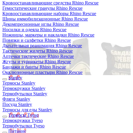
Кровоостанавливающие средства Rhino Rescue
Гемостатические гранулы Rhino Rescue
Кровоостанавливающие наборы Rhino Rescue
Шины иммобилизационные Rhino Rescue
Декомпресионные иглы Rhino Rescue
Носилки и одеяла Rhino Rescue
Ножницы, маркеры и накладки Rhino Rescue
Повязки и салфетки Rhino Rescue
Дыхательная реанимация Rhino Rescue
Тактические жилеты Rhino Rescue
Аптечки тактические Rhino Rescue
Жгуты и турникеты Rhino Rescue
Бандажи и бинты Rhino Rescue
Окклюзионные пластыри Rhino Rescue
Stanley
Термосы Stanley
Термокружки Stanley
Термобутылки Stanley
Фляги Stanley
Посуда Stanley
Термосы для еды Stanley
Термосы Tyeso
Термокружки Tyeso
Термобутылки Tyeso
Питание