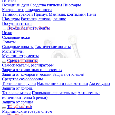
Гигиена
Походный душ
Средства гигиены
Писсуары
Костровые принадлежности
Таганки, треноги
Примус
Мангалы, коптильни
Печи
Шампуры
Растопка, спички, огниво
Посуда из титана
Походные инструменты
Ножи
Складные ножи
Лопаты
Складные лопаты
Тактические лопаты
Мультитулы
Мультиинструменты
Средства защиты
Самоспасатели, респираторы
Защита от животных и насекомых
Защита от комаров и мошки
Защита от клещей
Средства самообороны
Тактические ручки
Наколенники и налокотники
Аксессуары
Защита от холода
Тепловые маски
Покрывала спасательные
Автономные
источники тепла (грелки)
Защита от солнца
Товары оптом
Медицинские товары оптом