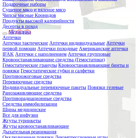
Подарочные наборы
Сушеное мясо и вяленое мясо
Чипсы мясные Кронидов
Продукты высокой калорийности
Десерты в поход
Медицина
Аптечки
Аптечки тактические
Аптечки индивидуальные
Аптечки
первой помощи
Аптечки походные
Американские аптечки
IFAK
Аптечки с наполнением
Аптечки групповые
Кровоостанавливающие средства (Гемостатики)
Гемостатические гранулы
Кровоостанавливающие бинты и
повязки
Гемостатические губки и салфетки
Противоожоговые средства
Перевязочные средства
Индивидуальные перевязочные пакеты
Повязки гелевые
Ранозаживляющие средства
Противорадиационные средства
Средства иммобилизации
Шины медицинские
Все для инфузии
Жгуты турникеты
Жгуты кровоостанавливающие
Дыхательная реанимация
Окклюзионные повязки
Декомпрессионные иглы