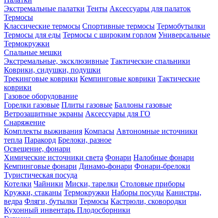
Экстремальные палатки
Тенты
Аксессуары для палаток
Термосы
Классические термосы
Спортивные термосы
Термобутылки
Термосы для еды
Термосы с широким горлом
Универсальные
Термокружки
Спальные мешки
Экстремальные, эксклюзивные
Тактические спальники
Коврики, сидушки, подушки
Трекинговые коврики
Кемпинговые коврики
Тактические
коврики
Газовое оборудование
Горелки газовые
Плиты газовые
Баллоны газовые
Ветрозащитные экраны
Аксессуары для ГО
Снаряжение
Комплекты выживания
Компасы
Автономные источники
тепла
Паракорд
Брелоки, разное
Освещение, фонари
Химические источники света
Фонари
Налобные фонари
Кемпинговые фонари
Динамо-фонари
Фонари-брелоки
Туристическая посуда
Котелки
Чайники
Миски, тарелки
Столовые приборы
Кружки, стаканы
Термокружки
Наборы посуды
Канистры,
ведра
Фляги, бутылки
Термосы
Кастрюли, сковородки
Кухонный инвентарь
Плодосборники