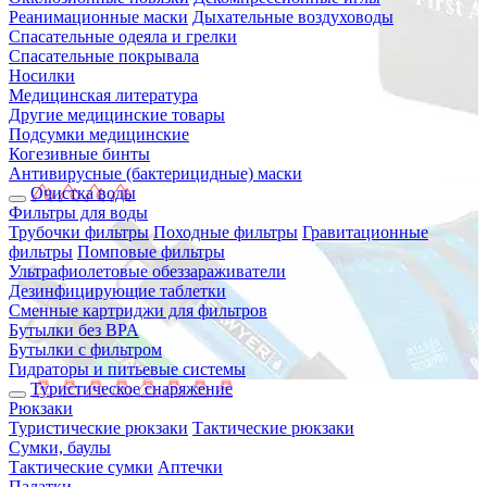
Реанимационные маски
Дыхательные воздуховоды
Спасательные одеяла и грелки
Спасательные покрывала
Носилки
Медицинская литература
Другие медицинские товары
Подсумки медицинские
Когезивные бинты
Антивирусные (бактерицидные) маски
Очистка воды
Фильтры для воды
Трубочки фильтры
Походные фильтры
Гравитационные
фильтры
Помповые фильтры
Ультрафиолетовые обеззараживатели
Дезинфицирующие таблетки
Сменные картриджи для фильтров
Бутылки без BPA
Бутылки с фильтром
Гидраторы и питьевые системы
Туристическое снаряжение
Рюкзаки
Туристические рюкзаки
Тактические рюкзаки
Сумки, баулы
Тактические сумки
Аптечки
Палатки