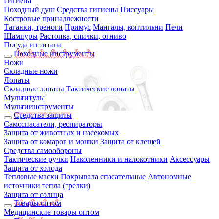
Гигиена
Походный душ
Средства гигиены
Писсуары
Костровые принадлежности
Таганки, треноги
Примус
Мангалы, коптильни
Печи
Шампуры
Растопка, спички, огниво
Посуда из титана
Походные инструменты
Ножи
Складные ножи
Лопаты
Складные лопаты
Тактические лопаты
Мультитулы
Мультиинструменты
Средства защиты
Самоспасатели, респираторы
Защита от животных и насекомых
Защита от комаров и мошки
Защита от клещей
Средства самообороны
Тактические ручки
Наколенники и налокотники
Аксессуары
Защита от холода
Тепловые маски
Покрывала спасательные
Автономные
источники тепла (грелки)
Защита от солнца
Товары оптом
Медицинские товары оптом