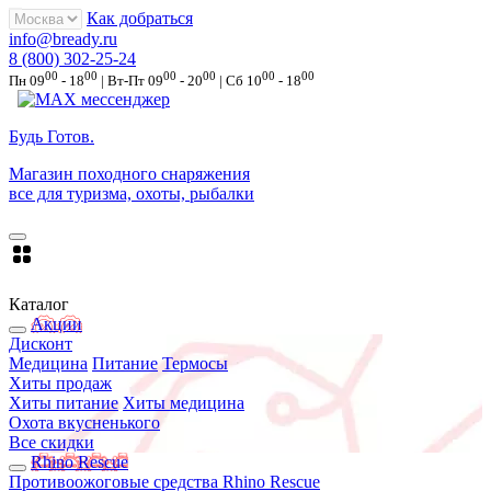
Как добраться
info@bready.ru
8 (800) 302-25-24
00
00
00
00
00
00
Пн 09
- 18
| Вт-Пт 09
- 20
| Сб 10
- 18
Будь Готов
.
Магазин походного снаряжения
все для туризма, охоты, рыбалки
Каталог
Акции
Дисконт
Медицина
Питание
Термосы
Хиты продаж
Хиты питание
Хиты медицина
Охота вкусненького
Все скидки
Rhino Rescue
Противоожоговые средства Rhino Rescue