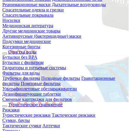
Реанимационные маски
Дыхательные воздуховоды
Спасательные одеяла и грелки
Спасательные покрывала
Носилки
Медицинская литература
Другие медицинские товары
Антивирусные (бактерицидные) маски
Подсумки медицинские
Когезивные бинты
Очистка воды
Бутылки без BPA
Бутылки с фильтром
Гидраторы и питьевые системы
Фильтры для воды
Трубочки фильтры
Походные фильтры
Гравитационные
фильтры
Помповые фильтры
Ультрафиолетовые обеззараживатели
Дезинфицирующие таблетки
Сменные картриджи для фильтров
Туристическое снаряжение
Рюкзаки
Туристические рюкзаки
Тактические рюкзаки
Сумки, баулы
Тактические сумки
Аптечки
Термосы