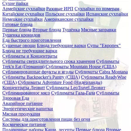
Сухие пайки
Армейские сухпайки
Разовые ИРП
Сухпайки по номерам
Китайские сухпайки
Польские сухпайки
Испанские сухпайки
Немецкие сухпайки
Американские сухпайки
Готовые блюда
Первые блюда
Вторые блюда
Тушёнка
Мясные заправки
Тушенка кронидов
Еда быстрого приготовления
Сушеные овощи
Блюда требующие варки
Супы "Европек"
Блюда не требующие варки
Сублиматы и Концентраты
Сублиматы сверхдлительного срока хранения
Сублиматы
Trek'n Eat (Германия)
Сублиматы Mountain House (США)
Сублимированные фрукты и ягоды
Сублиматы Cabra Montana
Сублиматы Backpacker's Pantry (США)
Сублиматы ReadyWise
(США)
Сублиматы Adventure Food (Нидерланды)
Концентраты Леовит
Сублиматы LeoTravel Леовит
Сублимированное мясо
Сублиматы Гала-Гала
Сублиматы
Здоровая Еда
Аварийное питание
Энергетические напитки
Мясная продукция
Системы для приготовления пищи без огня
Космическое питание
Подарочные наборы
Каши, десерты
Первые блюда
Вторые