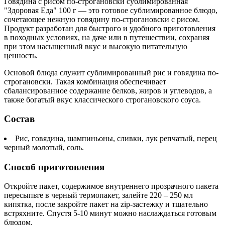
Говядина с рисом по-строгановски сублимированная
"Здоровая Еда" 100 г — это готовое сублимированное блюдо,
сочетающее нежную говядину по-строгановски с рисом.
Продукт разработан для быстрого и удобного приготовления
в походных условиях, на даче или в путешествии, сохраняя
при этом насыщенный вкус и высокую питательную
ценность.
Основой блюда служит сублимированный рис и говядина по-
строгановски. Такая комбинация обеспечивает
сбалансированное содержание белков, жиров и углеводов, а
также богатый вкус классического строгановского соуса.
Состав
Рис, говядина, шампиньоны, сливки, лук репчатый, перец
черный молотый, соль.
Способ приготовления
Откройте пакет, содержимое внутреннего прозрачного пакета
пересыпьте в черный термопакет, залейте 220 – 250 мл
кипятка, после закройте пакет на zip-застежку и тщательно
встряхните. Спустя 5-10 минут можно наслаждаться готовым
блюдом.