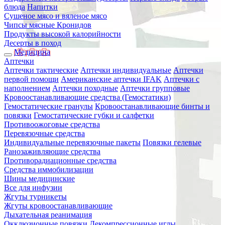
блюда
Напитки
Сушеное мясо и вяленое мясо
Чипсы мясные Кронидов
Продукты высокой калорийности
Десерты в поход
Медицина
Аптечки
Аптечки тактические
Аптечки индивидуальные
Аптечки
первой помощи
Американские аптечки IFAK
Аптечки с
наполнением
Аптечки походные
Аптечки групповые
Кровоостанавливающие средства (Гемостатики)
Гемостатические гранулы
Кровоостанавливающие бинты и
повязки
Гемостатические губки и салфетки
Противоожоговые средства
Перевязочные средства
Индивидуальные перевязочные пакеты
Повязки гелевые
Ранозаживляющие средства
Противорадиационные средства
Средства иммобилизации
Шины медицинские
Все для инфузии
Жгуты турникеты
Жгуты кровоостанавливающие
Дыхательная реанимация
Окклюзионные повязки
Декомпрессионные иглы