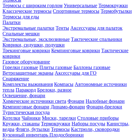
Термосы с широким горлом
Универсальные
Термокружки
Классические термосы
Спортивные термосы
Термобутылки
Термосы для еды
Палатки
Экстремальные палатки
Тенты
Аксессуары для палаток
Спальные мешки
Экстремальные, эксклюзивные
Тактические спальники
Коврики, сидушки, подушки
Трекинговые коврики
Кемпинговые коврики
Тактические
коврики
Газовое оборудование
Горелки газовые
Плиты газовые
Баллоны газовые
Ветрозащитные экраны
Аксессуары для ГО
Снаряжение
Комплекты выживания
Компасы
Автономные источники
тепла
Паракорд
Брелоки, разное
Освещение, фонари
Химические источники света
Фонари
Налобные фонари
Кемпинговые фонари
Динамо-фонари
Фонари-брелоки
Туристическая посуда
Котелки
Чайники
Миски, тарелки
Столовые приборы
Кружки, стаканы
Термокружки
Наборы посуды
Канистры,
ведра
Фляги, бутылки
Термосы
Кастрюли, сковородки
Кухонный инвентарь
Плодосборники