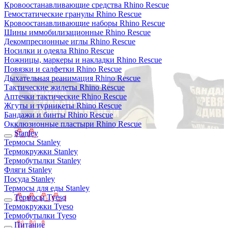
Кровоостанавливающие средства Rhino Rescue
Гемостатические гранулы Rhino Rescue
Кровоостанавливающие наборы Rhino Rescue
Шины иммобилизационные Rhino Rescue
Декомпресионные иглы Rhino Rescue
Носилки и одеяла Rhino Rescue
Ножницы, маркеры и накладки Rhino Rescue
Повязки и салфетки Rhino Rescue
Дыхательная реанимация Rhino Rescue
Тактические жилеты Rhino Rescue
Аптечки тактические Rhino Rescue
Жгуты и турникеты Rhino Rescue
Бандажи и бинты Rhino Rescue
Окклюзионные пластыри Rhino Rescue
Stanley
Термосы Stanley
Термокружки Stanley
Термобутылки Stanley
Фляги Stanley
Посуда Stanley
Термосы для еды Stanley
Термосы Tyeso
Термокружки Tyeso
Термобутылки Tyeso
Питание