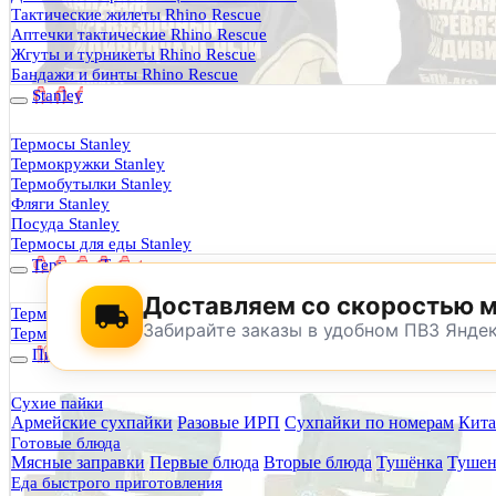
Термосы Stanley
Тактические жилеты Rhino Rescue
Фильтры для воды
Аптечки тактические Rhino Rescue
Оплата и доставка
Жгуты и турникеты Rhino Rescue
Гарантия и возврат
Бандажи и бинты Rhino Rescue
Оптовикам
Stanley
Контакты
Термосы Stanley
Термокружки Stanley
Будь Готов
.
Термобутылки Stanley
Фляги Stanley
0
Посуда Stanley
Термосы для еды Stanley
Термосы Tyeso
Доставляем со скоростью 
Термокружки Tyeso
Забирайте заказы в удобном ПВЗ Янде
Термобутылки Tyeso
Питание
Сухие пайки
Армейские сухпайки
Разовые ИРП
Сухпайки по номерам
Кита
По техническим причинам магазин не буд
Готовые блюда
Заранее корректируйте дату и время посещения магазина.
Мясные заправки
Первые блюда
Вторые блюда
Тушёнка
Тушен
Еда быстрого приготовления