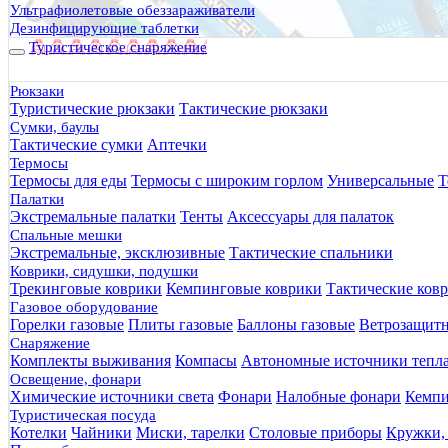
Ультрафиолетовые обеззараживатели
Дезинфицирующие таблетки
Туристическое снаряжение
Рюкзаки
Туристические рюкзаки
Тактические рюкзаки
Сумки, баулы
Тактические сумки
Аптечки
Термосы
Термосы для еды
Термосы с широким горлом
Универсальные
Т
Палатки
Экстремальные палатки
Тенты
Аксессуары для палаток
Спальные мешки
Экстремальные, эксклюзивные
Тактические спальники
Коврики, сидушки, подушки
Трекинговые коврики
Кемпинговые коврики
Тактические ков
Газовое оборудование
Горелки газовые
Плиты газовые
Баллоны газовые
Ветрозащит
Снаряжение
Комплекты выживания
Компасы
Автономные источники тепл
Освещение, фонари
Химические источники света
Фонари
Налобные фонари
Кемпи
Туристическая посуда
Котелки
Чайники
Миски, тарелки
Столовые приборы
Кружки,