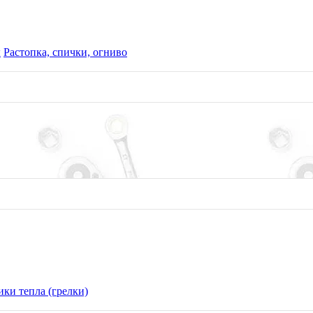
ы
Растопка, спички, огниво
ки тепла (грелки)