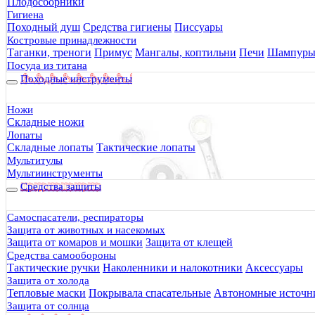
Плодосборники
Гигиена
Походный душ
Средства гигиены
Писсуары
Костровые принадлежности
Таганки, треноги
Примус
Мангалы, коптильни
Печи
Шампур
Посуда из титана
Походные инструменты
Ножи
Складные ножи
Лопаты
Складные лопаты
Тактические лопаты
Мультитулы
Мультиинструменты
Средства защиты
Самоспасатели, респираторы
Защита от животных и насекомых
Защита от комаров и мошки
Защита от клещей
Средства самообороны
Тактические ручки
Наколенники и налокотники
Аксессуары
Защита от холода
Тепловые маски
Покрывала спасательные
Автономные источни
Защита от солнца