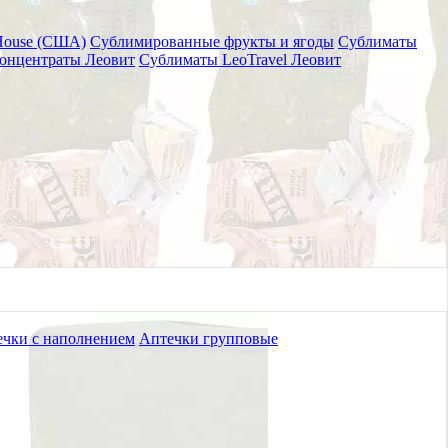
House (США)
Сублимированные фрукты и ягоды
Сублиматы
онцентраты Леовит
Сублиматы LeoTravel Леовит
чки с наполнением
Аптечки групповые