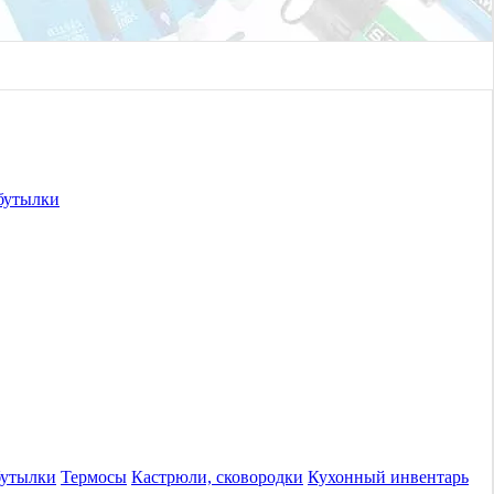
бутылки
бутылки
Термосы
Кастрюли, сковородки
Кухонный инвентарь