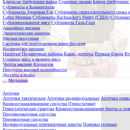
Блюда не требующие варки
Сушеные овощи
Блюда требующие 
Главная
Сублиматы и Концентраты
Каталог товаров
Сублиматы Здоровая Еда
Сублиматы сверхдлительного срока 
Питание
Cabra Montana
Сублиматы Backpacker's Pantry (США)
Сублимат
Готовые блюда
Сублимированное мясо
Сублиматы Гала-Гала
Тушёнка
Аварийное питание
Говядина тушеная Л4 250 г (Бизнес повар)
Энергетические напитки
Мясная продукция
Говядина тушеная Л4 250 г (Б
Системы для приготовления пищи без огня
Космическое питание
Напитки
Подарочные наборы
Каши, десерты
Первые блюда
Вт
Сушеное мясо и вяленое мясо
Чипсы мясные Кронидов
Продукты высокой калорийности
Десерты в поход
Медицина
Аптечки
Аптечки тактические
Аптечки индивидуальные
Аптечки перв
Кровоостанавливающие средства (Гемостатики)
Гемостатические гранулы
Кровоостанавливающие бинты и пов
Противоожоговые средства
Перевязочные средства
Индивидуальные перевязочные пакеты
Повязки гелевые
Ранозаживляющие средства