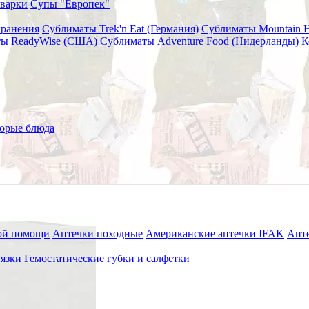
варки
Супы "Европек"
хранения
Сублиматы Trek'n Eat (Германия)
Сублиматы Mountain 
ы ReadyWise (США)
Сублиматы Adventure Food (Нидерланды)
К
изнес повар)
орые блюда
ой помощи
Аптечки походные
Американские аптечки IFAK
Апте
язки
Гемостатические губки и салфетки