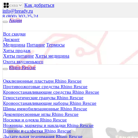
Как добраться
info@bready.ru
8 (800) 302-25-24
Акции
00
00
00
00
00
00
Пн 09
- 18
| Вт-Пт 09
- 20
| Сб 10
- 18
Все скидки
Дисконт
Будь Готов
.
Медицина
Питание
Термосы
Магазин походного снаряжения
Хиты продаж
все для туризма, охоты, рыбалки
Хиты питание
Хиты медицина
Охота вкусненького
Rhino Rescue
Каталог
0 руб.
Окклюзионные пластыри Rhino Rescue
0
Противоожоговые средства Rhino Rescue
Кровоостанавливающие средства Rhino Rescue
Гемостатические гранулы Rhino Rescue
Кровоостанавливающие наборы Rhino Rescue
Шины иммобилизационные Rhino Rescue
Декомпресионные иглы Rhino Rescue
0
Носилки и одеяла Rhino Rescue
Ножницы, маркеры и накладки Rhino Rescue
Тактическая медицина
Повязки и салфетки Rhino Rescue
Еда в дорогу
Дыхательная реанимация Rhino Rescue