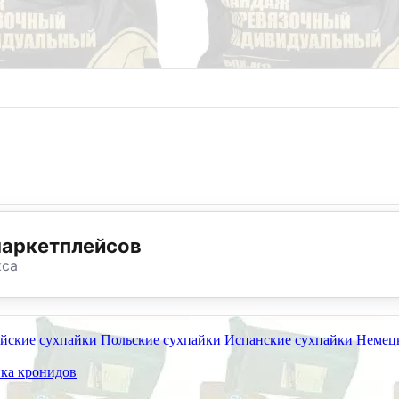
8 (800) 302-25-24
8 (495) 782-73-32
маркетплейсов
кса
йские сухпайки
Польские сухпайки
Испанские сухпайки
Немец
ет работать на самовывоз в субботу 8 и 15 августа.
ка кронидов