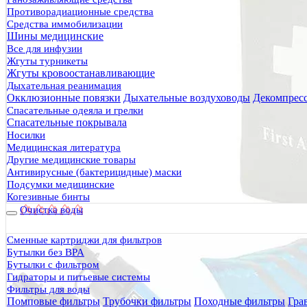
Противорадиационные средства
Средства иммобилизации
Шины медицинские
Все для инфузии
Жгуты турникеты
Жгуты кровоостанавливающие
Дыхательная реанимация
Окклюзионные повязки
Дыхательные воздуховоды
Декомпрес
Спасательные одеяла и грелки
Спасательные покрывала
Носилки
Медицинская литература
Другие медицинские товары
Антивирусные (бактерицидные) маски
Подсумки медицинские
Когезивные бинты
Очистка воды
Сменные картриджи для фильтров
Бутылки без BPA
Бутылки с фильтром
Гидраторы и питьевые системы
Фильтры для воды
Помповые фильтры
Трубочки фильтры
Походные фильтры
Гра