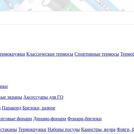
ермокружки
Классические термосы
Спортивные термосы
Термо
рики
ные экраны
Аксессуары для ГО
а
Паракорд
Брелоки, разное
нговые фонари
Динамо-фонари
Фонари-брелоки
 стаканы
Термокружки
Наборы посуды
Канистры, ведра
Фляги, 