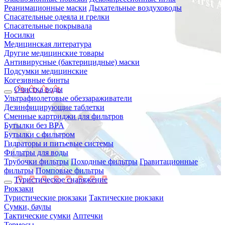
Реанимационные маски
Дыхательные воздуховоды
Спасательные одеяла и грелки
Спасательные покрывала
Носилки
Медицинская литература
Другие медицинские товары
Антивирусные (бактерицидные) маски
Подсумки медицинские
Когезивные бинты
Очистка воды
Ультрафиолетовые обеззараживатели
Дезинфицирующие таблетки
Сменные картриджи для фильтров
Бутылки без BPA
Бутылки с фильтром
Гидраторы и питьевые системы
Фильтры для воды
Трубочки фильтры
Походные фильтры
Гравитационные
фильтры
Помповые фильтры
Туристическое снаряжение
Рюкзаки
Туристические рюкзаки
Тактические рюкзаки
Сумки, баулы
Тактические сумки
Аптечки
Термосы