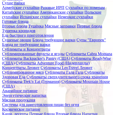
Сухие пайки
Армейские сухпайки
Разовые ИРП
Сухпайки по номерам
Китайские сухпайки
Американские сухпайки
Польские
сухпайки
Испанские сухпайки
Немецкие сухпайки
Готовые блюда
Вторые блюда
Тушёнка
Мясные заправки
Первые блюда
Тушенка кронидов
Еда быстрого приготовления
Сушеные овощи
Блюда требующие варки
Супы "Европек"
Блюда не требующие варки
Сублиматы и Концентраты
Сублимированные фрукты и ягоды
Сублиматы Cabra Montana
Сублиматы Backpacker's Pantry (США)
Сублиматы ReadyWise
(США)
Сублиматы Adventure Food (Нидерланды)
Концентраты Леовит
Сублиматы LeoTravel Леовит
Сублимированное мясо
Сублиматы Гала-Гала
Сублиматы
Здоровая Еда
Сублиматы сверхдлительного срока хранения
Сублиматы Trek'n Eat (Германия)
Сублиматы Mountain House
(США)
Аварийное питание
Энергетические напитки
Мясная продукция
Системы для приготовления пищи без огня
Космическое питание
Каши, десерты
Первые блюда
Вторые блюда
Напитки