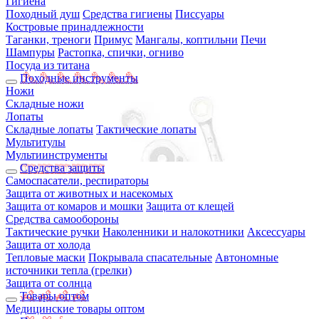
Гигиена
Походный душ
Средства гигиены
Писсуары
Костровые принадлежности
Таганки, треноги
Примус
Мангалы, коптильни
Печи
Шампуры
Растопка, спички, огниво
Посуда из титана
Походные инструменты
Ножи
Складные ножи
Лопаты
Складные лопаты
Тактические лопаты
Мультитулы
Мультиинструменты
Средства защиты
Самоспасатели, респираторы
Защита от животных и насекомых
Защита от комаров и мошки
Защита от клещей
Средства самообороны
Тактические ручки
Наколенники и налокотники
Аксессуары
Защита от холода
Тепловые маски
Покрывала спасательные
Автономные
источники тепла (грелки)
Защита от солнца
Товары оптом
Медицинские товары оптом