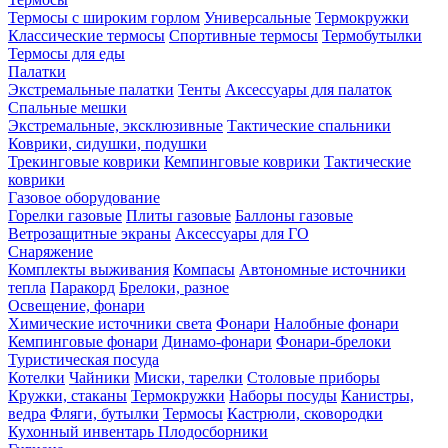
Термосы с широким горлом
Универсальные
Термокружки
Классические термосы
Спортивные термосы
Термобутылки
Термосы для еды
Палатки
Экстремальные палатки
Тенты
Аксессуары для палаток
Спальные мешки
Экстремальные, эксклюзивные
Тактические спальники
Коврики, сидушки, подушки
Трекинговые коврики
Кемпинговые коврики
Тактические
коврики
Газовое оборудование
Горелки газовые
Плиты газовые
Баллоны газовые
Ветрозащитные экраны
Аксессуары для ГО
Снаряжение
Комплекты выживания
Компасы
Автономные источники
тепла
Паракорд
Брелоки, разное
Освещение, фонари
Химические источники света
Фонари
Налобные фонари
Кемпинговые фонари
Динамо-фонари
Фонари-брелоки
Туристическая посуда
Котелки
Чайники
Миски, тарелки
Столовые приборы
Кружки, стаканы
Термокружки
Наборы посуды
Канистры,
ведра
Фляги, бутылки
Термосы
Кастрюли, сковородки
Кухонный инвентарь
Плодосборники