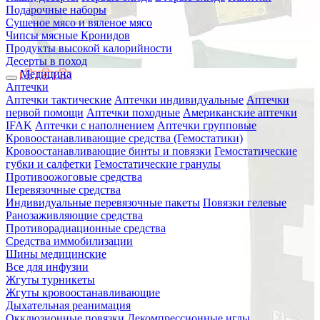
Подарочные наборы
Сушеное мясо и вяленое мясо
Чипсы мясные Кронидов
Продукты высокой калорийности
Десерты в поход
Медицина
Аптечки
Аптечки тактические
Аптечки индивидуальные
Аптечки
первой помощи
Аптечки походные
Американские аптечки
IFAK
Аптечки с наполнением
Аптечки групповые
Кровоостанавливающие средства (Гемостатики)
Кровоостанавливающие бинты и повязки
Гемостатические
губки и салфетки
Гемостатические гранулы
Противоожоговые средства
Перевязочные средства
Индивидуальные перевязочные пакеты
Повязки гелевые
Ранозаживляющие средства
Противорадиационные средства
Средства иммобилизации
Шины медицинские
Все для инфузии
Жгуты турникеты
Жгуты кровоостанавливающие
Дыхательная реанимация
Окклюзионные повязки
Декомпрессионные иглы