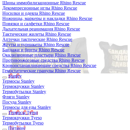
Шины иммобилизационные Rhino Rescue
Декомпресионные иглы Rhino Rescue
Носилки и одеяла Rhino Rescue
Ножницы, маркеры и накладки Rhino Rescue
Повязки и салфетки Rhino Rescue
Дыхательная реанимация Rhino Rescue
Тактические жилеты Rhino Rescue
Аптечки тактические Rhino Rescue
Жгуты и турникеты Rhino Rescue
Бандажи и бинты Rhino Rescue
Окклюзионные пластыри Rhino Rescue
Противоожоговые средства Rhino Rescue
Кровоостанавливающие средства Rhino Rescue
Гемостатические гранулы Rhino Rescue
Stanley
Термосы Stanley
Термокружки Stanley
Термобутылки Stanley
Фляги Stanley
Посуда Stanley
Термосы для еды Stanley
Термосы Tyeso
Термокружки Tyeso
Термобутылки Tyeso
Питание