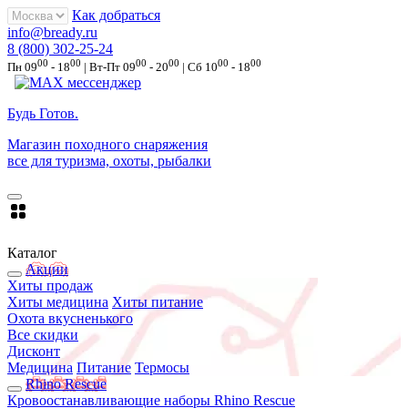
Как добраться
info@bready.ru
8 (800) 302-25-24
00
00
00
00
00
00
Пн 09
- 18
| Вт-Пт 09
- 20
| Сб 10
- 18
Будь Готов
.
Магазин походного снаряжения
все для туризма, охоты, рыбалки
Каталог
Акции
Хиты продаж
Хиты медицина
Хиты питание
Охота вкусненького
Все скидки
Дисконт
Медицина
Питание
Термосы
Rhino Rescue
Кровоостанавливающие наборы Rhino Rescue