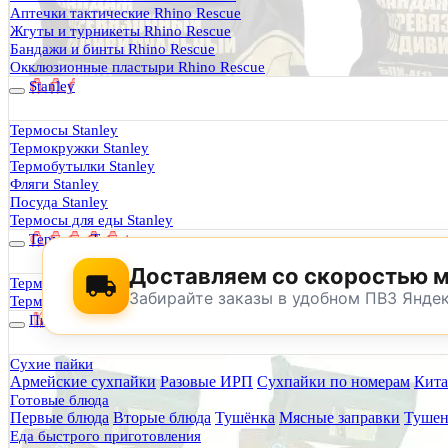
Термосы Stanley
Аптечки тактические Rhino Rescue
Фильтры для воды
Жгуты и турникеты Rhino Rescue
Оплата и доставка
Бандажи и бинты Rhino Rescue
Гарантия и возврат
Окклюзионные пластыри Rhino Rescue
Оптовикам
Stanley
Контакты
Термосы Stanley
Термокружки Stanley
Будь Готов
.
Термобутылки Stanley
Фляги Stanley
0
Посуда Stanley
Термосы для еды Stanley
Термосы Tyeso
Доставляем со скоростью 
Термокружки Tyeso
Забирайте заказы в удобном ПВЗ Янде
Термобутылки Tyeso
Питание
Сухие пайки
Армейские сухпайки
Разовые ИРП
Сухпайки по номерам
Кита
По техническим причинам магазин не буд
Готовые блюда
Заранее корректируйте дату и время посещения магазина.
Первые блюда
Вторые блюда
Тушёнка
Мясные заправки
Тушен
Еда быстрого приготовления