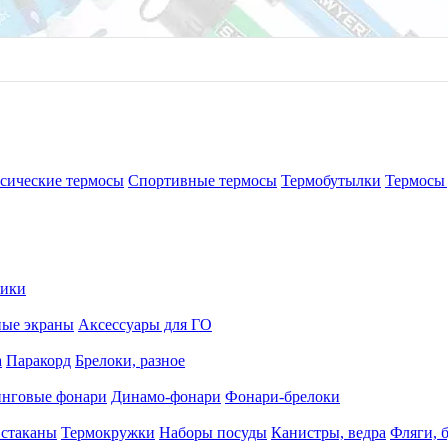
сические термосы
Спортивные термосы
Термобутылки
Термосы 
рики
ные экраны
Аксессуары для ГО
а
Паракорд
Брелоки, разное
нговые фонари
Динамо-фонари
Фонари-брелоки
 стаканы
Термокружки
Наборы посуды
Канистры, ведра
Фляги, 