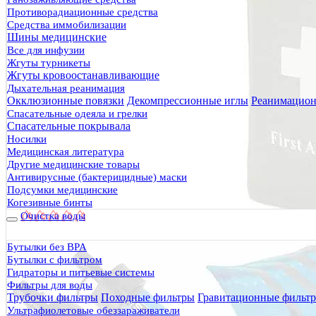
Противорадиационные средства
Средства иммобилизации
Шины медицинские
Все для инфузии
Жгуты турникеты
Жгуты кровоостанавливающие
Дыхательная реанимация
Окклюзионные повязки
Декомпрессионные иглы
Реанимацион
Спасательные одеяла и грелки
Спасательные покрывала
Носилки
Медицинская литература
Другие медицинские товары
Антивирусные (бактерицидные) маски
Подсумки медицинские
Когезивные бинты
Очистка воды
Бутылки без BPA
Бутылки с фильтром
Гидраторы и питьевые системы
Фильтры для воды
Трубочки фильтры
Походные фильтры
Гравитационные фильт
Ультрафиолетовые обеззараживатели