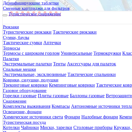
Дезинфицирующие таблетки
Сменные картриджи для фильтров
Туристическое снаряжение
Рюкзаки
Туристические рюкзаки
Тактические рюкзаки
Сумки, баулы
Тактические сумки
Аптечки
Термосы
Термосы с широким горлом
Универсальные
Термокружки
Клас
Палатки
Экстремальные палатки
Тенты
Аксессуары для палаток
Спальные мешки
Экстремальные, эксклюзивные
Тактические спальники
Коврики, сидушки, подушки
Трекинговые коврики
Кемпинговые коврики
Тактические ков
Газовое оборудование
Горелки газовые
Плиты газовые
Баллоны газовые
Ветрозащит
Снаряжение
Комплекты выживания
Компасы
Автономные источники тепл
Освещение, фонари
Химические источники света
Фонари
Налобные фонари
Кемпи
Туристическая посуда
Котелки
Чайники
Миски, тарелки
Столовые приборы
Кружки,