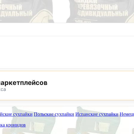
8 (800) 302-25-24
8 (495) 782-73-32
маркетплейсов
кса
йские сухпайки
Польские сухпайки
Испанские сухпайки
Немец
ет работать на самовывоз в субботу 8 и 15 августа.
ка кронидов