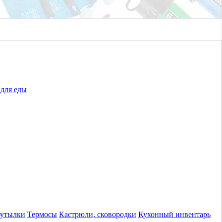
для еды
бутылки
Термосы
Кастрюли, сковородки
Кухонный инвентарь