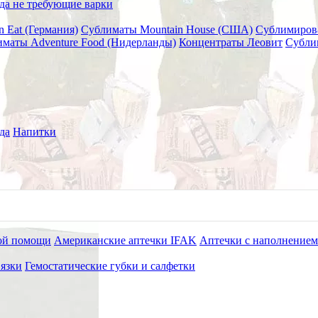
да не требующие варки
n Eat (Германия)
Сублиматы Mountain House (США)
Сублимиров
маты Adventure Food (Нидерланды)
Концентраты Леовит
Субли
да
Напитки
ой помощи
Американские аптечки IFAK
Аптечки с наполнением
язки
Гемостатические губки и салфетки