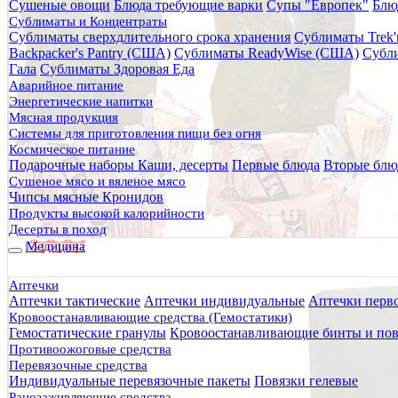
Сушеные овощи
Блюда требующие варки
Супы "Европек"
Блю
Главная
Сублиматы и Концентраты
Каталог товаров
Сублиматы сверхдлительного срока хранения
Сублиматы Trek'
Питание
Backpacker's Pantry (США)
Сублиматы ReadyWise (США)
Субли
Сушеное мясо и вяленое мясо
Гала
Сублиматы Здоровая Еда
Гусь сушеный Snacker 100 гр
Аварийное питание
Энергетические напитки
Гусь сушеный Snacker 100 гр
Мясная продукция
Системы для приготовления пищи без огня
Космическое питание
Подарочные наборы
Каши, десерты
Первые блюда
Вторые блю
Сушеное мясо и вяленое мясо
Чипсы мясные Кронидов
Продукты высокой калорийности
Десерты в поход
Медицина
Аптечки
Аптечки тактические
Аптечки индивидуальные
Аптечки перв
Кровоостанавливающие средства (Гемостатики)
Гемостатические гранулы
Кровоостанавливающие бинты и пов
Противоожоговые средства
Перевязочные средства
Индивидуальные перевязочные пакеты
Повязки гелевые
Ранозаживляющие средства