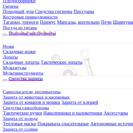
Плодосборники
Гигиена
Походный душ
Средства гигиены
Писсуары
Костровые принадлежности
Таганки, треноги
Примус
Мангалы, коптильни
Печи
Шампур
Посуда из титана
Походные инструменты
526 руб.
Ножи
Складные ножи
Лопаты
Складные лопаты
Тактические лопаты
Мультитулы
Мультиинструменты
Средства защиты
Самоспасатели, респираторы
Защита от животных и насекомых
Защита от комаров и мошки
Защита от клещей
Средства самообороны
Тактические ручки
Наколенники и налокотники
Аксессуары
Защита от холода
Тепловые маски
Покрывала спасательные
Автономные источни
Защита от солнца