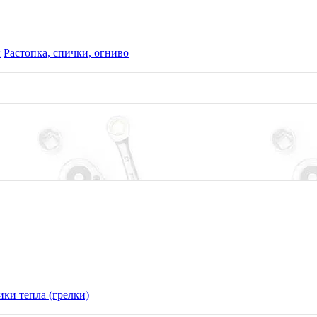
ы
Растопка, спички, огниво
ки тепла (грелки)