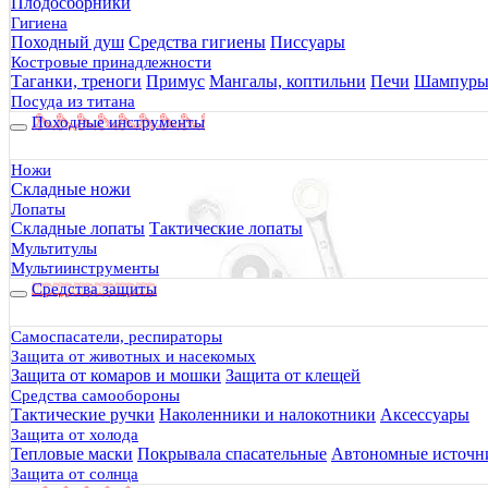
Плодосборники
Гигиена
Походный душ
Средства гигиены
Писсуары
Костровые принадлежности
Таганки, треноги
Примус
Мангалы, коптильни
Печи
Шампур
Посуда из титана
Походные инструменты
Ножи
Складные ножи
Лопаты
Складные лопаты
Тактические лопаты
Мультитулы
Мультиинструменты
Средства защиты
Самоспасатели, респираторы
Защита от животных и насекомых
Защита от комаров и мошки
Защита от клещей
Средства самообороны
Тактические ручки
Наколенники и налокотники
Аксессуары
Защита от холода
Тепловые маски
Покрывала спасательные
Автономные источни
Защита от солнца