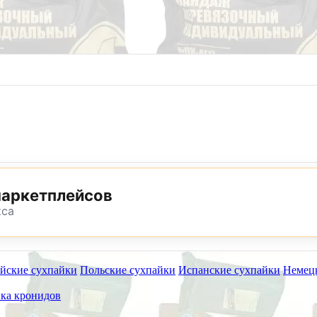
8 (800) 302-25-24
8 (495) 782-73-32
маркетплейсов
кса
йские сухпайки
Польские сухпайки
Испанские сухпайки
Немец
ет работать на самовывоз в субботу 8 и 15 августа.
ка кронидов