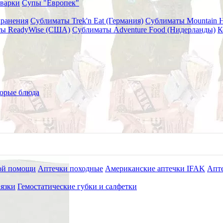
варки
Супы "Европек"
хранения
Сублиматы Trek'n Eat (Германия)
Сублиматы Mountain 
ы ReadyWise (США)
Сублиматы Adventure Food (Нидерланды)
К
вязочный пакет ГОСТ
орые блюда
ой помощи
Аптечки походные
Американские аптечки IFAK
Апте
язки
Гемостатические губки и салфетки