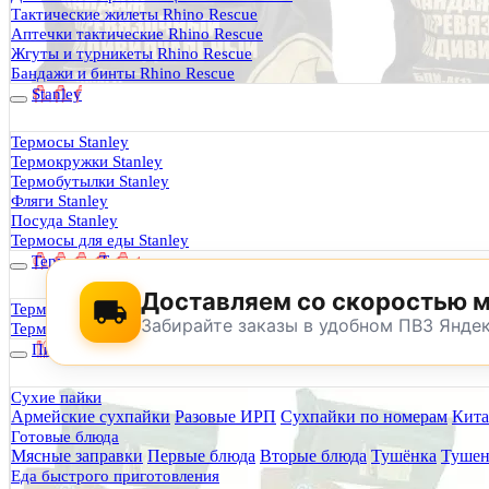
Термосы Stanley
Тактические жилеты Rhino Rescue
Фильтры для воды
Аптечки тактические Rhino Rescue
Оплата и доставка
Жгуты и турникеты Rhino Rescue
Гарантия и возврат
Бандажи и бинты Rhino Rescue
Оптовикам
Stanley
Контакты
Термосы Stanley
Термокружки Stanley
Будь Готов
.
Термобутылки Stanley
Фляги Stanley
0
Посуда Stanley
Термосы для еды Stanley
Термосы Tyeso
Доставляем со скоростью 
Термокружки Tyeso
Забирайте заказы в удобном ПВЗ Янде
Термобутылки Tyeso
Питание
Сухие пайки
Армейские сухпайки
Разовые ИРП
Сухпайки по номерам
Кита
По техническим причинам магазин не буд
Готовые блюда
Заранее корректируйте дату и время посещения магазина.
Мясные заправки
Первые блюда
Вторые блюда
Тушёнка
Тушен
Еда быстрого приготовления