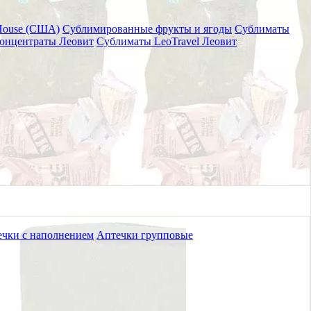
House (США)
Сублимированные фрукты и ягоды
Сублиматы
онцентраты Леовит
Сублиматы LeoTravel Леовит
чки с наполнением
Аптечки групповые