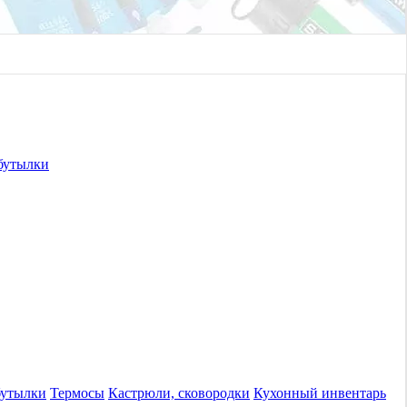
бутылки
бутылки
Термосы
Кастрюли, сковородки
Кухонный инвентарь