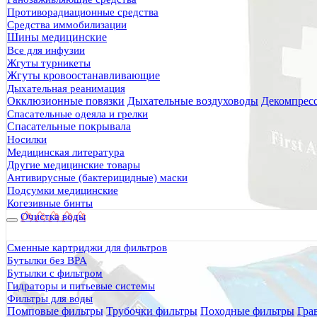
Противорадиационные средства
Средства иммобилизации
Шины медицинские
Все для инфузии
Жгуты турникеты
Жгуты кровоостанавливающие
Дыхательная реанимация
Окклюзионные повязки
Дыхательные воздуховоды
Декомпрес
Спасательные одеяла и грелки
Спасательные покрывала
Носилки
Медицинская литература
Другие медицинские товары
Антивирусные (бактерицидные) маски
Подсумки медицинские
Когезивные бинты
Очистка воды
Сменные картриджи для фильтров
Бутылки без BPA
Бутылки с фильтром
Гидраторы и питьевые системы
Фильтры для воды
Помповые фильтры
Трубочки фильтры
Походные фильтры
Гра