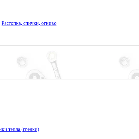
ы
Растопка, спички, огниво
ки тепла (грелки)