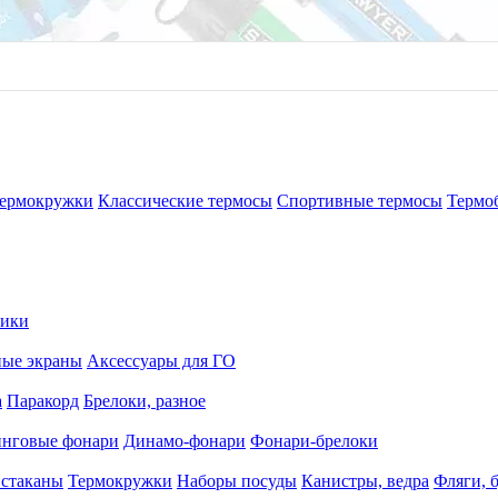
ермокружки
Классические термосы
Спортивные термосы
Термо
рики
ные экраны
Аксессуары для ГО
а
Паракорд
Брелоки, разное
нговые фонари
Динамо-фонари
Фонари-брелоки
 стаканы
Термокружки
Наборы посуды
Канистры, ведра
Фляги, 