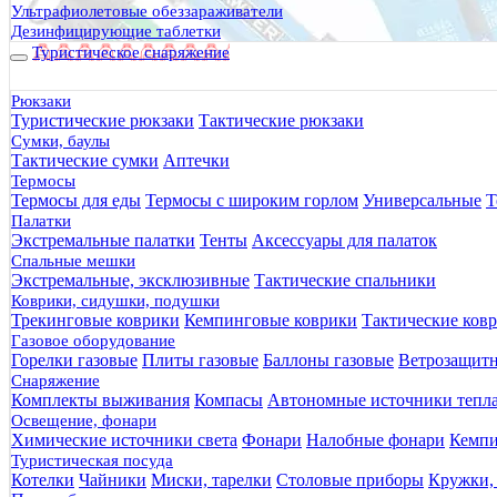
Ультрафиолетовые обеззараживатели
Дезинфицирующие таблетки
Туристическое снаряжение
Рюкзаки
Туристические рюкзаки
Тактические рюкзаки
Сумки, баулы
Тактические сумки
Аптечки
Термосы
Термосы для еды
Термосы с широким горлом
Универсальные
Т
Палатки
Экстремальные палатки
Тенты
Аксессуары для палаток
Спальные мешки
Экстремальные, эксклюзивные
Тактические спальники
Коврики, сидушки, подушки
Трекинговые коврики
Кемпинговые коврики
Тактические ков
Газовое оборудование
Горелки газовые
Плиты газовые
Баллоны газовые
Ветрозащит
Снаряжение
Комплекты выживания
Компасы
Автономные источники тепл
Освещение, фонари
Химические источники света
Фонари
Налобные фонари
Кемпи
Туристическая посуда
Котелки
Чайники
Миски, тарелки
Столовые приборы
Кружки,