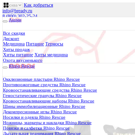
Как добраться
info@bready.ru
8 (800) 302-25-24
Акции
00
00
00
00
00
00
Пн 09
- 18
| Вт-Пт 09
- 20
| Сб 10
- 18
Все скидки
Дисконт
Будь Готов
.
Медицина
Питание
Термосы
Магазин походного снаряжения
Хиты продаж
все для туризма, охоты, рыбалки
Хиты питание
Хиты медицина
Охота вкусненького
Rhino Rescue
Каталог
0 руб.
Окклюзионные пластыри Rhino Rescue
0
Противоожоговые средства Rhino Rescue
Кровоостанавливающие средства Rhino Rescue
Гемостатические гранулы Rhino Rescue
Кровоостанавливающие наборы Rhino Rescue
Шины иммобилизационные Rhino Rescue
Декомпресионные иглы Rhino Rescue
0
Носилки и одеяла Rhino Rescue
Ножницы, маркеры и накладки Rhino Rescue
Тактическая медицина
Повязки и салфетки Rhino Rescue
Еда в дорогу
Дыхательная реанимация Rhino Rescue