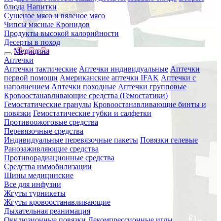
блюда
Напитки
Сушеное мясо и вяленое мясо
Чипсы мясные Кронидов
Продукты высокой калорийности
Десерты в поход
Медицина
Аптечки
Аптечки тактические
Аптечки индивидуальные
Аптечки
первой помощи
Американские аптечки IFAK
Аптечки с
наполнением
Аптечки походные
Аптечки групповые
Кровоостанавливающие средства (Гемостатики)
Гемостатические гранулы
Кровоостанавливающие бинты и
повязки
Гемостатические губки и салфетки
Противоожоговые средства
Перевязочные средства
Индивидуальные перевязочные пакеты
Повязки гелевые
Ранозаживляющие средства
Противорадиационные средства
Средства иммобилизации
Шины медицинские
Все для инфузии
Жгуты турникеты
Жгуты кровоостанавливающие
Дыхательная реанимация
Окклюзионные повязки
Декомпрессионные иглы