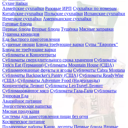
Сухие пайки
Армейские сухпайки
Разовые ИРП
Сухпайки по номерам
Китайские сухпайки
Польские сухпайки
Испанские сухпайки
Немецкие сухпайки
Американские сухпайки
Готовые блюда
Первые блюда
Вторые блюда
Тушёнка
Мясные заправки
Тушенка кронидов
Еда быстрого приготовления
Сушеные овощи
Блюда требующие варки
Супы "Европек"
Блюда не требующие варки
Сублиматы и Концентраты
Сублиматы сверхдлительного срока хранения
Сублиматы
Trek'n Eat (Германия)
Сублиматы Mountain House (США)
Сублимированные фрукты и ягоды
Сублиматы Cabra Montana
Сублиматы Backpacker's Pantry (США)
Сублиматы ReadyWise
(США)
Сублиматы Adventure Food (Нидерланды)
Концентраты Леовит
Сублиматы LeoTravel Леовит
Сублимированное мясо
Сублиматы Гала-Гала
Сублиматы
Здоровая Еда
Аварийное питание
Энергетические напитки
Мясная продукция
Системы для приготовления пищи без огня
Космическое питание
Подарочные наборы
Каши, десерты
Первые блюда
Вторые