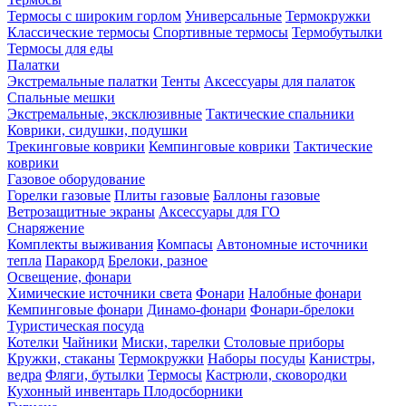
Термосы с широким горлом
Универсальные
Термокружки
Классические термосы
Спортивные термосы
Термобутылки
Термосы для еды
Палатки
Экстремальные палатки
Тенты
Аксессуары для палаток
Спальные мешки
Экстремальные, эксклюзивные
Тактические спальники
Коврики, сидушки, подушки
Трекинговые коврики
Кемпинговые коврики
Тактические
коврики
Газовое оборудование
Горелки газовые
Плиты газовые
Баллоны газовые
Ветрозащитные экраны
Аксессуары для ГО
Снаряжение
Комплекты выживания
Компасы
Автономные источники
тепла
Паракорд
Брелоки, разное
Освещение, фонари
Химические источники света
Фонари
Налобные фонари
Кемпинговые фонари
Динамо-фонари
Фонари-брелоки
Туристическая посуда
Котелки
Чайники
Миски, тарелки
Столовые приборы
Кружки, стаканы
Термокружки
Наборы посуды
Канистры,
ведра
Фляги, бутылки
Термосы
Кастрюли, сковородки
Кухонный инвентарь
Плодосборники