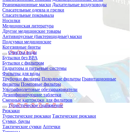
Реанимационные маски
Дыхательные воздуховоды
Спасательные одеяла и грелки
Спасательные покрывала
Носилки
Медицинская литература
Другие медицинские товары
Антивирусные (бактерицидные) маски
Подсумки медицинские
Когезивные бинты
Очистка воды
Бутылки без BPA
Бутылки с фильтром
Гидраторы и питьевые системы
Фильтры для воды
Трубочки фильтры
Походные фильтры
Гравитационные
фильтры
Помповые фильтры
Ультрафиолетовые обеззараживатели
Дезинфицирующие таблетки
Сменные картриджи для фильтров
Туристическое снаряжение
Рюкзаки
Туристические рюкзаки
Тактические рюкзаки
Сумки, баулы
Тактические сумки
Аптечки
Термосы