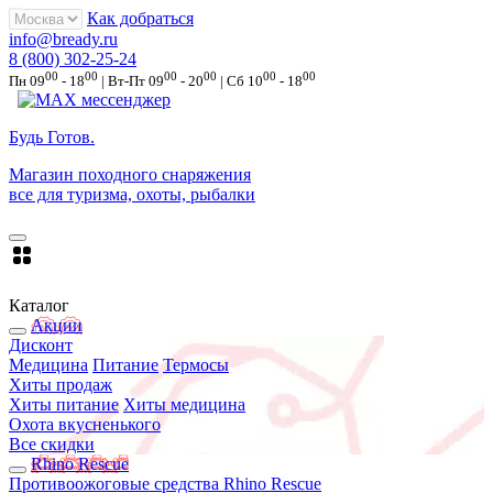
Как добраться
info@bready.ru
8 (800) 302-25-24
00
00
00
00
00
00
Пн 09
- 18
| Вт-Пт 09
- 20
| Сб 10
- 18
Будь Готов
.
Магазин походного снаряжения
все для туризма, охоты, рыбалки
Каталог
Акции
Дисконт
Медицина
Питание
Термосы
Хиты продаж
Хиты питание
Хиты медицина
Охота вкусненького
Все скидки
Rhino Rescue
Противоожоговые средства Rhino Rescue