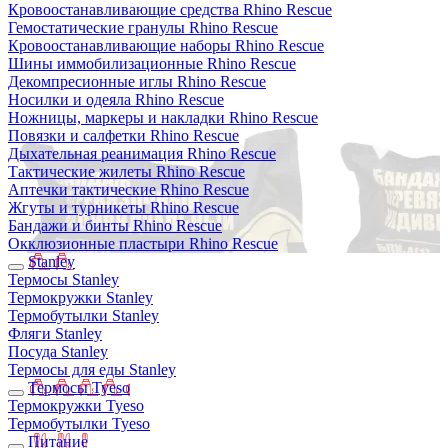
Кровоостанавливающие средства Rhino Rescue
Гемостатические гранулы Rhino Rescue
Кровоостанавливающие наборы Rhino Rescue
Шины иммобилизационные Rhino Rescue
Декомпресионные иглы Rhino Rescue
Носилки и одеяла Rhino Rescue
Ножницы, маркеры и накладки Rhino Rescue
Повязки и салфетки Rhino Rescue
Дыхательная реанимация Rhino Rescue
Тактические жилеты Rhino Rescue
Аптечки тактические Rhino Rescue
Жгуты и турникеты Rhino Rescue
Бандажи и бинты Rhino Rescue
Окклюзионные пластыри Rhino Rescue
Stanley
Термосы Stanley
Термокружки Stanley
Термобутылки Stanley
Фляги Stanley
Посуда Stanley
Термосы для еды Stanley
Термосы Tyeso
Термокружки Tyeso
Термобутылки Tyeso
Питание