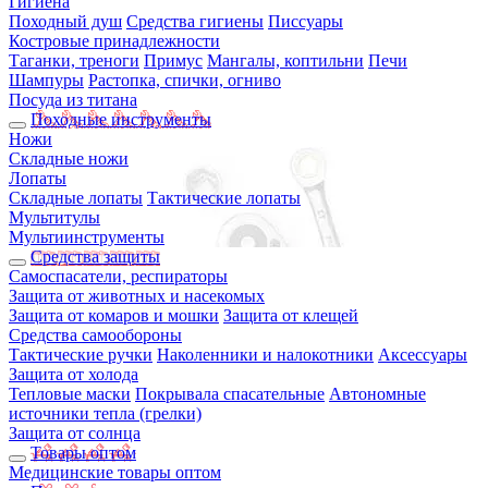
Гигиена
Походный душ
Средства гигиены
Писсуары
Костровые принадлежности
Таганки, треноги
Примус
Мангалы, коптильни
Печи
Шампуры
Растопка, спички, огниво
Посуда из титана
Походные инструменты
Ножи
Складные ножи
Лопаты
Складные лопаты
Тактические лопаты
Мультитулы
Мультиинструменты
Средства защиты
Самоспасатели, респираторы
Защита от животных и насекомых
Защита от комаров и мошки
Защита от клещей
Средства самообороны
Тактические ручки
Наколенники и налокотники
Аксессуары
Защита от холода
Тепловые маски
Покрывала спасательные
Автономные
источники тепла (грелки)
Защита от солнца
Товары оптом
Медицинские товары оптом