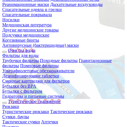
Реанимационные маски
Дыхательные воздуховоды
Спасательные одеяла и грелки
Спасательные покрывала
Носилки
Медицинская литература
Другие медицинские товары
Подсумки медицинские
Когезивные бинты
Антивирусные (бактерицидные) маски
Очистка воды
Фильтры для воды
Трубочки фильтры
Походные фильтры
Гравитационные
фильтры
Помповые фильтры
Ультрафиолетовые обеззараживатели
Дезинфицирующие таблетки
Сменные картриджи для фильтров
Бутылки без BPA
Бутылки с фильтром
Гидраторы и питьевые системы
Туристическое снаряжение
Рюкзаки
Туристические рюкзаки
Тактические рюкзаки
Сумки, баулы
Тактические сумки
Аптечки
Палатки