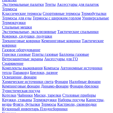
Экстремальные палатки
Тенты
Аксессуары для палаток
Термосы
Классические термосы
Спортивные термосы
Термобутылки
Термосы для еды
Термосы с широким горлом
Универсальные
Термокружки
Спальные мешки
Экстремальные, эксклюзивные
Тактические спальники
Коврики, сидушки, подушки
Трекинговые коврики
Кемпинговые коврики
Тактические
коврики
Газовое оборудование
Горелки газовые
Плиты газовые
Баллоны газовые
Ветрозащитные экраны
Аксессуары для ГО
Снаряжение
Комплекты выживания
Компасы
Автономные источники
тепла
Паракорд
Брелоки, разное
Освещение, фонари
Химические источники света
Фонари
Налобные фонари
Кемпинговые фонари
Динамо-фонари
Фонари-брелоки
Туристическая посуда
Котелки
Чайники
Миски, тарелки
Столовые приборы
Кружки, стаканы
Термокружки
Наборы посуды
Канистры,
ведра
Фляги, бутылки
Термосы
Кастрюли, сковородки
Кухонный инвентарь
Плодосборники