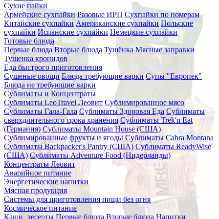
Сухие пайки
Армейские сухпайки
Разовые ИРП
Сухпайки по номерам
Китайские сухпайки
Американские сухпайки
Польские
сухпайки
Испанские сухпайки
Немецкие сухпайки
Готовые блюда
Первые блюда
Вторые блюда
Тушёнка
Мясные заправки
Тушенка кронидов
Еда быстрого приготовления
Сушеные овощи
Блюда требующие варки
Супы "Европек"
Блюда не требующие варки
Сублиматы и Концентраты
Сублиматы LeoTravel Леовит
Сублимированное мясо
Сублиматы Гала-Гала
Сублиматы Здоровая Еда
Сублиматы
сверхдлительного срока хранения
Сублиматы Trek'n Eat
(Германия)
Сублиматы Mountain House (США)
Сублимированные фрукты и ягоды
Сублиматы Cabra Montana
Сублиматы Backpacker's Pantry (США)
Сублиматы ReadyWise
(США)
Сублиматы Adventure Food (Нидерланды)
Концентраты Леовит
Аварийное питание
Энергетические напитки
Мясная продукция
Системы для приготовления пищи без огня
Космическое питание
Каши, десерты
Первые блюда
Вторые блюда
Напитки