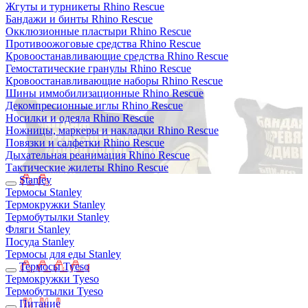
Жгуты и турникеты Rhino Rescue
Бандажи и бинты Rhino Rescue
Окклюзионные пластыри Rhino Rescue
Противоожоговые средства Rhino Rescue
Кровоостанавливающие средства Rhino Rescue
Гемостатические гранулы Rhino Rescue
Кровоостанавливающие наборы Rhino Rescue
Шины иммобилизационные Rhino Rescue
Декомпресионные иглы Rhino Rescue
Носилки и одеяла Rhino Rescue
Ножницы, маркеры и накладки Rhino Rescue
Повязки и салфетки Rhino Rescue
Дыхательная реанимация Rhino Rescue
Тактические жилеты Rhino Rescue
Stanley
Термосы Stanley
Термокружки Stanley
Термобутылки Stanley
Фляги Stanley
Посуда Stanley
Термосы для еды Stanley
Термосы Tyeso
Термокружки Tyeso
Термобутылки Tyeso
Питание