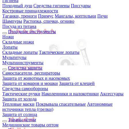
Гигиена
Походный душ
Средства гигиены
Писсуары
Костровые принадлежности
Таганки, треноги
Примус
Мангалы, коптильни
Печи
Шампуры
Растопка, спички, огниво
Посуда из титана
Походные инструменты
Ножи
Складные ножи
Лопаты
Складные лопаты
Тактические лопаты
Мультитулы
Мультиинструменты
Средства защиты
Самоспасатели, респираторы
Защита от животных и насекомых
Защита от комаров и мошки
Защита от клещей
Средства самообороны
Тактические ручки
Наколенники и налокотники
Аксессуары
Защита от холода
Тепловые маски
Покрывала спасательные
Автономные
источники тепла (грелки)
Защита от солнца
Товары оптом
Медицинские товары оптом