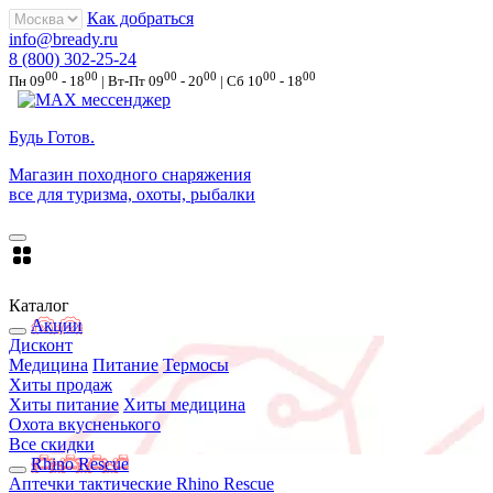
Как добраться
info@bready.ru
8 (800) 302-25-24
00
00
00
00
00
00
Пн 09
- 18
| Вт-Пт 09
- 20
| Сб 10
- 18
Будь Готов
.
Магазин походного снаряжения
все для туризма, охоты, рыбалки
Каталог
Акции
Дисконт
Медицина
Питание
Термосы
Хиты продаж
Хиты питание
Хиты медицина
Охота вкусненького
Все скидки
Rhino Rescue
Аптечки тактические Rhino Rescue