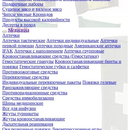
Подарочные наборы
Сушеное мясо и вяленое мясо
Чипсы мясные Кронидов
Продукты высокой калорийности
Десерты в поход
Медицина
Аптечки
Аптечки тактические
Аптечки индивидуальные
Аптечки
первой помощи
Аптечки походные
Американские аптечки
IFAK
Аптечки с наполнением
Аптечки групповые
Кровоостанавливающие средства (Гемостатики)
Гемостатические гранулы
Кровоостанавливающие бинты и
повязки
Гемостатические губки и салфетки
Противоожоговые средства
Перевязочные средства
Индивидуальные перевязочные пакеты
Повязки гелевые
Ранозаживляющие средства
Противорадиационные средства
Средства иммобилизации
Шины медицинские
Все для инфузии
Жгуты турникеты
Жгуты кровоостанавливающие
Дыхательная реанимация
Окклюзионные повязки
Декомпрессионные иглы