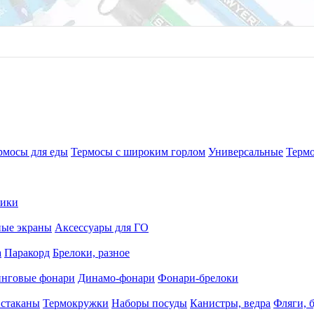
рмосы для еды
Термосы с широким горлом
Универсальные
Терм
рики
ные экраны
Аксессуары для ГО
а
Паракорд
Брелоки, разное
ей после оформления заказа – 500 руб;
нговые фонари
Динамо-фонари
Фонари-брелоки
еделах 15 км от МКАД по согласованию с менеджером)
наличии курьеров, требует согласования с менеджером).
 стаканы
Термокружки
Наборы посуды
Канистры, ведра
Фляги, 