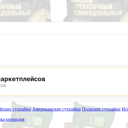
8 (800) 302-25-24
8 (495) 782-73-32
маркетплейсов
кса
йские сухпайки
Американские сухпайки
Польские сухпайки
Ис
ет работать на самовывоз в субботу 8 и 15 августа.
ка кронидов