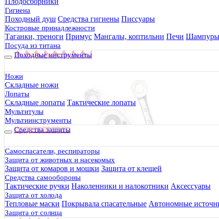
Плодосборники
Гигиена
Доставка по России
Походный душ
Средства гигиены
Писсуары
Костровые принадлежности
Вам доступны следующие службы доставки:
Таганки, треноги
Примус
Мангалы, коптильни
Печи
Шампур
Посуда из титана
• До ПВЗ (пункт самовывоза) СДЭК, DPD, КСЕ, ЯНДЕК
Походные инструменты
• Почта России и EMS;
• Курьерская доставка: "Яндекс Доставка", СДЭК, КСЕ, Do
• Транспортные компании: ПЭК, Деловые Линии и тп;
Ножи
Складные ножи
Лопаты
Складные лопаты
Тактические лопаты
Мультитулы
Доставка за пределы Российской Федерации
Мультиинструменты
Средства защиты
Мы доставляем в Казахстан и Беларусь:
• Доставка в Казахстан возможна ТК "ЖелДорЭкспедиция
Самоспасатели, респираторы
• Доставка в Беларусь (СДЭК, Почта РФ)
Защита от животных и насекомых
Защита от комаров и мошки
Защита от клещей
Оплата
Средства самообороны
Тактические ручки
Наколенники и налокотники
Аксессуары
Юридическим лицам
Защита от холода
Тепловые маски
Покрывала спасательные
Автономные источни
• оплата по счёту безналичным переводом;
Защита от солнца