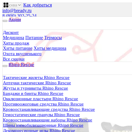
Как добраться
info@bready.ru
8 (800) 302-25-24
Акции
00
00
00
00
00
00
Пн 09
- 18
| Вт-Пт 09
- 20
| Сб 10
- 18
Дисконт
Медицина
Питание
Термосы
Будь Готов
.
Хиты продаж
Хиты питание
Хиты медицина
Магазин походного снаряжения
все для туризма, охоты, рыбалки
Охота вкусненького
Все скидки
Rhino Rescue
Каталог
0 руб.
Тактические жилеты Rhino Rescue
0
Аптечки тактические Rhino Rescue
Жгуты и турникеты Rhino Rescue
Бандажи и бинты Rhino Rescue
Окклюзионные пластыри Rhino Rescue
Противоожоговые средства Rhino Rescue
Кровоостанавливающие средства Rhino Rescue
0
Гемостатические гранулы Rhino Rescue
Кровоостанавливающие наборы Rhino Rescue
Тактическая медицина
Шины иммобилизационные Rhino Rescue
Еда в дорогу
Декомпресионные иглы Rhino Rescue