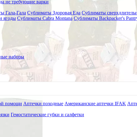
да не требующие варки
ы Гала-Гала
Сублиматы Здоровая Еда
Сублиматы сверхдлительн
и ягоды
Сублиматы Cabra Montana
Сублиматы Backpacker's Pant
ные наборы
ой помощи
Аптечки походные
Американские аптечки IFAK
Апте
язки
Гемостатические губки и салфетки