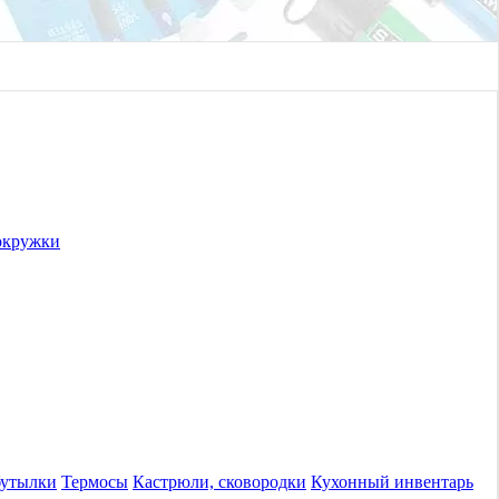
окружки
бутылки
Термосы
Кастрюли, сковородки
Кухонный инвентарь