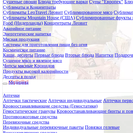
Сушеные овощи
Блюда требующие варки
Супы "Европек"
Блю
Главная
Сублиматы и Концентраты
Каталог товаров
Сублиматы LeoTravel Леовит
Сублимированное мясо
Сублимат
Туристическое снаряжение
Сублиматы Mountain House (США)
Сублимированные фрукты 
Туристическая посуда
Food (Нидерланды)
Концентраты Леовит
Канистры, ведра
Аварийное питание
Канистра 10 литров
Энергетические напитки
Мясная продукция
Канистра 10 литров
Системы для приготовления пищи без огня
Космическое питание
Каши, десерты
Первые блюда
Вторые блюда
Напитки
Подароч
Сушеное мясо и вяленое мясо
Чипсы мясные Кронидов
Продукты высокой калорийности
Десерты в поход
Медицина
Аптечки
Аптечки тактические
Аптечки индивидуальные
Аптечки перв
Кровоостанавливающие средства (Гемостатики)
Гемостатические гранулы
Кровоостанавливающие бинты и пов
Противоожоговые средства
Перевязочные средства
Индивидуальные перевязочные пакеты
Повязки гелевые
Ранозаживляющие средства