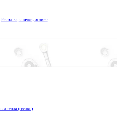
ы
Растопка, спички, огниво
С
stavista, EMS, Спецсвязь.
" до терминала в г.Алма-Ата
ки тепла (грелки)