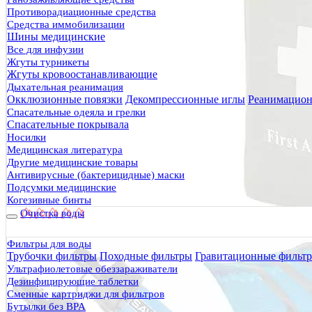
Противорадиационные средства
Средства иммобилизации
Шины медицинские
Все для инфузии
Жгуты турникеты
Жгуты кровоостанавливающие
Дыхательная реанимация
Окклюзионные повязки
Декомпрессионные иглы
Реанимацион
Спасательные одеяла и грелки
Спасательные покрывала
Носилки
Медицинская литература
Другие медицинские товары
Антивирусные (бактерицидные) маски
Подсумки медицинские
Когезивные бинты
Очистка воды
Фильтры для воды
Трубочки фильтры
Походные фильтры
Гравитационные фильт
Ультрафиолетовые обеззараживатели
Дезинфицирующие таблетки
Сменные картриджи для фильтров
8520.00 руб.
Бутылки без BPA
7923.6 руб.