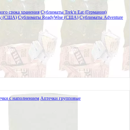
ого срока хранения
Сублиматы Trek'n Eat (Германия)
ry (США)
Сублиматы ReadyWise (США)
Сублиматы Adventure
чки с наполнением
Аптечки групповые