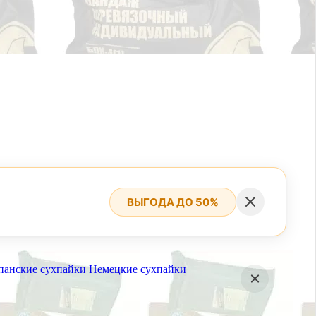
ВЫГОДА ДО 50%
панские сухпайки
Немецкие сухпайки