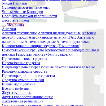
блюда
Напитки
Сушеное мясо и вяленое мясо
Чипсы мясные Кронидов
Продукты высокой калорийности
Десерты в поход
Медицина
Аптечки
Аптечки тактические
Аптечки индивидуальные
Аптечки
первой помощи
Американские аптечки IFAK
Аптечки с
наполнением
Аптечки походные
Аптечки групповые
Кровоостанавливающие средства (Гемостатики)
Гемостатические гранулы
Кровоостанавливающие бинты и
повязки
Гемостатические губки и салфетки
Противоожоговые средства
Перевязочные средства
Индивидуальные перевязочные пакеты
Повязки гелевые
Ранозаживляющие средства
Противорадиационные средства
Средства иммобилизации
Шины медицинские
Все для инфузии
Жгуты турникеты
Жгуты кровоостанавливающие
Дыхательная реанимация
Окклюзионные повязки
Декомпрессионные иглы