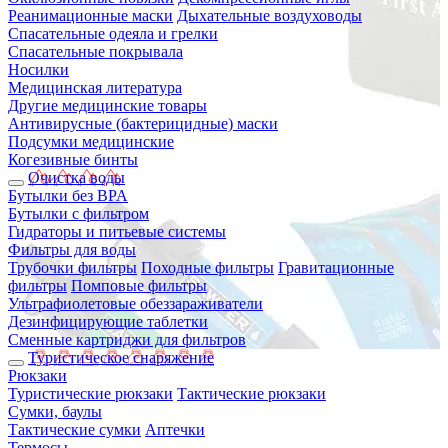
Реанимационные маски
Дыхательные воздуховоды
Спасательные одеяла и грелки
Спасательные покрывала
Носилки
Медицинская литература
Другие медицинские товары
Антивирусные (бактерицидные) маски
Подсумки медицинские
Когезивные бинты
Очистка воды
Бутылки без BPA
Бутылки с фильтром
Гидраторы и питьевые системы
Фильтры для воды
Трубочки фильтры
Походные фильтры
Гравитационные
фильтры
Помповые фильтры
Ультрафиолетовые обеззараживатели
Дезинфицирующие таблетки
Сменные картриджи для фильтров
Туристическое снаряжение
Рюкзаки
Туристические рюкзаки
Тактические рюкзаки
Сумки, баулы
Тактические сумки
Аптечки
Термосы