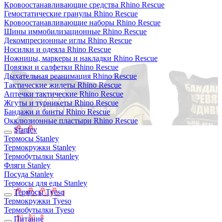
Кровоостанавливающие средства Rhino Rescue
Гемостатические гранулы Rhino Rescue
Кровоостанавливающие наборы Rhino Rescue
Шины иммобилизационные Rhino Rescue
Декомпресионные иглы Rhino Rescue
Носилки и одеяла Rhino Rescue
Ножницы, маркеры и накладки Rhino Rescue
Повязки и салфетки Rhino Rescue
Дыхательная реанимация Rhino Rescue
Тактические жилеты Rhino Rescue
Аптечки тактические Rhino Rescue
Жгуты и турникеты Rhino Rescue
Бандажи и бинты Rhino Rescue
Окклюзионные пластыри Rhino Rescue
Stanley
Термосы Stanley
Термокружки Stanley
Термобутылки Stanley
Фляги Stanley
Посуда Stanley
Термосы для еды Stanley
Термосы Tyeso
Термокружки Tyeso
Термобутылки Tyeso
Питание