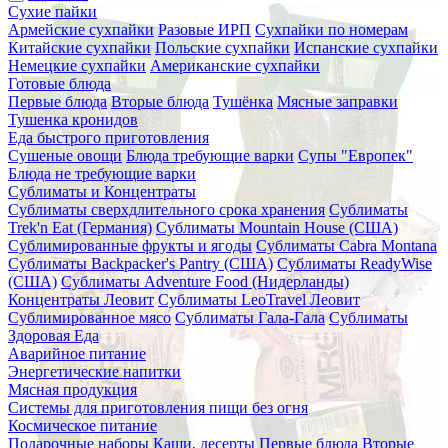
Сухие пайки
Армейские сухпайки
Разовые ИРП
Сухпайки по номерам
Китайские сухпайки
Польские сухпайки
Испанские сухпайки
Немецкие сухпайки
Американские сухпайки
Готовые блюда
Первые блюда
Вторые блюда
Тушёнка
Мясные заправки
Тушенка кронидов
Еда быстрого приготовления
Сушеные овощи
Блюда требующие варки
Супы "Европек"
Блюда не требующие варки
Сублиматы и Концентраты
Сублиматы сверхдлительного срока хранения
Сублиматы
Trek'n Eat (Германия)
Сублиматы Mountain House (США)
Сублимированные фрукты и ягоды
Сублиматы Cabra Montana
Сублиматы Backpacker's Pantry (США)
Сублиматы ReadyWise
(США)
Сублиматы Adventure Food (Нидерланды)
Концентраты Леовит
Сублиматы LeoTravel Леовит
Сублимированное мясо
Сублиматы Гала-Гала
Сублиматы
Здоровая Еда
Аварийное питание
Энергетические напитки
Мясная продукция
Системы для приготовления пищи без огня
Космическое питание
Подарочные наборы
Каши, десерты
Первые блюда
Вторые