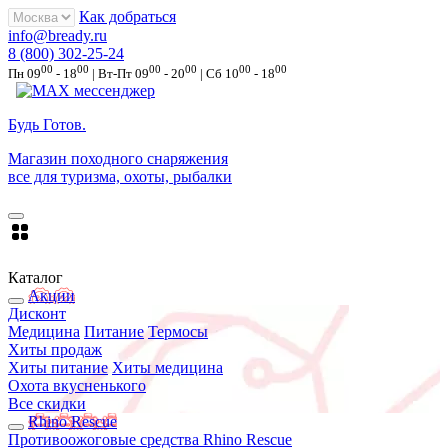
Как добраться
info@bready.ru
8 (800) 302-25-24
00
00
00
00
00
00
Пн 09
- 18
| Вт-Пт 09
- 20
| Сб 10
- 18
Будь Готов
.
Магазин походного снаряжения
все для туризма, охоты, рыбалки
Каталог
Акции
Дисконт
Медицина
Питание
Термосы
Хиты продаж
Хиты питание
Хиты медицина
Охота вкусненького
Все скидки
Rhino Rescue
Противоожоговые средства Rhino Rescue