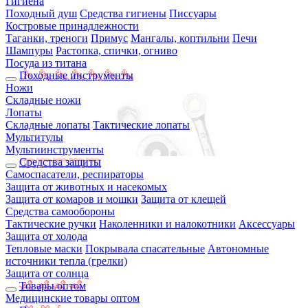
Гигиена
Походный душ
Средства гигиены
Писсуары
Костровые принадлежности
Таганки, треноги
Примус
Мангалы, коптильни
Печи
Шампуры
Растопка, спички, огниво
Посуда из титана
Походные инструменты
Ножи
Складные ножи
Лопаты
Складные лопаты
Тактические лопаты
Мультитулы
Мультиинструменты
Средства защиты
Самоспасатели, респираторы
Защита от животных и насекомых
Защита от комаров и мошки
Защита от клещей
Средства самообороны
Тактические ручки
Наколенники и налокотники
Аксессуары
Защита от холода
Тепловые маски
Покрывала спасательные
Автономные
источники тепла (грелки)
Защита от солнца
Товары оптом
Медицинские товары оптом