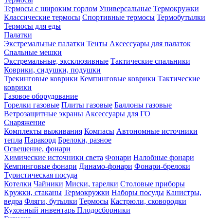
Термосы с широким горлом
Универсальные
Термокружки
Классические термосы
Спортивные термосы
Термобутылки
Термосы для еды
Палатки
Экстремальные палатки
Тенты
Аксессуары для палаток
Спальные мешки
Экстремальные, эксклюзивные
Тактические спальники
Коврики, сидушки, подушки
Трекинговые коврики
Кемпинговые коврики
Тактические
коврики
Газовое оборудование
Горелки газовые
Плиты газовые
Баллоны газовые
Ветрозащитные экраны
Аксессуары для ГО
Снаряжение
Комплекты выживания
Компасы
Автономные источники
тепла
Паракорд
Брелоки, разное
Освещение, фонари
Химические источники света
Фонари
Налобные фонари
Кемпинговые фонари
Динамо-фонари
Фонари-брелоки
Туристическая посуда
Котелки
Чайники
Миски, тарелки
Столовые приборы
Кружки, стаканы
Термокружки
Наборы посуды
Канистры,
ведра
Фляги, бутылки
Термосы
Кастрюли, сковородки
Кухонный инвентарь
Плодосборники