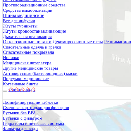
Противорадиационные средства
Средства иммобилизации
Шины медицинские
Все для инфузии
Жгуты турникеты
Жгуты кровоостанавливающие
Дыхательная реанимация
Окклюзионные повязки
Декомпрессионные иглы
Реанимацион
Спасательные одеяла и грелки
Спасательные покрывала
Носилки
Медицинская литература
Другие медицинские товары
Антивирусные (бактерицидные) маски
Подсумки медицинские
Когезивные бинты
Очистка воды
Дезинфицирующие таблетки
Сменные картриджи для фильтров
Бутылки без BPA
Бутылки с фильтром
Гидраторы и питьевые системы
Фильтры для воды