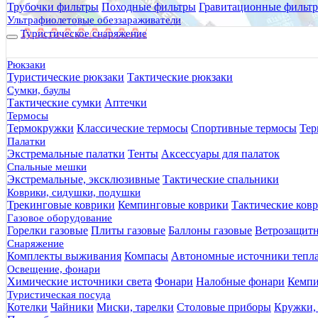
Трубочки фильтры
Походные фильтры
Гравитационные фильт
Ультрафиолетовые обеззараживатели
Туристическое снаряжение
Рюкзаки
Туристические рюкзаки
Тактические рюкзаки
Сумки, баулы
Тактические сумки
Аптечки
Термосы
Термокружки
Классические термосы
Спортивные термосы
Тер
Палатки
Экстремальные палатки
Тенты
Аксессуары для палаток
Спальные мешки
Экстремальные, эксклюзивные
Тактические спальники
Коврики, сидушки, подушки
Трекинговые коврики
Кемпинговые коврики
Тактические ков
Газовое оборудование
Горелки газовые
Плиты газовые
Баллоны газовые
Ветрозащит
Снаряжение
Комплекты выживания
Компасы
Автономные источники тепл
Освещение, фонари
Химические источники света
Фонари
Налобные фонари
Кемпи
Туристическая посуда
Котелки
Чайники
Миски, тарелки
Столовые приборы
Кружки,