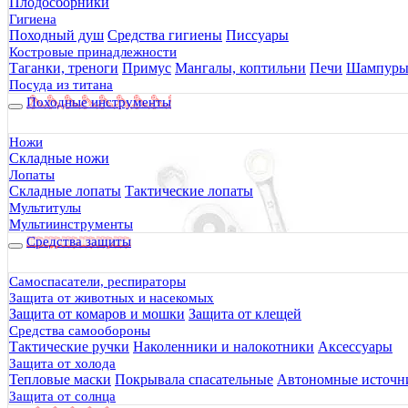
Плодосборники
Гигиена
Походный душ
Средства гигиены
Писсуары
Костровые принадлежности
Таганки, треноги
Примус
Мангалы, коптильни
Печи
Шампур
Посуда из титана
Походные инструменты
Ножи
Складные ножи
Лопаты
Складные лопаты
Тактические лопаты
Мультитулы
Мультиинструменты
Средства защиты
Самоспасатели, респираторы
Защита от животных и насекомых
Защита от комаров и мошки
Защита от клещей
Средства самообороны
Тактические ручки
Наколенники и налокотники
Аксессуары
Защита от холода
Тепловые маски
Покрывала спасательные
Автономные источни
Защита от солнца