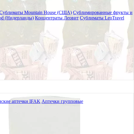
Сублиматы Mountain House (США)
Сублимированные фрукты и
od (Нидерланды)
Концентраты Леовит
Сублиматы LeoTravel
ские аптечки IFAK
Аптечки групповые