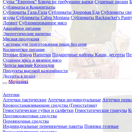
Супы "Европек"
Блюда не требующие варки
Сушеные овощи
Б
Главная
Сублиматы и Концентраты
Каталог товаров
Сублиматы Гала-Гала
Сублиматы Здоровая Еда
Сублиматы све
Питание
ягоды
Сублиматы Cabra Montana
Сублиматы Backpacker's Pant
Сублиматы и Концентраты
Леовит
Сублимированное мясо
Сублиматы Здоровая Еда
Аварийное питание
Картофельное пюре со сливками "Здоровая еда" 45 г
Энергетические напитки
Мясная продукция
Картофельное пюре со сливкам
Системы для приготовления пищи без огня
Космическое питание
Вторые блюда
Напитки
Подарочные наборы
Каши, десерты
Пе
Сушеное мясо и вяленое мясо
Чипсы мясные Кронидов
Продукты высокой калорийности
Десерты в поход
Медицина
Аптечки
Аптечки тактические
Аптечки индивидуальные
Аптечки перв
Кровоостанавливающие средства (Гемостатики)
Гемостатические губки и салфетки
Гемостатические гранулы
К
Противоожоговые средства
Перевязочные средства
Индивидуальные перевязочные пакеты
Повязки гелевые
Ранозаживляющие средства