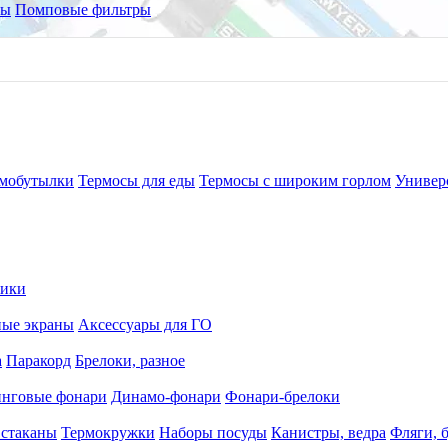
ры
Помповые фильтры
мобутылки
Термосы для еды
Термосы с широким горлом
Универ
рики
ные экраны
Аксессуары для ГО
а
Паракорд
Брелоки, разное
нговые фонари
Динамо-фонари
Фонари-брелоки
 стаканы
Термокружки
Наборы посуды
Канистры, ведра
Фляги, 