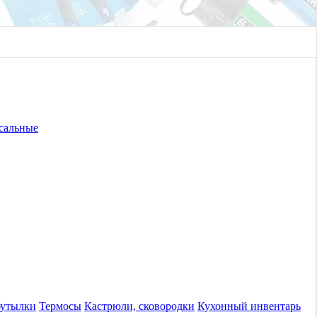
сальные
бутылки
Термосы
Кастрюли, сковородки
Кухонный инвентарь