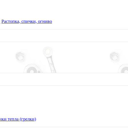
ы
Растопка, спички, огниво
ки тепла (грелки)