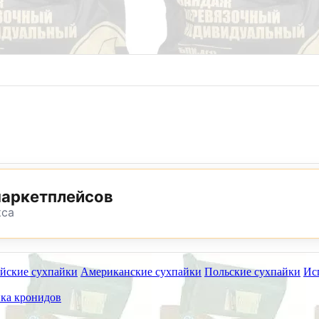
8 (800) 302-25-24
8 (495) 782-73-32
маркетплейсов
кса
йские сухпайки
Американские сухпайки
Польские сухпайки
Ис
ет работать на самовывоз в субботу 8 и 15 августа.
ка кронидов