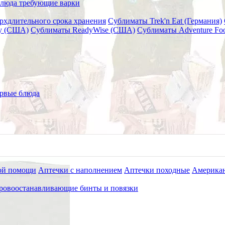
люда требующие варки
рхдлительного срока хранения
Сублиматы Trek'n Eat (Германия)
ry (США)
Сублиматы ReadyWise (США)
Сублиматы Adventure Fo
и "Здоровая еда" 45 г
рвые блюда
ой помощи
Аптечки с наполнением
Аптечки походные
Американ
ровоостанавливающие бинты и повязки