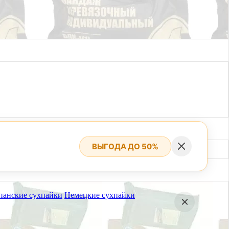
ВЫГОДА ДО 50%
панские сухпайки
Немецкие сухпайки