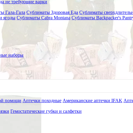
да не требующие варки
ы Гала-Гала
Сублиматы Здоровая Еда
Сублиматы сверхдлительн
и ягоды
Сублиматы Cabra Montana
Сублиматы Backpacker's Pant
325 гр. Деревня Потанино
ные наборы
ой помощи
Аптечки походные
Американские аптечки IFAK
Апте
язки
Гемостатические губки и салфетки