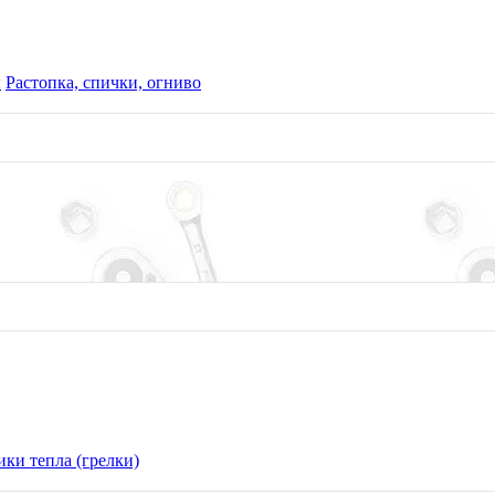
ы
Растопка, спички, огниво
ки тепла (грелки)