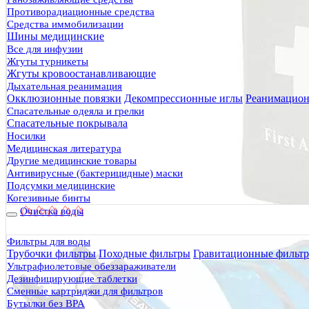
Противорадиационные средства
Средства иммобилизации
Шины медицинские
Все для инфузии
Жгуты турникеты
Жгуты кровоостанавливающие
Дыхательная реанимация
Окклюзионные повязки
Декомпрессионные иглы
Реанимацион
Спасательные одеяла и грелки
Спасательные покрывала
Носилки
Медицинская литература
Другие медицинские товары
Антивирусные (бактерицидные) маски
Подсумки медицинские
Когезивные бинты
Очистка воды
Фильтры для воды
Трубочки фильтры
Походные фильтры
Гравитационные фильт
Ультрафиолетовые обеззараживатели
Дезинфицирующие таблетки
Сменные картриджи для фильтров
Бутылки без BPA