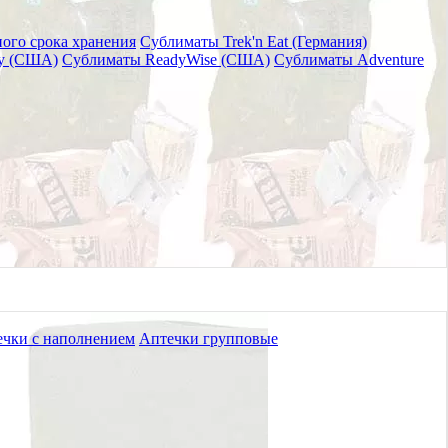
ого срока хранения
Сублиматы Trek'n Eat (Германия)
ry (США)
Сублиматы ReadyWise (США)
Сублиматы Adventure
чки с наполнением
Аптечки групповые