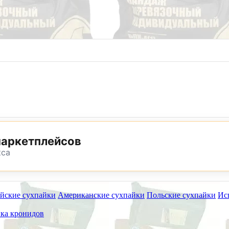
8 (800) 302-25-24
8 (495) 782-73-32
маркетплейсов
кса
йские сухпайки
Американские сухпайки
Польские сухпайки
Ис
ет работать на самовывоз в субботу 8 и 15 августа.
ка кронидов