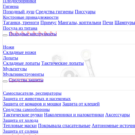
Плодосборники
Гигиена
Походный душ
Средства гигиены
Писсуары
Костровые принадлежности
Таганки, треноги
Примус
Мангалы, коптильни
Печи
Шампур
Посуда из титана
Походные инструменты
Ножи
Складные ножи
Лопаты
Складные лопаты
Тактические лопаты
Мультитулы
Мультиинструменты
Средства защиты
Самоспасатели, респираторы
Защита от животных и насекомых
Защита от комаров и мошки
Защита от клещей
Средства самообороны
Тактические ручки
Наколенники и налокотники
Аксессуары
Защита от холода
Тепловые маски
Покрывала спасательные
Автономные источни
Защита от солнца