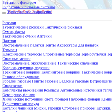
Бутылки с фильтром
Гидраторы и питьевые системы
Туристическое снаряжение
Рюкзаки
Туристические рюкзаки
Тактические рюкзаки
Сумки, баулы
Тактические сумки
Аптечки
Палатки
Экстремальные палатки
Тенты
Аксессуары для палаток
Термосы
Классические термосы
Спортивные термосы
Термобутылки
Те
Спальные мешки
Экстремальные, эксклюзивные
Тактические спальники
Коврики, сидушки, подушки
Трекинговые коврики
Кемпинговые коврики
Тактические ков
Газовое оборудование
Горелки газовые
Плиты газовые
Баллоны газовые
Ветрозащит
Снаряжение
Комплекты выживания
Компасы
Автономные источники тепл
Освещение, фонари
Химические источники света
Фонари
Налобные фонари
Кемпи
Туристическая посуда
Котелки
Чайники
Миски, тарелки
Столовые приборы
Кружки,