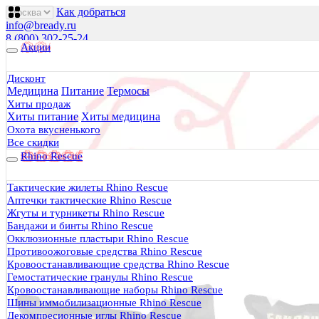
Как добраться
info@bready.ru
8 (800) 302-25-24
Акции
00
00
00
00
00
00
Пн 09
- 18
| Вт-Пт 09
- 20
| Сб 10
- 18
Дисконт
Медицина
Питание
Термосы
Будь Готов
.
Хиты продаж
Хиты питание
Хиты медицина
Магазин походного снаряжения
все для туризма, охоты, рыбалки
Охота вкусненького
Все скидки
Rhino Rescue
Каталог
0 руб.
Тактические жилеты Rhino Rescue
0
Аптечки тактические Rhino Rescue
Жгуты и турникеты Rhino Rescue
Бандажи и бинты Rhino Rescue
Окклюзионные пластыри Rhino Rescue
Противоожоговые средства Rhino Rescue
Кровоостанавливающие средства Rhino Rescue
0
Гемостатические гранулы Rhino Rescue
Кровоостанавливающие наборы Rhino Rescue
Тактическая медицина
Шины иммобилизационные Rhino Rescue
Еда в дорогу
Декомпресионные иглы Rhino Rescue