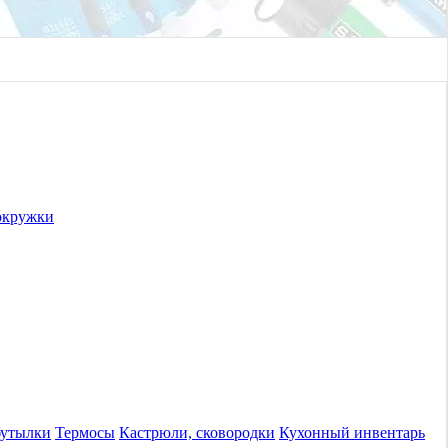
окружки
бутылки
Термосы
Кастрюли, сковородки
Кухонный инвентарь