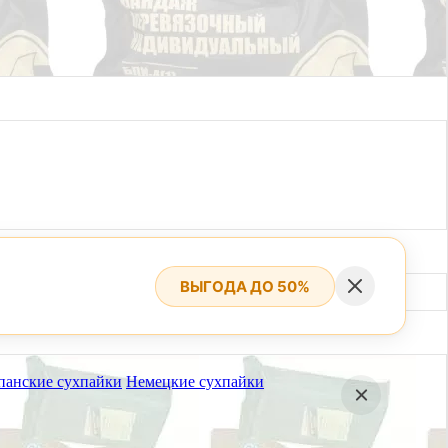
ВЫГОДА ДО 50%
панские сухпайки
Немецкие сухпайки