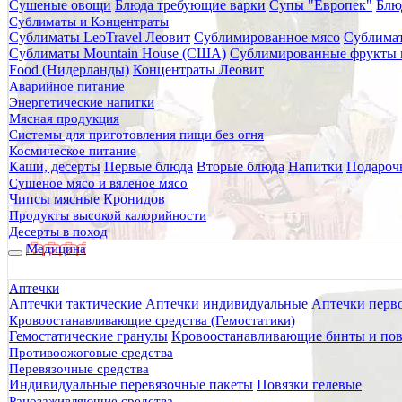
Сушеные овощи
Блюда требующие варки
Супы "Европек"
Блю
Главная
Сублиматы и Концентраты
Каталог товаров
Сублиматы LeoTravel Леовит
Сублимированное мясо
Сублимат
Питание
Сублиматы Mountain House (США)
Сублимированные фрукты 
Готовые блюда
Food (Нидерланды)
Концентраты Леовит
Вторые блюда
Аварийное питание
Каша гречневая с говядиной, 325 гр. Деревня Потанино
Энергетические напитки
Мясная продукция
Каша гречневая с говядиной, 
Системы для приготовления пищи без огня
Космическое питание
Каши, десерты
Первые блюда
Вторые блюда
Напитки
Подароч
Сушеное мясо и вяленое мясо
Чипсы мясные Кронидов
Продукты высокой калорийности
Десерты в поход
Медицина
Аптечки
Аптечки тактические
Аптечки индивидуальные
Аптечки перв
Кровоостанавливающие средства (Гемостатики)
Гемостатические гранулы
Кровоостанавливающие бинты и пов
Противоожоговые средства
Перевязочные средства
Индивидуальные перевязочные пакеты
Повязки гелевые
Ранозаживляющие средства