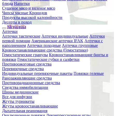
блюда
Напитки
Сушеное мясо и вяленое мясо
Чипсы мясные Кронидов
Продукты высокой калорийности
Десерты в поход
Медицина
Аптечки
Аптечки тактические
Аптечки индивидуальные
Аптечки
первой помощи
Американские аптечки IFAK
Аптечки с
наполнением
Аптечки походные
Аптечки групповые
Кровоостанавливающие средства (Гемостатики)
Гемостатические гранулы
Кровоостанавливающие бинты и
повязки
Гемостатические губки и салфетки
Противоожоговые средства
Перевязочные средства
Индивидуальные перевязочные пакеты
Повязки гелевые
Ранозаживляющие средства
Противорадиационные средства
Средства иммобилизации
Шины медицинские
Все для инфузии
Жгуты турникеты
Жгуты кровоостанавливающие
Дыхательная реанимация
Окклюзионные повязки
Декомпрессионные иглы