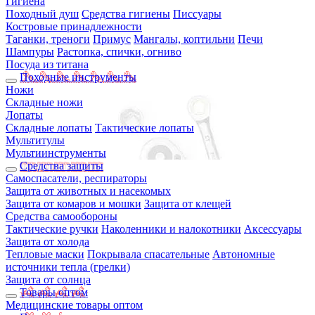
Гигиена
Походный душ
Средства гигиены
Писсуары
Костровые принадлежности
Таганки, треноги
Примус
Мангалы, коптильни
Печи
Шампуры
Растопка, спички, огниво
Посуда из титана
Походные инструменты
Ножи
Складные ножи
Лопаты
Складные лопаты
Тактические лопаты
Мультитулы
Мультиинструменты
Средства защиты
Самоспасатели, респираторы
Защита от животных и насекомых
Защита от комаров и мошки
Защита от клещей
Средства самообороны
Тактические ручки
Наколенники и налокотники
Аксессуары
Защита от холода
Тепловые маски
Покрывала спасательные
Автономные
источники тепла (грелки)
Защита от солнца
Товары оптом
Медицинские товары оптом