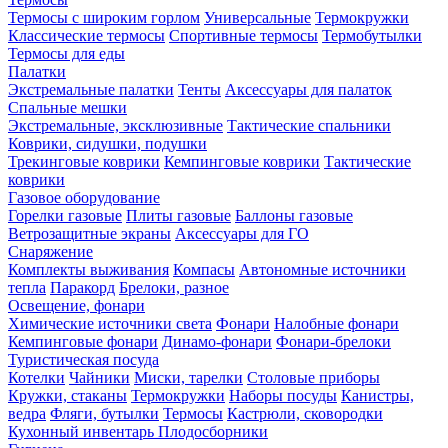
Термосы с широким горлом
Универсальные
Термокружки
Классические термосы
Спортивные термосы
Термобутылки
Термосы для еды
Палатки
Экстремальные палатки
Тенты
Аксессуары для палаток
Спальные мешки
Экстремальные, эксклюзивные
Тактические спальники
Коврики, сидушки, подушки
Трекинговые коврики
Кемпинговые коврики
Тактические
коврики
Газовое оборудование
Горелки газовые
Плиты газовые
Баллоны газовые
Ветрозащитные экраны
Аксессуары для ГО
Снаряжение
Комплекты выживания
Компасы
Автономные источники
тепла
Паракорд
Брелоки, разное
Освещение, фонари
Химические источники света
Фонари
Налобные фонари
Кемпинговые фонари
Динамо-фонари
Фонари-брелоки
Туристическая посуда
Котелки
Чайники
Миски, тарелки
Столовые приборы
Кружки, стаканы
Термокружки
Наборы посуды
Канистры,
ведра
Фляги, бутылки
Термосы
Кастрюли, сковородки
Кухонный инвентарь
Плодосборники