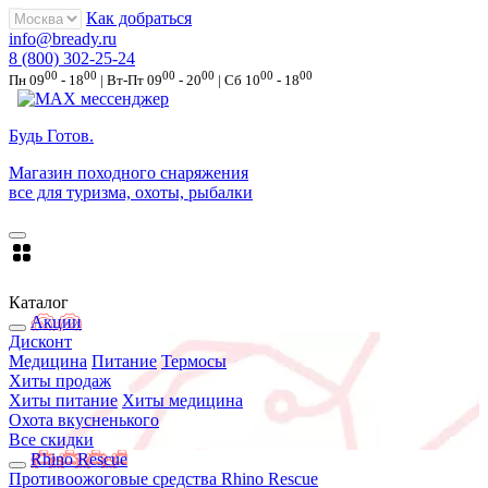
Как добраться
info@bready.ru
8 (800) 302-25-24
00
00
00
00
00
00
Пн 09
- 18
| Вт-Пт 09
- 20
| Сб 10
- 18
Будь Готов
.
Магазин походного снаряжения
все для туризма, охоты, рыбалки
Каталог
Акции
Дисконт
Медицина
Питание
Термосы
Хиты продаж
Хиты питание
Хиты медицина
Охота вкусненького
Все скидки
Rhino Rescue
Противоожоговые средства Rhino Rescue