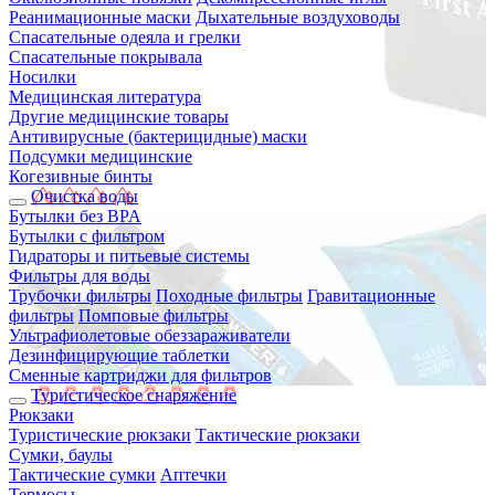
Реанимационные маски
Дыхательные воздуховоды
Спасательные одеяла и грелки
Спасательные покрывала
Носилки
Медицинская литература
Другие медицинские товары
Антивирусные (бактерицидные) маски
Подсумки медицинские
Когезивные бинты
Очистка воды
Бутылки без BPA
Бутылки с фильтром
Гидраторы и питьевые системы
Фильтры для воды
Трубочки фильтры
Походные фильтры
Гравитационные
фильтры
Помповые фильтры
Ультрафиолетовые обеззараживатели
Дезинфицирующие таблетки
Сменные картриджи для фильтров
Туристическое снаряжение
Рюкзаки
Туристические рюкзаки
Тактические рюкзаки
Сумки, баулы
Тактические сумки
Аптечки
Термосы