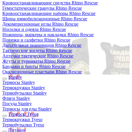
Кровоостанавливающие средства Rhino Rescue
Гемостатические гранулы Rhino Rescue
Кровоостанавливающие наборы Rhino Rescue
Шины иммобилизационные Rhino Rescue
Декомпресионные иглы Rhino Rescue
Носилки и одеяла Rhino Rescue
Ножницы, маркеры и накладки Rhino Rescue
Повязки и салфетки Rhino Rescue
Дыхательная реанимация Rhino Rescue
Тактические жилеты Rhino Rescue
Аптечки тактические Rhino Rescue
Жгуты и турникеты Rhino Rescue
Бандажи и бинты Rhino Rescue
Окклюзионные пластыри Rhino Rescue
Stanley
Термосы Stanley
Термокружки Stanley
Термобутылки Stanley
Фляги Stanley
Посуда Stanley
Термосы для еды Stanley
Термосы Tyeso
Термокружки Tyeso
Термобутылки Tyeso
Питание