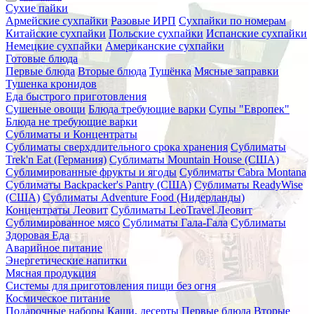
Сухие пайки
Армейские сухпайки
Разовые ИРП
Сухпайки по номерам
Китайские сухпайки
Польские сухпайки
Испанские сухпайки
Немецкие сухпайки
Американские сухпайки
Готовые блюда
Первые блюда
Вторые блюда
Тушёнка
Мясные заправки
Тушенка кронидов
Еда быстрого приготовления
Сушеные овощи
Блюда требующие варки
Супы "Европек"
Блюда не требующие варки
Сублиматы и Концентраты
Сублиматы сверхдлительного срока хранения
Сублиматы
Trek'n Eat (Германия)
Сублиматы Mountain House (США)
Сублимированные фрукты и ягоды
Сублиматы Cabra Montana
Сублиматы Backpacker's Pantry (США)
Сублиматы ReadyWise
(США)
Сублиматы Adventure Food (Нидерланды)
Концентраты Леовит
Сублиматы LeoTravel Леовит
Сублимированное мясо
Сублиматы Гала-Гала
Сублиматы
Здоровая Еда
Аварийное питание
Энергетические напитки
Мясная продукция
Системы для приготовления пищи без огня
Космическое питание
Подарочные наборы
Каши, десерты
Первые блюда
Вторые