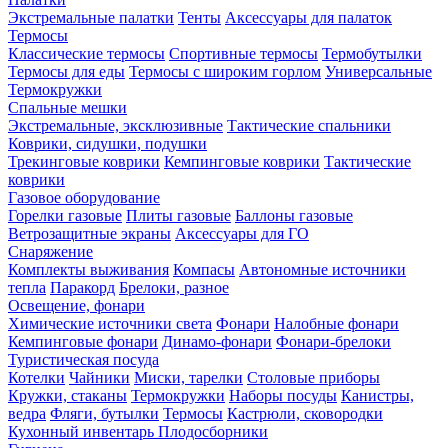
Экстремальные палатки
Тенты
Аксессуары для палаток
Термосы
Классические термосы
Спортивные термосы
Термобутылки
Термосы для еды
Термосы с широким горлом
Универсальные
Термокружки
Спальные мешки
Экстремальные, эксклюзивные
Тактические спальники
Коврики, сидушки, подушки
Трекинговые коврики
Кемпинговые коврики
Тактические
коврики
Газовое оборудование
Горелки газовые
Плиты газовые
Баллоны газовые
Ветрозащитные экраны
Аксессуары для ГО
Снаряжение
Комплекты выживания
Компасы
Автономные источники
тепла
Паракорд
Брелоки, разное
Освещение, фонари
Химические источники света
Фонари
Налобные фонари
Кемпинговые фонари
Динамо-фонари
Фонари-брелоки
Туристическая посуда
Котелки
Чайники
Миски, тарелки
Столовые приборы
Кружки, стаканы
Термокружки
Наборы посуды
Канистры,
ведра
Фляги, бутылки
Термосы
Кастрюли, сковородки
Кухонный инвентарь
Плодосборники