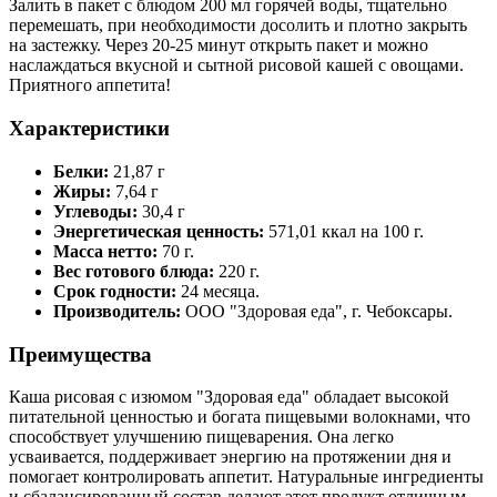
Залить в пакет с блюдом 200 мл горячей воды, тщательно
перемешать, при необходимости досолить и плотно закрыть
на застежку. Через 20-25 минут открыть пакет и можно
наслаждаться вкусной и сытной рисовой кашей с овощами.
Приятного аппетита!
Характеристики
Белки:
21,87 г
Жиры:
7,64 г
Углеводы:
30,4 г
Энергетическая ценность:
571,01 ккал на 100 г.
Масса нетто:
70 г.
Вес готового блюда:
220 г.
Срок годности:
24 месяца.
Производитель:
ООО "Здоровая еда", г. Чебоксары.
Преимущества
Каша рисовая с изюмом "Здоровая еда" обладает высокой
питательной ценностью и богата пищевыми волокнами, что
способствует улучшению пищеварения. Она легко
усваивается, поддерживает энергию на протяжении дня и
помогает контролировать аппетит. Натуральные ингредиенты
и сбалансированный состав делают этот продукт отличным