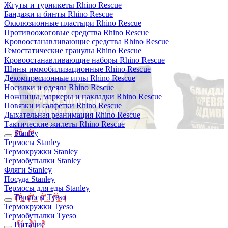
Жгуты и турникеты Rhino Rescue
Бандажи и бинты Rhino Rescue
Окклюзионные пластыри Rhino Rescue
Противоожоговые средства Rhino Rescue
Кровоостанавливающие средства Rhino Rescue
Гемостатические гранулы Rhino Rescue
Кровоостанавливающие наборы Rhino Rescue
Шины иммобилизационные Rhino Rescue
Декомпресионные иглы Rhino Rescue
Носилки и одеяла Rhino Rescue
Ножницы, маркеры и накладки Rhino Rescue
Повязки и салфетки Rhino Rescue
Дыхательная реанимация Rhino Rescue
Тактические жилеты Rhino Rescue
Stanley
Термосы Stanley
Термокружки Stanley
Термобутылки Stanley
Фляги Stanley
Посуда Stanley
Термосы для еды Stanley
Термосы Tyeso
Термокружки Tyeso
Термобутылки Tyeso
Питание