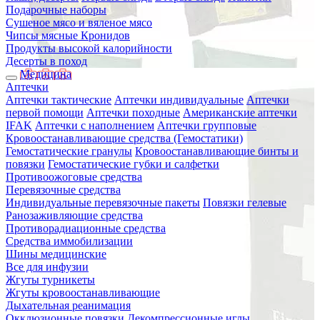
Подарочные наборы
Сушеное мясо и вяленое мясо
Чипсы мясные Кронидов
Продукты высокой калорийности
Десерты в поход
Медицина
Аптечки
Аптечки тактические
Аптечки индивидуальные
Аптечки
первой помощи
Аптечки походные
Американские аптечки
IFAK
Аптечки с наполнением
Аптечки групповые
Кровоостанавливающие средства (Гемостатики)
Гемостатические гранулы
Кровоостанавливающие бинты и
повязки
Гемостатические губки и салфетки
Противоожоговые средства
Перевязочные средства
Индивидуальные перевязочные пакеты
Повязки гелевые
Ранозаживляющие средства
Противорадиационные средства
Средства иммобилизации
Шины медицинские
Все для инфузии
Жгуты турникеты
Жгуты кровоостанавливающие
Дыхательная реанимация
Окклюзионные повязки
Декомпрессионные иглы