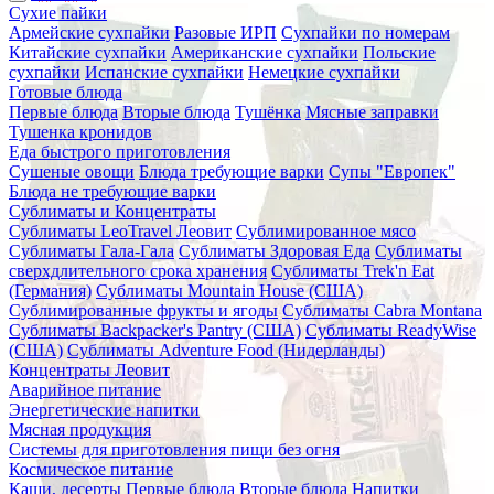
Сухие пайки
Армейские сухпайки
Разовые ИРП
Сухпайки по номерам
Китайские сухпайки
Американские сухпайки
Польские
сухпайки
Испанские сухпайки
Немецкие сухпайки
Готовые блюда
Первые блюда
Вторые блюда
Тушёнка
Мясные заправки
Тушенка кронидов
Еда быстрого приготовления
Сушеные овощи
Блюда требующие варки
Супы "Европек"
Блюда не требующие варки
Сублиматы и Концентраты
Сублиматы LeoTravel Леовит
Сублимированное мясо
Сублиматы Гала-Гала
Сублиматы Здоровая Еда
Сублиматы
сверхдлительного срока хранения
Сублиматы Trek'n Eat
(Германия)
Сублиматы Mountain House (США)
Сублимированные фрукты и ягоды
Сублиматы Cabra Montana
Сублиматы Backpacker's Pantry (США)
Сублиматы ReadyWise
(США)
Сублиматы Adventure Food (Нидерланды)
Концентраты Леовит
Аварийное питание
Энергетические напитки
Мясная продукция
Системы для приготовления пищи без огня
Космическое питание
Каши, десерты
Первые блюда
Вторые блюда
Напитки