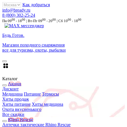
Как добраться
info@bready.ru
8 (800) 302-25-24
00
00
00
00
00
00
Пн 09
- 18
| Вт-Пт 09
- 20
| Сб 10
- 18
Будь Готов
.
Магазин походного снаряжения
все для туризма, охоты, рыбалки
Каталог
Акции
Дисконт
Медицина
Питание
Термосы
Хиты продаж
Хиты питание
Хиты медицина
Охота вкусненького
Все скидки
Rhino Rescue
Аптечки тактические Rhino Rescue