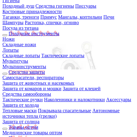
Гигиена
Походный душ
Средства гигиены
Писсуары
Костровые принадлежности
Таганки, треноги
Примус
Мангалы, коптильни
Печи
Шампуры
Растопка, спички, огниво
Посуда из титана
Походные инструменты
Ножи
Складные ножи
Лопаты
Складные лопаты
Тактические лопаты
Мультитулы
Мультиинструменты
Средства защиты
Самоспасатели, респираторы
Защита от животных и насекомых
Защита от комаров и мошки
Защита от клещей
Средства самообороны
Тактические ручки
Наколенники и налокотники
Аксессуары
Защита от холода
Тепловые маски
Покрывала спасательные
Автономные
источники тепла (грелки)
Защита от солнца
Товары оптом
Медицинские товары оптом