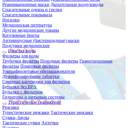
Реанимационные маски
Дыхательные воздуховоды
Спасательные одеяла и грелки
Спасательные покрывала
Носилки
Медицинская литература
Другие медицинские товары
Когезивные бинты
Антивирусные (бактерицидные) маски
Подсумки медицинские
Очистка воды
Фильтры для воды
Трубочки фильтры
Походные фильтры
Гравитационные
фильтры
Помповые фильтры
Ультрафиолетовые обеззараживатели
Дезинфицирующие таблетки
Сменные картриджи для фильтров
Бутылки без BPA
Бутылки с фильтром
Гидраторы и питьевые системы
Туристическое снаряжение
Рюкзаки
Туристические рюкзаки
Тактические рюкзаки
Сумки, баулы
Тактические сумки
Аптечки
Палатки