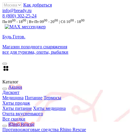
Как добраться
info@bready.ru
8 (800) 302-25-24
00
00
00
00
00
00
Пн 09
- 18
| Вт-Пт 09
- 20
| Сб 10
- 18
Будь Готов
.
Магазин походного снаряжения
все для туризма, охоты, рыбалки
Каталог
Акции
Дисконт
Медицина
Питание
Термосы
Хиты продаж
Хиты питание
Хиты медицина
Охота вкусненького
Все скидки
Rhino Rescue
Противоожоговые средства Rhino Rescue