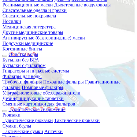
Реанимационные маски
Дыхательные воздуховоды
Спасательные одеяла и грелки
Спасательные покрывала
Носилки
Медицинская литература
Другие медицинские товары
Антивирусные (бактерицидные) маски
Подсумки медицинские
Когезивные бинты
Очистка воды
Бутылки без BPA
Бутылки с фильтром
Гидраторы и питьевые системы
Фильтры для воды
Трубочки фильтры
Походные фильтры
Гравитационные
фильтры
Помповые фильтры
Ультрафиолетовые обеззараживатели
Дезинфицирующие таблетки
Сменные картриджи для фильтров
Туристическое снаряжение
Рюкзаки
Туристические рюкзаки
Тактические рюкзаки
Сумки, баулы
Тактические сумки
Аптечки
Термосы