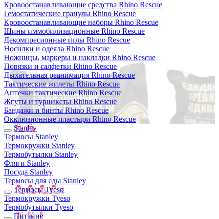
Кровоостанавливающие средства Rhino Rescue
Гемостатические гранулы Rhino Rescue
Кровоостанавливающие наборы Rhino Rescue
Шины иммобилизационные Rhino Rescue
Декомпресионные иглы Rhino Rescue
Носилки и одеяла Rhino Rescue
Ножницы, маркеры и накладки Rhino Rescue
Повязки и салфетки Rhino Rescue
Дыхательная реанимация Rhino Rescue
Тактические жилеты Rhino Rescue
Аптечки тактические Rhino Rescue
Жгуты и турникеты Rhino Rescue
Бандажи и бинты Rhino Rescue
Окклюзионные пластыри Rhino Rescue
Stanley
Термосы Stanley
Термокружки Stanley
Термобутылки Stanley
Фляги Stanley
Посуда Stanley
Термосы для еды Stanley
Термосы Tyeso
Термокружки Tyeso
Термобутылки Tyeso
Питание