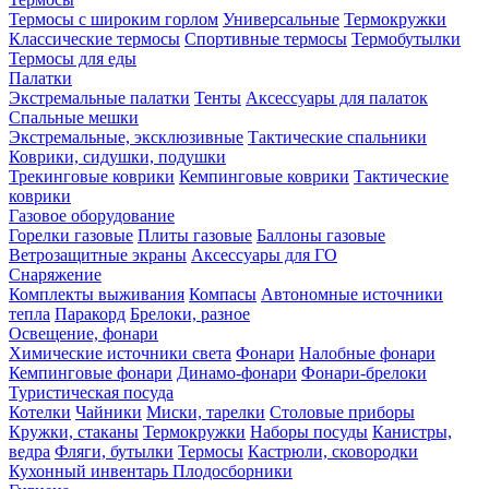
Термосы с широким горлом
Универсальные
Термокружки
Классические термосы
Спортивные термосы
Термобутылки
Термосы для еды
Палатки
Экстремальные палатки
Тенты
Аксессуары для палаток
Спальные мешки
Экстремальные, эксклюзивные
Тактические спальники
Коврики, сидушки, подушки
Трекинговые коврики
Кемпинговые коврики
Тактические
коврики
Газовое оборудование
Горелки газовые
Плиты газовые
Баллоны газовые
Ветрозащитные экраны
Аксессуары для ГО
Снаряжение
Комплекты выживания
Компасы
Автономные источники
тепла
Паракорд
Брелоки, разное
Освещение, фонари
Химические источники света
Фонари
Налобные фонари
Кемпинговые фонари
Динамо-фонари
Фонари-брелоки
Туристическая посуда
Котелки
Чайники
Миски, тарелки
Столовые приборы
Кружки, стаканы
Термокружки
Наборы посуды
Канистры,
ведра
Фляги, бутылки
Термосы
Кастрюли, сковородки
Кухонный инвентарь
Плодосборники