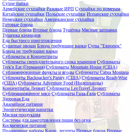
Сухие пайки
Армейские сухпайки
Разовые ИРП
Сухпайки по номерам
Китайские сухпайки
Польские сухпайки
Испанские сухпайки
Немецкие сухпайки
Американские сухпайки
Готовые блюда
Первые блюда
Вторые блюда
Тушёнка
Мясные заправки
Тушенка кронидов
Еда быстрого приготовления
Сушеные овощи
Блюда требующие варки
Супы "Европек"
Блюда не требующие варки
Сублиматы и Концентраты
Сублиматы сверхдлительного срока хранения
Сублиматы
Trek'n Eat (Германия)
Сублиматы Mountain House (США)
Сублимированные фрукты и ягоды
Сублиматы Cabra Montana
Сублиматы Backpacker's Pantry (США)
Сублиматы ReadyWise
(США)
Сублиматы Adventure Food (Нидерланды)
Концентраты Леовит
Сублиматы LeoTravel Леовит
Сублимированное мясо
Сублиматы Гала-Гала
Сублиматы
Здоровая Еда
Аварийное питание
Энергетические напитки
Мясная продукция
Системы для приготовления пищи без огня
Космическое питание
Подарочные наборы
Каши, десерты
Первые блюда
Вторые