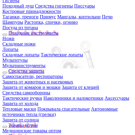
Гигиена
Походный душ
Средства гигиены
Писсуары
Костровые принадлежности
Таганки, треноги
Примус
Мангалы, коптильни
Печи
Шампуры
Растопка, спички, огниво
Посуда из титана
Походные инструменты
Ножи
Складные ножи
Лопаты
Складные лопаты
Тактические лопаты
Мультитулы
Мультиинструменты
Средства защиты
Самоспасатели, респираторы
Защита от животных и насекомых
Защита от комаров и мошки
Защита от клещей
Средства самообороны
Тактические ручки
Наколенники и налокотники
Аксессуары
Защита от холода
Тепловые маски
Покрывала спасательные
Автономные
источники тепла (грелки)
Защита от солнца
Товары оптом
Медицинские товары оптом