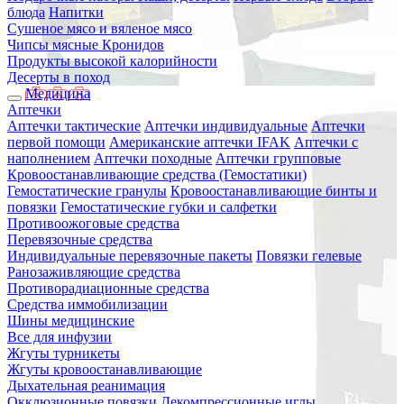
блюда
Напитки
Сушеное мясо и вяленое мясо
Чипсы мясные Кронидов
Продукты высокой калорийности
Десерты в поход
Медицина
Аптечки
Аптечки тактические
Аптечки индивидуальные
Аптечки
первой помощи
Американские аптечки IFAK
Аптечки с
наполнением
Аптечки походные
Аптечки групповые
Кровоостанавливающие средства (Гемостатики)
Гемостатические гранулы
Кровоостанавливающие бинты и
повязки
Гемостатические губки и салфетки
Противоожоговые средства
Перевязочные средства
Индивидуальные перевязочные пакеты
Повязки гелевые
Ранозаживляющие средства
Противорадиационные средства
Средства иммобилизации
Шины медицинские
Все для инфузии
Жгуты турникеты
Жгуты кровоостанавливающие
Дыхательная реанимация
Окклюзионные повязки
Декомпрессионные иглы