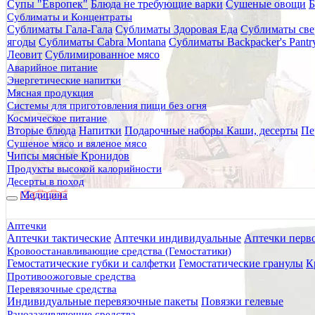
Супы "Европек"
Блюда не требующие варки
Сушеные овощи
Б
Главная
Сублиматы и Концентраты
Каталог товаров
Сублиматы Гала-Гала
Сублиматы Здоровая Еда
Сублиматы све
Средства защиты
ягоды
Сублиматы Cabra Montana
Сублиматы Backpacker's Pant
Защита от холода
Леовит
Сублимированное мясо
Автономные источники тепла (грелки)
Аварийное питание
Каталитическая грелка для рук Hand Warmer
Энергетические напитки
Мясная продукция
Каталитическая грелка для 
Системы для приготовления пищи без огня
Космическое питание
Вторые блюда
Напитки
Подарочные наборы
Каши, десерты
Пе
Сушеное мясо и вяленое мясо
Чипсы мясные Кронидов
Продукты высокой калорийности
Десерты в поход
Медицина
Аптечки
Аптечки тактические
Аптечки индивидуальные
Аптечки перв
Кровоостанавливающие средства (Гемостатики)
Гемостатические губки и салфетки
Гемостатические гранулы
К
Противоожоговые средства
Перевязочные средства
Индивидуальные перевязочные пакеты
Повязки гелевые
Ранозаживляющие средства