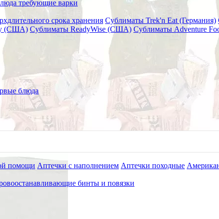
люда требующие варки
рхдлительного срока хранения
Сублиматы Trek'n Eat (Германия)
ry (США)
Сублиматы ReadyWise (США)
Сублиматы Adventure Fo
рук Hand Warmer
рвые блюда
ой помощи
Аптечки с наполнением
Аптечки походные
Американ
ровоостанавливающие бинты и повязки