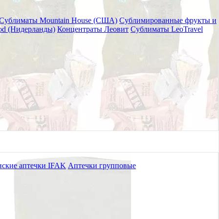
Сублиматы Mountain House (США)
Сублимированные фрукты и
od (Нидерланды)
Концентраты Леовит
Сублиматы LeoTravel
ские аптечки IFAK
Аптечки групповые