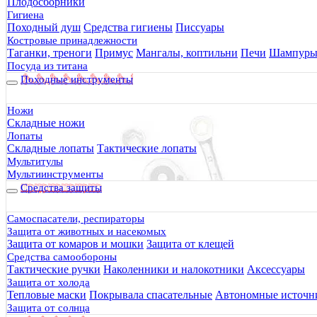
Плодосборники
Гигиена
Походный душ
Средства гигиены
Писсуары
Костровые принадлежности
Таганки, треноги
Примус
Мангалы, коптильни
Печи
Шампур
Посуда из титана
Походные инструменты
Ножи
Складные ножи
Лопаты
Складные лопаты
Тактические лопаты
Мультитулы
Мультиинструменты
Средства защиты
Самоспасатели, респираторы
Защита от животных и насекомых
Защита от комаров и мошки
Защита от клещей
Средства самообороны
Тактические ручки
Наколенники и налокотники
Аксессуары
Защита от холода
Тепловые маски
Покрывала спасательные
Автономные источни
Защита от солнца