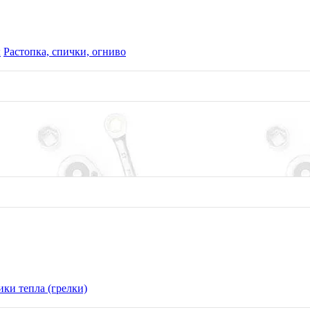
ы
Растопка, спички, огниво
ки тепла (грелки)