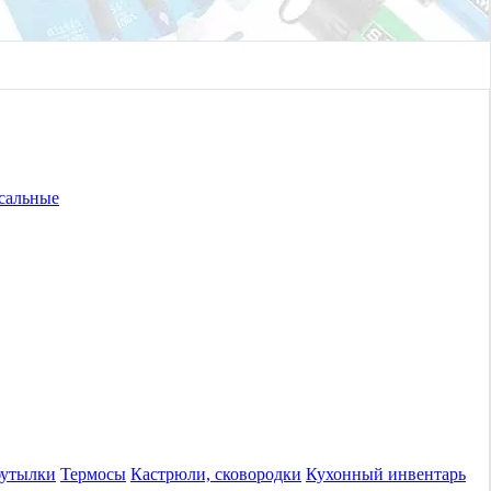
сальные
бутылки
Термосы
Кастрюли, сковородки
Кухонный инвентарь