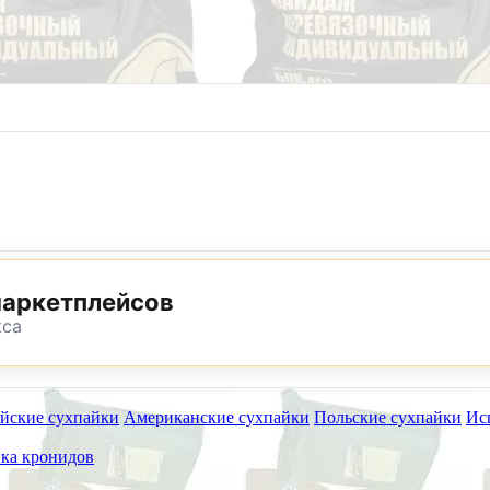
8 (800) 302-25-24
8 (495) 782-73-32
маркетплейсов
кса
йские сухпайки
Американские сухпайки
Польские сухпайки
Ис
ет работать на самовывоз в субботу 8 и 15 августа.
ка кронидов