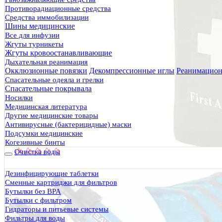
Противорадиационные средства
Средства иммобилизации
Шины медицинские
Все для инфузии
Жгуты турникеты
Жгуты кровоостанавливающие
Дыхательная реанимация
Окклюзионные повязки
Декомпрессионные иглы
Реанимацион
Спасательные одеяла и грелки
Спасательные покрывала
Носилки
Медицинская литература
Другие медицинские товары
Антивирусные (бактерицидные) маски
Подсумки медицинские
Когезивные бинты
Очистка воды
Дезинфицирующие таблетки
Сменные картриджи для фильтров
Бутылки без BPA
Бутылки с фильтром
Гидраторы и питьевые системы
Фильтры для воды