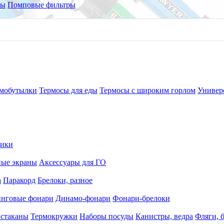
ры
Помповые фильтры
мобутылки
Термосы для еды
Термосы с широким горлом
Универ
рики
ные экраны
Аксессуары для ГО
а
Паракорд
Брелоки, разное
нговые фонари
Динамо-фонари
Фонари-брелоки
 стаканы
Термокружки
Наборы посуды
Канистры, ведра
Фляги, 