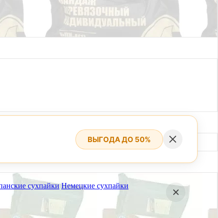
ВЫГОДА ДО 50%
панские сухпайки
Немецкие сухпайки