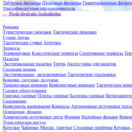
Трубочки фильтры
Походные фильтры
Гравитационные фильт
Ультрафиолетовые обеззараживатели
Туристическое снаряжение
Рюкзаки
Туристические рюкзаки
Тактические рюкзаки
Сумки, баулы
Тактические сумки
Аптечки
Термосы
Термокружки
Классические термосы
Спортивные термосы
Тер
Палатки
Экстремальные палатки
Тенты
Аксессуары для палаток
Спальные мешки
Экстремальные, эксклюзивные
Тактические спальники
Коврики, сидушки, подушки
Трекинговые коврики
Кемпинговые коврики
Тактические ков
Газовое оборудование
Горелки газовые
Плиты газовые
Баллоны газовые
Ветрозащит
Снаряжение
Комплекты выживания
Компасы
Автономные источники тепл
Освещение, фонари
Химические источники света
Фонари
Налобные фонари
Кемпи
Туристическая посуда
Котелки
Чайники
Миски, тарелки
Столовые приборы
Кружки,