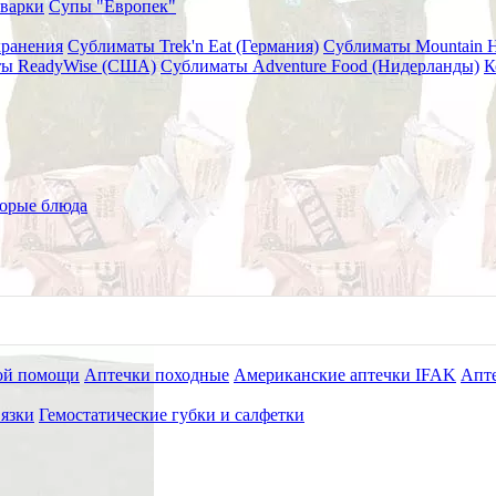
варки
Супы "Европек"
хранения
Сублиматы Trek'n Eat (Германия)
Сублиматы Mountain 
ы ReadyWise (США)
Сублиматы Adventure Food (Нидерланды)
К
араживания питьевой воды
ующие таблетки для обеззараж
орые блюда
ой помощи
Аптечки походные
Американские аптечки IFAK
Апте
язки
Гемостатические губки и салфетки