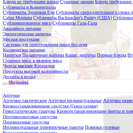
Блюда не требующие варки
Сушеные овощи
Блюда требующие 
Главная
Сублиматы и Концентраты
Каталог товаров
Сублиматы Здоровая Еда
Сублиматы сверхдлительного срока 
Очистка воды
Cabra Montana
Сублиматы Backpacker's Pantry (США)
Сублимат
Дезинфицирующие таблетки
Сублимированное мясо
Сублиматы Гала-Гала
Хлортаб АКВА 5, Дезинфицирующие таблетки для обезз
Аварийное питание
Энергетические напитки
Хлортаб АКВА 5, Дезинфицир
Мясная продукция
Системы для приготовления пищи без огня
Космическое питание
Напитки
Подарочные наборы
Каши, десерты
Первые блюда
Вт
Сушеное мясо и вяленое мясо
Чипсы мясные Кронидов
Продукты высокой калорийности
Десерты в поход
Медицина
Аптечки
Аптечки тактические
Аптечки индивидуальные
Аптечки перв
Кровоостанавливающие средства (Гемостатики)
Гемостатические гранулы
Кровоостанавливающие бинты и пов
Противоожоговые средства
Перевязочные средства
Индивидуальные перевязочные пакеты
Повязки гелевые
Ранозаживляющие средства