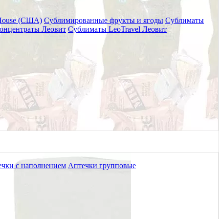
House (США)
Сублимированные фрукты и ягоды
Сублиматы
онцентраты Леовит
Сублиматы LeoTravel Леовит
ивания питьевой воды
чки с наполнением
Аптечки групповые