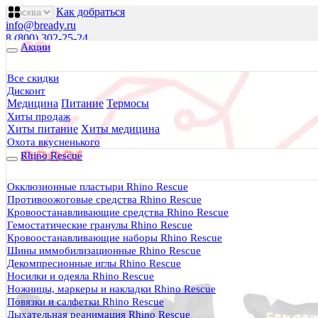
Как добраться
info@bready.ru
8 (800) 302-25-24
Акции
00
00
00
00
00
00
Пн 09
- 18
| Вт-Пт 09
- 20
| Сб 10
- 18
Все скидки
Дисконт
Будь Готов
.
Медицина
Питание
Термосы
Магазин походного снаряжения
Хиты продаж
все для туризма, охоты, рыбалки
Хиты питание
Хиты медицина
Охота вкусненького
Rhino Rescue
Каталог
0 руб.
Окклюзионные пластыри Rhino Rescue
0
Противоожоговые средства Rhino Rescue
Кровоостанавливающие средства Rhino Rescue
Гемостатические гранулы Rhino Rescue
Кровоостанавливающие наборы Rhino Rescue
Шины иммобилизационные Rhino Rescue
Декомпресионные иглы Rhino Rescue
0
Носилки и одеяла Rhino Rescue
Ножницы, маркеры и накладки Rhino Rescue
Тактическая медицина
Повязки и салфетки Rhino Rescue
Еда в дорогу
Дыхательная реанимация Rhino Rescue