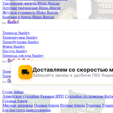
Термосы Stanley
Тактические жилеты Rhino Rescue
Фильтры для воды
Аптечки тактические Rhino Rescue
Оплата и доставка
Жгуты и турникеты Rhino Rescue
Гарантия и возврат
Бандажи и бинты Rhino Rescue
Оптовикам
Stanley
Контакты
Термосы Stanley
Термокружки Stanley
Будь Готов
.
Термобутылки Stanley
Фляги Stanley
0
Посуда Stanley
Термосы для еды Stanley
Термосы Tyeso
Доставляем со скоростью 
Термокружки Tyeso
Забирайте заказы в удобном ПВЗ Янде
Термобутылки Tyeso
Питание
Сухие пайки
Армейские сухпайки
Разовые ИРП
Сухпайки по номерам
Кита
По техническим причинам магазин не буд
Готовые блюда
Заранее корректируйте дату и время посещения магазина.
Мясные заправки
Первые блюда
Вторые блюда
Тушёнка
Тушен
Еда быстрого приготовления