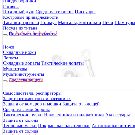
Плодосборники
Гигиена
Походный душ
Средства гигиены
Писсуары
Костровые принадлежности
Таганки, треноги
Примус
Мангалы, коптильни
Печи
Шампур
Посуда из титана
Походные инструменты
Ножи
Складные ножи
Лопаты
Складные лопаты
Тактические лопаты
Мультитулы
Мультиинструменты
Средства защиты
Самоспасатели, респираторы
Защита от животных и насекомых
Защита от комаров и мошки
Защита от клещей
Средства самообороны
Тактические ручки
Наколенники и налокотники
Аксессуары
Защита от холода
Тепловые маски
Покрывала спасательные
Автономные источни
Защита от солнца