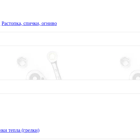
ы
Растопка, спички, огниво
ки тепла (грелки)