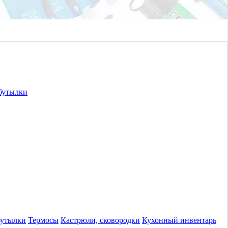
бутылки
бутылки
Термосы
Кастрюли, сковородки
Кухонный инвентарь