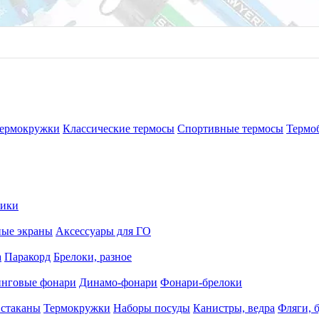
ермокружки
Классические термосы
Спортивные термосы
Термо
рики
ные экраны
Аксессуары для ГО
а
Паракорд
Брелоки, разное
нговые фонари
Динамо-фонари
Фонари-брелоки
 стаканы
Термокружки
Наборы посуды
Канистры, ведра
Фляги, 