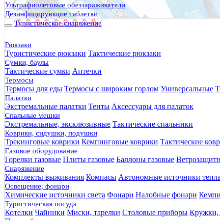
Ультрафиолетовые обеззараживатели
Дезинфицирующие таблетки
Туристическое снаряжение
Рюкзаки
Туристические рюкзаки
Тактические рюкзаки
Сумки, баулы
Тактические сумки
Аптечки
Термосы
Термосы для еды
Термосы с широким горлом
Универсальные
Т
Палатки
Экстремальные палатки
Тенты
Аксессуары для палаток
Спальные мешки
Экстремальные, эксклюзивные
Тактические спальники
Коврики, сидушки, подушки
Трекинговые коврики
Кемпинговые коврики
Тактические ков
Газовое оборудование
Горелки газовые
Плиты газовые
Баллоны газовые
Ветрозащит
Снаряжение
Комплекты выживания
Компасы
Автономные источники тепл
Освещение, фонари
Химические источники света
Фонари
Налобные фонари
Кемпи
Туристическая посуда
Котелки
Чайники
Миски, тарелки
Столовые приборы
Кружки,