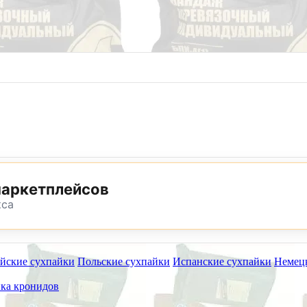
8 (800) 302-25-24
8 (495) 782-73-32
маркетплейсов
кса
йские сухпайки
Польские сухпайки
Испанские сухпайки
Немец
ет работать на самовывоз в субботу 8 и 15 августа.
ка кронидов