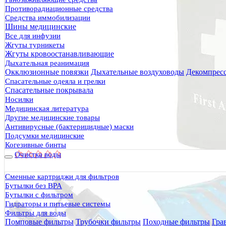
Противорадиационные средства
Средства иммобилизации
Шины медицинские
Все для инфузии
Жгуты турникеты
Жгуты кровоостанавливающие
Дыхательная реанимация
Окклюзионные повязки
Дыхательные воздуховоды
Декомпрес
Спасательные одеяла и грелки
Спасательные покрывала
Носилки
Медицинская литература
Другие медицинские товары
Антивирусные (бактерицидные) маски
Подсумки медицинские
Когезивные бинты
Очистка воды
Сменные картриджи для фильтров
Бутылки без BPA
Бутылки с фильтром
Гидраторы и питьевые системы
Фильтры для воды
Помповые фильтры
Трубочки фильтры
Походные фильтры
Гра