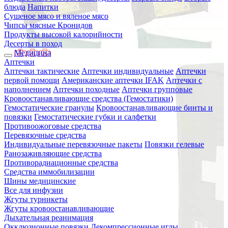
блюда
Напитки
Сушеное мясо и вяленое мясо
Чипсы мясные Кронидов
Продукты высокой калорийности
Десерты в поход
Медицина
Аптечки
Аптечки тактические
Аптечки индивидуальные
Аптечки
первой помощи
Американские аптечки IFAK
Аптечки с
наполнением
Аптечки походные
Аптечки групповые
Кровоостанавливающие средства (Гемостатики)
Гемостатические гранулы
Кровоостанавливающие бинты и
повязки
Гемостатические губки и салфетки
Противоожоговые средства
Перевязочные средства
Индивидуальные перевязочные пакеты
Повязки гелевые
Ранозаживляющие средства
Противорадиационные средства
Средства иммобилизации
Шины медицинские
Все для инфузии
Жгуты турникеты
Жгуты кровоостанавливающие
Дыхательная реанимация
Окклюзионные повязки
Декомпрессионные иглы