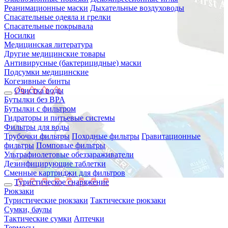
Реанимационные маски
Дыхательные воздуховоды
Спасательные одеяла и грелки
Спасательные покрывала
Носилки
Медицинская литература
Другие медицинские товары
Антивирусные (бактерицидные) маски
Подсумки медицинские
Когезивные бинты
Очистка воды
Бутылки без BPA
Бутылки с фильтром
Гидраторы и питьевые системы
Фильтры для воды
Трубочки фильтры
Походные фильтры
Гравитационные
фильтры
Помповые фильтры
Ультрафиолетовые обеззараживатели
Дезинфицирующие таблетки
Сменные картриджи для фильтров
Туристическое снаряжение
Рюкзаки
Туристические рюкзаки
Тактические рюкзаки
Сумки, баулы
Тактические сумки
Аптечки
Термосы