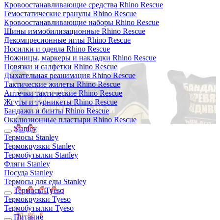
Кровоостанавливающие средства Rhino Rescue
Гемостатические гранулы Rhino Rescue
Кровоостанавливающие наборы Rhino Rescue
Шины иммобилизационные Rhino Rescue
Декомпресионные иглы Rhino Rescue
Носилки и одеяла Rhino Rescue
Ножницы, маркеры и накладки Rhino Rescue
Повязки и салфетки Rhino Rescue
Дыхательная реанимация Rhino Rescue
Тактические жилеты Rhino Rescue
Аптечки тактические Rhino Rescue
Жгуты и турникеты Rhino Rescue
Бандажи и бинты Rhino Rescue
Окклюзионные пластыри Rhino Rescue
Stanley
Термосы Stanley
Термокружки Stanley
Термобутылки Stanley
Фляги Stanley
Посуда Stanley
Термосы для еды Stanley
Термосы Tyeso
Термокружки Tyeso
Термобутылки Tyeso
Питание