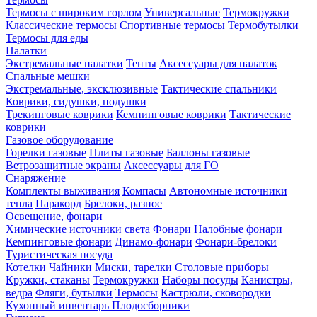
Термосы с широким горлом
Универсальные
Термокружки
Классические термосы
Спортивные термосы
Термобутылки
Термосы для еды
Палатки
Экстремальные палатки
Тенты
Аксессуары для палаток
Спальные мешки
Экстремальные, эксклюзивные
Тактические спальники
Коврики, сидушки, подушки
Трекинговые коврики
Кемпинговые коврики
Тактические
коврики
Газовое оборудование
Горелки газовые
Плиты газовые
Баллоны газовые
Ветрозащитные экраны
Аксессуары для ГО
Снаряжение
Комплекты выживания
Компасы
Автономные источники
тепла
Паракорд
Брелоки, разное
Освещение, фонари
Химические источники света
Фонари
Налобные фонари
Кемпинговые фонари
Динамо-фонари
Фонари-брелоки
Туристическая посуда
Котелки
Чайники
Миски, тарелки
Столовые приборы
Кружки, стаканы
Термокружки
Наборы посуды
Канистры,
ведра
Фляги, бутылки
Термосы
Кастрюли, сковородки
Кухонный инвентарь
Плодосборники