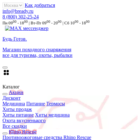
Как добраться
info@bready.ru
8 (800) 302-25-24
00
00
00
00
00
00
Пн 09
- 18
| Вт-Пт 09
- 20
| Сб 10
- 18
Будь Готов
.
Магазин походного снаряжения
все для туризма, охоты, рыбалки
Каталог
Акции
Дисконт
Медицина
Питание
Термосы
Хиты продаж
Хиты питание
Хиты медицина
Охота вкусненького
Все скидки
Rhino Rescue
Противоожоговые средства Rhino Rescue