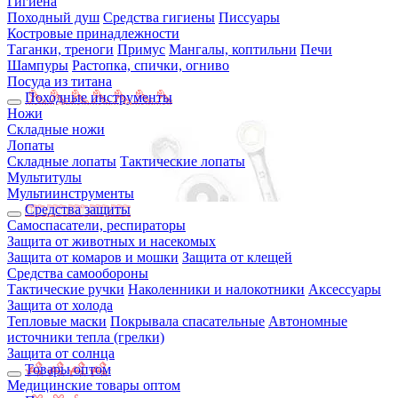
Гигиена
Походный душ
Средства гигиены
Писсуары
Костровые принадлежности
Таганки, треноги
Примус
Мангалы, коптильни
Печи
Шампуры
Растопка, спички, огниво
Посуда из титана
Походные инструменты
Ножи
Складные ножи
Лопаты
Складные лопаты
Тактические лопаты
Мультитулы
Мультиинструменты
Средства защиты
Самоспасатели, респираторы
Защита от животных и насекомых
Защита от комаров и мошки
Защита от клещей
Средства самообороны
Тактические ручки
Наколенники и налокотники
Аксессуары
Защита от холода
Тепловые маски
Покрывала спасательные
Автономные
источники тепла (грелки)
Защита от солнца
Товары оптом
Медицинские товары оптом