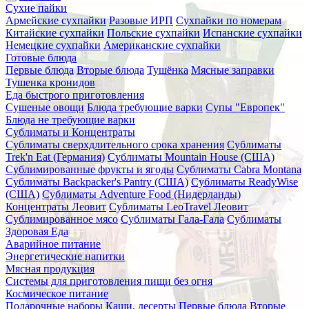
Сухие пайки
Армейские сухпайки
Разовые ИРП
Сухпайки по номерам
Китайские сухпайки
Польские сухпайки
Испанские сухпайки
Немецкие сухпайки
Американские сухпайки
Готовые блюда
Первые блюда
Вторые блюда
Тушёнка
Мясные заправки
Тушенка кронидов
Еда быстрого приготовления
Сушеные овощи
Блюда требующие варки
Супы "Европек"
Блюда не требующие варки
Сублиматы и Концентраты
Сублиматы сверхдлительного срока хранения
Сублиматы
Trek'n Eat (Германия)
Сублиматы Mountain House (США)
Сублимированные фрукты и ягоды
Сублиматы Cabra Montana
Сублиматы Backpacker's Pantry (США)
Сублиматы ReadyWise
(США)
Сублиматы Adventure Food (Нидерланды)
Концентраты Леовит
Сублиматы LeoTravel Леовит
Сублимированное мясо
Сублиматы Гала-Гала
Сублиматы
Здоровая Еда
Аварийное питание
Энергетические напитки
Мясная продукция
Системы для приготовления пищи без огня
Космическое питание
Подарочные наборы
Каши, десерты
Первые блюда
Вторые